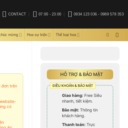
CONTACT
07:00 - 23:00
0934 123 036 - 0989 578 353
 chúc mừng
Hoa sự kiện
Thể loại hoa
HỖ TRỢ & BẢO MẬT
ĐIỀU KHOẢN & BẢO MẬT
m đơn trên
Giao hàng:
Free Siêu
nhanh, tiết kiệm.
website-
ợng có
Bảo mật:
Thông tin
khách hàng.
ên
Thanh toán:
Trực
ông áp