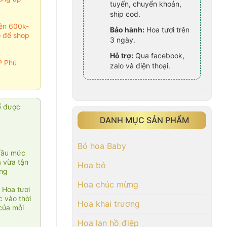
tuyến, chuyển khoản,
ship cod.
rên 600k-
Bảo hành:
Hoa tươi trên
o để shop
3 ngày.
Hỗ trợ:
Qua facebook,
P Phú
zalo và điện thoại.
ể được
DANH MỤC SẢN PHẨM
Bó hoa Baby
cầu mức
ạ vừa tận
Hoa bó
àng
Hoa chúc mừng
 Hoa tươi
 vào thời
Hoa khai trương
của mỗi
Hoa lan hồ điệp