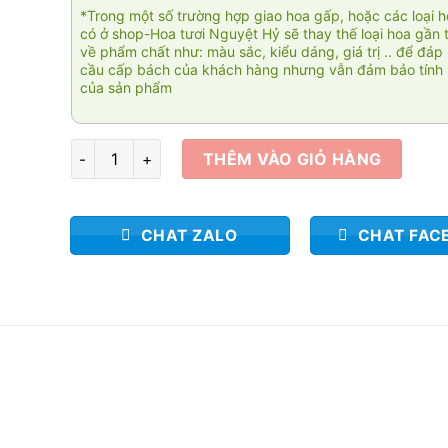
*Trong một số trường hợp giao hoa gấp, hoặc các loại 
có ở shop-Hoa tươi Nguyệt Hỷ sẽ thay thế loại hoa gần 
về phẩm chất như: màu sắc, kiểu dáng, giá trị .. để đáp
cầu cấp bách của khách hàng nhưng vẫn đảm bảo tính 
của sản phẩm
Nơi xa vắng 1 số lượng
THÊM VÀO GIỎ HÀNG
CHAT ZALO
CHAT FAC