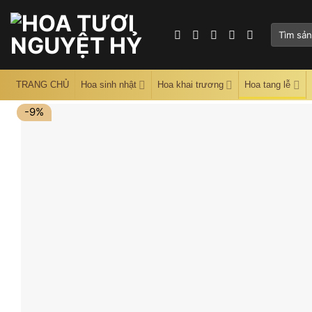
Skip
to
Tìm
content
kiếm:
TRANG CHỦ
Hoa sinh nhật
Hoa khai trương
Hoa tang lễ
-9%