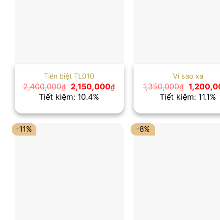
Tiễn biệt TL010
Vì sao xa
Giá
Giá
Giá
2,400,000
2,150,000
1,350,000
1,200,0
₫
₫
₫
gốc
hiện
gốc
Tiết kiệm: 10.4%
Tiết kiệm: 11.1%
là:
tại
là:
2,400,000₫.
là:
1,350,00
2,150,000₫.
-11%
-8%