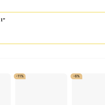
g 1”
-11%
-6%