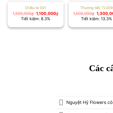
Chiều tà 001
Thương tiếc TL009
Giá
Giá
Giá
1,200,000
1,100,000
1,500,000
1,300,0
₫
₫
₫
gốc
hiện
gốc
Tiết kiệm: 8.3%
Tiết kiệm: 13.3%
là:
tại
là:
1,200,000₫.
là:
1,500,00
1,100,000₫.
Các câ
Nguyệt Hỷ Flowers có 