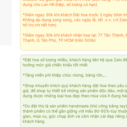
dụng cho Lan Hồ Điệp, số lượng có hạn)
*Giảm ngay 30k khi khách Đặt hoa trước 2 ngày (đơn t
Không áp dụng song song, các ngày lễ, tết .v.v. LH Zal
hỗ trợ chi tiết hơn)
*Giảm ngay 30k khi khách nhận hoa tại: 77 Tân Thành, 
Thạnh, Q Tân Phú, TP.HCM (trên 500k)
*Đặt hoa số lượng nhiều, khách hàng liên hệ qua Zalo đ
hưởng mức giá chiếc khấu tốt nhất
*Tặng miễn phí thiệp chúc mừng, băng rôn,...
*Shop khuyến khích quý khách hàng đặt hoa theo yêu 
giá, để shop tự thiết kế những sản phẩm độc đáo, mới l
dụng được những loại hoa đẹp theo mùa vừa ít đụng h
*Do đặt thù là sản phẩm handmade (thủ công bằng tay)
thành phẩm có thể gần giống với mẫu 90-95%-tùy thuộc
gian, mùa vụ, góc chụp ảnh và cảm nhận cái đẹp riêng 
khách hàng