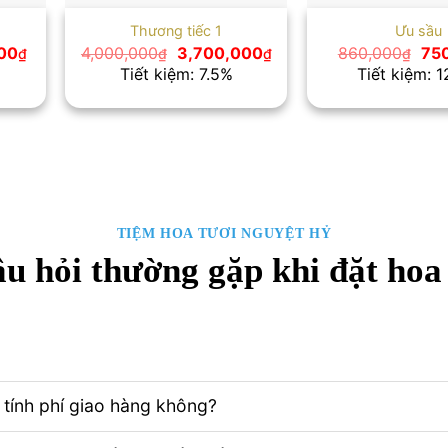
Thương tiếc 1
Ưu sầu
Giá
Giá
Giá
Giá
00
4,000,000
3,700,000
860,000
75
₫
₫
₫
₫
hiện
gốc
hiện
gố
Tiết kiệm: 7.5%
Tiết kiệm: 
tại
là:
tại
là:
0₫.
là:
4,000,000₫.
là:
860
1,300,000₫.
3,700,000₫.
TIỆM HOA TƯƠI NGUYỆT HỶ
u hỏi thường gặp khi đặt hoa
tính phí giao hàng không?