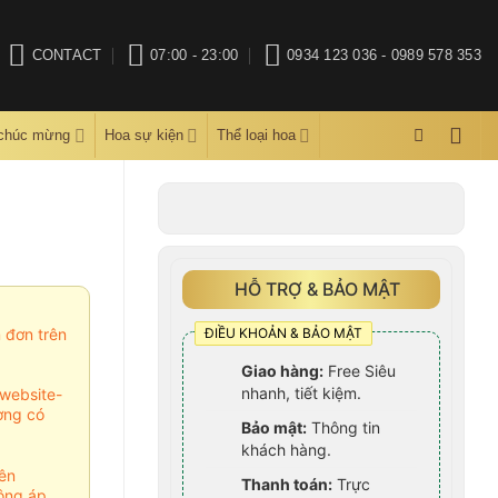
CONTACT
07:00 - 23:00
0934 123 036 - 0989 578 353
 chúc mừng
Hoa sự kiện
Thể loại hoa
HỖ TRỢ & BẢO MẬT
ĐIỀU KHOẢN & BẢO MẬT
m đơn trên
Giao hàng:
Free Siêu
nhanh, tiết kiệm.
website-
ợng có
Bảo mật:
Thông tin
khách hàng.
ên
Thanh toán:
Trực
ông áp