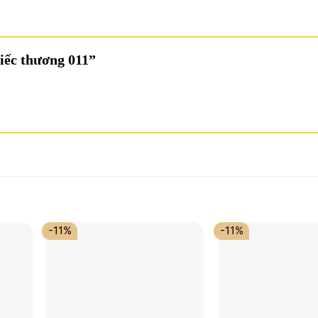
Tiếc thương 011”
-11%
-11%