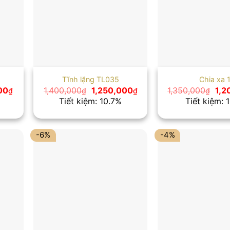
Tĩnh lặng TL035
Chia xa 
Giá
Giá
Giá
Giá
00
1,400,000
1,250,000
1,350,000
1,2
₫
₫
₫
₫
hiện
gốc
hiện
gốc
Tiết kiệm: 10.7%
Tiết kiệm: 1
tại
là:
tại
là:
00₫.
là:
1,400,000₫.
là:
1,3
1,150,000₫.
1,250,000₫.
-6%
-4%