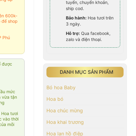
tuyến, chuyển khoản,
ship cod.
rên 600k-
Bảo hành:
Hoa tươi trên
o để shop
3 ngày.
Hỗ trợ:
Qua facebook,
P Phú
zalo và điện thoại.
ể được
DANH MỤC SẢN PHẨM
Bó hoa Baby
cầu mức
ạ vừa tận
Hoa bó
àng
Hoa chúc mừng
 Hoa tươi
 vào thời
Hoa khai trương
của mỗi
Hoa lan hồ điệp