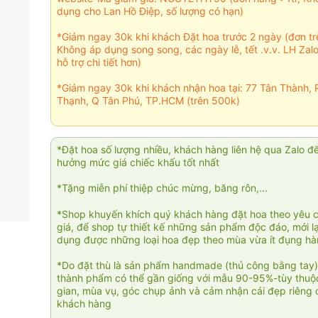
dụng cho Lan Hồ Điệp, số lượng có hạn)
*Giảm ngay 30k khi khách Đặt hoa trước 2 ngày (đơn t
Không áp dụng song song, các ngày lễ, tết .v.v. LH Zal
hỗ trợ chi tiết hơn)
*Giảm ngay 30k khi khách nhận hoa tại: 77 Tân Thành, 
Thạnh, Q Tân Phú, TP.HCM (trên 500k)
*Đặt hoa số lượng nhiều, khách hàng liên hệ qua Zalo đ
hưởng mức giá chiếc khấu tốt nhất
*Tặng miễn phí thiệp chúc mừng, băng rôn,...
*Shop khuyến khích quý khách hàng đặt hoa theo yêu 
giá, để shop tự thiết kế những sản phẩm độc đáo, mới l
dụng được những loại hoa đẹp theo mùa vừa ít đụng h
*Do đặt thù là sản phẩm handmade (thủ công bằng tay)
thành phẩm có thể gần giống với mẫu 90-95%-tùy thuộc
gian, mùa vụ, góc chụp ảnh và cảm nhận cái đẹp riêng 
khách hàng