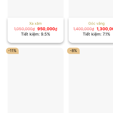
Xa xăm
Góc vắng
Giá
Giá
Giá
1,050,000
950,000
1,400,000
1,300,0
₫
₫
₫
gốc
hiện
gốc
Tiết kiệm: 9.5%
Tiết kiệm: 7.1%
là:
tại
là:
1,050,000₫.
là:
1,400,00
950,000₫.
-11%
-8%