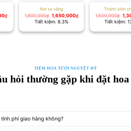
Nơi xa vắng
Thành kính ch
Giá
Giá
Giá
Giá
00
1,800,000
1,650,000
1,500,000
1,3
₫
₫
₫
₫
hiện
gốc
hiện
gốc
Tiết kiệm: 8.3%
Tiết kiệm: 
tại
là:
tại
là:
00₫.
là:
1,800,000₫.
là:
1,5
1,100,000₫.
1,650,000₫.
TIỆM HOA TƯƠI NGUYỆT HỶ
u hỏi thường gặp khi đặt hoa
tính phí giao hàng không?