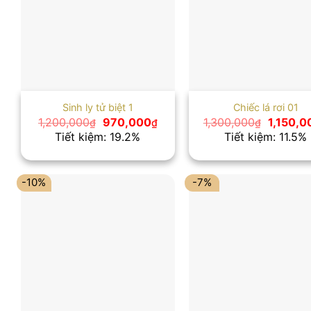
Sinh ly tử biệt 1
Chiếc lá rơi 01
Giá
Giá
Giá
1,200,000
970,000
1,300,000
1,150,0
₫
₫
₫
gốc
hiện
gốc
Tiết kiệm: 19.2%
Tiết kiệm: 11.5%
là:
tại
là:
1,200,000₫.
là:
1,300,0
970,000₫.
-10%
-7%