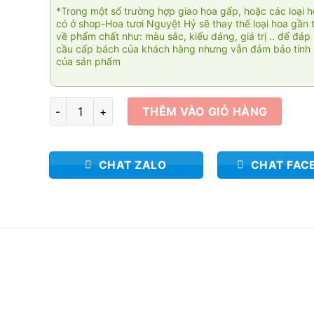
*Trong một số trường hợp giao hoa gấp, hoặc các loại 
có ở shop-Hoa tươi Nguyệt Hỷ sẽ thay thế loại hoa gần 
về phẩm chất như: màu sắc, kiểu dáng, giá trị .. để đáp
cầu cấp bách của khách hàng nhưng vẫn đảm bảo tính 
của sản phẩm
Hoa viếng Tiếc thương 011 số lượng
THÊM VÀO GIỎ HÀNG
CHAT ZALO
CHAT FAC