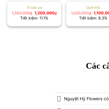
Vì sao xa
Quê nhà
Giá
Giá
Giá
1,350,000
1,200,000
1,200,000
1,100,0
₫
₫
₫
gốc
hiện
gốc
Tiết kiệm: 11.1%
Tiết kiệm: 8.3%
là:
tại
là:
1,350,000₫.
là:
1,200,0
1,200,000₫.
Các câ
Nguyệt Hỷ Flowers có 