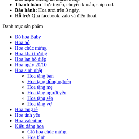
Thanh toán:
Trực tuyến, chuyển khoản, ship cod.
Bảo hành:
Hoa tươi trên 3 ngày.
Hỗ trợ:
Qua facebook, zalo và điện thoại.
Danh mục sản phẩm
Bó hoa Baby
Hoa bó
Hoa chúc mừng
Hoa khai trương
Hoa lan hồ điệp
Hoa ngày 20/10
Hoa sinh nhật
Hoa tặng bạn
Hoa tặng đồng nghiệp
Hoa tặng mẹ
Hoa tặng người yêu
Hoa tặng sếp
Hoa tặng vợ
Hoa tang lễ
Hoa tình yêu
Hoa valentine
Kiểu dáng hoa
Giỏ hoa chúc mừng
Hoa bình