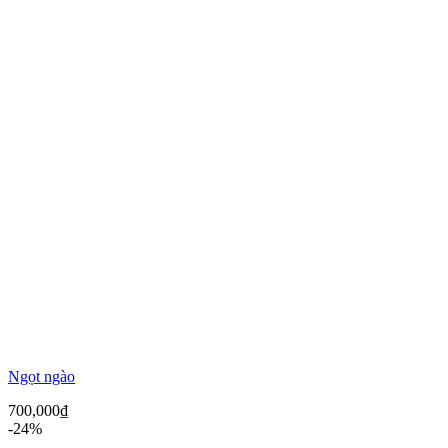
Ngọt ngào
700,000
₫
-24%