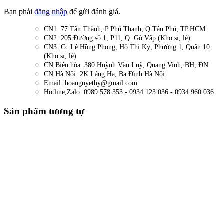
Bạn phải
đăng nhập
để gửi đánh giá.
CN1: 77 Tân Thành, P Phú Thạnh, Q Tân Phú, TP.HCM
CN2: 205 Đường số 1, P11, Q. Gò Vấp (Kho sỉ, lẻ)
CN3: Cc Lê Hồng Phong, Hồ Thị Kỷ, Phường 1, Quận 10
(Kho sỉ, lẻ)
CN Biên hòa: 380 Huỳnh Văn Luỹ, Quang Vinh, BH, ĐN
CN Hà Nội: 2K Láng Hạ, Ba Đình Hà Nội.
Email: hoanguyethy@gmail.com
Hotline,Zalo: 0989.578.353 - 0934.123.036 - 0934.960.036
Sản phẩm tương tự