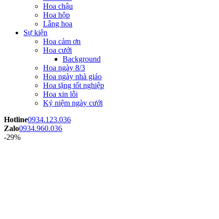
Hoa chậu
Hoa hộp
Lẵng hoa
Sự kiện
Hoa cảm ơn
Hoa cưới
Background
Hoa ngày 8/3
Hoa ngày nhà giáo
Hoa tặng tốt nghiệp
Hoa xin lỗi
Kỷ niệm ngày cưới
Hotline
0934.123.036
Zalo
0934.960.036
-29%