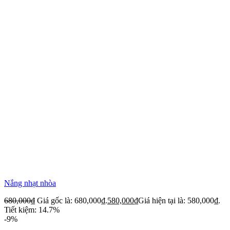
Nắng nhạt nhòa
680,000
₫
Giá gốc là: 680,000₫.
580,000
₫
Giá hiện tại là: 580,000₫.
Tiết kiệm: 14.7%
-9%