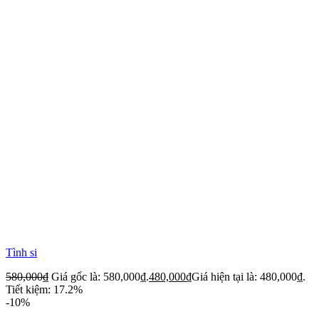
Tình si
580,000
₫
Giá gốc là: 580,000₫.
480,000
₫
Giá hiện tại là: 480,000₫.
Tiết kiệm: 17.2%
-10%