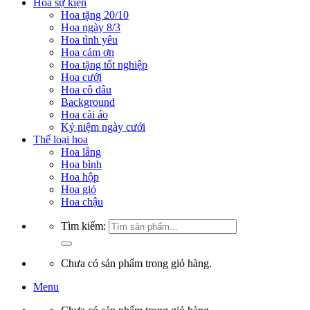
Hoa sự kiện
Hoa tặng 20/10
Hoa ngày 8/3
Hoa tình yêu
Hoa cảm ơn
Hoa tặng tốt nghiệp
Hoa cưới
Hoa cô dâu
Background
Hoa cài áo
Kỷ niệm ngày cưới
Thể loại hoa
Hoa lẵng
Hoa bình
Hoa hộp
Hoa giỏ
Hoa chậu
Tìm kiếm:
Chưa có sản phẩm trong giỏ hàng.
Menu