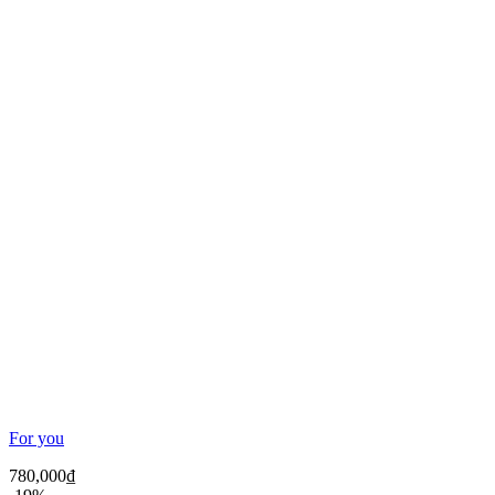
For you
780,000
₫