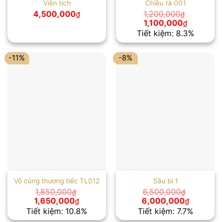
Viên tịch
Chiều tà 001
4,500,000
1,200,000
₫
₫
Giá
Giá
1,100,000
₫
gốc
hiện
Tiết kiệm: 8.3%
là:
tại
1,200,000₫.
là:
1,100,000
-11%
-8%
Vô cùng thương tiếc TL012
Sầu bi 1
1,850,000
6,500,000
₫
₫
Giá
Giá
Giá
Giá
1,650,000
6,000,000
₫
₫
gốc
hiện
gốc
hiện
Tiết kiệm: 10.8%
Tiết kiệm: 7.7%
là:
tại
là:
tại