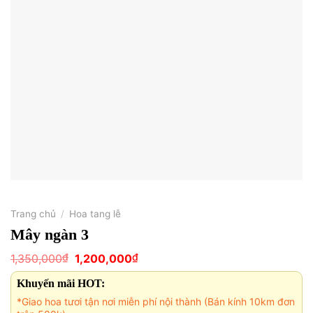
Trang chủ
/
Hoa tang lễ
Mây ngàn 3
Giá
Giá
₫
₫
1,350,000
1,200,000
gốc
hiện
là:
tại
Khuyến mãi HOT:
1,350,000₫.
là:
1,200,000₫.
*Giao hoa tươi tận nơi miễn phí nội thành (Bán kính 10km đơn