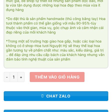
mức giá, để shop tự thiết kế những sản phẩm độc đáo, mới
lạ vừa tận dụng được những loại hoa đẹp theo mùa vừa ít
đụng hàng
*Do đặt thù là sản phẩm handmade (thủ công bằng tay) Hoa
tươi thành phẩm có thể gần giống với mẫu 90-95%-tùy
thuộc vào thời gian, mùa vụ, góc chụp ảnh và cảm nhận cái
đẹp riêng của mỗi khách hàng
*Trong một số trường hợp giao hoa gấp, hoặc các loại hoa
không có ở shop-Hoa tươi Nguyệt Hỷ sẽ thay thế loại hoa
gần tương tự về phẩm chất như: màu sắc, kiểu dáng, giá trị
.. để đáp ứng nhu cầu cấp bách của khách hàng nhưng vẫn
đảm bảo tính nghệ thuật của sản phẩm
Mây ngàn 3 số lượng
THÊM VÀO GIỎ HÀNG
CHAT ZALO