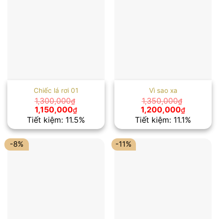
Chiếc lá rơi 01
Vì sao xa
1,300,000
1,350,000
₫
₫
Giá
Giá
Giá
Giá
1,150,000
1,200,000
₫
₫
gốc
hiện
gốc
hiện
Tiết kiệm: 11.5%
Tiết kiệm: 11.1%
là:
tại
là:
tại
1,300,000₫.
là:
1,350,000₫.
là:
1,150,000₫.
1,200,00
-8%
-11%