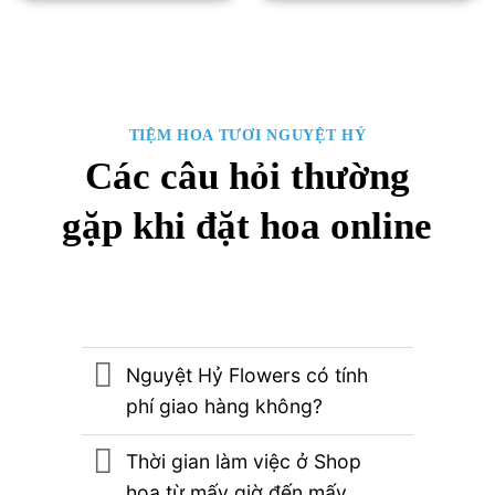
1,850,000₫.
là:
6,500,000₫.
là:
1,650,000₫.
6,000,00
TIỆM HOA TƯƠI NGUYỆT HỶ
Các câu hỏi thường
gặp khi đặt hoa online
Nguyệt Hỷ Flowers có tính
phí giao hàng không?
Thời gian làm việc ở Shop
hoa từ mấy giờ đến mấy