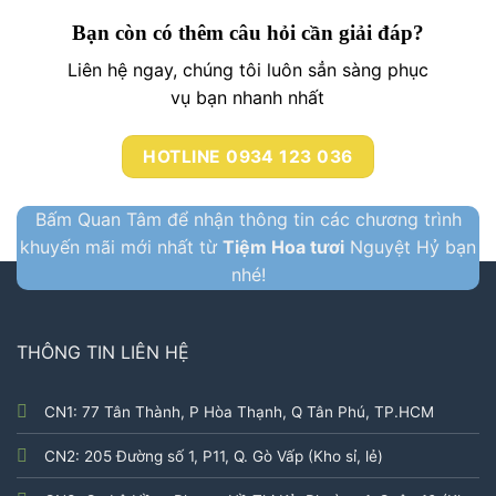
Bạn còn có thêm câu hỏi cần giải đáp?
Liên hệ ngay, chúng tôi luôn sẳn sàng phục
vụ bạn nhanh nhất
HOTLINE 0934 123 036
Bấm Quan Tâm để nhận thông tin các chương trình
khuyến mãi mới nhất từ
Tiệm Hoa tươi
Nguyệt Hỷ bạn
nhé!
THÔNG TIN LIÊN HỆ
CN1: 77 Tân Thành, P Hòa Thạnh, Q Tân Phú, TP.HCM
CN2: 205 Đường số 1, P11, Q. Gò Vấp (Kho sỉ, lẻ)