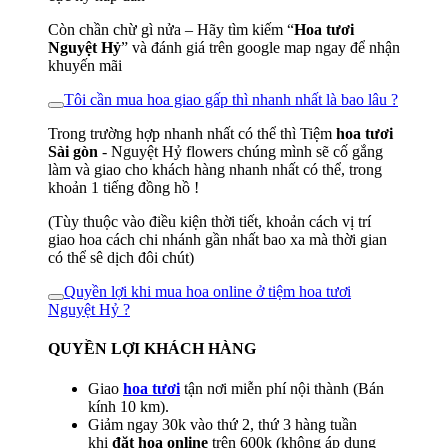
Còn chần chừ gì nửa – Hãy tìm kiếm “
Hoa tươi
Nguyệt Hỷ
” và đánh giá trên google map ngay để nhận
khuyến mãi
Tôi cần mua hoa giao gấp thì nhanh nhất là bao lâu ?
Trong trường hợp nhanh nhất có thể thì Tiệm
hoa tươi
Sài gòn
- Nguyệt Hỷ flowers chúng mình sẽ cố gắng
làm và giao cho khách hàng nhanh nhất có thể, trong
khoản 1 tiếng đồng hồ !
(Tùy thuộc vào điều kiện thời tiết, khoản cách vị trí
giao hoa cách chi nhánh gần nhất bao xa mà thời gian
có thể sê dịch đôi chút)
Quyền lợi khi mua hoa online ở tiệm hoa tươi
Nguyệt Hỷ ?
QUYỀN LỢI KHÁCH HÀNG
Giao
hoa tươi
tận nơi miễn phí nội thành (Bán
kính 10 km).
Giảm ngay 30k vào thứ 2, thứ 3 hàng tuần
khi
đặt hoa online
trên 600k (không áp dụng