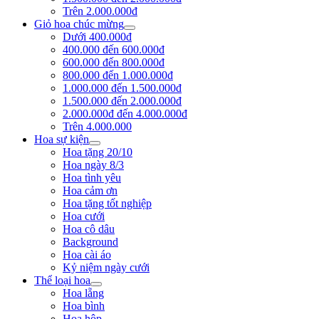
Trên 2.000.000đ
Giỏ hoa chúc mừng
Dưới 400.000đ
400.000 đến 600.000đ
600.000 đến 800.000đ
800.000 đến 1.000.000đ
1.000.000 đến 1.500.000đ
1.500.000 đến 2.000.000đ
2.000.000đ đến 4.000.000đ
Trên 4.000.000
Hoa sự kiện
Hoa tặng 20/10
Hoa ngày 8/3
Hoa tình yêu
Hoa cảm ơn
Hoa tặng tốt nghiệp
Hoa cưới
Hoa cô dâu
Background
Hoa cài áo
Kỷ niệm ngày cưới
Thể loại hoa
Hoa lẵng
Hoa bình
Hoa hộp