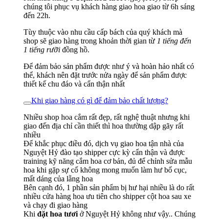
chúng tôi phục vụ khách hàng giao hoa giao từ 6h sáng
đến 22h.
Tùy thuộc vào nhu cầu cấp bách của quý khách mà
shop sẽ giao hàng trong khoản thời gian từ
1 tiếng đến
1 tiếng rưỡi
đồng hồ.
Để đảm bảo sản phẩm được như ý và hoàn hảo nhất có
thể, khách nên đặt trước nửa ngày để sản phẩm được
thiết kế chu đáo và cẩn thận nhất
Khi giao hàng có gì để đảm bảo chất lượng?
Nhiều shop hoa cắm rất đẹp, rất nghệ thuật nhưng khi
giao đến địa chỉ cần thiết thì hoa thường dập gãy rất
nhiều
Để khắc phục điều đó, dịch vụ giao hoa tận nhà của
Nguyệt Hỷ đào tạo shipper cực kỳ cẩn thận và được
training kỹ năng cắm hoa cơ bản, đủ để chỉnh sửa mẫu
hoa khi gặp sự cố không mong muốn làm hư bố cục,
mất dáng của lẵng hoa
Bên cạnh đó, 1 phần sản phẩm bị hư hại nhiều là do rất
nhiều cửa hàng hoa ưu tiên cho shipper cột hoa sau xe
và chạy đi giao hàng
Khi
đặt hoa tươi
ở Nguyệt Hỷ không như vậy.. Chúng