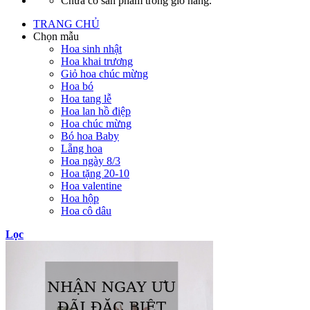
Chưa có sản phẩm trong giỏ hàng.
TRANG CHỦ
Chọn mẫu
Hoa sinh nhật
Hoa khai trương
Giỏ hoa chúc mừng
Hoa bó
Hoa tang lễ
Hoa lan hồ điệp
Hoa chúc mừng
Bó hoa Baby
Lẵng hoa
Hoa ngày 8/3
Hoa tặng 20-10
Hoa valentine
Hoa hộp
Hoa cô dâu
Lọc