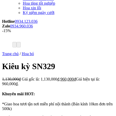
Hoa tặng tốt nghiệp
Hoa xin lỗi
Kỷ niệm ngày cưới
Hotline
0934.123.036
Zalo
0934.960.036
-15%
Trang chủ
/
Hoa bó
Kiêu kỳ SN329
1,130,000
₫
Giá gốc là: 1,130,000₫.
960,000
₫
Giá hiện tại là:
960,000₫.
Khuyến mãi HOT:
*Giao hoa tươi tận nơi miễn phí nội thành (Bán kính 10km đơn trên
500k)