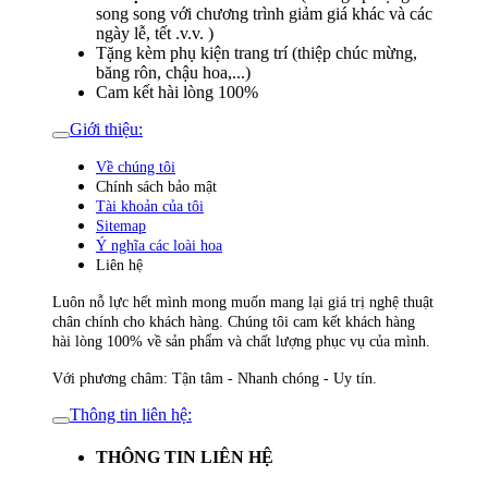
song song với chương trình giảm giá khác và các
ngày lễ, tết .v.v. )
Tặng kèm phụ kiện trang trí (thiệp chúc mừng,
băng rôn, chậu hoa,...)
Cam kết hài lòng 100%
Giới thiệu:
Về chúng tôi
Chính sách bảo mật
Tài khoản của tôi
Sitemap
Ý nghĩa các loài hoa
Liên hệ
Luôn nỗ lực hết mình mong muốn mang lại giá trị nghệ thuật
chân chính cho khách hàng. Chúng tôi cam kết khách hàng
hài lòng 100% về sản phẩm và chất lượng phục vụ của mình.
Với phương châm: Tận tâm - Nhanh chóng - Uy tín.
Thông tin liên hệ:
THÔNG TIN LIÊN HỆ