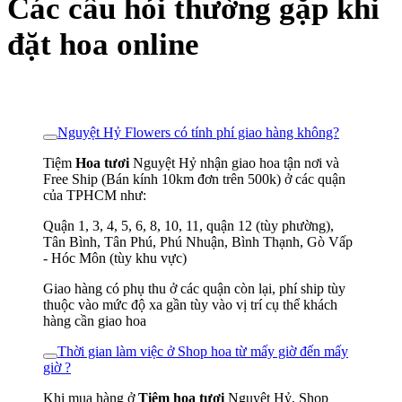
Các câu hỏi thường gặp khi
đặt hoa online
Nguyệt Hỷ Flowers có tính phí giao hàng không?
Tiệm
Hoa tươi
Nguyệt Hỷ nhận giao hoa tận nơi và
Free Ship (Bán kính 10km đơn trên 500k) ở các quận
của TPHCM như:
Quận 1, 3, 4, 5, 6, 8, 10, 11, quận 12 (tùy phường),
Tân Bình, Tân Phú, Phú Nhuận, Bình Thạnh, Gò Vấp
- Hóc Môn (tùy khu vực)
Giao hàng có phụ thu ở các quận còn lại, phí ship tùy
thuộc vào mức độ xa gần tùy vào vị trí cụ thể khách
hàng cần giao hoa
Thời gian làm việc ở Shop hoa từ mấy giờ đến mấy
giờ ?
Khi mua hàng ở
Tiệm hoa tươi
Nguyệt Hỷ, Shop