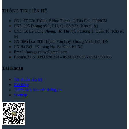
THÔNG TIN LIÊN HỆ
CN1: 77 Tân Thành, P Hòa Thạnh, Q Tân Phú, TP.HCM
CN2: 205 Đường số 1, P11, Q. Gò Vấp (Kho sỉ, lẻ)
CN3: Cc Lê Hồng Phong, Hồ Thị Kỷ, Phường 1, Quận 10 (Kho sỉ,
lẻ)
CN Biên hòa: 380 Huỳnh Văn Luỹ, Quang Vinh, BH, ĐN
CN Hà Nội: 2K Láng Hạ, Ba Đình Hà Nội.
Email: hoanguyethy@gmail.com
Hotline,Zalo: 0989.578.353 - 0934.123.036 - 0934.960.036
Tài Khoản
Tài khoản của tôi
Giỏ hàng
Chính sách bảo mật thông tin
Sitemap