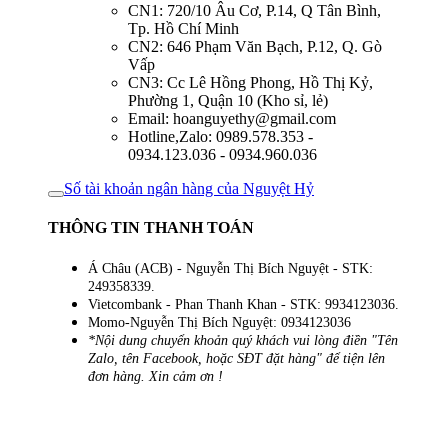
CN1: 720/10 Âu Cơ, P.14, Q Tân Bình,
Tp. Hồ Chí Minh
CN2: 646 Phạm Văn Bạch, P.12, Q. Gò
Vấp
CN3: Cc Lê Hồng Phong, Hồ Thị Kỷ,
Phường 1, Quận 10 (Kho sỉ, lẻ)
Email: hoanguyethy@gmail.com
Hotline,Zalo: 0989.578.353 -
0934.123.036 - 0934.960.036
Số tài khoản ngân hàng của Nguyệt Hỷ
THÔNG TIN THANH TOÁN
Á Châu (ACB) - Nguyễn Thị Bích Nguyệt - STK:
249358339.
Vietcombank - Phan Thanh Khan - STK: 9934123036.
Momo-Nguyễn Thị Bích Nguyệt: 0934123036
*Nội dung chuyển khoản quý khách vui lòng điền "Tên
Zalo, tên Facebook, hoặc SĐT đặt hàng" để tiện lên
đơn hàng. Xin cảm ơn !