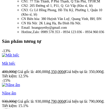
CN1: 77 Tân Thành, P Phú Thạnh, Q Tân Phú, TP.HCM
CN2: 205 Đường số 1, P11, Q. Gò Vấp (Kho sỉ, lẻ)
CN3: Cc Lê Hồng Phong, Hồ Thị Kỷ, Phường 1, Quận 10
(Kho sỉ, lẻ)
CN Biên hòa: 380 Huỳnh Văn Luỹ, Quang Vinh, BH, ĐN
CN Hà Nội: 2K Láng Hạ, Ba Đình Hà Nội.
Email: hoanguyethy@gmail.com
Hotline,Zalo: 0989.578.353 - 0934.123.036 - 0934.960.036
Sản phẩm tương tự
-13%
Mắt biếc
400,000
₫
Giá gốc là: 400,000₫.
350,000
₫
Giá hiện tại là: 350,000₫.
Tiết kiệm: 12.5%
-15%
Nắng ấm
930,000
₫
Giá gốc là: 930,000₫.
790,000
₫
Giá hiện tại là: 790,000₫.
Tiết kiệm: 15.1%