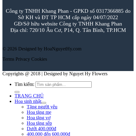
Công ty TNHH Khang Phan - GPKD số 0317366885 do
Sở KH và ĐT TP HCM cấp ngày 04/07/2022
GĐ/Sở hữu website Công ty TNHH Khang Phan
Địa chỉ: 720/10 Âu Cơ, P14, Q. Tân Bình, TP.HCM
© 2026 Designed by HoaNguyetHy.com
Terms
Privacy
Cookies
Copyrights @ 2018 | Designed by Nguyet Hy Flowers
Tìm kiếm:
TRANG CHỦ
Hoa sinh nhật
Tặng người yêu
Hoa tặng mẹ
Hoa tặng vợ
Hoa tặng sếp
Dưới 400.000đ
400.000 đến 600.000đ