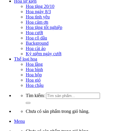
Hoa sự kiện
Hoa tặng 20/10
Hoa ngày 8/3
Hoa tình yêu
Hoa cảm ơn
Hoa tặng tốt nghiệp
Hoa cưới
Hoa cô dâu
Background
Hoa cài áo
Kỷ niệm ngày cưới
Thể loại hoa
Hoa lẵng
Hoa bình
Hoa hộp
Hoa giỏ
Hoa chậu
Tìm kiếm:
Chưa có sản phẩm trong giỏ hàng.
Menu