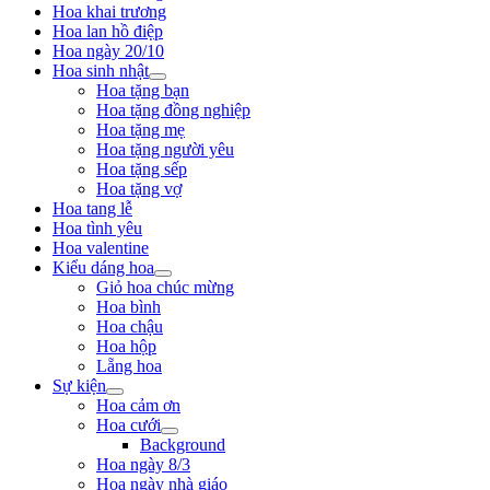
Hoa khai trương
Hoa lan hồ điệp
Hoa ngày 20/10
Hoa sinh nhật
Hoa tặng bạn
Hoa tặng đồng nghiệp
Hoa tặng mẹ
Hoa tặng người yêu
Hoa tặng sếp
Hoa tặng vợ
Hoa tang lễ
Hoa tình yêu
Hoa valentine
Kiểu dáng hoa
Giỏ hoa chúc mừng
Hoa bình
Hoa chậu
Hoa hộp
Lẵng hoa
Sự kiện
Hoa cảm ơn
Hoa cưới
Background
Hoa ngày 8/3
Hoa ngày nhà giáo