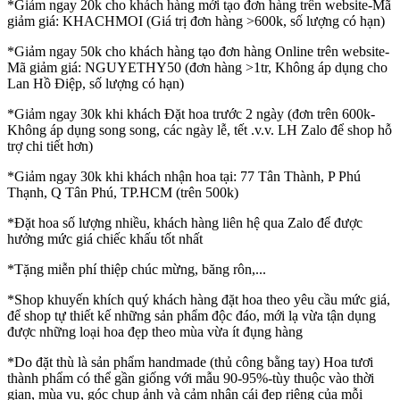
*Giảm ngay 20k cho khách hàng mới tạo đơn hàng trên website-Mã
giảm giá: KHACHMOI (Giá trị đơn hàng >600k, số lượng có hạn)
*Giảm ngay 50k cho khách hàng tạo đơn hàng Online trên website-
Mã giảm giá: NGUYETHY50 (đơn hàng >1tr, Không áp dụng cho
Lan Hồ Điệp, số lượng có hạn)
*Giảm ngay 30k khi khách Đặt hoa trước 2 ngày (đơn trên 600k-
Không áp dụng song song, các ngày lễ, tết .v.v. LH Zalo để shop hỗ
trợ chi tiết hơn)
*Giảm ngay 30k khi khách nhận hoa tại: 77 Tân Thành, P Phú
Thạnh, Q Tân Phú, TP.HCM (trên 500k)
*Đặt hoa số lượng nhiều, khách hàng liên hệ qua Zalo để được
hưởng mức giá chiếc khấu tốt nhất
*Tặng miễn phí thiệp chúc mừng, băng rôn,...
*Shop khuyến khích quý khách hàng đặt hoa theo yêu cầu mức giá,
để shop tự thiết kế những sản phẩm độc đáo, mới lạ vừa tận dụng
được những loại hoa đẹp theo mùa vừa ít đụng hàng
*Do đặt thù là sản phẩm handmade (thủ công bằng tay) Hoa tươi
thành phẩm có thể gần giống với mẫu 90-95%-tùy thuộc vào thời
gian, mùa vụ, góc chụp ảnh và cảm nhận cái đẹp riêng của mỗi