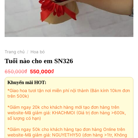
Trang chủ
/
Hoa bó
Tuổi nào cho em SN326
Giá
Giá
₫
₫
650,000
550,000
gốc
hiện
là:
tại
Khuyến mãi HOT:
650,000₫.
là:
550,000₫.
*Giao hoa tươi tận nơi miễn phí nội thành (Bán kính 10km đơn
trên 500k)
*Giảm ngay 20k cho khách hàng mới tạo đơn hàng trên
website-Mã giảm giá: KHACHMOI (Giá trị đơn hàng >600k,
số lượng có hạn)
*Giảm ngay 50k cho khách hàng tạo đơn hàng Online trên
website-Mã giảm giá: NGUYETHY50 (đơn hàng >1tr, Không