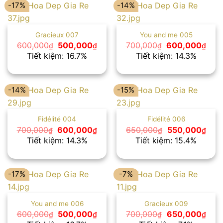
-17%
-14%
Gracieux 007
You and me 005
Giá
Giá
Giá
Giá
600,000
500,000
700,000
600,000
₫
₫
₫
₫
gốc
hiện
gốc
hiện
Tiết kiệm: 16.7%
Tiết kiệm: 14.3%
là:
tại
là:
tại
600,000₫.
là:
700,000₫.
là:
500,000₫.
600
-14%
-15%
Fidélité 004
Fidélité 006
Giá
Giá
Giá
Giá
700,000
600,000
650,000
550,000
₫
₫
₫
₫
gốc
hiện
gốc
hiện
Tiết kiệm: 14.3%
Tiết kiệm: 15.4%
là:
tại
là:
tại
700,000₫.
là:
650,000₫.
là:
600,000₫.
550,
-17%
-7%
You and me 006
Gracieux 009
Giá
Giá
Giá
Giá
600,000
500,000
700,000
650,000
₫
₫
₫
₫
gốc
hiện
gốc
hiện