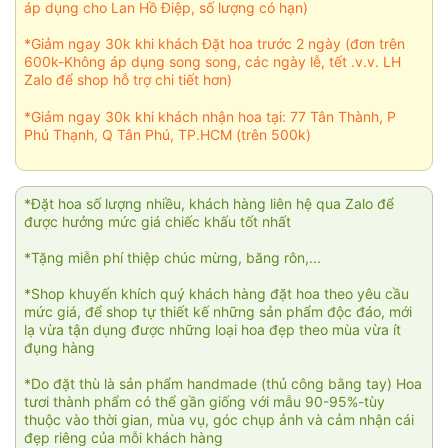
áp dụng cho Lan Hồ Điệp, số lượng có hạn)
*Giảm ngay 30k khi khách Đặt hoa trước 2 ngày (đơn trên
600k-Không áp dụng song song, các ngày lễ, tết .v.v. LH
Zalo để shop hỗ trợ chi tiết hơn)
*Giảm ngay 30k khi khách nhận hoa tại: 77 Tân Thành, P
Phú Thạnh, Q Tân Phú, TP.HCM (trên 500k)
*Đặt hoa số lượng nhiều, khách hàng liên hệ qua Zalo để
được hưởng mức giá chiếc khấu tốt nhất
*Tặng miễn phí thiệp chúc mừng, băng rôn,...
*Shop khuyến khích quý khách hàng đặt hoa theo yêu cầu
mức giá, để shop tự thiết kế những sản phẩm độc đáo, mới
lạ vừa tận dụng được những loại hoa đẹp theo mùa vừa ít
đụng hàng
*Do đặt thù là sản phẩm handmade (thủ công bằng tay) Hoa
tươi thành phẩm có thể gần giống với mẫu 90-95%-tùy
thuộc vào thời gian, mùa vụ, góc chụp ảnh và cảm nhận cái
đẹp riêng của mỗi khách hàng