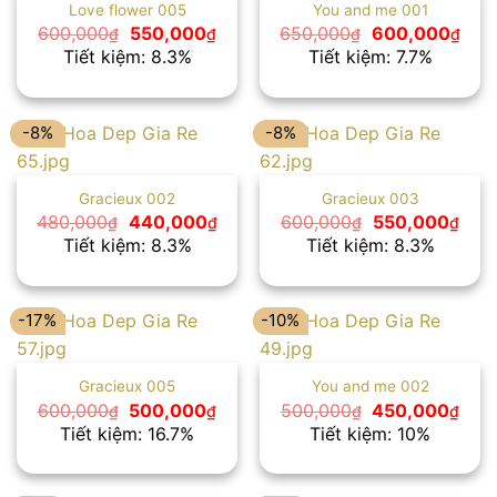
Love flower 005
You and me 001
Giá
Giá
Giá
Giá
600,000
550,000
650,000
600,000
₫
₫
₫
₫
gốc
hiện
gốc
hiện
Tiết kiệm: 8.3%
Tiết kiệm: 7.7%
là:
tại
là:
tại
600,000₫.
là:
650,000₫.
là:
550,000₫.
600
-8%
-8%
Gracieux 002
Gracieux 003
Giá
Giá
Giá
Giá
480,000
440,000
600,000
550,000
₫
₫
₫
₫
gốc
hiện
gốc
hiện
Tiết kiệm: 8.3%
Tiết kiệm: 8.3%
là:
tại
là:
tại
480,000₫.
là:
600,000₫.
là:
440,000₫.
550,
-17%
-10%
Gracieux 005
You and me 002
Giá
Giá
Giá
Giá
600,000
500,000
500,000
450,000
₫
₫
₫
₫
gốc
hiện
gốc
hiện
Tiết kiệm: 16.7%
Tiết kiệm: 10%
là:
tại
là:
tại
600,000₫.
là:
500,000₫.
là:
500,000₫.
450