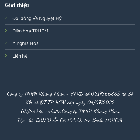
Giới thiệu
Đôi dòng về Nguyệt Hỷ
Điện hoa TPHCM
Ý nghĩa Hoa
Liên hệ
Công ty TNHH Khang Phan - GPKD số 0317366885 do Sở
KH và ĐT TP HCM cấp ngày 04/07/2022
GĐ/Sở hữu website Công ty TNHH Khang Phan
Địa chỉ: 720/10 Âu Cơ, P14, Q. Tân Bình, TP.HCM