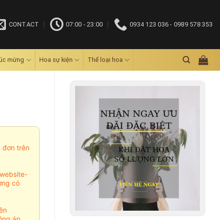
CONTACT
07:00 - 23:00
0934 123 036 - 0989 578 353
húc mừng
Hoa sự kiện
Thể loại hoa
m đơn trên
website-
ợng có
ên
ông áp