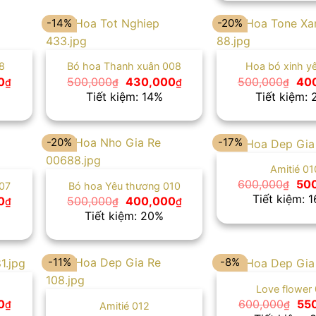
-14%
-20%
8
Bó hoa Thanh xuân 008
Hoa bó xinh y
Giá
Giá
Giá
Giá
0
500,000
430,000
500,000
40
₫
₫
₫
₫
hiện
gốc
hiện
gốc
Tiết kiệm: 14%
Tiết kiệm:
tại
là:
tại
là:
₫.
là:
500,000₫.
là:
500
500,000₫.
430,000₫.
-20%
-17%
Amitié 01
Giá
600,000
50
₫
07
Bó hoa Yêu thương 010
gố
Tiết kiệm: 
Giá
Giá
Giá
0
500,000
400,000
₫
₫
₫
là:
hiện
gốc
hiện
Tiết kiệm: 20%
600
tại
là:
tại
₫.
là:
500,000₫.
là:
420,000₫.
400,000₫.
-11%
-8%
Love flower
Giá
Giá
0
600,000
55
₫
₫
Amitié 012
hiện
gố