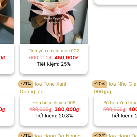
600
Tình yêu nhiệm màu 002
Giá
Giá
Giá
0
600,000
450,000
₫
₫
₫
hiện
gốc
hiện
Tiết kiệm: 25%
tại
là:
tại
₫.
là:
600,000₫.
là:
450,000₫.
450,000₫.
-21%
-20%
Hoa bó xinh yêu 005
Bó hoa Yêu thư
Giá
Giá
Giá
Giá
0
480,000
380,000
500,000
40
₫
₫
₫
₫
hiện
gốc
hiện
gốc
Tiết kiệm: 20.8%
Tiết kiệm:
tại
là:
tại
là:
₫.
là:
480,000₫.
là:
500
500,000₫.
380,000₫.
-21%
-23%