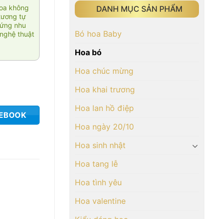
hoa không
DANH MỤC SẢN PHẨM
tương tự
 ứng nhu
Bó hoa Baby
nghệ thuật
Hoa bó
Hoa chúc mừng
Hoa khai trương
Hoa lan hồ điệp
CEBOOK
Hoa ngày 20/10
Hoa sinh nhật
Hoa tang lễ
Hoa tình yêu
Hoa valentine