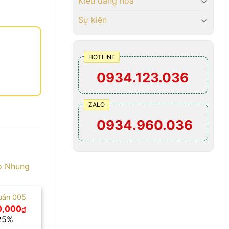
Kiểu dáng hoa
Sự kiện
HOTLINE
0934.123.036
ZALO
0934.960.036
uân 005
Giá
0,000
₫
c
hiện
 25%
tại