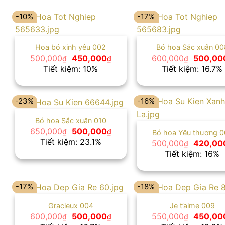
-10%
-17%
Hoa bó xinh yêu 002
Bó hoa Sắc xuân 00
Giá
Giá
Giá
500,000
450,000
600,000
500,00
₫
₫
₫
gốc
hiện
gốc
Tiết kiệm: 10%
Tiết kiệm: 16.7%
là:
tại
là:
500,000₫.
là:
600,000
450,000₫.
-23%
-16%
Bó hoa Sắc xuân 010
Giá
Giá
650,000
500,000
₫
₫
Bó hoa Yêu thương 0
gốc
hiện
Tiết kiệm: 23.1%
Giá
500,000
420,00
₫
là:
tại
gốc
Tiết kiệm: 16%
650,000₫.
là:
là:
500,000₫.
500,000
-17%
-18%
Gracieux 004
Je t’aime 009
Giá
Giá
Giá
600,000
500,000
550,000
450,00
₫
₫
₫
gốc
hiện
gốc