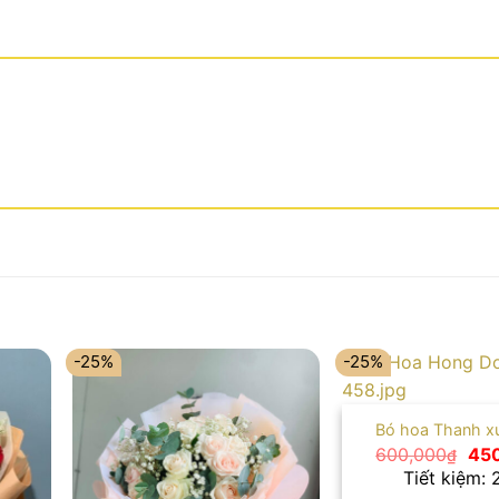
-25%
-25%
Bó hoa Thanh x
Giá
600,000
45
₫
gố
Tiết kiệm:
là: