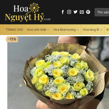
Skip
to
Tìm
content
kiếm:
TRANG CHỦ
Hoa sinh nhật
Hoa khai trương
Hoa tang lễ
B
-15%