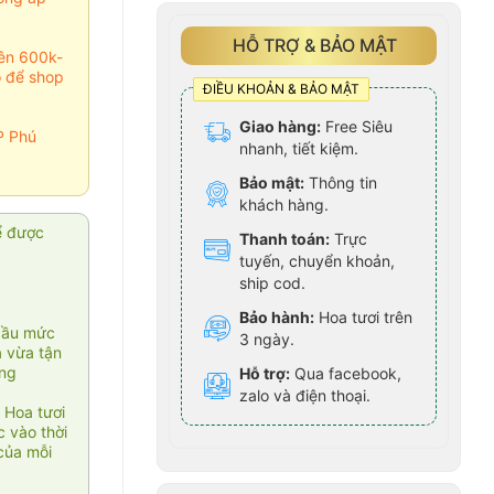
HỖ TRỢ & BẢO MẬT
rên 600k-
o để shop
ĐIỀU KHOẢN & BẢO MẬT
Giao hàng:
Free Siêu
P Phú
nhanh, tiết kiệm.
Bảo mật:
Thông tin
khách hàng.
ể được
Thanh toán:
Trực
tuyến, chuyển khoản,
ship cod.
Bảo hành:
Hoa tươi trên
cầu mức
3 ngày.
ạ vừa tận
àng
Hỗ trợ:
Qua facebook,
zalo và điện thoại.
 Hoa tươi
 vào thời
của mỗi