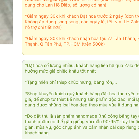
dụng cho Lan Hồ Điệp, số lượng có hạn)
*Giảm ngay 30k khi khách Đặt hoa trước 2 ngày (đơn t
Không áp dụng song song, các ngày lễ, tết .v.v. LH Zal
hỗ trợ chi tiết hơn)
*Giảm ngay 30k khi khách nhận hoa tại: 77 Tân Thành, 
Thạnh, Q Tân Phú, TP.HCM (trên 500k)
*Đặt hoa số lượng nhiều, khách hàng liên hệ qua Zalo đ
hưởng mức giá chiếc khấu tốt nhất
*Tặng miễn phí thiệp chúc mừng, băng rôn,...
*Shop khuyến khích quý khách hàng đặt hoa theo yêu 
giá, để shop tự thiết kế những sản phẩm độc đáo, mới l
dụng được những loại hoa đẹp theo mùa vừa ít đụng h
*Do đặt thù là sản phẩm handmade (thủ công bằng tay)
thành phẩm có thể gần giống với mẫu 90-95%-tùy thuộc
gian, mùa vụ, góc chụp ảnh và cảm nhận cái đẹp riêng 
khách hàng