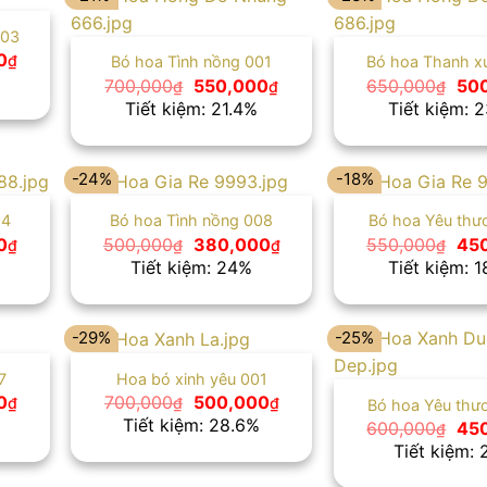
003
Giá
0
₫
Bó hoa Tình nồng 001
Bó hoa Thanh x
hiện
Giá
Giá
Giá
700,000
550,000
650,000
50
₫
₫
₫
tại
gốc
hiện
gố
Tiết kiệm: 21.4%
Tiết kiệm: 
₫.
là:
là:
tại
là:
380,000₫.
700,000₫.
là:
650
550,000₫.
-24%
-18%
04
Bó hoa Tình nồng 008
Bó hoa Yêu thư
Giá
Giá
Giá
Giá
0
500,000
380,000
550,000
45
₫
₫
₫
₫
hiện
gốc
hiện
gố
Tiết kiệm: 24%
Tiết kiệm: 
tại
là:
tại
là:
₫.
là:
500,000₫.
là:
550
500,000₫.
380,000₫.
-29%
-25%
7
Hoa bó xinh yêu 001
Giá
Giá
Giá
0
700,000
500,000
₫
₫
₫
Bó hoa Yêu thư
hiện
gốc
hiện
Tiết kiệm: 28.6%
Giá
600,000
45
₫
tại
là:
tại
gố
Tiết kiệm:
₫.
là:
700,000₫.
là:
là:
500,000₫.
500,000₫.
600