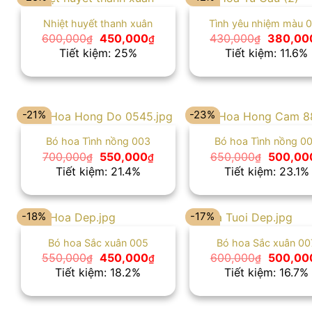
Nhiệt huyết thanh xuân
Tình yêu nhiệm màu 
Giá
Giá
Giá
600,000
450,000
430,000
380,00
₫
₫
₫
gốc
hiện
gốc
Tiết kiệm: 25%
Tiết kiệm: 11.6%
là:
tại
là:
600,000₫.
là:
430,000
450,000₫.
-21%
-23%
Bó hoa Tình nồng 003
Bó hoa Tình nồng 0
Giá
Giá
Giá
700,000
550,000
650,000
500,00
₫
₫
₫
gốc
hiện
gốc
Tiết kiệm: 21.4%
Tiết kiệm: 23.1%
là:
tại
là:
700,000₫.
là:
650,000
550,000₫.
-18%
-17%
Bó hoa Sắc xuân 005
Bó hoa Sắc xuân 00
Giá
Giá
Giá
550,000
450,000
600,000
500,00
₫
₫
₫
gốc
hiện
gốc
Tiết kiệm: 18.2%
Tiết kiệm: 16.7%
là:
tại
là:
550,000₫.
là:
600,000
450,000₫.