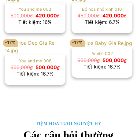
You and me 003
Bó hoa nhỏ xinh 010
Giá
Giá
Giá
Giá
500,000
420,000
450,000
420,000
₫
₫
₫
₫
gốc
hiện
gốc
hiện
Tiết kiệm: 16%
Tiết kiệm: 6.7%
là:
tại
là:
tại
500,000₫.
là:
450,000₫.
là:
420,000₫.
420
-17%
-17%
Amitié 002
Giá
Giá
600,000
500,000
₫
₫
You and me 006
gốc
hiện
Tiết kiệm: 16.7%
Giá
Giá
600,000
500,000
₫
₫
là:
tại
gốc
hiện
Tiết kiệm: 16.7%
600,000₫.
là:
là:
tại
500
600,000₫.
là:
500,000₫.
TIỆM HOA TƯƠI NGUYỆT HỶ
Các câu hỏi thường