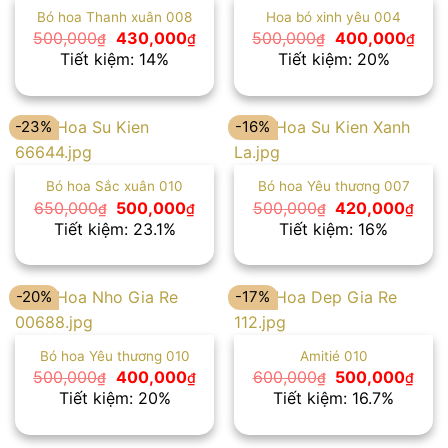
Bó hoa Thanh xuân 008
Hoa bó xinh yêu 004
Giá
Giá
Giá
Giá
500,000
430,000
500,000
400,000
₫
₫
₫
₫
gốc
hiện
gốc
hiện
Tiết kiệm: 14%
Tiết kiệm: 20%
là:
tại
là:
tại
500,000₫.
là:
500,000₫.
là:
430,000₫.
400
-23%
-16%
Bó hoa Sắc xuân 010
Bó hoa Yêu thương 007
Giá
Giá
Giá
Giá
650,000
500,000
500,000
420,000
₫
₫
₫
₫
gốc
hiện
gốc
hiện
Tiết kiệm: 23.1%
Tiết kiệm: 16%
là:
tại
là:
tại
650,000₫.
là:
500,000₫.
là:
500,000₫.
420
-20%
-17%
Bó hoa Yêu thương 010
Amitié 010
Giá
Giá
Giá
Giá
500,000
400,000
600,000
500,000
₫
₫
₫
₫
gốc
hiện
gốc
hiện
Tiết kiệm: 20%
Tiết kiệm: 16.7%
là:
tại
là:
tại
500,000₫.
là:
600,000₫.
là:
400,000₫.
500