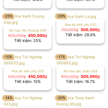
là:
tại
là:
tại
550,000₫.
là:
600,000₫.
là:
450,000₫.
500
-25%
-29%
Hoa bó xinh yêu 001
Giá
Giá
700,000
500,000
₫
₫
Bó hoa Yêu thương 006
gốc
hiện
Tiết kiệm: 28.6%
Giá
Giá
600,000
450,000
₫
₫
là:
tại
gốc
hiện
Tiết kiệm: 25%
700,000₫.
là:
là:
tại
500,
600,000₫.
là:
450,000₫.
-10%
-17%
Hoa bó xinh yêu 002
Bó hoa Sắc xuân 008
Giá
Giá
Giá
Giá
500,000
450,000
600,000
500,000
₫
₫
₫
₫
gốc
hiện
gốc
hiện
Tiết kiệm: 10%
Tiết kiệm: 16.7%
là:
tại
là:
tại
500,000₫.
là:
600,000₫.
là:
450,000₫.
500
-14%
-20%