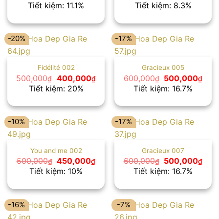
gốc
hiện
gốc
hiện
Tiết kiệm: 11.1%
Tiết kiệm: 8.3%
là:
tại
là:
tại
450,000₫.
là:
480,000₫.
là:
400,000₫.
440
-20%
-17%
Fidélité 002
Gracieux 005
Giá
Giá
Giá
Giá
500,000
400,000
600,000
500,000
₫
₫
₫
₫
gốc
hiện
gốc
hiện
Tiết kiệm: 20%
Tiết kiệm: 16.7%
là:
tại
là:
tại
500,000₫.
là:
600,000₫.
là:
400,000₫.
500
-10%
-17%
You and me 002
Gracieux 007
Giá
Giá
Giá
Giá
500,000
450,000
600,000
500,000
₫
₫
₫
₫
gốc
hiện
gốc
hiện
Tiết kiệm: 10%
Tiết kiệm: 16.7%
là:
tại
là:
tại
500,000₫.
là:
600,000₫.
là:
450,000₫.
500
-16%
-7%