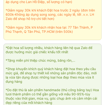
áp dụng cho Lan Hồ Điệp, số lượng có hạn)
*Giảm ngay 30k khi khách Đặt hoa trước 2 ngày (đơn trên
600k-Không áp dụng song song, các ngày lễ, tết .v.v. LH
Zalo để shop hỗ trợ chi tiết hơn)
*Giảm ngay 30k khi khách nhận hoa tại: 77 Tân Thành, P
Phú Thạnh, Q Tân Phú, TP.HCM (trên 500k)
*Đặt hoa số lượng nhiều, khách hàng liên hệ qua Zalo để
được hưởng mức giá chiếc khấu tốt nhất
*Tặng miễn phí thiệp chúc mừng, băng rôn,...
*Shop khuyến khích quý khách hàng đặt hoa theo yêu cầu
mức giá, để shop tự thiết kế những sản phẩm độc đáo, mới
lạ vừa tận dụng được những loại hoa đẹp theo mùa vừa ít
đụng hàng
*Do đặt thù là sản phẩm handmade (thủ công bằng tay) Hoa
tươi thành phẩm có thể gần giống với mẫu 90-95%-tùy
thuộc vào thời gian, mùa vụ, góc chụp ảnh và cảm nhận cái
đẹp riêng của mỗi khách hàng