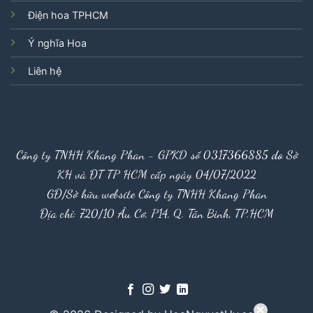
Điện hoa TPHCM
Ý nghĩa Hoa
Liên hệ
Công ty TNHH Khang Phan - GPKD số 0317366885 do Sở
KH và ĐT TP HCM cấp ngày 04/07/2022
GĐ/Sở hữu website Công ty TNHH Khang Phan
Địa chỉ: 720/10 Âu Cơ, P14, Q. Tân Bình, TP.HCM