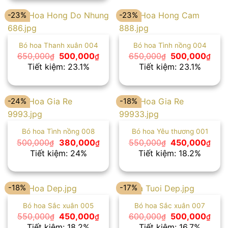
450,000₫.
-23%
-23%
Bó hoa Thanh xuân 004
Bó hoa Tình nồng 004
Giá
Giá
Giá
Giá
650,000
500,000
650,000
500,000
₫
₫
₫
₫
gốc
hiện
gốc
hiện
Tiết kiệm: 23.1%
Tiết kiệm: 23.1%
là:
tại
là:
tại
650,000₫.
là:
650,000₫.
là:
500,000₫.
500
-24%
-18%
Bó hoa Tình nồng 008
Bó hoa Yêu thương 001
Giá
Giá
Giá
Giá
500,000
380,000
550,000
450,000
₫
₫
₫
₫
gốc
hiện
gốc
hiện
Tiết kiệm: 24%
Tiết kiệm: 18.2%
là:
tại
là:
tại
500,000₫.
là:
550,000₫.
là:
380,000₫.
450
-18%
-17%
Bó hoa Sắc xuân 005
Bó hoa Sắc xuân 007
Giá
Giá
Giá
Giá
550,000
450,000
600,000
500,000
₫
₫
₫
₫
gốc
hiện
gốc
hiện
Tiết kiệm: 18.2%
Tiết kiệm: 16.7%