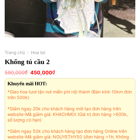
Trang chủ
/
Hoa bó
Khổng tú cầu 2
Giá
Giá
₫
₫
590,000
450,000
gốc
hiện
là:
tại
Khuyến mãi HOT:
590,000₫.
là:
450,000₫.
*Giao hoa tươi tận nơi miễn phí nội thành (Bán kính 10km đơn
trên 500k)
*Giảm ngay 20k cho khách hàng mới tạo đơn hàng trên
website-Mã giảm giá: KHACHMOI (Giá trị đơn hàng >600k,
số lượng có hạn)
*Giảm ngay 50k cho khách hàng tạo đơn hàng Online trên
website-Mã giảm giá: NGUYETHY50 (đơn hàng >1tr, Không