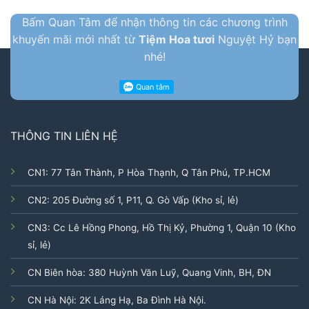
Bấm Quan Tâm để nhận thông tin các chương trình
khuyến mãi mới nhất từ
Tiệm Hoa tươi
Nguyệt Hỷ bạn
nhé!
THÔNG TIN LIÊN HỆ
CN1: 77 Tân Thành, P Hòa Thạnh, Q Tân Phú, TP.HCM
CN2: 205 Đường số 1, P11, Q. Gò Vấp (Kho sỉ, lẻ)
CN3: Cc Lê Hồng Phong, Hồ Thị Kỷ, Phường 1, Quận 10 (Kho
sỉ, lẻ)
CN Biên hòa: 380 Huỳnh Văn Luỹ, Quang Vinh, BH, ĐN
CN Hà Nội: 2K Láng Hạ, Ba Đình Hà Nội.