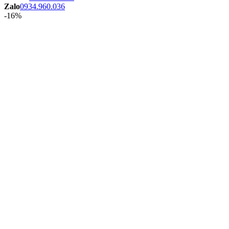
Zalo
0934.960.036
-16%