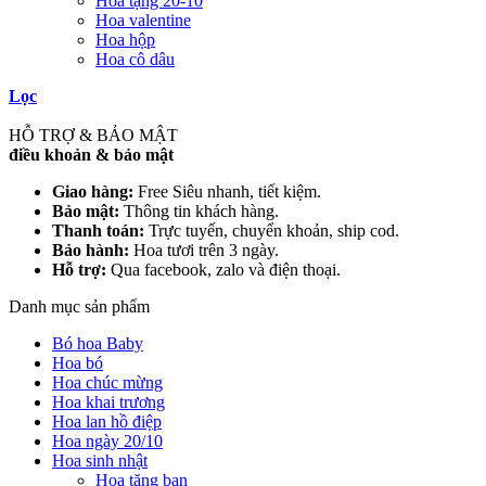
Hoa tặng 20-10
Hoa valentine
Hoa hộp
Hoa cô dâu
Lọc
HỖ TRỢ & BẢO MẬT
điều khoản & bảo mật
Giao hàng:
Free Siêu nhanh, tiết kiệm.
Bảo mật:
Thông tin khách hàng.
Thanh toán:
Trực tuyến, chuyển khoản, ship cod.
Bảo hành:
Hoa tươi trên 3 ngày.
Hỗ trợ:
Qua facebook, zalo và điện thoại.
Danh mục sản phẩm
Bó hoa Baby
Hoa bó
Hoa chúc mừng
Hoa khai trương
Hoa lan hồ điệp
Hoa ngày 20/10
Hoa sinh nhật
Hoa tặng bạn