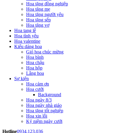
Hoa tặng đồng nghiệp
Hoa tặng mẹ
Hoa tặng người yêu
Hoa tặng sếp
Hoa tặng vợ
Hoa tang lễ
Hoa tình yêu
Hoa valentine
Kiểu dáng hoa
Giỏ hoa chúc mừng
Hoa bình
Hoa chậu
Hoa hộp
Lẵng hoa
Sự kiện
Hoa cảm ơn
Hoa cưới
Background
Hoa ngày 8/3
Hoa ngày nhà giáo
Hoa tặng tốt nghiệp
Hoa xin lỗi
Kỷ niệm ngày cưới
Hotline
0934.123.036