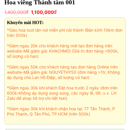
Hoa viếng Thành tâm 001
Giá
Giá
₫
₫
1,400,000
1,100,000
gốc
hiện
là:
tại
Khuyến mãi HOT:
1,400,000₫.
là:
1,100,000₫.
*Giao hoa tươi tận nơi miễn phí nội thành (Bán kính 10km đơn
trên 500k)
*Giảm ngay 20k cho khách hàng mới tạo đơn hàng trên
website-Mã giảm giá: KHACHMOI (Giá trị đơn hàng >600k,
số lượng có hạn)
*Giảm ngay 50k cho khách hàng tạo đơn hàng Online trên
website-Mã giảm giá: NGUYETHY50 (đơn hàng >1tr, Không
áp dụng cho Lan Hồ Điệp, số lượng có hạn)
*Giảm ngay 30k khi khách Đặt hoa trước 2 ngày (đơn trên
600k-Không áp dụng song song, các ngày lễ, tết .v.v. LH
Zalo để shop hỗ trợ chi tiết hơn)
*Giảm ngay 30k khi khách nhận hoa tại: 77 Tân Thành, P
Phú Thạnh, Q Tân Phú, TP.HCM (trên 500k)