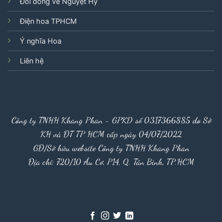
Đôi dòng về Nguyệt Hỷ
Điện hoa TPHCM
Ý nghĩa Hoa
Liên hệ
Công ty TNHH Khang Phan - GPKD số 0317366885 do Sở
KH và ĐT TP HCM cấp ngày 04/07/2022
GĐ/Sở hữu website Công ty TNHH Khang Phan
Địa chỉ: 720/10 Âu Cơ, P14, Q. Tân Bình, TP.HCM