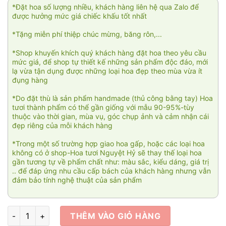
*Đặt hoa số lượng nhiều, khách hàng liên hệ qua Zalo để
được hưởng mức giá chiếc khấu tốt nhất
*Tặng miễn phí thiệp chúc mừng, băng rôn,...
*Shop khuyến khích quý khách hàng đặt hoa theo yêu cầu
mức giá, để shop tự thiết kế những sản phẩm độc đáo, mới
lạ vừa tận dụng được những loại hoa đẹp theo mùa vừa ít
đụng hàng
*Do đặt thù là sản phẩm handmade (thủ công bằng tay) Hoa
tươi thành phẩm có thể gần giống với mẫu 90-95%-tùy
thuộc vào thời gian, mùa vụ, góc chụp ảnh và cảm nhận cái
đẹp riêng của mỗi khách hàng
*Trong một số trường hợp giao hoa gấp, hoặc các loại hoa
không có ở shop-Hoa tươi Nguyệt Hỷ sẽ thay thế loại hoa
gần tương tự về phẩm chất như: màu sắc, kiểu dáng, giá trị
.. để đáp ứng nhu cầu cấp bách của khách hàng nhưng vẫn
đảm bảo tính nghệ thuật của sản phẩm
Hoa viếng Thành tâm 001 số lượng
THÊM VÀO GIỎ HÀNG