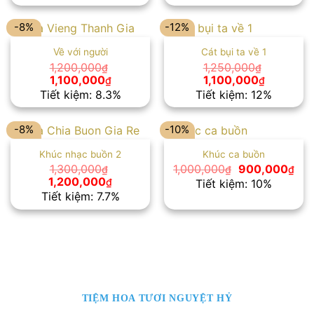
1,350,000₫.
là:
1,500,000₫.
là:
1,200,000₫.
1,300,00
-8%
-12%
Về với người
Cát bụi ta về 1
1,200,000
1,250,000
₫
₫
Giá
Giá
Giá
Giá
1,100,000
1,100,000
₫
₫
gốc
hiện
gốc
hiện
Tiết kiệm: 8.3%
Tiết kiệm: 12%
là:
tại
là:
tại
1,200,000₫.
là:
1,250,000₫.
là:
1,100,000₫.
1,100,000
-8%
-10%
Khúc nhạc buồn 2
Khúc ca buồn
Giá
Giá
1,300,000
1,000,000
900,000
₫
₫
₫
gốc
hiệ
Giá
Giá
1,200,000
₫
Tiết kiệm: 10%
là:
tại
gốc
hiện
Tiết kiệm: 7.7%
1,000,000₫.
là:
là:
tại
900
1,300,000₫.
là:
1,200,000₫.
TIỆM HOA TƯƠI NGUYỆT HỶ