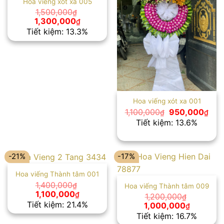
Hoa viếng xót xa 005
1,500,000
₫
Giá
Giá
1,300,000
₫
gốc
hiện
Tiết kiệm: 13.3%
là:
tại
1,500,000₫.
là:
1,300,000₫.
Hoa viếng xót xa 001
Giá
Giá
1,100,000
950,000
₫
₫
gốc
hiện
Tiết kiệm: 13.6%
là:
tại
1,100,000₫.
là:
950
-21%
-17%
Hoa viếng Thành tâm 001
1,400,000
₫
Hoa viếng Thành tâm 009
Giá
Giá
1,100,000
₫
1,200,000
₫
gốc
hiện
Tiết kiệm: 21.4%
Giá
Giá
1,000,000
₫
là:
tại
gốc
hiện
Tiết kiệm: 16.7%
1,400,000₫.
là:
là:
tại