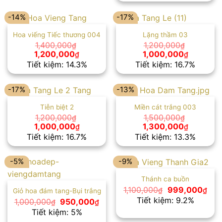
1,100,000₫.
1,200,000₫.
là:
1,000,00
-14%
-17%
Hoa viếng Tiếc thương 004
Lặng thầm 03
1,400,000
1,200,000
₫
₫
Giá
Giá
Giá
Giá
1,200,000
1,000,000
₫
₫
gốc
hiện
gốc
hiện
Tiết kiệm: 14.3%
Tiết kiệm: 16.7%
là:
tại
là:
tại
1,400,000₫.
là:
1,200,000₫.
là:
1,200,000₫.
1,000,00
-17%
-13%
Tiễn biệt 2
Miền cát trắng 003
1,200,000
1,500,000
₫
₫
Giá
Giá
Giá
Giá
1,000,000
1,300,000
₫
₫
gốc
hiện
gốc
hiện
Tiết kiệm: 16.7%
Tiết kiệm: 13.3%
là:
tại
là:
tại
1,200,000₫.
là:
1,500,000₫.
là:
1,000,000₫.
1,300,00
-5%
-9%
Thánh ca buồn
Giá
Giá
1,100,000
999,000
₫
₫
Giỏ hoa đám tang-Bụi trắng
gốc
hiện
Tiết kiệm: 9.2%
Giá
Giá
1,000,000
950,000
₫
₫
là:
tại
gốc
hiện
Tiết kiệm: 5%
1,100,000₫.
là:
là:
tại
999