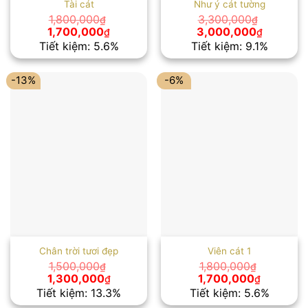
Tài cát
Như ý cát tường
1,800,000
3,300,000
₫
₫
Giá
Giá
Giá
Giá
1,700,000
3,000,000
₫
₫
gốc
hiện
gốc
hiện
Tiết kiệm: 5.6%
Tiết kiệm: 9.1%
là:
tại
là:
tại
1,800,000₫.
là:
3,300,000₫.
là:
1,700,000₫.
3,000,00
-13%
-6%
Chân trời tươi đẹp
Viên cát 1
1,500,000
1,800,000
₫
₫
Giá
Giá
Giá
Giá
1,300,000
1,700,000
₫
₫
gốc
hiện
gốc
hiện
Tiết kiệm: 13.3%
Tiết kiệm: 5.6%
là:
tại
là:
tại