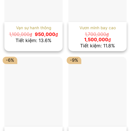
Vạn sự hanh thông
Vươn mình bay cao
Giá
Giá
1,100,000
950,000
1,700,000
₫
₫
₫
gốc
hiện
Giá
Giá
1,500,000
₫
Tiết kiệm: 13.6%
là:
tại
gốc
hiện
Tiết kiệm: 11.8%
1,100,000₫.
là:
là:
tại
950,000₫.
1,700,000₫.
là:
1,500,00
-6%
-9%