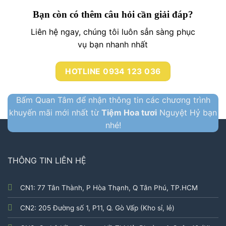
Bạn còn có thêm câu hỏi cần giải đáp?
Liên hệ ngay, chúng tôi luôn sẳn sàng phục
vụ bạn nhanh nhất
HOTLINE 0934 123 036
Bấm Quan Tâm để nhận thông tin các chương trình
khuyến mãi mới nhất từ
Tiệm Hoa tươi
Nguyệt Hỷ bạn
nhé!
THÔNG TIN LIÊN HỆ
CN1: 77 Tân Thành, P Hòa Thạnh, Q Tân Phú, TP.HCM
CN2: 205 Đường số 1, P11, Q. Gò Vấp (Kho sỉ, lẻ)