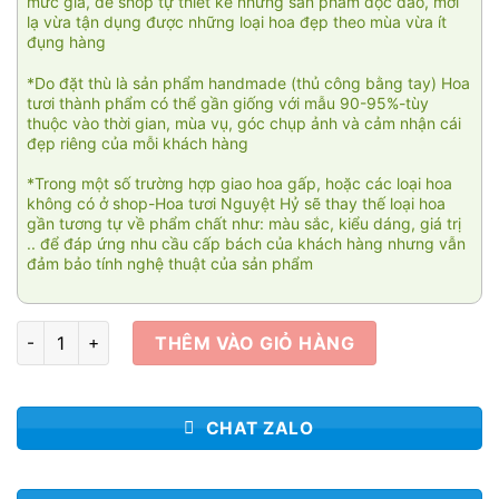
mức giá, để shop tự thiết kế những sản phẩm độc đáo, mới
lạ vừa tận dụng được những loại hoa đẹp theo mùa vừa ít
đụng hàng
*Do đặt thù là sản phẩm handmade (thủ công bằng tay) Hoa
tươi thành phẩm có thể gần giống với mẫu 90-95%-tùy
thuộc vào thời gian, mùa vụ, góc chụp ảnh và cảm nhận cái
đẹp riêng của mỗi khách hàng
*Trong một số trường hợp giao hoa gấp, hoặc các loại hoa
không có ở shop-Hoa tươi Nguyệt Hỷ sẽ thay thế loại hoa
gần tương tự về phẩm chất như: màu sắc, kiểu dáng, giá trị
.. để đáp ứng nhu cầu cấp bách của khách hàng nhưng vẫn
đảm bảo tính nghệ thuật của sản phẩm
Winner 002 số lượng
THÊM VÀO GIỎ HÀNG
CHAT ZALO