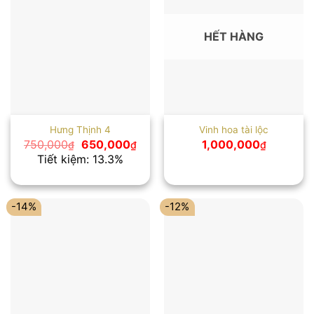
HẾT HÀNG
Hưng Thịnh 4
Vinh hoa tài lộc
Giá
Giá
750,000
650,000
1,000,000
₫
₫
₫
gốc
hiện
Tiết kiệm: 13.3%
là:
tại
750,000₫.
là:
650,000₫.
-14%
-12%