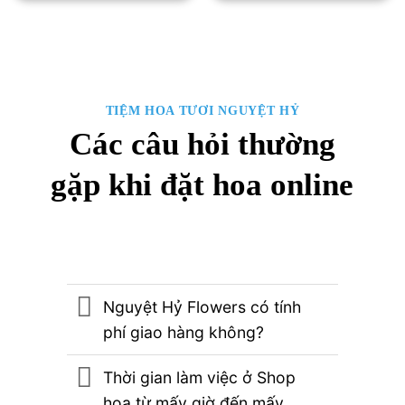
1,500,000₫.
là:
1,800,000₫.
là:
1,300,000₫.
1,700,00
TIỆM HOA TƯƠI NGUYỆT HỶ
Các câu hỏi thường
gặp khi đặt hoa online
Nguyệt Hỷ Flowers có tính
phí giao hàng không?
Thời gian làm việc ở Shop
hoa từ mấy giờ đến mấy