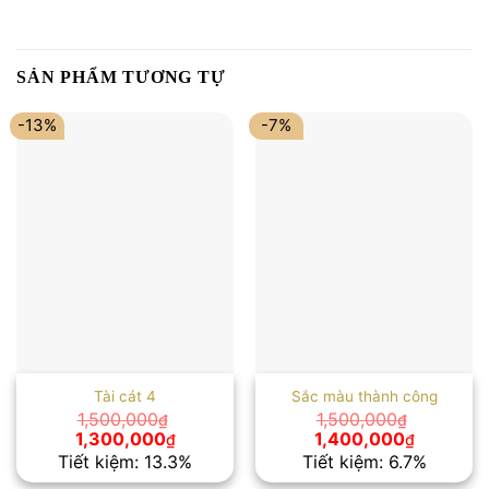
SẢN PHẨM TƯƠNG TỰ
-13%
-7%
Tài cát 4
Sắc màu thành công
1,500,000
1,500,000
₫
₫
Giá
Giá
Giá
Giá
1,300,000
1,400,000
₫
₫
gốc
hiện
gốc
hiện
Tiết kiệm: 13.3%
Tiết kiệm: 6.7%
là:
tại
là:
tại