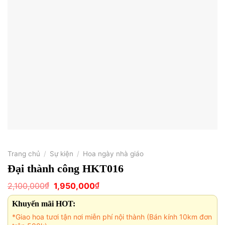
Trang chủ
/
Sự kiện
/
Hoa ngày nhà giáo
Đại thành công HKT016
Giá
Giá
₫
₫
2,100,000
1,950,000
gốc
hiện
là:
tại
Khuyến mãi HOT:
2,100,000₫.
là:
1,950,000₫.
*Giao hoa tươi tận nơi miễn phí nội thành (Bán kính 10km đơn