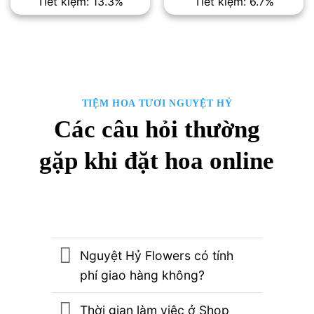
Tiết kiệm: 13.3%
Tiết kiệm: 6.7%
là:
tại
là:
tại
1,500,000₫.
là:
1,500,000₫.
là:
1,300,000₫.
1,400,00
TIỆM HOA TƯƠI NGUYỆT HỶ
Các câu hỏi thường
gặp khi đặt hoa online
Nguyệt Hỷ Flowers có tính
phí giao hàng không?
Thời gian làm việc ở Shop