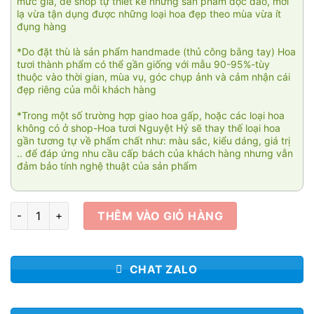
mức giá, để shop tự thiết kế những sản phẩm độc đáo, mới
lạ vừa tận dụng được những loại hoa đẹp theo mùa vừa ít
đụng hàng
*Do đặt thù là sản phẩm handmade (thủ công bằng tay) Hoa
tươi thành phẩm có thể gần giống với mẫu 90-95%-tùy
thuộc vào thời gian, mùa vụ, góc chụp ảnh và cảm nhận cái
đẹp riêng của mỗi khách hàng
*Trong một số trường hợp giao hoa gấp, hoặc các loại hoa
không có ở shop-Hoa tươi Nguyệt Hỷ sẽ thay thế loại hoa
gần tương tự về phẩm chất như: màu sắc, kiểu dáng, giá trị
.. để đáp ứng nhu cầu cấp bách của khách hàng nhưng vẫn
đảm bảo tính nghệ thuật của sản phẩm
Đại thành công HKT016 số lượng
THÊM VÀO GIỎ HÀNG
CHAT ZALO