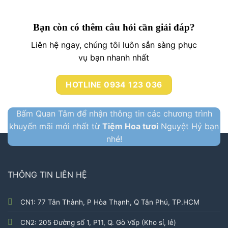
Bạn còn có thêm câu hỏi cần giải đáp?
Liên hệ ngay, chúng tôi luôn sẳn sàng phục
vụ bạn nhanh nhất
HOTLINE 0934 123 036
Bấm Quan Tâm để nhận thông tin các chương trình
khuyến mãi mới nhất từ
Tiệm Hoa tươi
Nguyệt Hỷ bạn
nhé!
THÔNG TIN LIÊN HỆ
CN1: 77 Tân Thành, P Hòa Thạnh, Q Tân Phú, TP.HCM
CN2: 205 Đường số 1, P11, Q. Gò Vấp (Kho sỉ, lẻ)