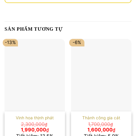
SẢN PHẨM TƯƠNG TỰ
-13%
-6%
Vinh hoa thịnh phát
Thành công gia cát
2,300,000
1,700,000
₫
₫
Giá
Giá
Giá
Giá
1,990,000
1,600,000
₫
₫
gốc
hiện
gốc
hiện