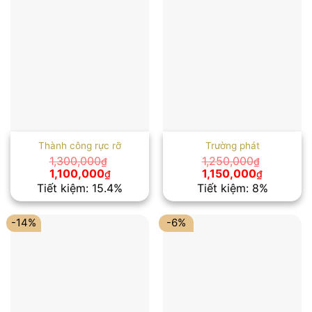
Thành công rực rỡ
Trường phát
1,300,000
1,250,000
₫
₫
Giá
Giá
Giá
Giá
1,100,000
1,150,000
₫
₫
gốc
hiện
gốc
hiện
Tiết kiệm: 15.4%
Tiết kiệm: 8%
là:
tại
là:
tại
1,300,000₫.
là:
1,250,000₫.
là:
1,100,000₫.
1,150,000
-14%
-6%