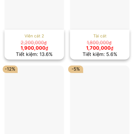
Viên cát 2
Tài cát
2,200,000
1,800,000
₫
₫
Giá
Giá
Giá
Giá
1,900,000
1,700,000
₫
₫
gốc
hiện
gốc
hiện
Tiết kiệm: 13.6%
Tiết kiệm: 5.6%
là:
tại
là:
tại
2,200,000₫.
là:
1,800,000₫.
là:
1,900,000₫.
1,700,00
-12%
-5%