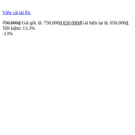
Viên cát tài lộc
750,000
₫
Giá gốc là: 750,000₫.
650,000
₫
Giá hiện tại là: 650,000₫.
Tiết kiệm: 13.3%
-13%