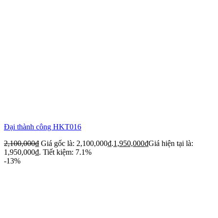
Đại thành công HKT016
2,100,000
₫
Giá gốc là: 2,100,000₫.
1,950,000
₫
Giá hiện tại là:
1,950,000₫.
Tiết kiệm: 7.1%
-13%