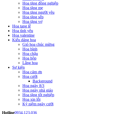
Hoa tặng đồng nghiệp
Hoa tặng mẹ
Hoa tặng người yêu
Hoa tặng sếp
Hoa tặng vợ
Hoa tang lễ
Hoa tình yêu
Hoa valentine
Kiểu dáng hoa
Giỏ hoa chúc mừng
Hoa bình
Hoa chậu
Hoa hộp
Lẵng hoa
Sự kiện
Hoa cảm ơn
Hoa cưới
Background
Hoa ngày 8/3
Hoa ngày nhà giáo
Hoa tặng tốt nghiệp
Hoa xin lỗi
Kỷ niệm ngày cưới
Hotline
0934.123.036