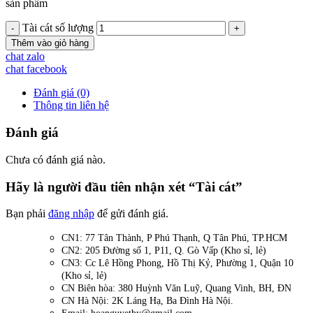
sản phẩm
Tài cát số lượng
Thêm vào giỏ hàng
chat zalo
chat facebook
Đánh giá (0)
Thông tin liên hệ
Đánh giá
Chưa có đánh giá nào.
Hãy là người đầu tiên nhận xét “Tài cát”
Bạn phải
đăng nhập
để gửi đánh giá.
CN1: 77 Tân Thành, P Phú Thạnh, Q Tân Phú, TP.HCM
CN2: 205 Đường số 1, P11, Q. Gò Vấp (Kho sỉ, lẻ)
CN3: Cc Lê Hồng Phong, Hồ Thị Kỷ, Phường 1, Quận 10
(Kho sỉ, lẻ)
CN Biên hòa: 380 Huỳnh Văn Luỹ, Quang Vinh, BH, ĐN
CN Hà Nội: 2K Láng Hạ, Ba Đình Hà Nội.