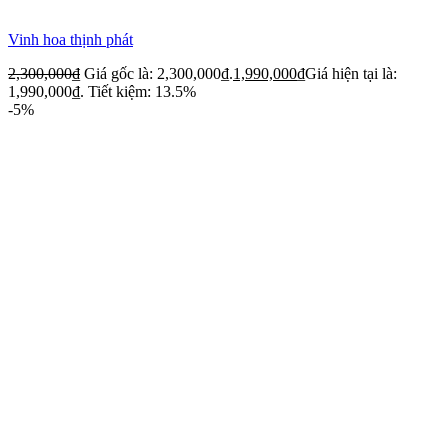
Vinh hoa thịnh phát
2,300,000
₫
Giá gốc là: 2,300,000₫.
1,990,000
₫
Giá hiện tại là:
1,990,000₫.
Tiết kiệm: 13.5%
-5%