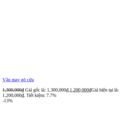
Vận may gõ cửa
1,300,000
₫
Giá gốc là: 1,300,000₫.
1,200,000
₫
Giá hiện tại là:
1,200,000₫.
Tiết kiệm: 7.7%
-13%