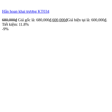
Hân hoan khai trương KT034
680,000
₫
Giá gốc là: 680,000₫.
600,000
₫
Giá hiện tại là: 600,000₫.
Tiết kiệm: 11.8%
-9%