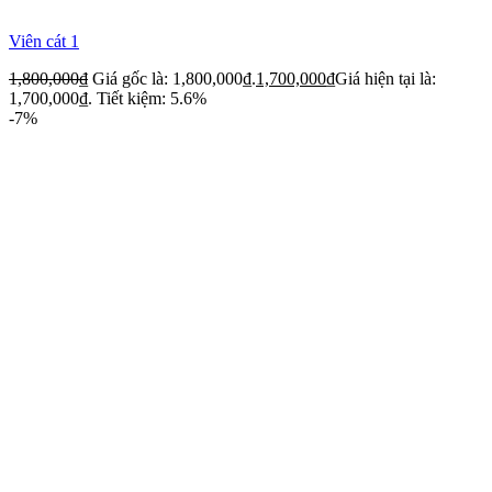
Viên cát 1
1,800,000
₫
Giá gốc là: 1,800,000₫.
1,700,000
₫
Giá hiện tại là:
1,700,000₫.
Tiết kiệm: 5.6%
-7%