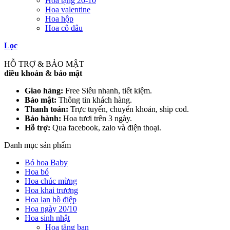
Hoa tặng 20-10
Hoa valentine
Hoa hộp
Hoa cô dâu
Lọc
HỖ TRỢ & BẢO MẬT
điều khoản & bảo mật
Giao hàng:
Free Siêu nhanh, tiết kiệm.
Bảo mật:
Thông tin khách hàng.
Thanh toán:
Trực tuyến, chuyển khoản, ship cod.
Bảo hành:
Hoa tươi trên 3 ngày.
Hỗ trợ:
Qua facebook, zalo và điện thoại.
Danh mục sản phẩm
Bó hoa Baby
Hoa bó
Hoa chúc mừng
Hoa khai trương
Hoa lan hồ điệp
Hoa ngày 20/10
Hoa sinh nhật
Hoa tặng bạn