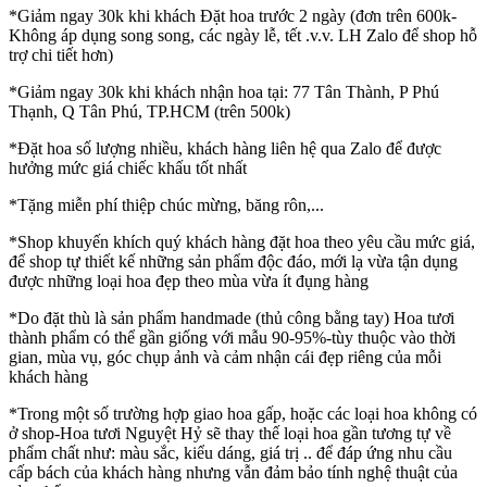
*Giảm ngay 30k khi khách Đặt hoa trước 2 ngày (đơn trên 600k-
Không áp dụng song song, các ngày lễ, tết .v.v. LH Zalo để shop hỗ
trợ chi tiết hơn)
*Giảm ngay 30k khi khách nhận hoa tại: 77 Tân Thành, P Phú
Thạnh, Q Tân Phú, TP.HCM (trên 500k)
*Đặt hoa số lượng nhiều, khách hàng liên hệ qua Zalo để được
hưởng mức giá chiếc khấu tốt nhất
*Tặng miễn phí thiệp chúc mừng, băng rôn,...
*Shop khuyến khích quý khách hàng đặt hoa theo yêu cầu mức giá,
để shop tự thiết kế những sản phẩm độc đáo, mới lạ vừa tận dụng
được những loại hoa đẹp theo mùa vừa ít đụng hàng
*Do đặt thù là sản phẩm handmade (thủ công bằng tay) Hoa tươi
thành phẩm có thể gần giống với mẫu 90-95%-tùy thuộc vào thời
gian, mùa vụ, góc chụp ảnh và cảm nhận cái đẹp riêng của mỗi
khách hàng
*Trong một số trường hợp giao hoa gấp, hoặc các loại hoa không có
ở shop-Hoa tươi Nguyệt Hỷ sẽ thay thế loại hoa gần tương tự về
phẩm chất như: màu sắc, kiểu dáng, giá trị .. để đáp ứng nhu cầu
cấp bách của khách hàng nhưng vẫn đảm bảo tính nghệ thuật của