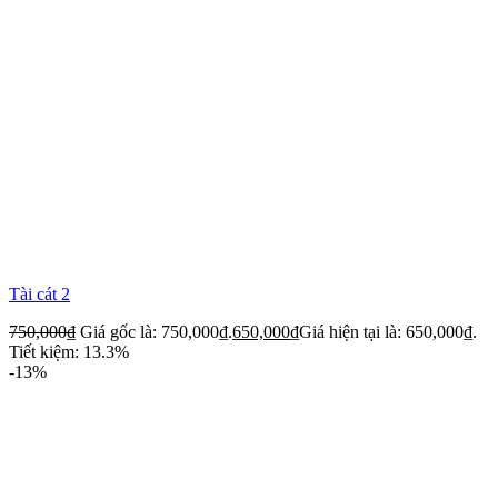
Tài cát 2
750,000
₫
Giá gốc là: 750,000₫.
650,000
₫
Giá hiện tại là: 650,000₫.
Tiết kiệm: 13.3%
-13%