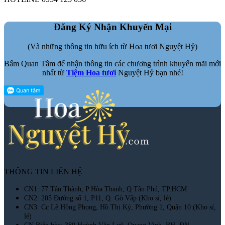
Đăng Ký Nhận Khuyến Mại
(Và những thông tin hữu ích từ Hoa tươi Nguyệt Hỷ)
Bấm Quan Tâm để nhận thông tin các chương trình khuyến mãi mới
nhất từ
Tiệm Hoa tươi
Nguyệt Hỷ bạn nhé!
THÔNG TIN LIÊN HỆ
CN1: 77 Tân Thành, P Hòa Thạnh, Q Tân Phú, TP.HCM
CN2: 205 Đường số 1, P11, Q. Gò Vấp (Kho sỉ, lẻ)
CN3: Cc Lê Hồng Phong, Hồ Thị Kỷ, Phường 1, Quận 10 (Kho sỉ,
lẻ)