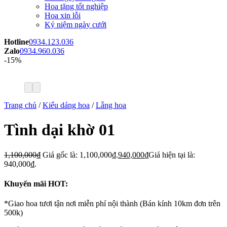
Hoa tặng tốt nghiệp
Hoa xin lỗi
Kỷ niệm ngày cưới
Hotline
0934.123.036
Zalo
0934.960.036
-15%
Trang chủ
/
Kiểu dáng hoa
/
Lẵng hoa
Tình dại khờ 01
1,100,000
₫
Giá gốc là: 1,100,000₫.
940,000
₫
Giá hiện tại là:
940,000₫.
Khuyến mãi HOT:
*Giao hoa tươi tận nơi miễn phí nội thành (Bán kính 10km đơn trên
500k)