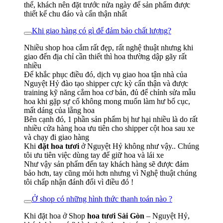
thể, khách nên đặt trước nửa ngày để sản phẩm được
thiết kế chu đáo và cẩn thận nhất
Khi giao hàng có gì để đảm bảo chất lượng?
Nhiều shop hoa cắm rất đẹp, rất nghệ thuật nhưng khi
giao đến địa chỉ cần thiết thì hoa thường dập gãy rất
nhiều
Để khắc phục điều đó, dịch vụ giao hoa tận nhà của
Nguyệt Hỷ đào tạo shipper cực kỳ cẩn thận và được
training kỹ năng cắm hoa cơ bản, đủ để chỉnh sửa mẫu
hoa khi gặp sự cố không mong muốn làm hư bố cục,
mất dáng của lẵng hoa
Bên cạnh đó, 1 phần sản phẩm bị hư hại nhiều là do rất
nhiều cửa hàng hoa ưu tiên cho shipper cột hoa sau xe
và chạy đi giao hàng
Khi
đặt hoa tươi
ở Nguyệt Hỷ không như vậy.. Chúng
tôi ưu tiên việc dùng tay để giữ hoa và lái xe
Như vậy sản phẩm đến tay khách hàng sẽ được đảm
bảo hơn, tay cũng mỏi hơn nhưng vì Nghệ thuật chúng
tôi chấp nhận đánh đổi vì điều đó !
Ở shop có những hình thức thanh toán nào ?
Khi đặt hoa ở Shop
hoa tươi Sài Gòn
– Nguyệt Hỷ,