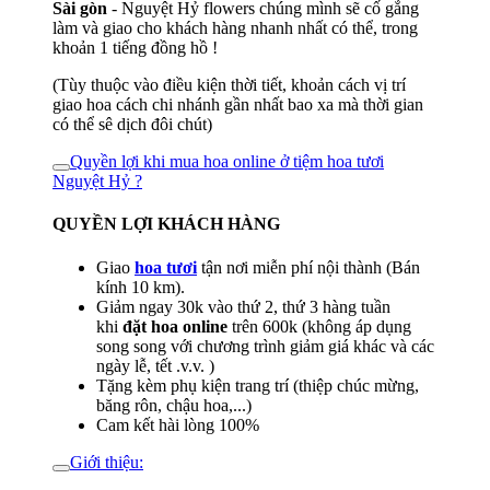
Sài gòn
- Nguyệt Hỷ flowers chúng mình sẽ cố gắng
làm và giao cho khách hàng nhanh nhất có thể, trong
khoản 1 tiếng đồng hồ !
(Tùy thuộc vào điều kiện thời tiết, khoản cách vị trí
giao hoa cách chi nhánh gần nhất bao xa mà thời gian
có thể sê dịch đôi chút)
Quyền lợi khi mua hoa online ở tiệm hoa tươi
Nguyệt Hỷ ?
QUYỀN LỢI KHÁCH HÀNG
Giao
hoa tươi
tận nơi miễn phí nội thành (Bán
kính 10 km).
Giảm ngay 30k vào thứ 2, thứ 3 hàng tuần
khi
đặt hoa online
trên 600k (không áp dụng
song song với chương trình giảm giá khác và các
ngày lễ, tết .v.v. )
Tặng kèm phụ kiện trang trí (thiệp chúc mừng,
băng rôn, chậu hoa,...)
Cam kết hài lòng 100%
Giới thiệu: