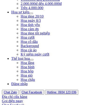
2.000.000đ đến 4.000.000đ
Trên 4.000.000
Hoa sự kiện
Hoa tặng 20/10
Hoa ngày 8/3
Hoa tình yêu
Hoa cảm ơn
Hoa tặng tốt nghiệp
Hoa cưới
Hoa cô dâu
Background
Hoa cài áo
Kỷ niệm ngày cưới
Thể loại hoa
Hoa lẵng
Hoa bình
Hoa hộp
Hoa giỏ
Hoa chậu
Đăng nhập
Chat Zalo
Chat Facebook
Hotline: 0934 123 036
Địa chỉ cửa hàng
Gọi điện ngay