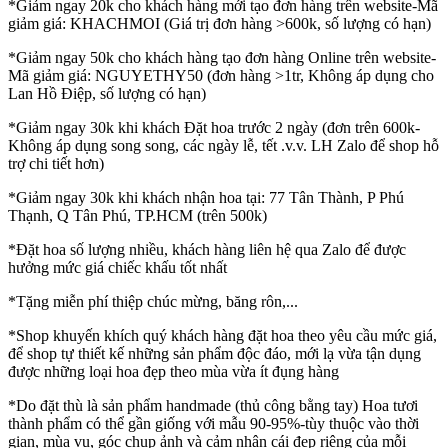
*Giảm ngay 20k cho khách hàng mới tạo đơn hàng trên website-Mã
giảm giá: KHACHMOI (Giá trị đơn hàng >600k, số lượng có hạn)
*Giảm ngay 50k cho khách hàng tạo đơn hàng Online trên website-
Mã giảm giá: NGUYETHY50 (đơn hàng >1tr, Không áp dụng cho
Lan Hồ Điệp, số lượng có hạn)
*Giảm ngay 30k khi khách Đặt hoa trước 2 ngày (đơn trên 600k-
Không áp dụng song song, các ngày lễ, tết .v.v. LH Zalo để shop hỗ
trợ chi tiết hơn)
*Giảm ngay 30k khi khách nhận hoa tại: 77 Tân Thành, P Phú
Thạnh, Q Tân Phú, TP.HCM (trên 500k)
*Đặt hoa số lượng nhiều, khách hàng liên hệ qua Zalo để được
hưởng mức giá chiếc khấu tốt nhất
*Tặng miễn phí thiệp chúc mừng, băng rôn,...
*Shop khuyến khích quý khách hàng đặt hoa theo yêu cầu mức giá,
để shop tự thiết kế những sản phẩm độc đáo, mới lạ vừa tận dụng
được những loại hoa đẹp theo mùa vừa ít đụng hàng
*Do đặt thù là sản phẩm handmade (thủ công bằng tay) Hoa tươi
thành phẩm có thể gần giống với mẫu 90-95%-tùy thuộc vào thời
gian, mùa vụ, góc chụp ảnh và cảm nhận cái đẹp riêng của mỗi