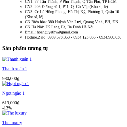
CN1: 77 Tân Thành, P Phú Thạnh, Q Tân Phú, TP.HCM
CN2: 205 Đường số 1, P11, Q. Gò Vấp (Kho sỉ, lẻ)
CN3: Cc Lê Hồng Phong, Hồ Thị Kỷ, Phường 1, Quận 10
(Kho sỉ, lẻ)
CN Biên hòa: 380 Huỳnh Văn Luỹ, Quang Vinh, BH, ĐN
CN Hà Nội: 2K Láng Hạ, Ba Đình Hà Nội.
Email: hoanguyethy@gmail.com
Hotline,Zalo: 0989.578.353 - 0934.123.036 - 0934.960.036
Sản phẩm tương tự
Thanh xuân 1
980,000
₫
Ngọt ngào 1
619,000
₫
-13%
The luxury