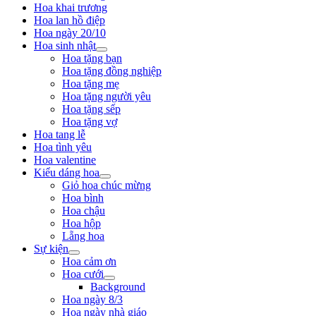
Hoa khai trương
Hoa lan hồ điệp
Hoa ngày 20/10
Hoa sinh nhật
Hoa tặng bạn
Hoa tặng đồng nghiệp
Hoa tặng mẹ
Hoa tặng người yêu
Hoa tặng sếp
Hoa tặng vợ
Hoa tang lễ
Hoa tình yêu
Hoa valentine
Kiểu dáng hoa
Giỏ hoa chúc mừng
Hoa bình
Hoa chậu
Hoa hộp
Lẵng hoa
Sự kiện
Hoa cảm ơn
Hoa cưới
Background
Hoa ngày 8/3
Hoa ngày nhà giáo