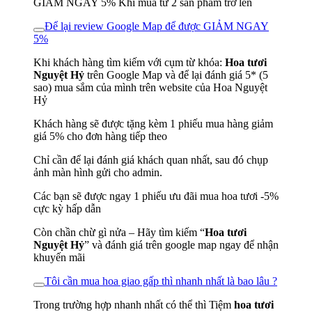
GIẢM NGAY 5% Khi mua từ 2 sản phẩm trở lên
Để lại review Google Map để được GIẢM NGAY
5%
Khi khách hàng tìm kiếm với cụm từ khóa:
Hoa tươi
Nguyệt Hỷ
trên Google Map và để lại đánh giá 5* (5
sao) mua sắm của mình trên website của Hoa Nguyệt
Hỷ
Khách hàng sẽ được tặng kèm 1 phiếu mua hàng giảm
giá 5% cho đơn hàng tiếp theo
Chỉ cần để lại đánh giá khách quan nhất, sau đó chụp
ảnh màn hình gửi cho admin.
Các bạn sẽ được ngay 1 phiếu ưu đãi mua hoa tươi -5%
cực kỳ hấp dẫn
Còn chần chừ gì nửa – Hãy tìm kiếm “
Hoa tươi
Nguyệt Hỷ
” và đánh giá trên google map ngay để nhận
khuyến mãi
Tôi cần mua hoa giao gấp thì nhanh nhất là bao lâu ?
Trong trường hợp nhanh nhất có thể thì Tiệm
hoa tươi