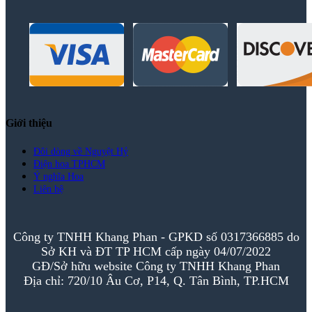
Giới thiệu
Đôi dòng về Nguyệt Hỷ
Điện hoa TPHCM
Ý nghĩa Hoa
Liên hệ
Công ty TNHH Khang Phan - GPKD số 0317366885 do
Sở KH và ĐT TP HCM cấp ngày 04/07/2022
GĐ/Sở hữu website Công ty TNHH Khang Phan
Địa chỉ: 720/10 Âu Cơ, P14, Q. Tân Bình, TP.HCM