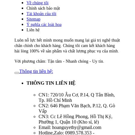
Về chúng tôi
Chính sách bảo mật
Tài khoản của tôi
Sitemap
Ý nghĩa các loài hoa
Liên hệ
Luôn nỗ lực hết mình mong muốn mang lại giá trị nghệ thuật
chân chính cho khách hàng. Chúng tôi cam kết khách hàng
hài lòng 100% về sản phẩm và chất lượng phục vụ của mình.
Với phương châm: Tận tâm - Nhanh chóng - Uy tín.
Thông tin liên hệ:
THÔNG TIN LIÊN HỆ
CN1: 720/10 Âu Cơ, P.14, Q Tân Bình,
Tp. Hồ Chí Minh
CN2: 646 Phạm Văn Bạch, P.12, Q. Gò
Vấp
CN3: Cc Lê Hồng Phong, Hồ Thị Kỷ,
Phường 1, Quận 10 (Kho sỉ, lẻ)
Email: hoanguyethy@gmail.com
Hotline,Zalo: 0989.578.353 -