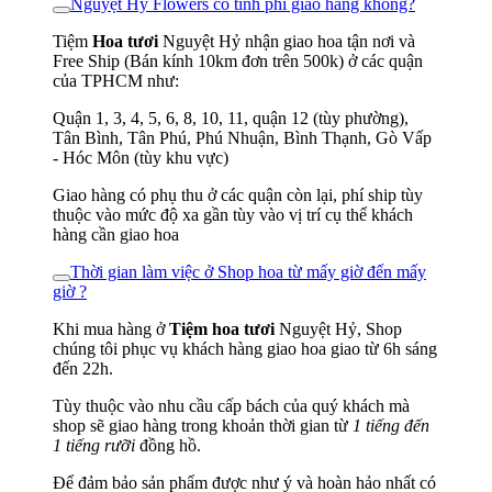
Nguyệt Hỷ Flowers có tính phí giao hàng không?
Tiệm
Hoa tươi
Nguyệt Hỷ nhận giao hoa tận nơi và
Free Ship (Bán kính 10km đơn trên 500k) ở các quận
của TPHCM như:
Quận 1, 3, 4, 5, 6, 8, 10, 11, quận 12 (tùy phường),
Tân Bình, Tân Phú, Phú Nhuận, Bình Thạnh, Gò Vấp
- Hóc Môn (tùy khu vực)
Giao hàng có phụ thu ở các quận còn lại, phí ship tùy
thuộc vào mức độ xa gần tùy vào vị trí cụ thể khách
hàng cần giao hoa
Thời gian làm việc ở Shop hoa từ mấy giờ đến mấy
giờ ?
Khi mua hàng ở
Tiệm hoa tươi
Nguyệt Hỷ, Shop
chúng tôi phục vụ khách hàng giao hoa giao từ 6h sáng
đến 22h.
Tùy thuộc vào nhu cầu cấp bách của quý khách mà
shop sẽ giao hàng trong khoản thời gian từ
1 tiếng đến
1 tiếng rưỡi
đồng hồ.
Để đảm bảo sản phẩm được như ý và hoàn hảo nhất có