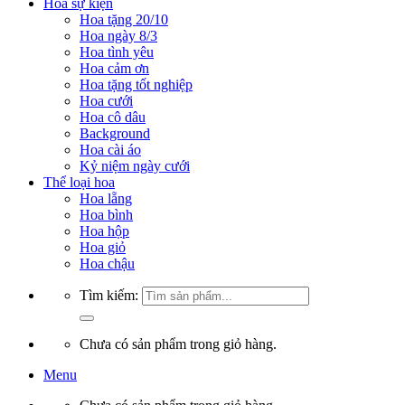
Hoa sự kiện
Hoa tặng 20/10
Hoa ngày 8/3
Hoa tình yêu
Hoa cảm ơn
Hoa tặng tốt nghiệp
Hoa cưới
Hoa cô dâu
Background
Hoa cài áo
Kỷ niệm ngày cưới
Thể loại hoa
Hoa lẵng
Hoa bình
Hoa hộp
Hoa giỏ
Hoa chậu
Tìm kiếm:
Chưa có sản phẩm trong giỏ hàng.
Menu