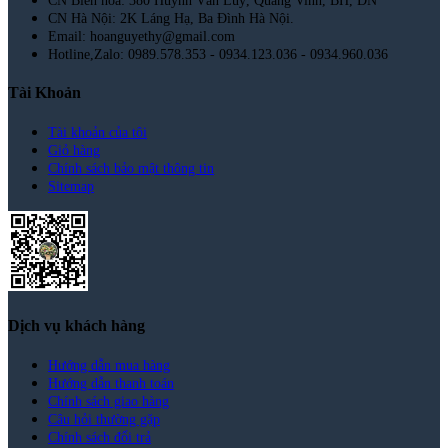
CN Biên hòa: 380 Huỳnh Văn Luỹ, Quang Vinh, BH, ĐN
CN Hà Nội: 2K Láng Hạ, Ba Đình Hà Nội.
Email: hoanguyethy@gmail.com
Hotline,Zalo: 0989.578.353 - 0934.123.036 - 0934.960.036
Tài Khoản
Tài khoản của tôi
Giỏ hàng
Chính sách bảo mật thông tin
Sitemap
Dịch vụ khách hàng
Hướng dẫn mua hàng
Hướng dẫn thanh toán
Chính sách giao hàng
Câu hỏi thường gặp
Chính sách đổi trả