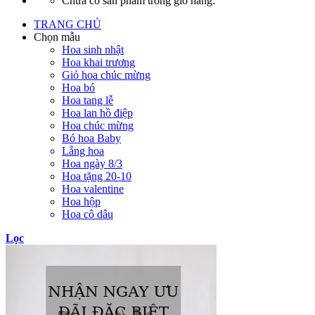
Chưa có sản phẩm trong giỏ hàng.
TRANG CHỦ
Chọn mẫu
Hoa sinh nhật
Hoa khai trương
Giỏ hoa chúc mừng
Hoa bó
Hoa tang lễ
Hoa lan hồ điệp
Hoa chúc mừng
Bó hoa Baby
Lẵng hoa
Hoa ngày 8/3
Hoa tặng 20-10
Hoa valentine
Hoa hộp
Hoa cô dâu
Lọc