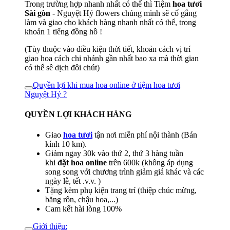
Trong trường hợp nhanh nhất có thể thì Tiệm
hoa tươi
Sài gòn
- Nguyệt Hỷ flowers chúng mình sẽ cố gắng
làm và giao cho khách hàng nhanh nhất có thể, trong
khoản 1 tiếng đồng hồ !
(Tùy thuộc vào điều kiện thời tiết, khoản cách vị trí
giao hoa cách chi nhánh gần nhất bao xa mà thời gian
có thể sê dịch đôi chút)
Quyền lợi khi mua hoa online ở tiệm hoa tươi
Nguyệt Hỷ ?
QUYỀN LỢI KHÁCH HÀNG
Giao
hoa tươi
tận nơi miễn phí nội thành (Bán
kính 10 km).
Giảm ngay 30k vào thứ 2, thứ 3 hàng tuần
khi
đặt hoa online
trên 600k (không áp dụng
song song với chương trình giảm giá khác và các
ngày lễ, tết .v.v. )
Tặng kèm phụ kiện trang trí (thiệp chúc mừng,
băng rôn, chậu hoa,...)
Cam kết hài lòng 100%
Giới thiệu: