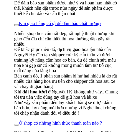
Để đảm bảo sản phẩm được như ý và hoàn hảo nhất có
thể, khách nên đặt trước nửa ngày để sản phẩm được
thiết kế chu đáo và cẩn thận nhất
Khi giao hàng có gì để đảm bảo chất lượng?
Nhiều shop hoa cắm rất đẹp, rất nghệ thuật nhưng khi
giao đến địa chỉ cần thiết thì hoa thường dập gãy rất
nhiều
Để khắc phục điều đó, dịch vụ giao hoa tận nhà của
Nguyệt Hỷ đào tạo shipper cực kỳ cẩn thận và được
training kỹ năng cắm hoa cơ bản, đủ để chỉnh sửa mẫu
hoa khi gặp sự cố không mong muốn làm hư bố cục,
mất dáng của lẵng hoa
Bên cạnh đó, 1 phần sản phẩm bị hư hại nhiều là do rất
nhiều cửa hàng hoa ưu tiên cho shipper cột hoa sau xe
và chạy đi giao hàng
Khi
đặt hoa tươi
ở Nguyệt Hỷ không như vậy.. Chúng
tôi ưu tiên việc dùng tay để giữ hoa và lái xe
Như vậy sản phẩm đến tay khách hàng sẽ được đảm
bảo hơn, tay cũng mỏi hơn nhưng vì Nghệ thuật chúng
tôi chấp nhận đánh đổi vì điều đó !
Ở shop có những hình thức thanh toán nào ?