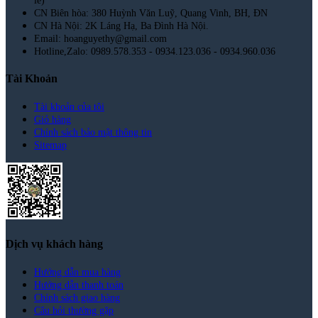
lẻ)
CN Biên hòa: 380 Huỳnh Văn Luỹ, Quang Vinh, BH, ĐN
CN Hà Nội: 2K Láng Hạ, Ba Đình Hà Nội.
Email: hoanguyethy@gmail.com
Hotline,Zalo: 0989.578.353 - 0934.123.036 - 0934.960.036
Tài Khoản
Tài khoản của tôi
Giỏ hàng
Chính sách bảo mật thông tin
Sitemap
Dịch vụ khách hàng
Hướng dẫn mua hàng
Hướng dẫn thanh toán
Chính sách giao hàng
Câu hỏi thường gặp