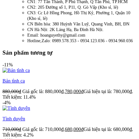
CN1: 77 Tân Thành, P Phú Thạnh, Q Tân Phú, TP.HCM
CN2: 205 Đường số 1, P11, Q. Gò Vấp (Kho sỉ, lẻ)
CN3: Cc Lê Hồng Phong, Hồ Thị Kỷ, Phường 1, Quận 10
(Kho sỉ, lẻ)
CN Biên hòa: 380 Huỳnh Văn Luỹ, Quang Vinh, BH, ĐN
CN Hà Nội: 2K Láng Hạ, Ba Đình Hà Nội.
Email: hoanguyethy@gmail.com
Hotline,Zalo: 0989.578.353 - 0934.123.036 - 0934.960.036
Sản phẩm tương tự
-11%
Bản tình ca
880,000
₫
Giá gốc là: 880,000₫.
780,000
₫
Giá hiện tại là: 780,000₫.
Tiết kiệm: 11.4%
-4%
Tình duyên
710,000
₫
Giá gốc là: 710,000₫.
680,000
₫
Giá hiện tại là: 680,000₫.
Tiết kiệm: 4.2%