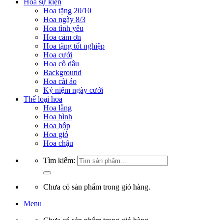
Hoa sự kiện
Hoa tặng 20/10
Hoa ngày 8/3
Hoa tình yêu
Hoa cảm ơn
Hoa tặng tốt nghiệp
Hoa cưới
Hoa cô dâu
Background
Hoa cài áo
Kỷ niệm ngày cưới
Thể loại hoa
Hoa lẵng
Hoa bình
Hoa hộp
Hoa giỏ
Hoa chậu
Tìm kiếm:
Chưa có sản phẩm trong giỏ hàng.
Menu