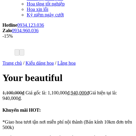
Hoa tặng tốt nghiệp
Hoa xin lỗi
Kỷ niệm ngày cưới
Hotline
0934.123.036
Zalo
0934.960.036
-15%
Trang chủ
/
Kiểu dáng hoa
/
Lẵng hoa
Your beautiful
1,100,000
₫
Giá gốc là: 1,100,000₫.
940,000
₫
Giá hiện tại là:
940,000₫.
Khuyến mãi HOT:
*Giao hoa tươi tận nơi miễn phí nội thành (Bán kính 10km đơn trên
500k)