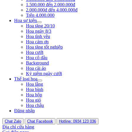
1.500.000 đến 2.000.000đ
2.000.000đ đến 4.000.000đ
Trên 4.000.000
Hoa sự kiện
Hoa tặng 20/10
Hoa ngày 8/3
Hoa tình yêu
Hoa cảm ơn
Hoa tặng tốt nghiệp
Hoa cưới
Hoa cô dâu
Background
Hoa cài áo
Kỷ niệm ngày cưới
Thể loại hoa
Hoa lẵng
Hoa bình
Hoa hộp
Hoa giỏ
Hoa chậu
Đăng nhập
Chat Zalo
Chat Facebook
Hotline: 0934 123 036
Địa chỉ cửa hàng