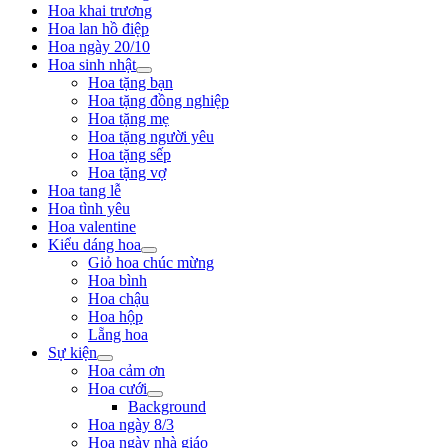
Hoa khai trương
Hoa lan hồ điệp
Hoa ngày 20/10
Hoa sinh nhật
Hoa tặng bạn
Hoa tặng đồng nghiệp
Hoa tặng mẹ
Hoa tặng người yêu
Hoa tặng sếp
Hoa tặng vợ
Hoa tang lễ
Hoa tình yêu
Hoa valentine
Kiểu dáng hoa
Giỏ hoa chúc mừng
Hoa bình
Hoa chậu
Hoa hộp
Lẵng hoa
Sự kiện
Hoa cảm ơn
Hoa cưới
Background
Hoa ngày 8/3
Hoa ngày nhà giáo