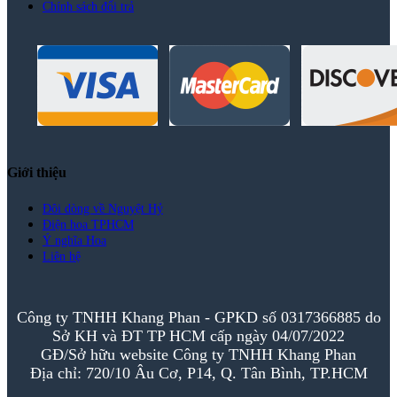
Chính sách đổi trả
Giới thiệu
Đôi dòng về Nguyệt Hỷ
Điện hoa TPHCM
Ý nghĩa Hoa
Liên hệ
Công ty TNHH Khang Phan - GPKD số 0317366885 do
Sở KH và ĐT TP HCM cấp ngày 04/07/2022
GĐ/Sở hữu website Công ty TNHH Khang Phan
Địa chỉ: 720/10 Âu Cơ, P14, Q. Tân Bình, TP.HCM