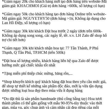
*Giảm ngay 20k cho khách hàng mới tạo đơn hàng trên website-Mã
giảm giá: KHACHMOI (Giá trị đơn hàng >600k, số lượng có hạn)
*Giảm ngay 50k cho khách hàng tạo đơn hàng Online trên website-
Mã giảm giá: NGUYETHY50 (đơn hàng >1tr, Không áp dụng cho
Lan Hồ Điệp, số lượng có hạn)
*Giảm ngay 30k khi khách Đặt hoa trước 2 ngày (đơn trên 600k-
Không áp dụng song song, các ngày lễ, tết .v.v. LH Zalo để shop hỗ
trợ chi tiết hơn)
*Giảm ngay 30k khi khách nhận hoa tại: 77 Tân Thành, P Phú
Thạnh, Q Tân Phú, TP.HCM (trên 500k)
*Đặt hoa số lượng nhiều, khách hàng liên hệ qua Zalo để được
hưởng mức giá chiếc khấu tốt nhất
*Tặng miễn phí thiệp chúc mừng, băng rôn,...
*Shop khuyến khích quý khách hàng đặt hoa theo yêu cầu mức giá,
để shop tự thiết kế những sản phẩm độc đáo, mới lạ vừa tận dụng
được những loại hoa đẹp theo mùa vừa ít đụng hàng
*Do đặt thù là sản phẩm handmade (thủ công bằng tay) Hoa tươi
thành phẩm có thể gần giống với mẫu 90-95%-tùy thuộc vào thời
gian, mùa vụ, góc chụp ảnh và cảm nhận cái đẹp riêng của mỗi