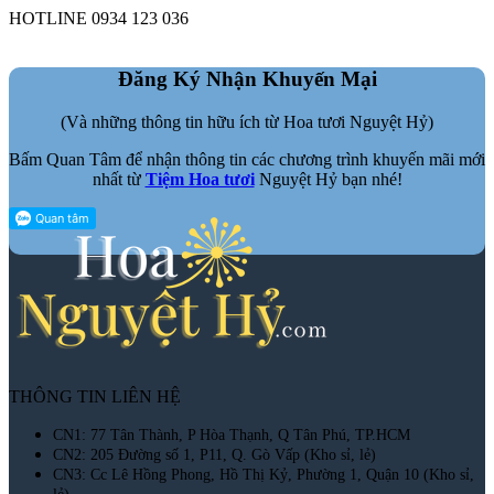
HOTLINE 0934 123 036
Đăng Ký Nhận Khuyến Mại
(Và những thông tin hữu ích từ Hoa tươi Nguyệt Hỷ)
Bấm Quan Tâm để nhận thông tin các chương trình khuyến mãi mới
nhất từ
Tiệm Hoa tươi
Nguyệt Hỷ bạn nhé!
THÔNG TIN LIÊN HỆ
CN1: 77 Tân Thành, P Hòa Thạnh, Q Tân Phú, TP.HCM
CN2: 205 Đường số 1, P11, Q. Gò Vấp (Kho sỉ, lẻ)
CN3: Cc Lê Hồng Phong, Hồ Thị Kỷ, Phường 1, Quận 10 (Kho sỉ,