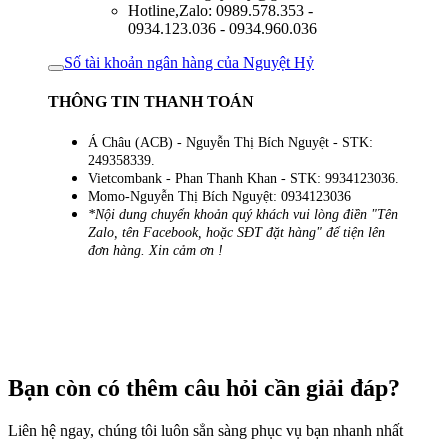
Hotline,Zalo: 0989.578.353 -
0934.123.036 - 0934.960.036
Số tài khoản ngân hàng của Nguyệt Hỷ
THÔNG TIN THANH TOÁN
Á Châu (ACB) - Nguyễn Thị Bích Nguyệt - STK:
249358339.
Vietcombank - Phan Thanh Khan - STK: 9934123036.
Momo-Nguyễn Thị Bích Nguyệt: 0934123036
*Nội dung chuyển khoản quý khách vui lòng điền "Tên
Zalo, tên Facebook, hoặc SĐT đặt hàng" để tiện lên
đơn hàng. Xin cảm ơn !
Bạn còn có thêm câu hỏi cần giải đáp?
Liên hệ ngay, chúng tôi luôn sẳn sàng phục vụ bạn nhanh nhất