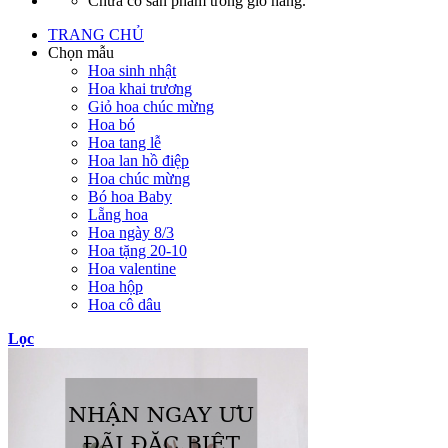
Chưa có sản phẩm trong giỏ hàng.
TRANG CHỦ
Chọn mẫu
Hoa sinh nhật
Hoa khai trương
Giỏ hoa chúc mừng
Hoa bó
Hoa tang lễ
Hoa lan hồ điệp
Hoa chúc mừng
Bó hoa Baby
Lẵng hoa
Hoa ngày 8/3
Hoa tặng 20-10
Hoa valentine
Hoa hộp
Hoa cô dâu
Lọc