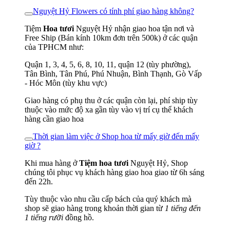
Nguyệt Hỷ Flowers có tính phí giao hàng không?
Tiệm
Hoa tươi
Nguyệt Hỷ nhận giao hoa tận nơi và
Free Ship (Bán kính 10km đơn trên 500k) ở các quận
của TPHCM như:
Quận 1, 3, 4, 5, 6, 8, 10, 11, quận 12 (tùy phường),
Tân Bình, Tân Phú, Phú Nhuận, Bình Thạnh, Gò Vấp
- Hóc Môn (tùy khu vực)
Giao hàng có phụ thu ở các quận còn lại, phí ship tùy
thuộc vào mức độ xa gần tùy vào vị trí cụ thể khách
hàng cần giao hoa
Thời gian làm việc ở Shop hoa từ mấy giờ đến mấy
giờ ?
Khi mua hàng ở
Tiệm hoa tươi
Nguyệt Hỷ, Shop
chúng tôi phục vụ khách hàng giao hoa giao từ 6h sáng
đến 22h.
Tùy thuộc vào nhu cầu cấp bách của quý khách mà
shop sẽ giao hàng trong khoản thời gian từ
1 tiếng đến
1 tiếng rưỡi
đồng hồ.