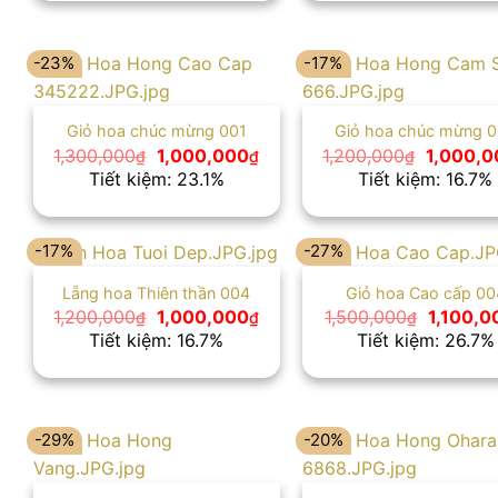
1,000,000₫.
-23%
-17%
Giỏ hoa chúc mừng 001
Giỏ hoa chúc mừng 
Giá
Giá
Giá
1,300,000
1,000,000
1,200,000
1,000,0
₫
₫
₫
gốc
hiện
gốc
Tiết kiệm: 23.1%
Tiết kiệm: 16.7%
là:
tại
là:
1,300,000₫.
là:
1,200,00
1,000,000₫.
-17%
-27%
Lẵng hoa Thiên thần 004
Giỏ hoa Cao cấp 00
Giá
Giá
Giá
1,200,000
1,000,000
1,500,000
1,100,0
₫
₫
₫
gốc
hiện
gốc
Tiết kiệm: 16.7%
Tiết kiệm: 26.7%
là:
tại
là:
1,200,000₫.
là:
1,500,0
1,000,000₫.
-29%
-20%