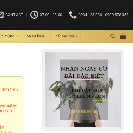
CONTACT
07:00 - 23:00
0934 123 036 - 0989 578 353
húc mừng
Hoa sự kiện
Thể loại hoa
m đơn trên
website-
ợng có
ên
ông áp