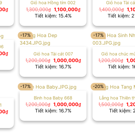
9
Giỏ hoa Hồng tím 002
Giỏ hoa Tài c
Giá
Giá
Giá
Giá
00
1,300,000
1,100,000
1,400,000
1,1
₫
₫
₫
₫
hiện
gốc
hiện
gố
Tiết kiệm: 15.4%
Tiết kiệm: 
tại
là:
tại
là:
0₫.
là:
1,300,000₫.
là:
1,4
1,200,000₫.
1,100,000₫.
-17%
-17%
06
Giá
00
₫
Giỏ hoa Tài cát 007
Giỏ hoa chúc m
hiện
Giá
Giá
Giá
1,200,000
1,000,000
1,200,000
1,0
₫
₫
₫
tại
gốc
hiện
gốc
Tiết kiệm: 16.7%
Tiết kiệm: 
0₫.
là:
là:
tại
là:
1,000,000₫.
1,200,000₫.
là:
1,2
1,000,000₫.
-17%
-20%
Bình hoa Baby 668
Lẵng hoa Thiên t
Giá
Giá
Giá
1,200,000
1,000,000
1,500,000
1,2
₫
₫
₫
1
gốc
hiện
gốc
Tiết kiệm: 16.7%
Tiết kiệm:
Giá
00
₫
là:
tại
là:
hiện
1,200,000₫.
là:
1,5
tại
1,000,000₫.
0₫.
là:
1,000,000₫.