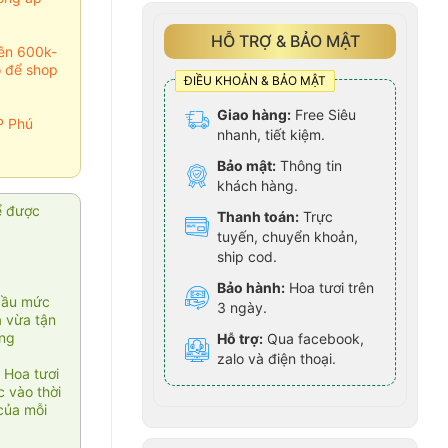
HỖ TRỢ & BẢO MẬT
rên 600k-
o để shop
ĐIỀU KHOẢN & BẢO MẬT
Giao hàng:
Free Siêu
P Phú
nhanh, tiết kiệm.
Bảo mật:
Thông tin
khách hàng.
ể được
Thanh toán:
Trực
tuyến, chuyển khoản,
ship cod.
Bảo hành:
Hoa tươi trên
cầu mức
3 ngày.
ạ vừa tận
àng
Hỗ trợ:
Qua facebook,
zalo và điện thoại.
 Hoa tươi
 vào thời
của mỗi