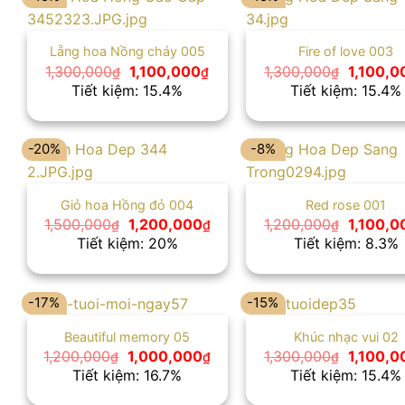
Lẵng hoa Nồng cháy 005
Fire of love 003
Giá
Giá
Giá
1,300,000
1,100,000
1,300,000
1,100,0
₫
₫
₫
gốc
hiện
gốc
Tiết kiệm: 15.4%
Tiết kiệm: 15.4%
là:
tại
là:
1,300,000₫.
là:
1,300,0
1,100,000₫.
-20%
-8%
Giỏ hoa Hồng đỏ 004
Red rose 001
Giá
Giá
Giá
1,500,000
1,200,000
1,200,000
1,100,0
₫
₫
₫
gốc
hiện
gốc
Tiết kiệm: 20%
Tiết kiệm: 8.3%
là:
tại
là:
1,500,000₫.
là:
1,200,0
1,200,000₫.
-17%
-15%
Beautiful memory 05
Khúc nhạc vui 02
Giá
Giá
Giá
1,200,000
1,000,000
1,300,000
1,100,0
₫
₫
₫
gốc
hiện
gốc
Tiết kiệm: 16.7%
Tiết kiệm: 15.4%
là:
tại
là:
1,200,000₫.
là:
1,300,0