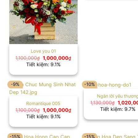
Love you 01
Giá
Giá
1,100,000
1,000,000
₫
₫
gốc
hiện
Tiết kiệm: 9.1%
là:
tại
1,100,000₫.
là:
1,000,000₫.
-9%
-10%
Ngàn lời yêu thươn
Giá
1,130,000
1,020,0
₫
Romantique 005
gốc
Tiết kiệm: 9.7%
Giá
Giá
1,100,000
1,000,000
₫
₫
là:
gốc
hiện
Tiết kiệm: 9.1%
1,130,00
là:
tại
1,100,000₫.
là:
1,000,000₫.
-15%
-15%