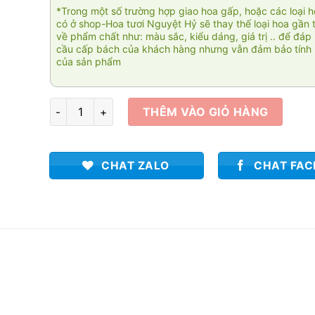
*Trong một số trường hợp giao hoa gấp, hoặc các loại 
có ở shop-Hoa tươi Nguyệt Hỷ sẽ thay thế loại hoa gần 
về phẩm chất như: màu sắc, kiểu dáng, giá trị .. để đáp
cầu cấp bách của khách hàng nhưng vẫn đảm bảo tính 
của sản phẩm
Tím mộng mơ 01 số lượng
THÊM VÀO GIỎ HÀNG
CHAT ZALO
CHAT FA