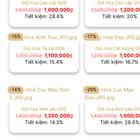
Giỏ hoa Cao cấp 008
Giỏ hoa Cao cấp 00
Giá
Giá
Giá
1,400,000
1,000,000
1,500,000
1,200,0
₫
₫
₫
gốc
hiện
gốc
Tiết kiệm: 28.6%
Tiết kiệm: 20%
là:
tại
là:
1,400,000₫.
là:
1,500,00
1,000,000₫.
-15%
-17%
Giỏ hoa Tài cát 008
Giỏ hoa Cát tường 0
Giá
Giá
Giá
1,300,000
1,100,000
1,200,000
1,000,0
₫
₫
₫
gốc
hiện
gốc
Tiết kiệm: 15.4%
Tiết kiệm: 16.7%
là:
tại
là:
1,300,000₫.
là:
1,200,00
1,100,000₫.
-14%
-29%
Giỏ hoa Xinh yêu 002
Giỏ hoa Xinh yêu 00
Giá
Giá
Giá
1,400,000
1,200,000
1,400,000
1,000,0
₫
₫
₫
gốc
hiện
gốc
Tiết kiệm: 14.3%
Tiết kiệm: 28.6%
là:
tại
là:
1,400,000₫.
là:
1,400,00
1,200,000₫.