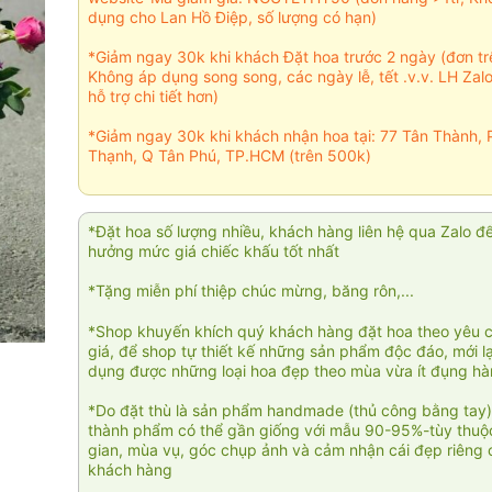
dụng cho Lan Hồ Điệp, số lượng có hạn)
*Giảm ngay 30k khi khách Đặt hoa trước 2 ngày (đơn t
Không áp dụng song song, các ngày lễ, tết .v.v. LH Zal
hỗ trợ chi tiết hơn)
*Giảm ngay 30k khi khách nhận hoa tại: 77 Tân Thành, 
Thạnh, Q Tân Phú, TP.HCM (trên 500k)
*Đặt hoa số lượng nhiều, khách hàng liên hệ qua Zalo đ
hưởng mức giá chiếc khấu tốt nhất
*Tặng miễn phí thiệp chúc mừng, băng rôn,...
*Shop khuyến khích quý khách hàng đặt hoa theo yêu 
giá, để shop tự thiết kế những sản phẩm độc đáo, mới l
dụng được những loại hoa đẹp theo mùa vừa ít đụng h
*Do đặt thù là sản phẩm handmade (thủ công bằng tay)
thành phẩm có thể gần giống với mẫu 90-95%-tùy thuộc
gian, mùa vụ, góc chụp ảnh và cảm nhận cái đẹp riêng 
khách hàng