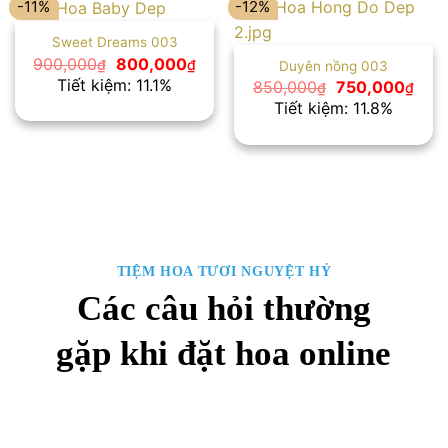
-11%
-12%
Sweet Dreams 003
Giá
Giá
900,000
800,000
₫
₫
Duyên nồng 003
gốc
hiện
Tiết kiệm: 11.1%
Giá
Giá
850,000
750,000
₫
₫
là:
tại
gốc
hiện
Tiết kiệm: 11.8%
900,000₫.
là:
là:
tại
800,000₫.
850,000₫.
là:
750,
TIỆM HOA TƯƠI NGUYỆT HỶ
Các câu hỏi thường
gặp khi đặt hoa online