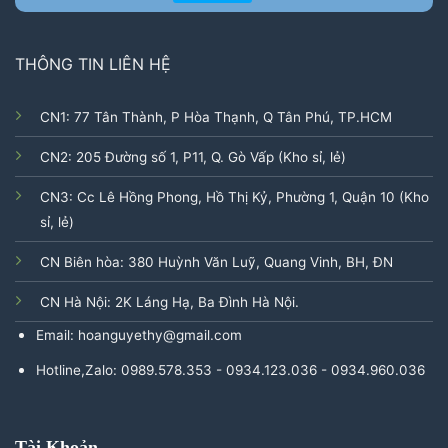
THÔNG TIN LIÊN HỆ
CN1: 77 Tân Thành, P Hòa Thạnh, Q Tân Phú, TP.HCM
CN2: 205 Đường số 1, P11, Q. Gò Vấp (Kho sỉ, lẻ)
CN3: Cc Lê Hồng Phong, Hồ Thị Kỷ, Phường 1, Quận 10 (Kho
sỉ, lẻ)
CN Biên hòa: 380 Huỳnh Văn Luỹ, Quang Vinh, BH, ĐN
CN Hà Nội: 2K Láng Hạ, Ba Đình Hà Nội.
Email: hoanguyethy@gmail.com
Hotline,Zalo: 0989.578.353 - 0934.123.036 - 0934.960.036
Tài Khoản