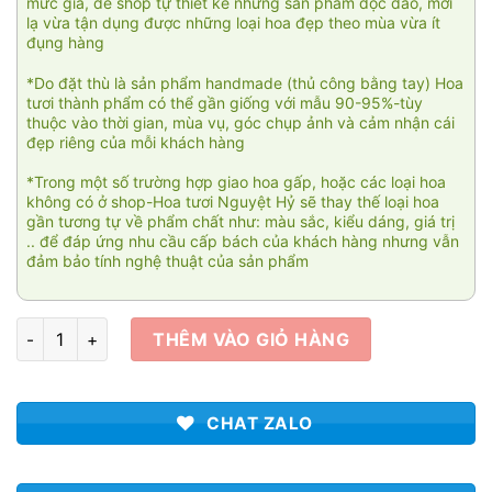
mức giá, để shop tự thiết kế những sản phẩm độc đáo, mới
lạ vừa tận dụng được những loại hoa đẹp theo mùa vừa ít
đụng hàng
*Do đặt thù là sản phẩm handmade (thủ công bằng tay) Hoa
tươi thành phẩm có thể gần giống với mẫu 90-95%-tùy
thuộc vào thời gian, mùa vụ, góc chụp ảnh và cảm nhận cái
đẹp riêng của mỗi khách hàng
*Trong một số trường hợp giao hoa gấp, hoặc các loại hoa
không có ở shop-Hoa tươi Nguyệt Hỷ sẽ thay thế loại hoa
gần tương tự về phẩm chất như: màu sắc, kiểu dáng, giá trị
.. để đáp ứng nhu cầu cấp bách của khách hàng nhưng vẫn
đảm bảo tính nghệ thuật của sản phẩm
Thu hà nội số lượng
THÊM VÀO GIỎ HÀNG
CHAT ZALO