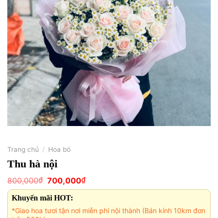
Trang chủ
/
Hoa bó
Thu hà nội
Giá
Giá
₫
₫
800,000
700,000
gốc
hiện
là:
tại
Khuyến mãi HOT:
800,000₫.
là:
700,000₫.
*Giao hoa tươi tận nơi miễn phí nội thành (Bán kính 10km đơn