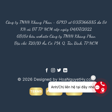
Công ty TNHH Khang Phan - GPKD số 0317366885 do Sở
KH và ĐT TP HCM cấp ngày 04/07/2022
GĐ/Sở hữu website Công ty TNHH Khang Phan
Địa chỉ: 720/10 Âu Cơ, P14, Q. Tân Bình, TP.HCM
© 2026 Designed by HoaNguyetHy.com
Anh/Chị liên hệ tại đây nhé
TERMS
PRIVACY
COOKIES