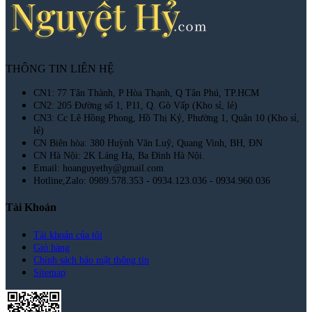
THÔNG TIN LIÊN HỆ
CN1: 77 Tân Thành, P Hòa Thạnh, Q Tân Phú, TP.HCM
CN2: 205 Đường số 1, P11, Q. Gò Vấp (Kho sỉ, lẻ)
CN3: Cc Lê Hồng Phong, Hồ Thị Kỷ, Phường 1, Quận 10 (Kho sỉ,
lẻ)
CN Biên hòa: 380 Huỳnh Văn Luỹ, Quang Vinh, BH, ĐN
CN Hà Nội: 2K Láng Hạ, Ba Đình Hà Nội.
Email: hoanguyethy@gmail.com
Hotline,Zalo: 0989.578.353 - 0934.123.036 - 0934.960.036
Tài Khoản
Tài khoản của tôi
Giỏ hàng
Chính sách bảo mật thông tin
Sitemap