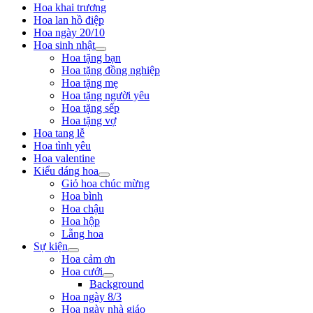
Hoa khai trương
Hoa lan hồ điệp
Hoa ngày 20/10
Hoa sinh nhật
Hoa tặng bạn
Hoa tặng đồng nghiệp
Hoa tặng mẹ
Hoa tặng người yêu
Hoa tặng sếp
Hoa tặng vợ
Hoa tang lễ
Hoa tình yêu
Hoa valentine
Kiểu dáng hoa
Giỏ hoa chúc mừng
Hoa bình
Hoa chậu
Hoa hộp
Lẵng hoa
Sự kiện
Hoa cảm ơn
Hoa cưới
Background
Hoa ngày 8/3
Hoa ngày nhà giáo