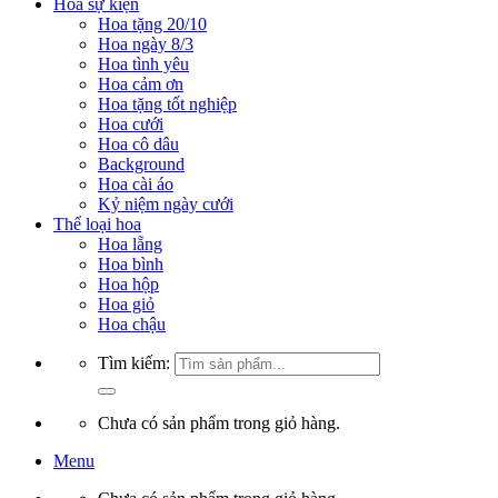
Hoa sự kiện
Hoa tặng 20/10
Hoa ngày 8/3
Hoa tình yêu
Hoa cảm ơn
Hoa tặng tốt nghiệp
Hoa cưới
Hoa cô dâu
Background
Hoa cài áo
Kỷ niệm ngày cưới
Thể loại hoa
Hoa lẵng
Hoa bình
Hoa hộp
Hoa giỏ
Hoa chậu
Tìm kiếm:
Chưa có sản phẩm trong giỏ hàng.
Menu