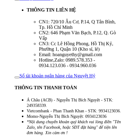
THÔNG TIN LIÊN HỆ
CN1: 720/10 Âu Cơ, P.14, Q Tân Bình,
Tp. Hồ Chí Minh
CN2: 646 Phạm Văn Bạch, P.12, Q. Gò
Vấp
CN3: Cc Lê Hồng Phong, Hồ Thị Kỷ,
Phường 1, Quận 10 (Kho sỉ, lẻ)
Email: hoanguyethy@gmail.com
Hotline,Zalo: 0989.578.353 -
0934.123.036 - 0934.960.036
Số tài khoản ngân hàng của Nguyệt Hỷ
THÔNG TIN THANH TOÁN
Á Châu (ACB) - Nguyễn Thị Bích Nguyệt - STK:
249358339.
Vietcombank - Phan Thanh Khan - STK: 9934123036.
Momo-Nguyễn Thị Bích Nguyệt: 0934123036
*Nội dung chuyển khoản quý khách vui lòng điền "Tên
Zalo, tên Facebook, hoặc SĐT đặt hàng" để tiện lên
đơn hàng. Xin cảm ơn !