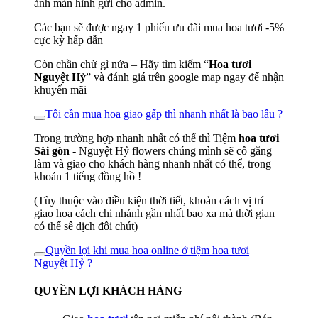
ảnh màn hình gửi cho admin.
Các bạn sẽ được ngay 1 phiếu ưu đãi mua hoa tươi -5%
cực kỳ hấp dẫn
Còn chần chừ gì nửa – Hãy tìm kiếm “
Hoa tươi
Nguyệt Hỷ
” và đánh giá trên google map ngay để nhận
khuyến mãi
Tôi cần mua hoa giao gấp thì nhanh nhất là bao lâu ?
Trong trường hợp nhanh nhất có thể thì Tiệm
hoa tươi
Sài gòn
- Nguyệt Hỷ flowers chúng mình sẽ cố gắng
làm và giao cho khách hàng nhanh nhất có thể, trong
khoản 1 tiếng đồng hồ !
(Tùy thuộc vào điều kiện thời tiết, khoản cách vị trí
giao hoa cách chi nhánh gần nhất bao xa mà thời gian
có thể sê dịch đôi chút)
Quyền lợi khi mua hoa online ở tiệm hoa tươi
Nguyệt Hỷ ?
QUYỀN LỢI KHÁCH HÀNG