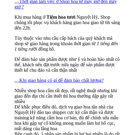
Thời gian làm việc ở Shop hoa từ mấy giờ đến mấy
giờ ?
Khi mua hàng ở
Tiệm hoa tươi
Nguyệt Hỷ, Shop
chúng tôi phục vụ khách hàng giao hoa giao từ 6h sáng
đến 22h.
Tùy thuộc vào nhu cầu cấp bách của quý khách mà
shop sẽ giao hàng trong khoản thời gian từ
1 tiếng đến
1 tiếng rưỡi
đồng hồ.
Để đảm bảo sản phẩm được như ý và hoàn hảo nhất có
thể, khách nên đặt trước nửa ngày để sản phẩm được
thiết kế chu đáo và cẩn thận nhất
Khi giao hàng có gì để đảm bảo chất lượng?
Nhiều shop hoa cắm rất đẹp, rất nghệ thuật nhưng khi
giao đến địa chỉ cần thiết thì hoa thường dập gãy rất
nhiều
Để khắc phục điều đó, dịch vụ giao hoa tận nhà của
Nguyệt Hỷ đào tạo shipper cực kỳ cẩn thận và được
training kỹ năng cắm hoa cơ bản, đủ để chỉnh sửa mẫu
hoa khi gặp sự cố không mong muốn làm hư bố cục,
mất dáng của lẵng hoa
Bên cạnh đó, 1 phần sản phẩm bị hư hại nhiều là do rất