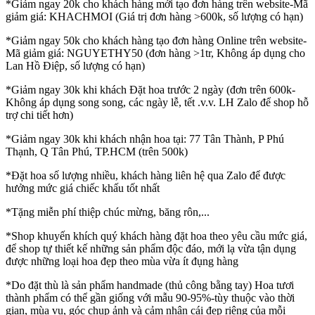
*Giảm ngay 20k cho khách hàng mới tạo đơn hàng trên website-Mã
giảm giá: KHACHMOI (Giá trị đơn hàng >600k, số lượng có hạn)
*Giảm ngay 50k cho khách hàng tạo đơn hàng Online trên website-
Mã giảm giá: NGUYETHY50 (đơn hàng >1tr, Không áp dụng cho
Lan Hồ Điệp, số lượng có hạn)
*Giảm ngay 30k khi khách Đặt hoa trước 2 ngày (đơn trên 600k-
Không áp dụng song song, các ngày lễ, tết .v.v. LH Zalo để shop hỗ
trợ chi tiết hơn)
*Giảm ngay 30k khi khách nhận hoa tại: 77 Tân Thành, P Phú
Thạnh, Q Tân Phú, TP.HCM (trên 500k)
*Đặt hoa số lượng nhiều, khách hàng liên hệ qua Zalo để được
hưởng mức giá chiếc khấu tốt nhất
*Tặng miễn phí thiệp chúc mừng, băng rôn,...
*Shop khuyến khích quý khách hàng đặt hoa theo yêu cầu mức giá,
để shop tự thiết kế những sản phẩm độc đáo, mới lạ vừa tận dụng
được những loại hoa đẹp theo mùa vừa ít đụng hàng
*Do đặt thù là sản phẩm handmade (thủ công bằng tay) Hoa tươi
thành phẩm có thể gần giống với mẫu 90-95%-tùy thuộc vào thời
gian, mùa vụ, góc chụp ảnh và cảm nhận cái đẹp riêng của mỗi