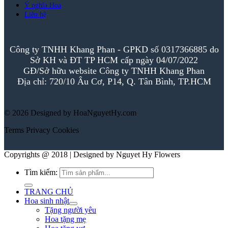
Ý nghĩa Hoa
Liên hệ
Công ty TNHH Khang Phan - GPKD số 0317366885 do
Sở KH và ĐT TP HCM cấp ngày 04/07/2022
GĐ/Sở hữu website Công ty TNHH Khang Phan
Địa chỉ: 720/10 Âu Cơ, P14, Q. Tân Bình, TP.HCM
© 2026 Designed by HoaNguyetHy.com
Terms
Privacy
Cookies
Copyrights @ 2018 | Designed by Nguyet Hy Flowers
Tìm kiếm:
TRANG CHỦ
Hoa sinh nhật
Tặng người yêu
Hoa tặng mẹ