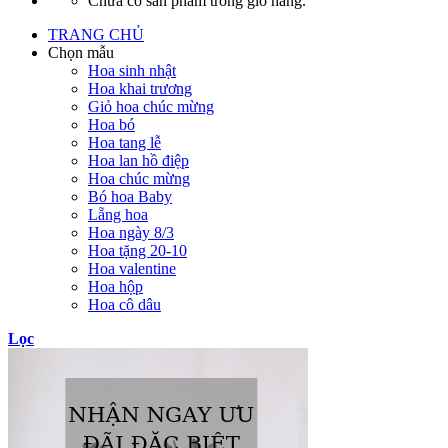
Chưa có sản phẩm trong giỏ hàng.
TRANG CHỦ
Chọn mẫu
Hoa sinh nhật
Hoa khai trương
Giỏ hoa chúc mừng
Hoa bó
Hoa tang lễ
Hoa lan hồ điệp
Hoa chúc mừng
Bó hoa Baby
Lẵng hoa
Hoa ngày 8/3
Hoa tặng 20-10
Hoa valentine
Hoa hộp
Hoa cô dâu
Lọc