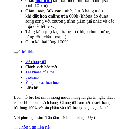
Giao
hoa tươi
tận nơi miễn phí nội thành (Bán
kính 10 km).
Giảm ngay 30k vào thứ 2, thứ 3 hàng tuần
khi
đặt hoa online
trên 600k (không áp dụng
song song với chương trình giảm giá khác và các
ngày lễ, tết .v.v. )
Tặng kèm phụ kiện trang trí (thiệp chúc mừng,
băng rôn, chậu hoa,...)
Cam kết hài lòng 100%
Giới thiệu:
Về chúng tôi
Chính sách bảo mật
Tài khoản của tôi
Sitemap
Ý nghĩa các loài hoa
Liên hệ
Luôn nỗ lực hết mình mong muốn mang lại giá trị nghệ thuật
chân chính cho khách hàng. Chúng tôi cam kết khách hàng
hài lòng 100% về sản phẩm và chất lượng phục vụ của mình.
Với phương châm: Tận tâm - Nhanh chóng - Uy tín.
Thông tin liên hệ: