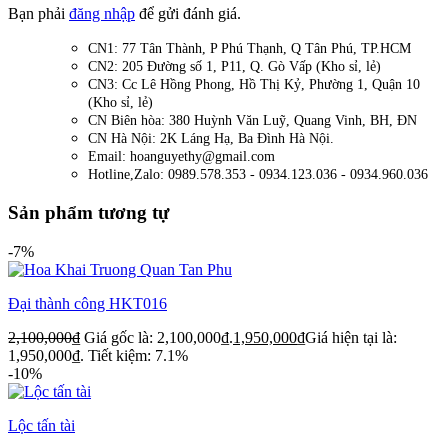
Bạn phải
đăng nhập
để gửi đánh giá.
CN1: 77 Tân Thành, P Phú Thạnh, Q Tân Phú, TP.HCM
CN2: 205 Đường số 1, P11, Q. Gò Vấp (Kho sỉ, lẻ)
CN3: Cc Lê Hồng Phong, Hồ Thị Kỷ, Phường 1, Quận 10
(Kho sỉ, lẻ)
CN Biên hòa: 380 Huỳnh Văn Luỹ, Quang Vinh, BH, ĐN
CN Hà Nội: 2K Láng Hạ, Ba Đình Hà Nội.
Email: hoanguyethy@gmail.com
Hotline,Zalo: 0989.578.353 - 0934.123.036 - 0934.960.036
Sản phẩm tương tự
-7%
Đại thành công HKT016
2,100,000
₫
Giá gốc là: 2,100,000₫.
1,950,000
₫
Giá hiện tại là:
1,950,000₫.
Tiết kiệm: 7.1%
-10%
Lộc tấn tài