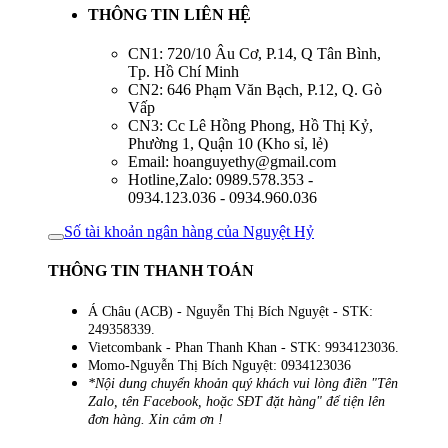
THÔNG TIN LIÊN HỆ
CN1: 720/10 Âu Cơ, P.14, Q Tân Bình,
Tp. Hồ Chí Minh
CN2: 646 Phạm Văn Bạch, P.12, Q. Gò
Vấp
CN3: Cc Lê Hồng Phong, Hồ Thị Kỷ,
Phường 1, Quận 10 (Kho sỉ, lẻ)
Email: hoanguyethy@gmail.com
Hotline,Zalo: 0989.578.353 -
0934.123.036 - 0934.960.036
Số tài khoản ngân hàng của Nguyệt Hỷ
THÔNG TIN THANH TOÁN
Á Châu (ACB) - Nguyễn Thị Bích Nguyệt - STK:
249358339.
Vietcombank - Phan Thanh Khan - STK: 9934123036.
Momo-Nguyễn Thị Bích Nguyệt: 0934123036
*Nội dung chuyển khoản quý khách vui lòng điền "Tên
Zalo, tên Facebook, hoặc SĐT đặt hàng" để tiện lên
đơn hàng. Xin cảm ơn !