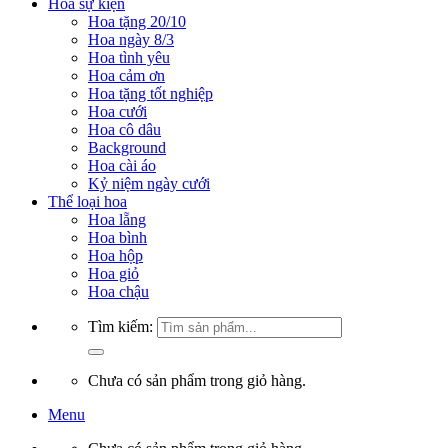
Hoa sự kiện
Hoa tặng 20/10
Hoa ngày 8/3
Hoa tình yêu
Hoa cảm ơn
Hoa tặng tốt nghiệp
Hoa cưới
Hoa cô dâu
Background
Hoa cài áo
Kỷ niệm ngày cưới
Thể loại hoa
Hoa lẵng
Hoa bình
Hoa hộp
Hoa giỏ
Hoa chậu
Tìm kiếm:
Chưa có sản phẩm trong giỏ hàng.
Menu