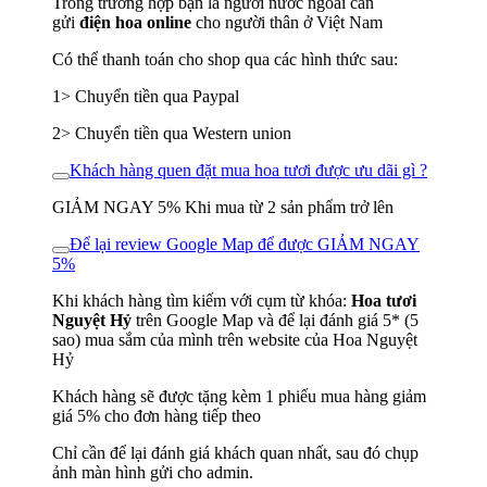
Trong trường hợp bạn là người nước ngoài cần
gửi
điện hoa online
cho người thân ở Việt Nam
Có thể thanh toán cho shop qua các hình thức sau:
1> Chuyển tiền qua Paypal
2> Chuyển tiền qua Western union
Khách hàng quen đặt mua hoa tươi được ưu dãi gì ?
GIẢM NGAY 5% Khi mua từ 2 sản phẩm trở lên
Để lại review Google Map để được GIẢM NGAY
5%
Khi khách hàng tìm kiếm với cụm từ khóa:
Hoa tươi
Nguyệt Hỷ
trên Google Map và để lại đánh giá 5* (5
sao) mua sắm của mình trên website của Hoa Nguyệt
Hỷ
Khách hàng sẽ được tặng kèm 1 phiếu mua hàng giảm
giá 5% cho đơn hàng tiếp theo
Chỉ cần để lại đánh giá khách quan nhất, sau đó chụp
ảnh màn hình gửi cho admin.