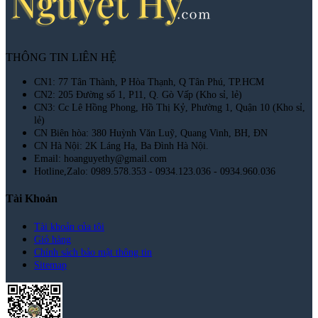
THÔNG TIN LIÊN HỆ
CN1: 77 Tân Thành, P Hòa Thạnh, Q Tân Phú, TP.HCM
CN2: 205 Đường số 1, P11, Q. Gò Vấp (Kho sỉ, lẻ)
CN3: Cc Lê Hồng Phong, Hồ Thị Kỷ, Phường 1, Quận 10 (Kho sỉ,
lẻ)
CN Biên hòa: 380 Huỳnh Văn Luỹ, Quang Vinh, BH, ĐN
CN Hà Nội: 2K Láng Hạ, Ba Đình Hà Nội.
Email: hoanguyethy@gmail.com
Hotline,Zalo: 0989.578.353 - 0934.123.036 - 0934.960.036
Tài Khoản
Tài khoản của tôi
Giỏ hàng
Chính sách bảo mật thông tin
Sitemap