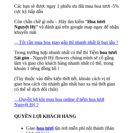
Các bạn sẽ được ngay 1 phiếu ưu đãi mua hoa tươi -5%
cực kỳ hấp dẫn
Còn chần chừ gì nửa – Hãy tìm kiếm “
Hoa tươi
Nguyệt Hỷ
” và đánh giá trên google map ngay để nhận
khuyến mãi
Tôi cần mua hoa giao gấp thì nhanh nhất là bao lâu ?
Trong trường hợp nhanh nhất có thể thì Tiệm
hoa tươi
Sài gòn
- Nguyệt Hỷ flowers chúng mình sẽ cố gắng
làm và giao cho khách hàng nhanh nhất có thể, trong
khoản 1 tiếng đồng hồ !
(Tùy thuộc vào điều kiện thời tiết, khoản cách vị trí
giao hoa cách chi nhánh gần nhất bao xa mà thời gian
có thể sê dịch đôi chút)
Quyền lợi khi mua hoa online ở tiệm hoa tươi
Nguyệt Hỷ ?
QUYỀN LỢI KHÁCH HÀNG
Giao
hoa tươi
tận nơi miễn phí nội thành (Bán