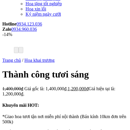
Hoa tặng tốt nghiệp
Hoa xin lỗi
Kỷ niệm ngày cưới
Hotline
0934.123.036
Zalo
0934.960.036
-14%
Trang chủ
/
Hoa khai trương
Thành công tươi sáng
1,400,000
₫
Giá gốc là: 1,400,000₫.
1,200,000
₫
Giá hiện tại là:
1,200,000₫.
Khuyến mãi HOT:
*Giao hoa tươi tận nơi miễn phí nội thành (Bán kính 10km đơn trên
500k)