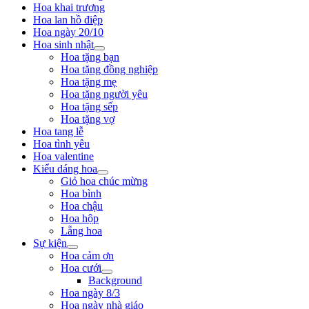
Hoa khai trương
Hoa lan hồ điệp
Hoa ngày 20/10
Hoa sinh nhật
Hoa tặng bạn
Hoa tặng đồng nghiệp
Hoa tặng mẹ
Hoa tặng người yêu
Hoa tặng sếp
Hoa tặng vợ
Hoa tang lễ
Hoa tình yêu
Hoa valentine
Kiểu dáng hoa
Giỏ hoa chúc mừng
Hoa bình
Hoa chậu
Hoa hộp
Lẵng hoa
Sự kiện
Hoa cảm ơn
Hoa cưới
Background
Hoa ngày 8/3
Hoa ngày nhà giáo