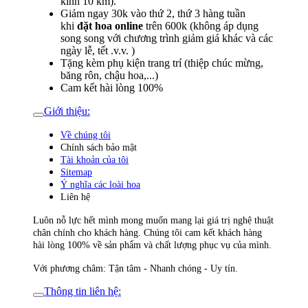
kính 10 km).
Giảm ngay 30k vào thứ 2, thứ 3 hàng tuần
khi
đặt hoa online
trên 600k (không áp dụng
song song với chương trình giảm giá khác và các
ngày lễ, tết .v.v. )
Tặng kèm phụ kiện trang trí (thiệp chúc mừng,
băng rôn, chậu hoa,...)
Cam kết hài lòng 100%
Giới thiệu:
Về chúng tôi
Chính sách bảo mật
Tài khoản của tôi
Sitemap
Ý nghĩa các loài hoa
Liên hệ
Luôn nỗ lực hết mình mong muốn mang lại giá trị nghệ thuật
chân chính cho khách hàng. Chúng tôi cam kết khách hàng
hài lòng 100% về sản phẩm và chất lượng phục vụ của mình.
Với phương châm: Tận tâm - Nhanh chóng - Uy tín.
Thông tin liên hệ: