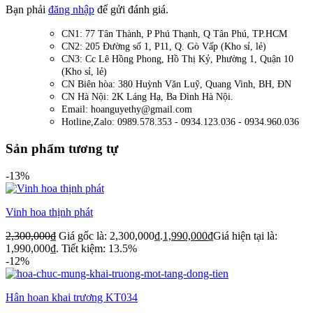
Bạn phải
đăng nhập
để gửi đánh giá.
CN1: 77 Tân Thành, P Phú Thạnh, Q Tân Phú, TP.HCM
CN2: 205 Đường số 1, P11, Q. Gò Vấp (Kho sỉ, lẻ)
CN3: Cc Lê Hồng Phong, Hồ Thị Kỷ, Phường 1, Quận 10
(Kho sỉ, lẻ)
CN Biên hòa: 380 Huỳnh Văn Luỹ, Quang Vinh, BH, ĐN
CN Hà Nội: 2K Láng Hạ, Ba Đình Hà Nội.
Email: hoanguyethy@gmail.com
Hotline,Zalo: 0989.578.353 - 0934.123.036 - 0934.960.036
Sản phẩm tương tự
-13%
Vinh hoa thịnh phát
2,300,000
₫
Giá gốc là: 2,300,000₫.
1,990,000
₫
Giá hiện tại là:
1,990,000₫.
Tiết kiệm: 13.5%
-12%
Hân hoan khai trương KT034