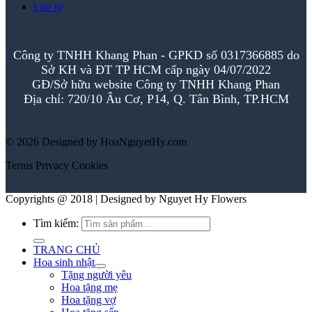
Liên hệ
Công ty TNHH Khang Phan - GPKD số 0317366885 do
Sở KH và ĐT TP HCM cấp ngày 04/07/2022
GĐ/Sở hữu website Công ty TNHH Khang Phan
Địa chỉ: 720/10 Âu Cơ, P14, Q. Tân Bình, TP.HCM
© 2026 Designed by HoaNguyetHy.com
Terms
Privacy
Cookies
Copyrights @ 2018 | Designed by Nguyet Hy Flowers
Tìm kiếm:
TRANG CHỦ
Hoa sinh nhật
Tặng người yêu
Hoa tặng mẹ
Hoa tặng vợ