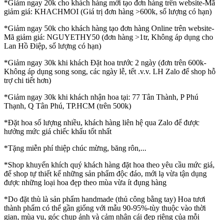
*Giảm ngay 20k cho khách hàng mới tạo đơn hàng trên website-Mã
giảm giá: KHACHMOI (Giá trị đơn hàng >600k, số lượng có hạn)
*Giảm ngay 50k cho khách hàng tạo đơn hàng Online trên website-
Mã giảm giá: NGUYETHY50 (đơn hàng >1tr, Không áp dụng cho
Lan Hồ Điệp, số lượng có hạn)
*Giảm ngay 30k khi khách Đặt hoa trước 2 ngày (đơn trên 600k-
Không áp dụng song song, các ngày lễ, tết .v.v. LH Zalo để shop hỗ
trợ chi tiết hơn)
*Giảm ngay 30k khi khách nhận hoa tại: 77 Tân Thành, P Phú
Thạnh, Q Tân Phú, TP.HCM (trên 500k)
*Đặt hoa số lượng nhiều, khách hàng liên hệ qua Zalo để được
hưởng mức giá chiếc khấu tốt nhất
*Tặng miễn phí thiệp chúc mừng, băng rôn,...
*Shop khuyến khích quý khách hàng đặt hoa theo yêu cầu mức giá,
để shop tự thiết kế những sản phẩm độc đáo, mới lạ vừa tận dụng
được những loại hoa đẹp theo mùa vừa ít đụng hàng
*Do đặt thù là sản phẩm handmade (thủ công bằng tay) Hoa tươi
thành phẩm có thể gần giống với mẫu 90-95%-tùy thuộc vào thời
gian, mùa vụ, góc chụp ảnh và cảm nhận cái đẹp riêng của mỗi