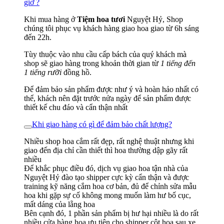
giờ ?
Khi mua hàng ở
Tiệm hoa tươi
Nguyệt Hỷ, Shop
chúng tôi phục vụ khách hàng giao hoa giao từ 6h sáng
đến 22h.
Tùy thuộc vào nhu cầu cấp bách của quý khách mà
shop sẽ giao hàng trong khoản thời gian từ
1 tiếng đến
1 tiếng rưỡi
đồng hồ.
Để đảm bảo sản phẩm được như ý và hoàn hảo nhất có
thể, khách nên đặt trước nửa ngày để sản phẩm được
thiết kế chu đáo và cẩn thận nhất
Khi giao hàng có gì để đảm bảo chất lượng?
Nhiều shop hoa cắm rất đẹp, rất nghệ thuật nhưng khi
giao đến địa chỉ cần thiết thì hoa thường dập gãy rất
nhiều
Để khắc phục điều đó, dịch vụ giao hoa tận nhà của
Nguyệt Hỷ đào tạo shipper cực kỳ cẩn thận và được
training kỹ năng cắm hoa cơ bản, đủ để chỉnh sửa mẫu
hoa khi gặp sự cố không mong muốn làm hư bố cục,
mất dáng của lẵng hoa
Bên cạnh đó, 1 phần sản phẩm bị hư hại nhiều là do rất
nhiều cửa hàng hoa ưu tiên cho shipper cột hoa sau xe