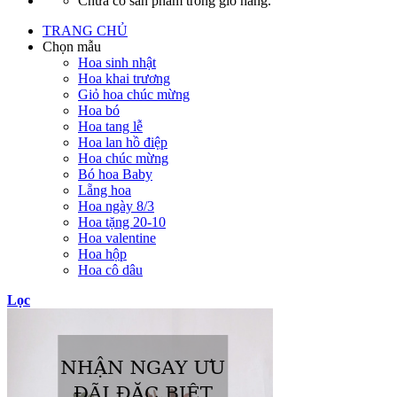
Chưa có sản phẩm trong giỏ hàng.
TRANG CHỦ
Chọn mẫu
Hoa sinh nhật
Hoa khai trương
Giỏ hoa chúc mừng
Hoa bó
Hoa tang lễ
Hoa lan hồ điệp
Hoa chúc mừng
Bó hoa Baby
Lẵng hoa
Hoa ngày 8/3
Hoa tặng 20-10
Hoa valentine
Hoa hộp
Hoa cô dâu
Lọc