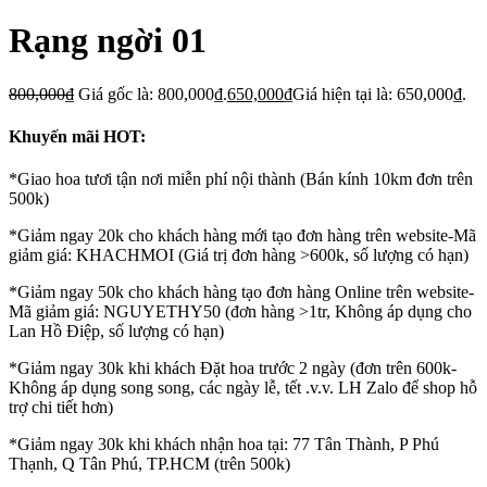
Rạng ngời 01
800,000
₫
Giá gốc là: 800,000₫.
650,000
₫
Giá hiện tại là: 650,000₫.
Khuyến mãi HOT:
*Giao hoa tươi tận nơi miễn phí nội thành (Bán kính 10km đơn trên
500k)
*Giảm ngay 20k cho khách hàng mới tạo đơn hàng trên website-Mã
giảm giá: KHACHMOI (Giá trị đơn hàng >600k, số lượng có hạn)
*Giảm ngay 50k cho khách hàng tạo đơn hàng Online trên website-
Mã giảm giá: NGUYETHY50 (đơn hàng >1tr, Không áp dụng cho
Lan Hồ Điệp, số lượng có hạn)
*Giảm ngay 30k khi khách Đặt hoa trước 2 ngày (đơn trên 600k-
Không áp dụng song song, các ngày lễ, tết .v.v. LH Zalo để shop hỗ
trợ chi tiết hơn)
*Giảm ngay 30k khi khách nhận hoa tại: 77 Tân Thành, P Phú
Thạnh, Q Tân Phú, TP.HCM (trên 500k)