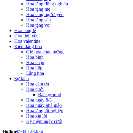
Hoa tặng đồng nghiệp
Hoa tặng mẹ
Hoa tặng người yêu
Hoa tặng sếp
Hoa tặng vợ
Hoa tang lễ
Hoa tình yêu
Hoa valentine
Kiểu dáng hoa
Giỏ hoa chúc mừng
Hoa bình
Hoa chậu
Hoa hộp
Lẵng hoa
Sự kiện
Hoa cảm ơn
Hoa cưới
Background
Hoa ngày 8/3
Hoa ngày nhà giáo
Hoa tặng tốt nghiệp
Hoa xin lỗi
Kỷ niệm ngày cưới
Hotline
0934.123.036