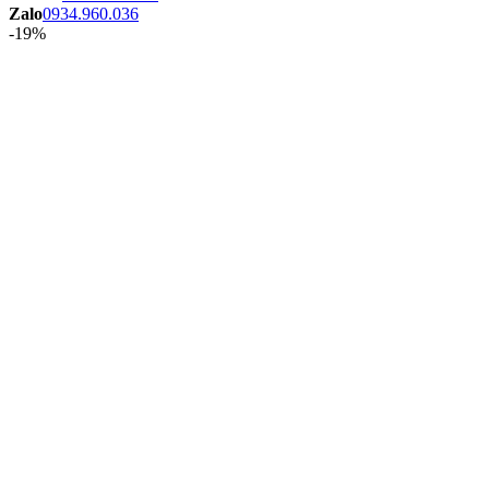
Zalo
0934.960.036
-19%