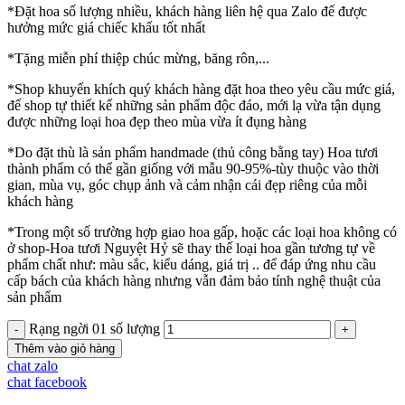
*Đặt hoa số lượng nhiều, khách hàng liên hệ qua Zalo để được
hưởng mức giá chiếc khấu tốt nhất
*Tặng miễn phí thiệp chúc mừng, băng rôn,...
*Shop khuyến khích quý khách hàng đặt hoa theo yêu cầu mức giá,
để shop tự thiết kế những sản phẩm độc đáo, mới lạ vừa tận dụng
được những loại hoa đẹp theo mùa vừa ít đụng hàng
*Do đặt thù là sản phẩm handmade (thủ công bằng tay) Hoa tươi
thành phẩm có thể gần giống với mẫu 90-95%-tùy thuộc vào thời
gian, mùa vụ, góc chụp ảnh và cảm nhận cái đẹp riêng của mỗi
khách hàng
*Trong một số trường hợp giao hoa gấp, hoặc các loại hoa không có
ở shop-Hoa tươi Nguyệt Hỷ sẽ thay thế loại hoa gần tương tự về
phẩm chất như: màu sắc, kiểu dáng, giá trị .. để đáp ứng nhu cầu
cấp bách của khách hàng nhưng vẫn đảm bảo tính nghệ thuật của
sản phẩm
Rạng ngời 01 số lượng
Thêm vào giỏ hàng
chat zalo
chat facebook