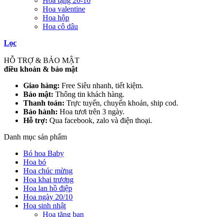
Hoa tặng 20-10
Hoa valentine
Hoa hộp
Hoa cô dâu
Lọc
HỖ TRỢ & BẢO MẬT
điều khoản & bảo mật
Giao hàng:
Free Siêu nhanh, tiết kiệm.
Bảo mật:
Thông tin khách hàng.
Thanh toán:
Trực tuyến, chuyển khoản, ship cod.
Bảo hành:
Hoa tươi trên 3 ngày.
Hỗ trợ:
Qua facebook, zalo và điện thoại.
Danh mục sản phẩm
Bó hoa Baby
Hoa bó
Hoa chúc mừng
Hoa khai trương
Hoa lan hồ điệp
Hoa ngày 20/10
Hoa sinh nhật
Hoa tặng bạn