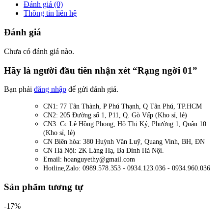
Đánh giá (0)
Thông tin liên hệ
Đánh giá
Chưa có đánh giá nào.
Hãy là người đầu tiên nhận xét “Rạng ngời 01”
Bạn phải
đăng nhập
để gửi đánh giá.
CN1: 77 Tân Thành, P Phú Thạnh, Q Tân Phú, TP.HCM
CN2: 205 Đường số 1, P11, Q. Gò Vấp (Kho sỉ, lẻ)
CN3: Cc Lê Hồng Phong, Hồ Thị Kỷ, Phường 1, Quận 10
(Kho sỉ, lẻ)
CN Biên hòa: 380 Huỳnh Văn Luỹ, Quang Vinh, BH, ĐN
CN Hà Nội: 2K Láng Hạ, Ba Đình Hà Nội.
Email: hoanguyethy@gmail.com
Hotline,Zalo: 0989.578.353 - 0934.123.036 - 0934.960.036
Sản phẩm tương tự
-17%