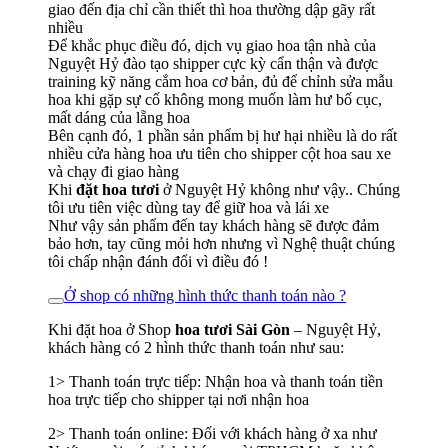
giao đến địa chỉ cần thiết thì hoa thường dập gãy rất
nhiều
Để khắc phục điều đó, dịch vụ giao hoa tận nhà của
Nguyệt Hỷ đào tạo shipper cực kỳ cẩn thận và được
training kỹ năng cắm hoa cơ bản, đủ để chỉnh sửa mẫu
hoa khi gặp sự cố không mong muốn làm hư bố cục,
mất dáng của lẵng hoa
Bên cạnh đó, 1 phần sản phẩm bị hư hại nhiều là do rất
nhiều cửa hàng hoa ưu tiên cho shipper cột hoa sau xe
và chạy đi giao hàng
Khi
đặt hoa tươi
ở Nguyệt Hỷ không như vậy.. Chúng
tôi ưu tiên việc dùng tay để giữ hoa và lái xe
Như vậy sản phẩm đến tay khách hàng sẽ được đảm
bảo hơn, tay cũng mỏi hơn nhưng vì Nghệ thuật chúng
tôi chấp nhận đánh đổi vì điều đó !
Ở shop có những hình thức thanh toán nào ?
Khi đặt hoa ở Shop
hoa tươi Sài Gòn
– Nguyệt Hỷ,
khách hàng có 2 hình thức thanh toán như sau:
1> Thanh toán trực tiếp: Nhận hoa và thanh toán tiền
hoa trực tiếp cho shipper tại nơi nhận hoa
2> Thanh toán online: Đối với khách hàng ở xa như