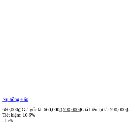
Nụ hồng e ấp
660,000
₫
Giá gốc là: 660,000₫.
590,000
₫
Giá hiện tại là: 590,000₫.
Tiết kiệm: 10.6%
-15%