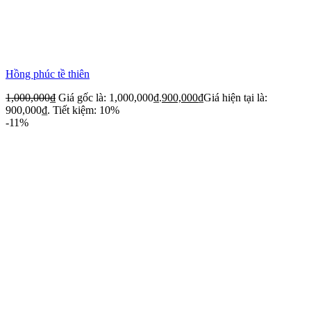
Hồng phúc tề thiên
1,000,000
₫
Giá gốc là: 1,000,000₫.
900,000
₫
Giá hiện tại là:
900,000₫.
Tiết kiệm: 10%
-11%