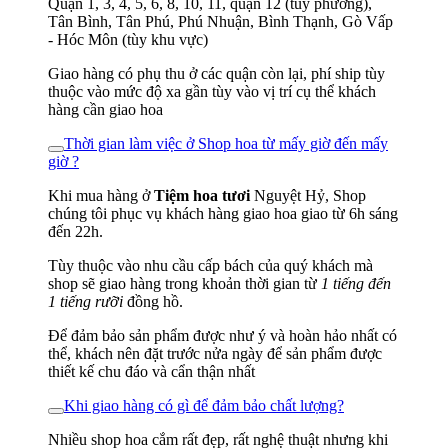
Quận 1, 3, 4, 5, 6, 8, 10, 11, quận 12 (tùy phường),
Tân Bình, Tân Phú, Phú Nhuận, Bình Thạnh, Gò Vấp
- Hóc Môn (tùy khu vực)
Giao hàng có phụ thu ở các quận còn lại, phí ship tùy
thuộc vào mức độ xa gần tùy vào vị trí cụ thể khách
hàng cần giao hoa
Thời gian làm việc ở Shop hoa từ mấy giờ đến mấy
giờ ?
Khi mua hàng ở
Tiệm hoa tươi
Nguyệt Hỷ, Shop
chúng tôi phục vụ khách hàng giao hoa giao từ 6h sáng
đến 22h.
Tùy thuộc vào nhu cầu cấp bách của quý khách mà
shop sẽ giao hàng trong khoản thời gian từ
1 tiếng đến
1 tiếng rưỡi
đồng hồ.
Để đảm bảo sản phẩm được như ý và hoàn hảo nhất có
thể, khách nên đặt trước nửa ngày để sản phẩm được
thiết kế chu đáo và cẩn thận nhất
Khi giao hàng có gì để đảm bảo chất lượng?
Nhiều shop hoa cắm rất đẹp, rất nghệ thuật nhưng khi