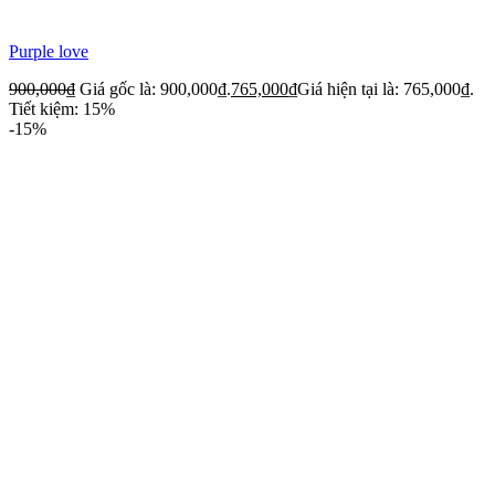
Purple love
900,000
₫
Giá gốc là: 900,000₫.
765,000
₫
Giá hiện tại là: 765,000₫.
Tiết kiệm: 15%
-15%