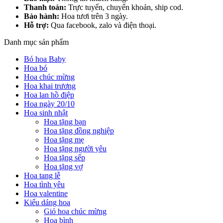
Thanh toán:
Trực tuyến, chuyển khoản, ship cod.
Bảo hành:
Hoa tươi trên 3 ngày.
Hỗ trợ:
Qua facebook, zalo và điện thoại.
Danh mục sản phẩm
Bó hoa Baby
Hoa bó
Hoa chúc mừng
Hoa khai trương
Hoa lan hồ điệp
Hoa ngày 20/10
Hoa sinh nhật
Hoa tặng bạn
Hoa tặng đồng nghiệp
Hoa tặng mẹ
Hoa tặng người yêu
Hoa tặng sếp
Hoa tặng vợ
Hoa tang lễ
Hoa tình yêu
Hoa valentine
Kiểu dáng hoa
Giỏ hoa chúc mừng
Hoa bình