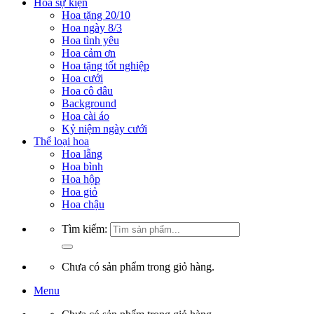
Hoa sự kiện
Hoa tặng 20/10
Hoa ngày 8/3
Hoa tình yêu
Hoa cảm ơn
Hoa tặng tốt nghiệp
Hoa cưới
Hoa cô dâu
Background
Hoa cài áo
Kỷ niệm ngày cưới
Thể loại hoa
Hoa lẵng
Hoa bình
Hoa hộp
Hoa giỏ
Hoa chậu
Tìm kiếm:
Chưa có sản phẩm trong giỏ hàng.
Menu