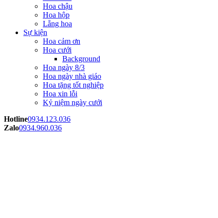
Hoa chậu
Hoa hộp
Lẵng hoa
Sự kiện
Hoa cảm ơn
Hoa cưới
Background
Hoa ngày 8/3
Hoa ngày nhà giáo
Hoa tặng tốt nghiệp
Hoa xin lỗi
Kỷ niệm ngày cưới
Hotline
0934.123.036
Zalo
0934.960.036