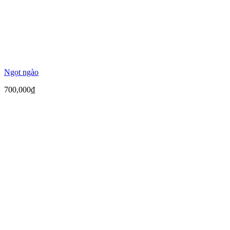
Ngọt ngào
700,000
₫