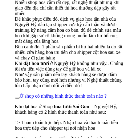
Nhiều shop hoa cắm rất đẹp, rất nghệ thuật nhưng khi
giao đến địa chỉ cần thiết thì hoa thường dập gãy rất
nhiều
Để khắc phục điều đó, dịch vụ giao hoa tận nhà của
Nguyệt Hỷ đào tạo shipper cực kỳ cẩn thận và được
training kỹ năng cắm hoa cơ bản, đủ để chỉnh sửa mẫu
hoa khi gặp sự cố không mong muốn làm hư bố cục,
mất dáng của lẵng hoa
Bên cạnh đó, 1 phần sản phẩm bị hư hại nhiều là do rất
nhiều cửa hàng hoa ưu tiên cho shipper cột hoa sau xe
và chạy đi giao hàng
Khi
đặt hoa tươi
ở Nguyệt Hỷ không như vậy.. Chúng
tôi ưu tiên việc dùng tay để giữ hoa và lái xe
Như vậy sản phẩm đến tay khách hàng sẽ được đảm
bảo hơn, tay cũng mỏi hơn nhưng vì Nghệ thuật chúng
tôi chấp nhận đánh đổi vì điều đó !
Ở shop có những hình thức thanh toán nào ?
Khi đặt hoa ở Shop
hoa tươi Sài Gòn
– Nguyệt Hỷ,
khách hàng có 2 hình thức thanh toán như sau:
1> Thanh toán trực tiếp: Nhận hoa và thanh toán tiền
hoa trực tiếp cho shipper tại nơi nhận hoa