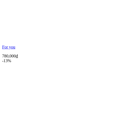
For you
780,000
₫
-13%