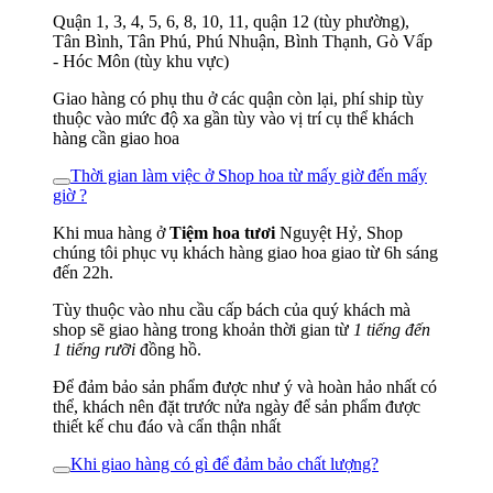
Quận 1, 3, 4, 5, 6, 8, 10, 11, quận 12 (tùy phường),
Tân Bình, Tân Phú, Phú Nhuận, Bình Thạnh, Gò Vấp
- Hóc Môn (tùy khu vực)
Giao hàng có phụ thu ở các quận còn lại, phí ship tùy
thuộc vào mức độ xa gần tùy vào vị trí cụ thể khách
hàng cần giao hoa
Thời gian làm việc ở Shop hoa từ mấy giờ đến mấy
giờ ?
Khi mua hàng ở
Tiệm hoa tươi
Nguyệt Hỷ, Shop
chúng tôi phục vụ khách hàng giao hoa giao từ 6h sáng
đến 22h.
Tùy thuộc vào nhu cầu cấp bách của quý khách mà
shop sẽ giao hàng trong khoản thời gian từ
1 tiếng đến
1 tiếng rưỡi
đồng hồ.
Để đảm bảo sản phẩm được như ý và hoàn hảo nhất có
thể, khách nên đặt trước nửa ngày để sản phẩm được
thiết kế chu đáo và cẩn thận nhất
Khi giao hàng có gì để đảm bảo chất lượng?