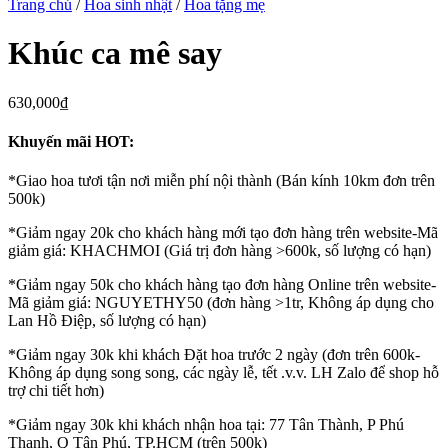
Trang chủ
/
Hoa sinh nhật
/
Hoa tặng mẹ
Khúc ca mê say
630,000
₫
Khuyến mãi HOT:
*Giao hoa tươi tận nơi miễn phí nội thành (Bán kính 10km đơn trên
500k)
*Giảm ngay 20k cho khách hàng mới tạo đơn hàng trên website-Mã
giảm giá: KHACHMOI (Giá trị đơn hàng >600k, số lượng có hạn)
*Giảm ngay 50k cho khách hàng tạo đơn hàng Online trên website-
Mã giảm giá: NGUYETHY50 (đơn hàng >1tr, Không áp dụng cho
Lan Hồ Điệp, số lượng có hạn)
*Giảm ngay 30k khi khách Đặt hoa trước 2 ngày (đơn trên 600k-
Không áp dụng song song, các ngày lễ, tết .v.v. LH Zalo để shop hỗ
trợ chi tiết hơn)
*Giảm ngay 30k khi khách nhận hoa tại: 77 Tân Thành, P Phú
Thạnh, Q Tân Phú, TP.HCM (trên 500k)