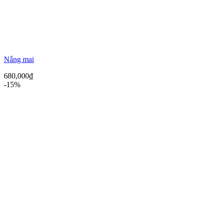
Nắng mai
680,000
₫
-15%