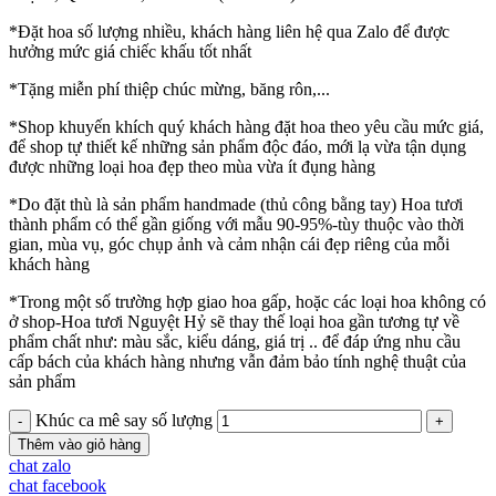
*Đặt hoa số lượng nhiều, khách hàng liên hệ qua Zalo để được
hưởng mức giá chiếc khấu tốt nhất
*Tặng miễn phí thiệp chúc mừng, băng rôn,...
*Shop khuyến khích quý khách hàng đặt hoa theo yêu cầu mức giá,
để shop tự thiết kế những sản phẩm độc đáo, mới lạ vừa tận dụng
được những loại hoa đẹp theo mùa vừa ít đụng hàng
*Do đặt thù là sản phẩm handmade (thủ công bằng tay) Hoa tươi
thành phẩm có thể gần giống với mẫu 90-95%-tùy thuộc vào thời
gian, mùa vụ, góc chụp ảnh và cảm nhận cái đẹp riêng của mỗi
khách hàng
*Trong một số trường hợp giao hoa gấp, hoặc các loại hoa không có
ở shop-Hoa tươi Nguyệt Hỷ sẽ thay thế loại hoa gần tương tự về
phẩm chất như: màu sắc, kiểu dáng, giá trị .. để đáp ứng nhu cầu
cấp bách của khách hàng nhưng vẫn đảm bảo tính nghệ thuật của
sản phẩm
Khúc ca mê say số lượng
Thêm vào giỏ hàng
chat zalo
chat facebook