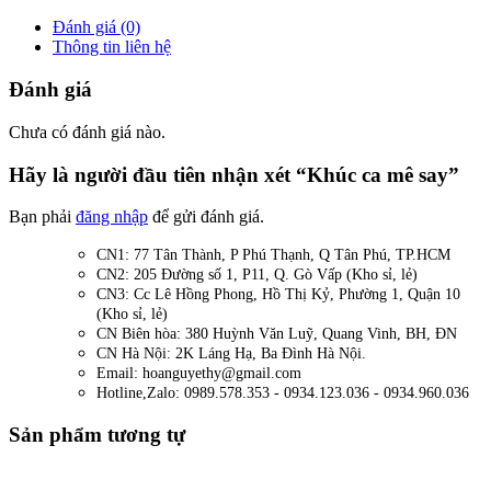
Đánh giá (0)
Thông tin liên hệ
Đánh giá
Chưa có đánh giá nào.
Hãy là người đầu tiên nhận xét “Khúc ca mê say”
Bạn phải
đăng nhập
để gửi đánh giá.
CN1: 77 Tân Thành, P Phú Thạnh, Q Tân Phú, TP.HCM
CN2: 205 Đường số 1, P11, Q. Gò Vấp (Kho sỉ, lẻ)
CN3: Cc Lê Hồng Phong, Hồ Thị Kỷ, Phường 1, Quận 10
(Kho sỉ, lẻ)
CN Biên hòa: 380 Huỳnh Văn Luỹ, Quang Vinh, BH, ĐN
CN Hà Nội: 2K Láng Hạ, Ba Đình Hà Nội.
Email: hoanguyethy@gmail.com
Hotline,Zalo: 0989.578.353 - 0934.123.036 - 0934.960.036
Sản phẩm tương tự