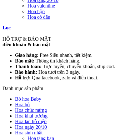
Hoa tặng 20-10
Hoa valentine
Hoa hộp
Hoa cô dâu
Lọc
HỖ TRỢ & BẢO MẬT
điều khoản & bảo mật
Giao hàng:
Free Siêu nhanh, tiết kiệm.
Bảo mật:
Thông tin khách hàng.
Thanh toán:
Trực tuyến, chuyển khoản, ship cod.
Bảo hành:
Hoa tươi trên 3 ngày.
Hỗ trợ:
Qua facebook, zalo và điện thoại.
Danh mục sản phẩm
Bó hoa Baby
Hoa bó
Hoa chúc mừng
Hoa khai trương
Hoa lan hồ điệp
Hoa ngày 20/10
Hoa sinh nhật
Hoa tặng bạn