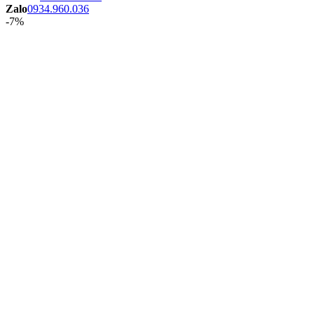
Zalo
0934.960.036
-7%