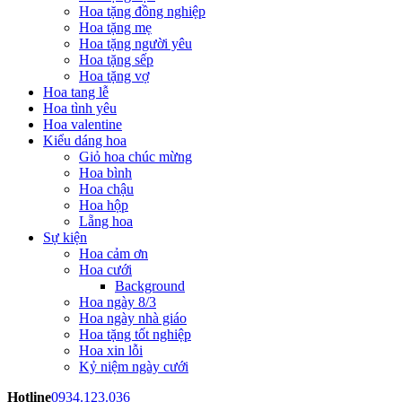
Hoa tặng đồng nghiệp
Hoa tặng mẹ
Hoa tặng người yêu
Hoa tặng sếp
Hoa tặng vợ
Hoa tang lễ
Hoa tình yêu
Hoa valentine
Kiểu dáng hoa
Giỏ hoa chúc mừng
Hoa bình
Hoa chậu
Hoa hộp
Lẵng hoa
Sự kiện
Hoa cảm ơn
Hoa cưới
Background
Hoa ngày 8/3
Hoa ngày nhà giáo
Hoa tặng tốt nghiệp
Hoa xin lỗi
Kỷ niệm ngày cưới
Hotline
0934.123.036