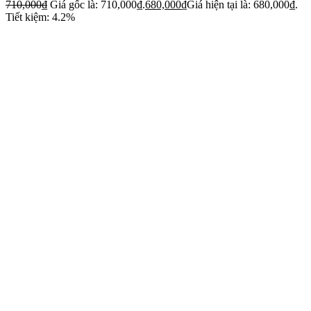
710,000
₫
Giá gốc là: 710,000₫.
680,000
₫
Giá hiện tại là: 680,000₫.
Tiết kiệm: 4.2%