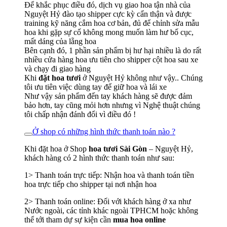
Để khắc phục điều đó, dịch vụ giao hoa tận nhà của
Nguyệt Hỷ đào tạo shipper cực kỳ cẩn thận và được
training kỹ năng cắm hoa cơ bản, đủ để chỉnh sửa mẫu
hoa khi gặp sự cố không mong muốn làm hư bố cục,
mất dáng của lẵng hoa
Bên cạnh đó, 1 phần sản phẩm bị hư hại nhiều là do rất
nhiều cửa hàng hoa ưu tiên cho shipper cột hoa sau xe
và chạy đi giao hàng
Khi
đặt hoa tươi
ở Nguyệt Hỷ không như vậy.. Chúng
tôi ưu tiên việc dùng tay để giữ hoa và lái xe
Như vậy sản phẩm đến tay khách hàng sẽ được đảm
bảo hơn, tay cũng mỏi hơn nhưng vì Nghệ thuật chúng
tôi chấp nhận đánh đổi vì điều đó !
Ở shop có những hình thức thanh toán nào ?
Khi đặt hoa ở Shop
hoa tươi Sài Gòn
– Nguyệt Hỷ,
khách hàng có 2 hình thức thanh toán như sau:
1> Thanh toán trực tiếp: Nhận hoa và thanh toán tiền
hoa trực tiếp cho shipper tại nơi nhận hoa
2> Thanh toán online: Đối với khách hàng ở xa như
Nước ngoài, các tỉnh khác ngoài TPHCM hoặc không
thể tới tham dự sự kiện cần
mua hoa online