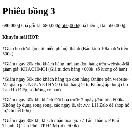
Phiêu bồng 3
680,000
₫
Giá gốc là: 680,000₫.
560,000
₫
Giá hiện tại là: 560,000₫.
Khuyến mãi HOT:
*Giao hoa tươi tận nơi miễn phí nội thành (Bán kính 10km đơn trên
500k)
*Giảm ngay 20k cho khách hàng mới tạo đơn hàng trên website-Mã
giảm giá: KHACHMOI (Giá trị đơn hàng >600k, số lượng có hạn)
*Giảm ngay 50k cho khách hàng tạo đơn hàng Online trên website-
Mã giảm giá: NGUYETHY50 (đơn hàng >1tr, Không áp dụng cho
Lan Hồ Điệp, số lượng có hạn)
*Giảm ngay 30k khi khách Đặt hoa trước 2 ngày (đơn trên 600k-
Không áp dụng song song, các ngày lễ, tết .v.v. LH Zalo để shop hỗ
trợ chi tiết hơn)
*Giảm ngay 30k khi khách nhận hoa tại: 77 Tân Thành, P Phú
Thạnh, Q Tân Phú, TP.HCM (trên 500k)