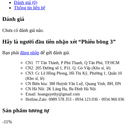
Đánh giá (0)
Thông tin liên hệ
Đánh giá
Chưa có đánh giá nào.
Hãy là người đầu tiên nhận xét “Phiêu bồng 3”
Bạn phải
đăng nhập
để gửi đánh giá.
CN1: 77 Tân Thành, P Phú Thạnh, Q Tân Phú, TP.HCM
CN2: 205 Đường số 1, P11, Q. Gò Vấp (Kho sỉ, lẻ)
CN3: Cc Lê Hồng Phong, Hồ Thị Kỷ, Phường 1, Quận 10
(Kho sỉ, lẻ)
CN Biên hòa: 380 Huỳnh Văn Luỹ, Quang Vinh, BH, ĐN
CN Hà Nội: 2K Láng Hạ, Ba Đình Hà Nội.
Email: hoanguyethy@gmail.com
Hotline,Zalo: 0989.578.353 - 0934.123.036 - 0934.960.036
Sản phẩm tương tự
-11%