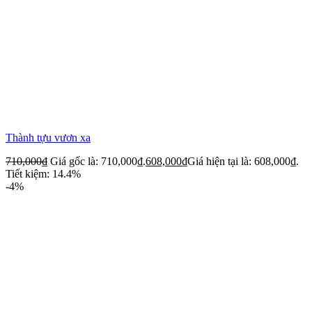
Thành tựu vươn xa
710,000
₫
Giá gốc là: 710,000₫.
608,000
₫
Giá hiện tại là: 608,000₫.
Tiết kiệm: 14.4%
-4%