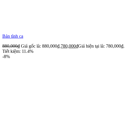
Bản tình ca
880,000
₫
Giá gốc là: 880,000₫.
780,000
₫
Giá hiện tại là: 780,000₫.
Tiết kiệm: 11.4%
-8%