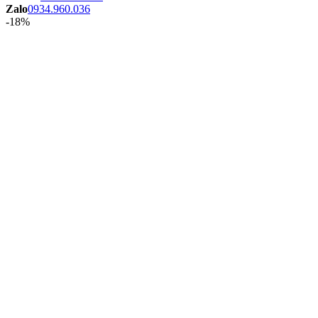
Zalo
0934.960.036
-18%