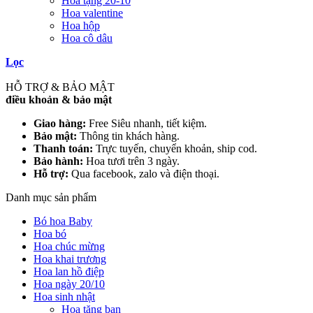
Hoa tặng 20-10
Hoa valentine
Hoa hộp
Hoa cô dâu
Lọc
HỖ TRỢ & BẢO MẬT
điều khoản & bảo mật
Giao hàng:
Free Siêu nhanh, tiết kiệm.
Bảo mật:
Thông tin khách hàng.
Thanh toán:
Trực tuyến, chuyển khoản, ship cod.
Bảo hành:
Hoa tươi trên 3 ngày.
Hỗ trợ:
Qua facebook, zalo và điện thoại.
Danh mục sản phẩm
Bó hoa Baby
Hoa bó
Hoa chúc mừng
Hoa khai trương
Hoa lan hồ điệp
Hoa ngày 20/10
Hoa sinh nhật
Hoa tặng bạn