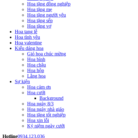
Hoa tặng đồng nghiệp
Hoa tặng mẹ
Hoa tặng người yêu
Hoa tặng sếp
Hoa tặng vợ
Hoa tang lễ
Hoa tình yêu
Hoa valentine
Kiểu dáng hoa
Giỏ hoa chúc mừng
Hoa bình
Hoa chậu
Hoa hộp
Lẵng hoa
Sự kiện
Hoa cảm ơn
Hoa cưới
Background
Hoa ngày 8/3
Hoa ngày nhà giáo
Hoa tặng tốt nghiệp
Hoa xin lỗi
Kỷ niệm ngày cưới
Hotline
0934.123.036