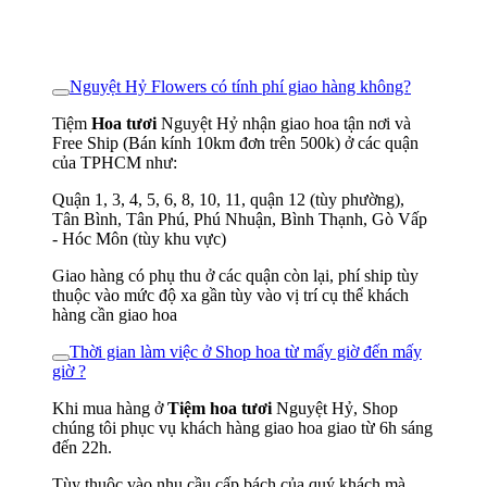
Nguyệt Hỷ Flowers có tính phí giao hàng không?
Tiệm
Hoa tươi
Nguyệt Hỷ nhận giao hoa tận nơi và
Free Ship (Bán kính 10km đơn trên 500k) ở các quận
của TPHCM như:
Quận 1, 3, 4, 5, 6, 8, 10, 11, quận 12 (tùy phường),
Tân Bình, Tân Phú, Phú Nhuận, Bình Thạnh, Gò Vấp
- Hóc Môn (tùy khu vực)
Giao hàng có phụ thu ở các quận còn lại, phí ship tùy
thuộc vào mức độ xa gần tùy vào vị trí cụ thể khách
hàng cần giao hoa
Thời gian làm việc ở Shop hoa từ mấy giờ đến mấy
giờ ?
Khi mua hàng ở
Tiệm hoa tươi
Nguyệt Hỷ, Shop
chúng tôi phục vụ khách hàng giao hoa giao từ 6h sáng
đến 22h.
Tùy thuộc vào nhu cầu cấp bách của quý khách mà