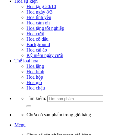
Hoa sự kiện
Hoa tặng 20/10
Hoa ngày 8/3
Hoa tình yêu
Hoa cảm ơn
Hoa tặng tốt nghiệp
Hoa cưới
Hoa cô dâu
Background
Hoa cài áo
Kỷ niệm ngày cưới
Thể loại hoa
Hoa lẵng
Hoa bình
Hoa hộp
Hoa giỏ
Hoa chậu
Tìm kiếm:
Chưa có sản phẩm trong giỏ hàng.
Menu