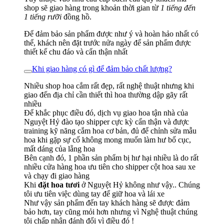
shop sẽ giao hàng trong khoản thời gian từ
1 tiếng đến
1 tiếng rưỡi
đồng hồ.
Để đảm bảo sản phẩm được như ý và hoàn hảo nhất có
thể, khách nên đặt trước nửa ngày để sản phẩm được
thiết kế chu đáo và cẩn thận nhất
Khi giao hàng có gì để đảm bảo chất lượng?
Nhiều shop hoa cắm rất đẹp, rất nghệ thuật nhưng khi
giao đến địa chỉ cần thiết thì hoa thường dập gãy rất
nhiều
Để khắc phục điều đó, dịch vụ giao hoa tận nhà của
Nguyệt Hỷ đào tạo shipper cực kỳ cẩn thận và được
training kỹ năng cắm hoa cơ bản, đủ để chỉnh sửa mẫu
hoa khi gặp sự cố không mong muốn làm hư bố cục,
mất dáng của lẵng hoa
Bên cạnh đó, 1 phần sản phẩm bị hư hại nhiều là do rất
nhiều cửa hàng hoa ưu tiên cho shipper cột hoa sau xe
và chạy đi giao hàng
Khi
đặt hoa tươi
ở Nguyệt Hỷ không như vậy.. Chúng
tôi ưu tiên việc dùng tay để giữ hoa và lái xe
Như vậy sản phẩm đến tay khách hàng sẽ được đảm
bảo hơn, tay cũng mỏi hơn nhưng vì Nghệ thuật chúng
tôi chấp nhận đánh đổi vì điều đó !