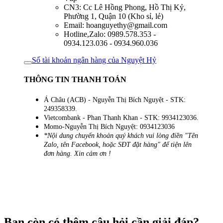
CN3: Cc Lê Hồng Phong, Hồ Thị Kỷ,
Phường 1, Quận 10 (Kho sỉ, lẻ)
Email: hoanguyethy@gmail.com
Hotline,Zalo: 0989.578.353 -
0934.123.036 - 0934.960.036
Số tài khoản ngân hàng của Nguyệt Hỷ
THÔNG TIN THANH TOÁN
Á Châu (ACB) - Nguyễn Thị Bích Nguyệt - STK:
249358339.
Vietcombank - Phan Thanh Khan - STK: 9934123036.
Momo-Nguyễn Thị Bích Nguyệt: 0934123036
*Nội dung chuyển khoản quý khách vui lòng điền "Tên
Zalo, tên Facebook, hoặc SĐT đặt hàng" để tiện lên
đơn hàng. Xin cảm ơn !
Bạn còn có thêm câu hỏi cần giải đáp?