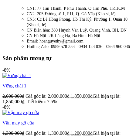
CN1: 77 Tân Thành, P Phú Thạnh, Q Tân Phú, TP.HCM
CN2: 205 Đường số 1, P11, Q. Gò Vấp (Kho sỉ, lẻ)
CN3: Cc Lê Hồng Phong, Hồ Thị Kỷ, Phường 1, Quận 10
(Kho sỉ, lẻ)
CN Biên hòa: 380 Huỳnh Văn Luỹ, Quang Vinh, BH, ĐN
CN Hà Nội: 2K Láng Hạ, Ba Đình Hà Nội.
Email: hoanguyethy@gmail.com
Hotline,Zalo: 0989.578.353 - 0934.123.036 - 0934.960.036
Sản phẩm tương tự
-8%
Vững chãi 1
2,000,000
₫
Giá gốc là: 2,000,000₫.
1,850,000
₫
Giá hiện tại là:
1,850,000₫.
Tiết kiệm: 7.5%
-8%
Vận may gõ cửa
1,300,000
₫
Giá gốc là: 1,300,000₫.
1,200,000
₫
Giá hiện tại là: