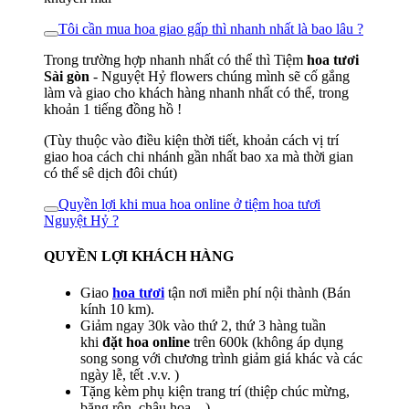
Tôi cần mua hoa giao gấp thì nhanh nhất là bao lâu ?
Trong trường hợp nhanh nhất có thể thì Tiệm
hoa tươi
Sài gòn
- Nguyệt Hỷ flowers chúng mình sẽ cố gắng
làm và giao cho khách hàng nhanh nhất có thể, trong
khoản 1 tiếng đồng hồ !
(Tùy thuộc vào điều kiện thời tiết, khoản cách vị trí
giao hoa cách chi nhánh gần nhất bao xa mà thời gian
có thể sê dịch đôi chút)
Quyền lợi khi mua hoa online ở tiệm hoa tươi
Nguyệt Hỷ ?
QUYỀN LỢI KHÁCH HÀNG
Giao
hoa tươi
tận nơi miễn phí nội thành (Bán
kính 10 km).
Giảm ngay 30k vào thứ 2, thứ 3 hàng tuần
khi
đặt hoa online
trên 600k (không áp dụng
song song với chương trình giảm giá khác và các
ngày lễ, tết .v.v. )
Tặng kèm phụ kiện trang trí (thiệp chúc mừng,
băng rôn, chậu hoa,...)