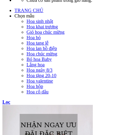
Chưa có sản phẩm trong giỏ hàng.
TRANG CHỦ
Chọn mẫu
Hoa sinh nhật
Hoa khai trương
Giỏ hoa chúc mừng
Hoa bó
Hoa tang lễ
Hoa lan hồ điệp
Hoa chúc mừng
Bó hoa Baby
Lẵng hoa
Hoa ngày 8/3
Hoa tặng 20-10
Hoa valentine
Hoa hộp
Hoa cô dâu
Lọc