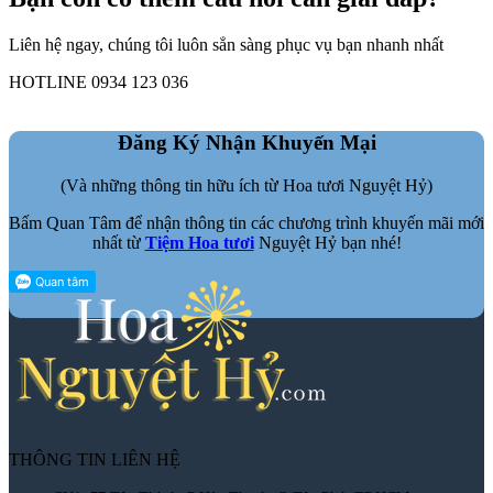
Liên hệ ngay, chúng tôi luôn sẳn sàng phục vụ bạn nhanh nhất
HOTLINE 0934 123 036
Đăng Ký Nhận Khuyến Mại
(Và những thông tin hữu ích từ Hoa tươi Nguyệt Hỷ)
Bấm Quan Tâm để nhận thông tin các chương trình khuyến mãi mới
nhất từ
Tiệm Hoa tươi
Nguyệt Hỷ bạn nhé!
THÔNG TIN LIÊN HỆ