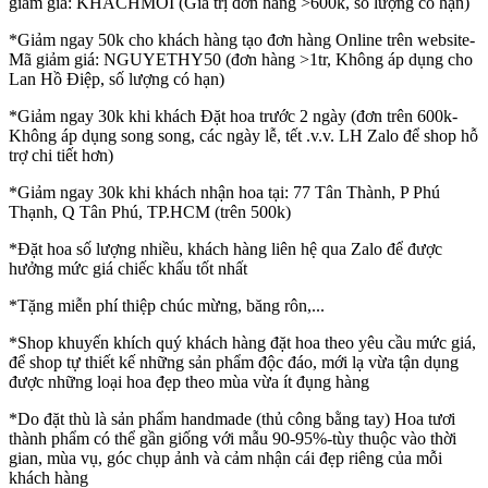
giảm giá: KHACHMOI (Giá trị đơn hàng >600k, số lượng có hạn)
*Giảm ngay 50k cho khách hàng tạo đơn hàng Online trên website-
Mã giảm giá: NGUYETHY50 (đơn hàng >1tr, Không áp dụng cho
Lan Hồ Điệp, số lượng có hạn)
*Giảm ngay 30k khi khách Đặt hoa trước 2 ngày (đơn trên 600k-
Không áp dụng song song, các ngày lễ, tết .v.v. LH Zalo để shop hỗ
trợ chi tiết hơn)
*Giảm ngay 30k khi khách nhận hoa tại: 77 Tân Thành, P Phú
Thạnh, Q Tân Phú, TP.HCM (trên 500k)
*Đặt hoa số lượng nhiều, khách hàng liên hệ qua Zalo để được
hưởng mức giá chiếc khấu tốt nhất
*Tặng miễn phí thiệp chúc mừng, băng rôn,...
*Shop khuyến khích quý khách hàng đặt hoa theo yêu cầu mức giá,
để shop tự thiết kế những sản phẩm độc đáo, mới lạ vừa tận dụng
được những loại hoa đẹp theo mùa vừa ít đụng hàng
*Do đặt thù là sản phẩm handmade (thủ công bằng tay) Hoa tươi
thành phẩm có thể gần giống với mẫu 90-95%-tùy thuộc vào thời
gian, mùa vụ, góc chụp ảnh và cảm nhận cái đẹp riêng của mỗi
khách hàng