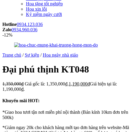
Hoa tặng tốt nghiệp
Hoa xin lỗi
Kỷ niệm ngày cưới
Hotline
0934.123.036
Zalo
0934.960.036
-12%
Trang chủ
/
Sự kiện
/
Hoa ngày nhà giáo
Đại phú thịnh KT048
1,350,000
₫
Giá gốc là: 1,350,000₫.
1,190,000
₫
Giá hiện tại là:
1,190,000₫.
Khuyến mãi HOT:
*Giao hoa tươi tận nơi miễn phí nội thành (Bán kính 10km đơn trên
500k)
*Giảm ngay 20k cho khách hàng mới tạo đơn hàng trên website-Mã