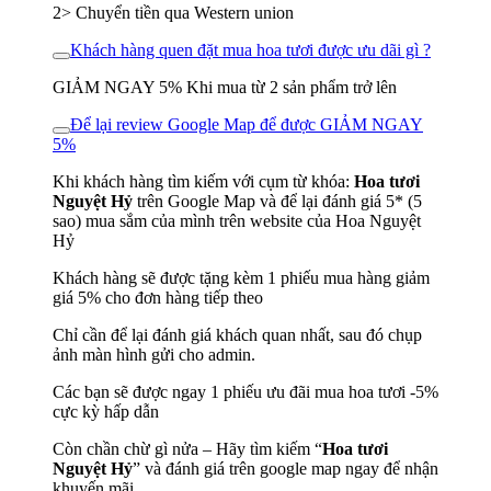
2> Chuyển tiền qua Western union
Khách hàng quen đặt mua hoa tươi được ưu dãi gì ?
GIẢM NGAY 5% Khi mua từ 2 sản phẩm trở lên
Để lại review Google Map để được GIẢM NGAY
5%
Khi khách hàng tìm kiếm với cụm từ khóa:
Hoa tươi
Nguyệt Hỷ
trên Google Map và để lại đánh giá 5* (5
sao) mua sắm của mình trên website của Hoa Nguyệt
Hỷ
Khách hàng sẽ được tặng kèm 1 phiếu mua hàng giảm
giá 5% cho đơn hàng tiếp theo
Chỉ cần để lại đánh giá khách quan nhất, sau đó chụp
ảnh màn hình gửi cho admin.
Các bạn sẽ được ngay 1 phiếu ưu đãi mua hoa tươi -5%
cực kỳ hấp dẫn
Còn chần chừ gì nửa – Hãy tìm kiếm “
Hoa tươi
Nguyệt Hỷ
” và đánh giá trên google map ngay để nhận
khuyến mãi