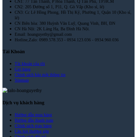
CN1: 77 Tân Thành, P Hòa Thạnh, Q Tân Phú, TP.HCM
CN2: 205 Đường số 1, P11, Q. Gò Vấp (Kho sỉ, lẻ)
CN3: Cc Lê Hồng Phong, Hồ Thị Kỷ, Phường 1, Quận 10 (Kho sỉ,
lẻ)
CN Biên hòa: 380 Huỳnh Văn Luỹ, Quang Vinh, BH, ĐN
CN Hà Nội: 2K Láng Hạ, Ba Đình Hà Nội.
Email: hoanguyethy@gmail.com
Hotline,Zalo: 0989.578.353 - 0934.123.036 - 0934.960.036
Tài Khoản
Tài khoản của tôi
Giỏ hàng
Chính sách bảo mật thông tin
Sitemap
Dịch vụ khách hàng
Hướng dẫn mua hàng
Hướng dẫn thanh toán
Chính sách giao hàng
Câu hỏi thường gặp
Chính sách đổi trả