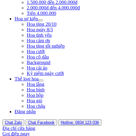
1.500.000 đến 2.000.000đ
2.000.000đ đến 4.000.000đ
Trên 4.000.000
Hoa sự kiện
Hoa tặng 20/10
Hoa ngày 8/3
Hoa tình yêu
Hoa cảm ơn
Hoa tặng tốt nghiệp
Hoa cưới
Hoa cô dâu
Background
Hoa cài áo
Kỷ niệm ngày cưới
Thể loại hoa
Hoa lẵng
Hoa bình
Hoa hộp
Hoa giỏ
Hoa chậu
Đăng nhập
Chat Zalo
Chat Facebook
Hotline: 0934 123 036
Địa chỉ cửa hàng
Gọi điện ngay