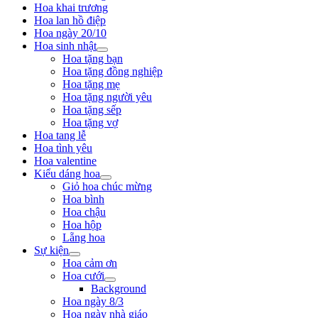
Hoa khai trương
Hoa lan hồ điệp
Hoa ngày 20/10
Hoa sinh nhật
Hoa tặng bạn
Hoa tặng đồng nghiệp
Hoa tặng mẹ
Hoa tặng người yêu
Hoa tặng sếp
Hoa tặng vợ
Hoa tang lễ
Hoa tình yêu
Hoa valentine
Kiểu dáng hoa
Giỏ hoa chúc mừng
Hoa bình
Hoa chậu
Hoa hộp
Lẵng hoa
Sự kiện
Hoa cảm ơn
Hoa cưới
Background
Hoa ngày 8/3
Hoa ngày nhà giáo