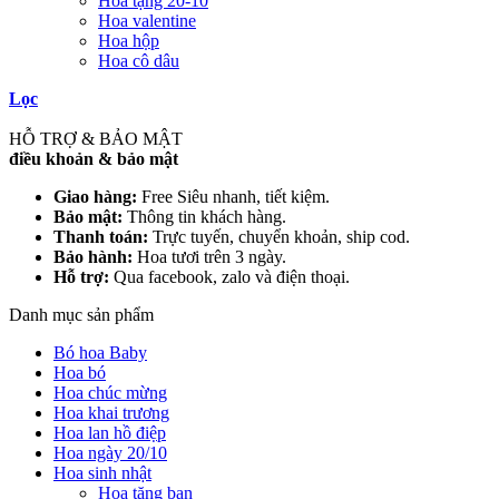
Hoa tặng 20-10
Hoa valentine
Hoa hộp
Hoa cô dâu
Lọc
HỖ TRỢ & BẢO MẬT
điều khoản & bảo mật
Giao hàng:
Free Siêu nhanh, tiết kiệm.
Bảo mật:
Thông tin khách hàng.
Thanh toán:
Trực tuyến, chuyển khoản, ship cod.
Bảo hành:
Hoa tươi trên 3 ngày.
Hỗ trợ:
Qua facebook, zalo và điện thoại.
Danh mục sản phẩm
Bó hoa Baby
Hoa bó
Hoa chúc mừng
Hoa khai trương
Hoa lan hồ điệp
Hoa ngày 20/10
Hoa sinh nhật
Hoa tặng bạn