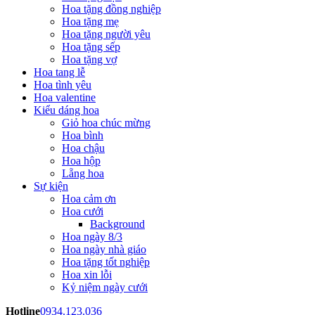
Hoa tặng đồng nghiệp
Hoa tặng mẹ
Hoa tặng người yêu
Hoa tặng sếp
Hoa tặng vợ
Hoa tang lễ
Hoa tình yêu
Hoa valentine
Kiểu dáng hoa
Giỏ hoa chúc mừng
Hoa bình
Hoa chậu
Hoa hộp
Lẵng hoa
Sự kiện
Hoa cảm ơn
Hoa cưới
Background
Hoa ngày 8/3
Hoa ngày nhà giáo
Hoa tặng tốt nghiệp
Hoa xin lỗi
Kỷ niệm ngày cưới
Hotline
0934.123.036