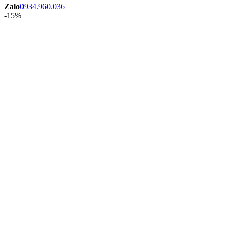
Zalo
0934.960.036
-15%