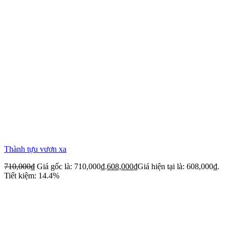
Thành tựu vươn xa
710,000
₫
Giá gốc là: 710,000₫.
608,000
₫
Giá hiện tại là: 608,000₫.
Tiết kiệm: 14.4%