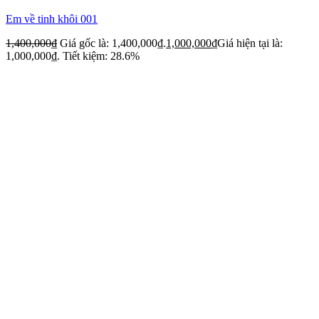
Em về tinh khôi 001
1,400,000
₫
Giá gốc là: 1,400,000₫.
1,000,000
₫
Giá hiện tại là:
1,000,000₫.
Tiết kiệm: 28.6%