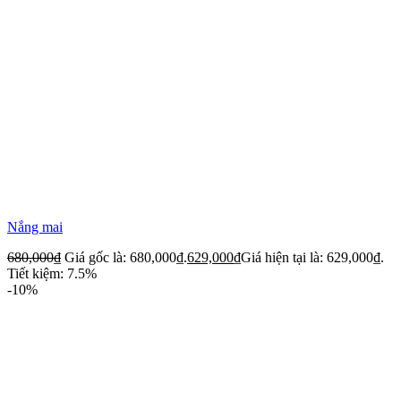
Nắng mai
680,000
₫
Giá gốc là: 680,000₫.
629,000
₫
Giá hiện tại là: 629,000₫.
Tiết kiệm: 7.5%
-10%