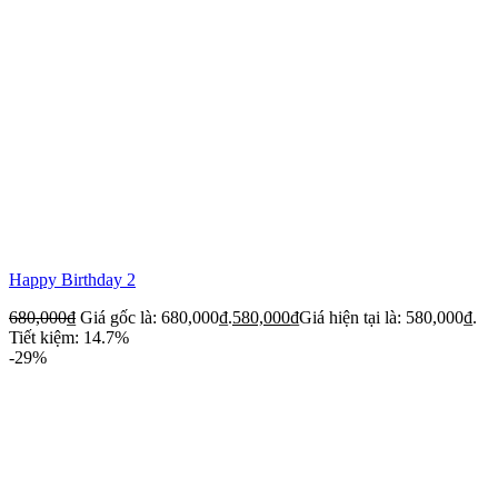
Happy Birthday 2
680,000
₫
Giá gốc là: 680,000₫.
580,000
₫
Giá hiện tại là: 580,000₫.
Tiết kiệm: 14.7%
-29%