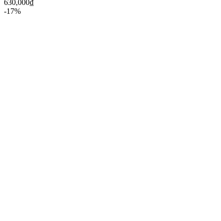
630,000
₫
-17%