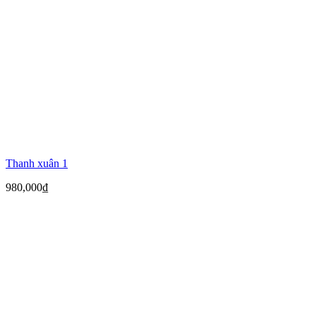
Thanh xuân 1
980,000
₫