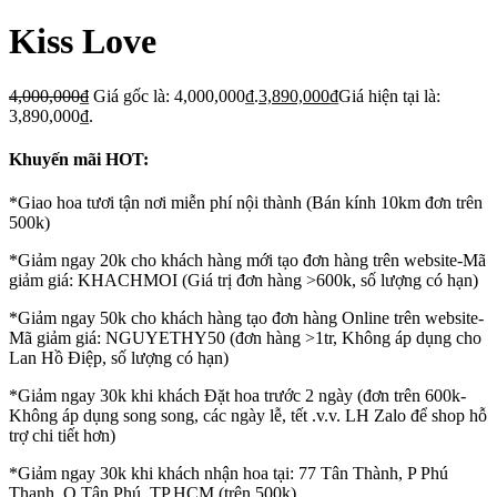
Kiss Love
4,000,000
₫
Giá gốc là: 4,000,000₫.
3,890,000
₫
Giá hiện tại là:
3,890,000₫.
Khuyến mãi HOT:
*Giao hoa tươi tận nơi miễn phí nội thành (Bán kính 10km đơn trên
500k)
*Giảm ngay 20k cho khách hàng mới tạo đơn hàng trên website-Mã
giảm giá: KHACHMOI (Giá trị đơn hàng >600k, số lượng có hạn)
*Giảm ngay 50k cho khách hàng tạo đơn hàng Online trên website-
Mã giảm giá: NGUYETHY50 (đơn hàng >1tr, Không áp dụng cho
Lan Hồ Điệp, số lượng có hạn)
*Giảm ngay 30k khi khách Đặt hoa trước 2 ngày (đơn trên 600k-
Không áp dụng song song, các ngày lễ, tết .v.v. LH Zalo để shop hỗ
trợ chi tiết hơn)
*Giảm ngay 30k khi khách nhận hoa tại: 77 Tân Thành, P Phú
Thạnh, Q Tân Phú, TP.HCM (trên 500k)