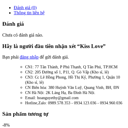
Đánh giá (0)
Thông tin liên hệ
Đánh giá
Chưa có đánh giá nào.
Hãy là người đầu tiên nhận xét “Kiss Love”
Bạn phải
đăng nhập
để gửi đánh giá.
CN1: 77 Tân Thành, P Phú Thạnh, Q Tân Phú, TP.HCM
CN2: 205 Đường số 1, P11, Q. Gò Vấp (Kho sỉ, lẻ)
CN3: Cc Lê Hồng Phong, Hồ Thị Kỷ, Phường 1, Quận 10
(Kho sỉ, lẻ)
CN Biên hòa: 380 Huỳnh Văn Luỹ, Quang Vinh, BH, ĐN
CN Hà Nội: 2K Láng Hạ, Ba Đình Hà Nội.
Email: hoanguyethy@gmail.com
Hotline,Zalo: 0989.578.353 - 0934.123.036 - 0934.960.036
Sản phẩm tương tự
-8%