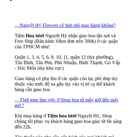
Nguyệt Hỷ Flowers có tính phí giao hàng không?
Tiệm
Hoa tươi
Nguyệt Hỷ nhận giao hoa tận nơi và
Free Ship (Bán kính 10km đơn trên 500k) ở các quận
của TPHCM như:
Quận 1, 3, 4, 5, 6, 8, 10, 11, quận 12 (tùy phường),
Tân Bình, Tân Phú, Phú Nhuận, Bình Thạnh, Gò Vấp
- Hóc Môn (tùy khu vực)
Giao hàng có phụ thu ở các quận còn lại, phí ship tùy
thuộc vào mức độ xa gần tùy vào vị trí cụ thể khách
hàng cần giao hoa
Thời gian làm việc ở Shop hoa từ mấy giờ đến mấy
giờ ?
Khi mua hàng ở
Tiệm hoa tươi
Nguyệt Hỷ, Shop
chúng tôi phục vụ khách hàng giao hoa giao từ 6h sáng
đến 22h.