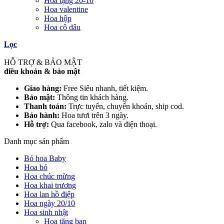
Hoa tặng 20-10
Hoa valentine
Hoa hộp
Hoa cô dâu
Lọc
HỖ TRỢ & BẢO MẬT
điều khoản & bảo mật
Giao hàng:
Free Siêu nhanh, tiết kiệm.
Bảo mật:
Thông tin khách hàng.
Thanh toán:
Trực tuyến, chuyển khoản, ship cod.
Bảo hành:
Hoa tươi trên 3 ngày.
Hỗ trợ:
Qua facebook, zalo và điện thoại.
Danh mục sản phẩm
Bó hoa Baby
Hoa bó
Hoa chúc mừng
Hoa khai trương
Hoa lan hồ điệp
Hoa ngày 20/10
Hoa sinh nhật
Hoa tặng bạn