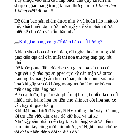
Tùy thuộc vào nhu cầu cấp bách của quý khách mà
shop sẽ giao hàng trong khoản thời gian từ
1 tiếng đến
1 tiếng rưỡi
đồng hồ.
Để đảm bảo sản phẩm được như ý và hoàn hảo nhất có
thể, khách nên đặt trước nửa ngày để sản phẩm được
thiết kế chu đáo và cẩn thận nhất
Khi giao hàng có gì để đảm bảo chất lượng?
Nhiều shop hoa cắm rất đẹp, rất nghệ thuật nhưng khi
giao đến địa chỉ cần thiết thì hoa thường dập gãy rất
nhiều
Để khắc phục điều đó, dịch vụ giao hoa tận nhà của
Nguyệt Hỷ đào tạo shipper cực kỳ cẩn thận và được
training kỹ năng cắm hoa cơ bản, đủ để chỉnh sửa mẫu
hoa khi gặp sự cố không mong muốn làm hư bố cục,
mất dáng của lẵng hoa
Bên cạnh đó, 1 phần sản phẩm bị hư hại nhiều là do rất
nhiều cửa hàng hoa ưu tiên cho shipper cột hoa sau xe
và chạy đi giao hàng
Khi
đặt hoa tươi
ở Nguyệt Hỷ không như vậy.. Chúng
tôi ưu tiên việc dùng tay để giữ hoa và lái xe
Như vậy sản phẩm đến tay khách hàng sẽ được đảm
bảo hơn, tay cũng mỏi hơn nhưng vì Nghệ thuật chúng
tôi chấp nhận đánh đổi vì điều đó !