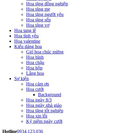
Hoa tặng đồng nghiệp
Hoa tặng mẹ
Hoa tặng người yêu
Hoa tặng sếp
Hoa tặng vợ
Hoa tang lễ
Hoa tình yêu
Hoa valentine
Kiểu dáng hoa
Giỏ hoa chúc mừng
Hoa bình
Hoa chậu
Hoa hộp
Lẵng hoa
Sự kiện
Hoa cảm ơn
Hoa cưới
Background
Hoa ngày 8/3
Hoa ngày nhà giáo
Hoa tặng tốt nghiệp
Hoa xin lỗi
Kỷ niệm ngày cưới
Hotline
0934.123.036