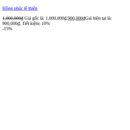
Hồng phúc tề thiên
1,000,000
₫
Giá gốc là: 1,000,000₫.
900,000
₫
Giá hiện tại là:
900,000₫.
Tiết kiệm: 10%
-15%