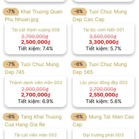
3,300,000₫.
là:
2,600,000₫.
là:
3,000,000₫.
2,400,00
-7%
-6%
Tài cát thịnh vượng 008
Tài lộc vinh hiển 001
2,700,000
3,500,000
₫
₫
Giá
Giá
Giá
Giá
2,500,000
3,300,000
₫
₫
gốc
hiện
gốc
hiện
Tiết kiệm: 7.4%
Tiết kiệm: 5.7%
là:
tại
là:
tại
2,700,000₫.
là:
3,500,000₫.
là:
2,500,000₫.
3,300,00
-7%
-6%
Thành danh viên mãn 002
Lộc phúc đông đầy 002
2,900,000
2,700,000
₫
₫
Giá
Giá
Giá
Giá
2,700,000
2,550,000
₫
₫
gốc
hiện
gốc
hiện
Tiết kiệm: 6.9%
Tiết kiệm: 5.6%
là:
tại
là:
tại
2,900,000₫.
là:
2,700,000₫.
là:
2,700,000₫.
2,550,00
-6%
-6%
Tài cát viên mãn 002
Đại trường phát 003