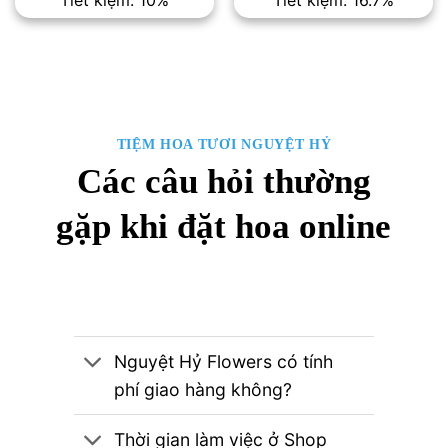
là:
tại
là:
tại
3,000,000₫.
là:
3,000,000₫.
là:
2,700,000₫.
2,500,00
TIỆM HOA TƯƠI NGUYỆT HỶ
Các câu hỏi thường
gặp khi đặt hoa online
Nguyệt Hỷ Flowers có tính
phí giao hàng không?
Thời gian làm việc ở Shop