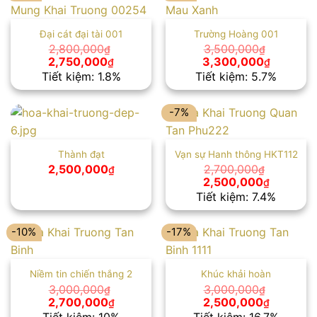
Đại cát đại tài 001
Trường Hoàng 001
2,800,000
3,500,000
₫
₫
Giá
Giá
Giá
Giá
2,750,000
3,300,000
₫
₫
gốc
hiện
gốc
hiện
Tiết kiệm: 1.8%
Tiết kiệm: 5.7%
là:
tại
là:
tại
2,800,000₫.
là:
3,500,000₫.
là:
2,750,000₫.
3,300,00
-7%
Thành đạt
Vạn sự Hanh thông HKT112
2,500,000
2,700,000
₫
₫
Giá
Giá
2,500,000
₫
gốc
hiện
Tiết kiệm: 7.4%
là:
tại
2,700,000₫.
là:
2,500,00
-10%
-17%
Niềm tin chiến thắng 2
Khúc khải hoàn
3,000,000
3,000,000
₫
₫
Giá
Giá
Giá
Giá
2,700,000
2,500,000
₫
₫
gốc
hiện
gốc
hiện
Tiết kiệm: 10%
Tiết kiệm: 16.7%