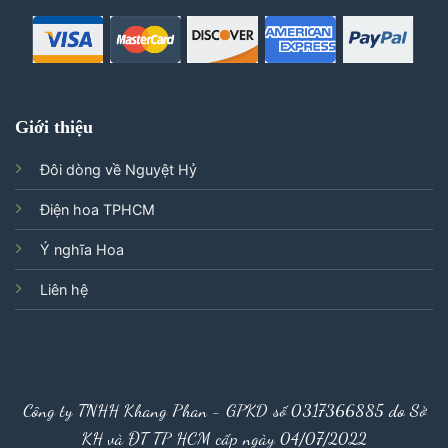
Giới thiệu
Đôi dòng về Nguyệt Hỷ
Điện hoa TPHCM
Ý nghĩa Hoa
Liên hệ
Công ty TNHH Khang Phan - GPKD số 0317366885 do Sở
KH và ĐT TP HCM cấp ngày 04/07/2022