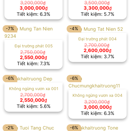
3,200,000
3,500,000
₫
₫
Giá
Giá
Giá
Giá
3,000,000
3,300,000
₫
₫
gốc
hiện
gốc
hiện
Tiết kiệm: 6.3%
Tiết kiệm: 5.7%
là:
tại
là:
tại
3,200,000₫.
là:
3,500,000₫.
là:
3,000,000₫.
3,300,00
-7%
-4%
Đại trường phát 004
2,700,000
₫
Đại trường phát 005
Giá
Giá
2,600,000
₫
2,750,000
₫
gốc
hiện
Tiết kiệm: 3.7%
Giá
Giá
2,550,000
₫
là:
tại
gốc
hiện
Tiết kiệm: 7.3%
2,700,000₫.
là:
là:
tại
2,600,00
2,750,000₫.
là:
2,550,000₫.
-6%
-6%
Không ngừng vươn xa 001
2,700,000
₫
Không ngừng vươn xa 004
Giá
Giá
2,550,000
₫
3,200,000
₫
gốc
hiện
Tiết kiệm: 5.6%
Giá
Giá
3,000,000
₫
là:
tại
gốc
hiện
Tiết kiệm: 6.3%
2,700,000₫.
là:
là:
tại
2,550,000₫.
3,200,000₫.
là:
3,000,00
-2%
-6%