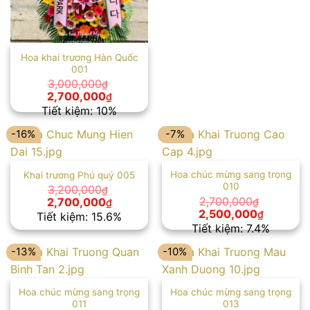
Hoa khai trương Hàn Quốc
001
3,000,000
₫
Giá
Giá
2,700,000
₫
gốc
hiện
Tiết kiệm: 10%
là:
tại
3,000,000₫.
là:
-16%
-7%
2,700,000₫.
Hoa chúc mừng sang trọng
Khai trương Phú quý 005
010
3,200,000
₫
Giá
Giá
2,700,000
2,700,000
₫
₫
gốc
hiện
Giá
Giá
2,500,000
₫
Tiết kiệm: 15.6%
là:
tại
gốc
hiện
Tiết kiệm: 7.4%
3,200,000₫.
là:
là:
tại
2,700,000₫.
2,700,000₫.
là:
-13%
-10%
2,500,00
Hoa chúc mừng sang trọng
Hoa chúc mừng sang trọng
011
013