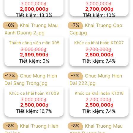
3,000,000
3,000,000
₫
₫
Giá
Giá
Giá
Giá
2,600,000
2,700,000
₫
₫
gốc
hiện
gốc
hiện
Tiết kiệm: 13.3%
Tiết kiệm: 10%
là:
tại
là:
tại
3,000,000₫.
là:
3,000,000₫.
là:
-0%
-7%
2,600,000₫.
2,700,00
Thành công viên mãn 005
Khúc ca khải hoàn KT007
3,000,000
2,700,000
₫
₫
Giá
Giá
Giá
Giá
2,999,999
2,500,000
₫
₫
gốc
hiện
gốc
hiện
Tiết kiệm: 0%
Tiết kiệm: 7.4%
là:
tại
là:
tại
3,000,000₫.
là:
2,700,000₫.
là:
2,999,999₫.
2,500,00
-17%
-7%
Khúc ca khải hoàn KT009
Khúc ca khải hoàn KT018
3,000,000
2,700,000
₫
₫
Giá
Giá
Giá
Giá
2,500,000
2,500,000
₫
₫
gốc
hiện
gốc
hiện
Tiết kiệm: 16.7%
Tiết kiệm: 7.4%
là:
tại
là:
tại
3,000,000₫.
là:
2,700,000₫.
là:
2,500,000₫.
2,500,00
-8%
-8%