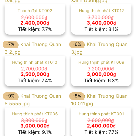
Thành đạt KT002
Hưng thịnh phát KT012
2,600,000
3,700,000
₫
₫
Giá
Giá
Giá
Giá
2,400,000
3,400,000
₫
₫
gốc
hiện
gốc
hiện
Tiết kiệm: 7.7%
Tiết kiệm: 8.1%
là:
tại
là:
tại
2,600,000₫.
là:
3,700,000₫.
là:
2,400,000₫.
3,400,00
-7%
-6%
Hưng thịnh phát KT010
Hưng thịnh phát KT009
2,700,000
3,200,000
₫
₫
Giá
Giá
Giá
Giá
2,500,000
3,000,000
₫
₫
gốc
hiện
gốc
hiện
Tiết kiệm: 7.4%
Tiết kiệm: 6.3%
là:
tại
là:
tại
2,700,000₫.
là:
3,200,000₫.
là:
2,500,000₫.
3,000,00
-9%
-8%
Hưng thịnh phát KT006
Hưng thịnh phát KT001
3,300,000
2,600,000
₫
₫
Giá
Giá
Giá
Giá
3,000,000
2,400,000
₫
₫
gốc
hiện
gốc
hiện
Tiết kiệm: 9.1%
Tiết kiệm: 7.7%
là:
tại
là:
tại