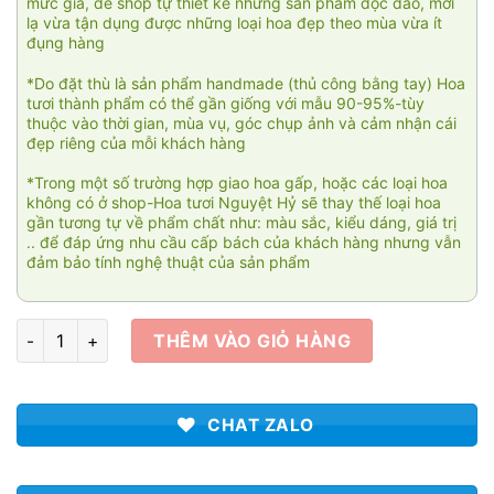
mức giá, để shop tự thiết kế những sản phẩm độc đáo, mới
lạ vừa tận dụng được những loại hoa đẹp theo mùa vừa ít
đụng hàng
*Do đặt thù là sản phẩm handmade (thủ công bằng tay) Hoa
tươi thành phẩm có thể gần giống với mẫu 90-95%-tùy
thuộc vào thời gian, mùa vụ, góc chụp ảnh và cảm nhận cái
đẹp riêng của mỗi khách hàng
*Trong một số trường hợp giao hoa gấp, hoặc các loại hoa
không có ở shop-Hoa tươi Nguyệt Hỷ sẽ thay thế loại hoa
gần tương tự về phẩm chất như: màu sắc, kiểu dáng, giá trị
.. để đáp ứng nhu cầu cấp bách của khách hàng nhưng vẫn
đảm bảo tính nghệ thuật của sản phẩm
Không ngừng vươn xa 004 số lượng
THÊM VÀO GIỎ HÀNG
CHAT ZALO