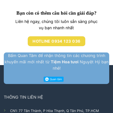
Bạn còn có thêm câu hỏi cần giải đáp?
Liên hệ ngay, chúng tôi luôn sẳn sàng phục
vụ bạn nhanh nhất
HOTLINE 0934 123 036
Bấm Quan Tâm để nhận thông tin các chương trình
khuyến mãi mới nhất từ
Tiệm Hoa tươi
Nguyệt Hỷ bạn
nhé!
THÔNG TIN LIÊN HỆ
CN1: 77 Tân Thành, P Hòa Thạnh, Q Tân Phú, TP.HCM