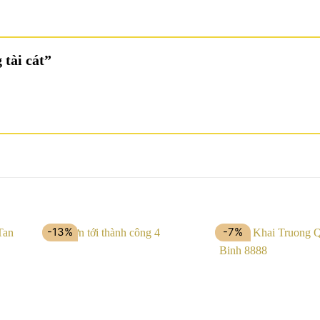
 tài cát”
-13%
-7%