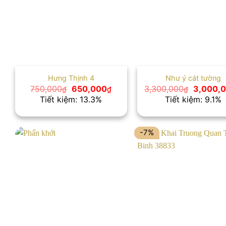
Hưng Thịnh 4
Như ý cát tường
Giá
Giá
Giá
750,000
650,000
3,300,000
3,000,
₫
₫
₫
gốc
hiện
gốc
Tiết kiệm: 13.3%
Tiết kiệm: 9.1%
là:
tại
là:
750,000₫.
là:
3,300,0
650,000₫.
-7%