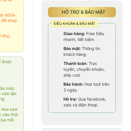
HỖ TRỢ & BẢO MẬT
rên 600k-
o để shop
ĐIỀU KHOẢN & BẢO MẬT
Giao hàng:
Free Siêu
P Phú
nhanh, tiết kiệm.
Bảo mật:
Thông tin
khách hàng.
ể được
Thanh toán:
Trực
tuyến, chuyển khoản,
ship cod.
Bảo hành:
Hoa tươi trên
cầu mức
3 ngày.
ạ vừa tận
àng
Hỗ trợ:
Qua facebook,
zalo và điện thoại.
 Hoa tươi
 vào thời
của mỗi