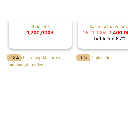
Phấn khởi
Sắc màu thành côn
Giá
1,700,000
1,500,000
1,400,0
₫
₫
gốc
Tiết kiệm: 6.7%
là:
1,500,00
-12%
-8%