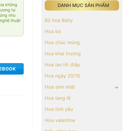
hoa không
DANH MỤC SẢN PHẨM
tương tự
 ứng nhu
Bó hoa Baby
nghệ thuật
Hoa bó
Hoa chúc mừng
Hoa khai trương
Hoa lan hồ điệp
CEBOOK
Hoa ngày 20/10
Hoa sinh nhật
Hoa tang lễ
Hoa tình yêu
Hoa valentine