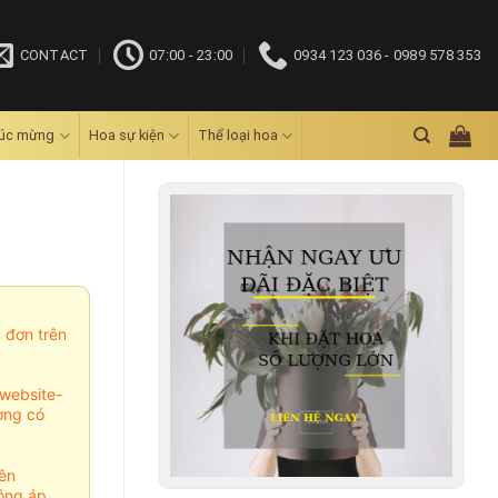
CONTACT
07:00 - 23:00
0934 123 036 - 0989 578 353
húc mừng
Hoa sự kiện
Thể loại hoa
m đơn trên
website-
ợng có
ên
ông áp