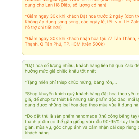
dụng cho Lan Hồ Điệp, số lượng có hạn)
*Giảm ngay 30k khi khách Đặt hoa trước 2 ngày (đơn t
Không áp dụng song song, các ngày lễ, tết .v.v. LH Zal
hỗ trợ chi tiết hơn)
*Giảm ngay 30k khi khách nhận hoa tại: 77 Tân Thành, 
Thạnh, Q Tân Phú, TP.HCM (trên 500k)
*Đặt hoa số lượng nhiều, khách hàng liên hệ qua Zalo đ
hưởng mức giá chiếc khấu tốt nhất
*Tặng miễn phí thiệp chúc mừng, băng rôn,...
*Shop khuyến khích quý khách hàng đặt hoa theo yêu 
giá, để shop tự thiết kế những sản phẩm độc đáo, mới l
dụng được những loại hoa đẹp theo mùa vừa ít đụng h
*Do đặt thù là sản phẩm handmade (thủ công bằng tay)
thành phẩm có thể gần giống với mẫu 90-95%-tùy thuộc
gian, mùa vụ, góc chụp ảnh và cảm nhận cái đẹp riêng 
khách hàng