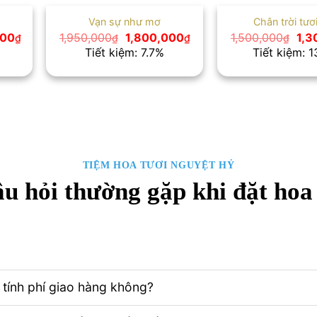
Vạn sự như mơ
Chân trời tươ
Giá
Giá
Giá
Giá
000
1,950,000
1,800,000
1,500,000
1,3
₫
₫
₫
₫
hiện
gốc
hiện
gốc
Tiết kiệm: 7.7%
Tiết kiệm: 
tại
là:
tại
là:
00₫.
là:
1,950,000₫.
là:
1,5
2,200,000₫.
1,800,000₫.
TIỆM HOA TƯƠI NGUYỆT HỶ
u hỏi thường gặp khi đặt hoa
tính phí giao hàng không?