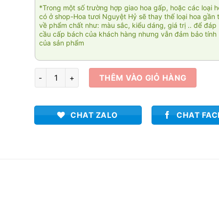
*Trong một số trường hợp giao hoa gấp, hoặc các loại 
có ở shop-Hoa tươi Nguyệt Hỷ sẽ thay thế loại hoa gần 
về phẩm chất như: màu sắc, kiểu dáng, giá trị .. để đáp
cầu cấp bách của khách hàng nhưng vẫn đảm bảo tính 
của sản phẩm
Khai trương tài cát số lượng
THÊM VÀO GIỎ HÀNG
CHAT ZALO
CHAT FA