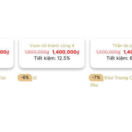
Vươn tới thành công 4
Thần tài t
Giá
Giá
Giá
Giá
000
1,600,000
1,400,000
1,500,000
1,4
₫
₫
₫
₫
hiện
gốc
hiện
gốc
Tiết kiệm: 12.5%
Tiết kiệm: 
tại
là:
tại
là:
00₫.
là:
1,600,000₫.
là:
1,5
3,000,000₫.
1,400,000₫.
-6%
-7%