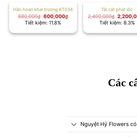
Hân hoan khai trương KT034
Tài cát phát lộc
Giá
Giá
Giá
680,000
600,000
2,400,000
2,200,
₫
₫
₫
gốc
hiện
gốc
Tiết kiệm: 11.8%
Tiết kiệm: 8.3%
là:
tại
là:
680,000₫.
là:
2,400,0
600,000₫.
Các câ
Nguyệt Hỷ Flowers có 