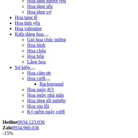
Hoa tặng người yêu
Hoa tặng sếp
Hoa tặng vợ
Hoa tang lễ
Hoa tình yêu
Hoa valentine
Kiểu dáng hoa
Giỏ hoa chúc mừng
Hoa bình
Hoa chậu
Hoa hộp
Lẵng hoa
Sự kiện
Hoa cảm ơn
Hoa cưới
Background
Hoa ngày 8/3
Hoa ngày nhà giáo
Hoa tặng tốt nghiệp
Hoa xin lỗi
Kỷ niệm ngày cưới
Hotline
0934.123.036
Zalo
0934.960.036
-15%