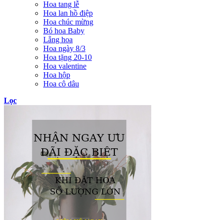
Hoa tang lễ
Hoa lan hồ điệp
Hoa chúc mừng
Bó hoa Baby
Lẵng hoa
Hoa ngày 8/3
Hoa tặng 20-10
Hoa valentine
Hoa hộp
Hoa cô dâu
Lọc