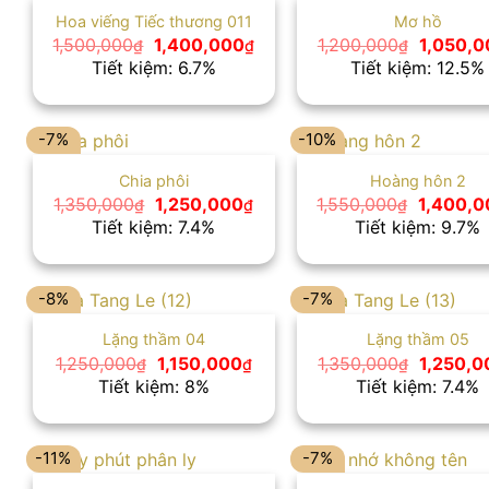
Hoa viếng Tiếc thương 011
Mơ hồ
Giá
Giá
Giá
1,500,000
1,400,000
1,200,000
1,050,0
₫
₫
₫
gốc
hiện
gốc
Tiết kiệm: 6.7%
Tiết kiệm: 12.5%
là:
tại
là:
1,500,000₫.
là:
1,200,00
1,400,000₫.
-7%
-10%
Chia phôi
Hoàng hôn 2
Giá
Giá
Giá
1,350,000
1,250,000
1,550,000
1,400,0
₫
₫
₫
gốc
hiện
gốc
Tiết kiệm: 7.4%
Tiết kiệm: 9.7%
là:
tại
là:
1,350,000₫.
là:
1,550,00
1,250,000₫.
-8%
-7%
Lặng thầm 04
Lặng thầm 05
Giá
Giá
Giá
1,250,000
1,150,000
1,350,000
1,250,0
₫
₫
₫
gốc
hiện
gốc
Tiết kiệm: 8%
Tiết kiệm: 7.4%
là:
tại
là:
1,250,000₫.
là:
1,350,00
1,150,000₫.
-11%
-7%