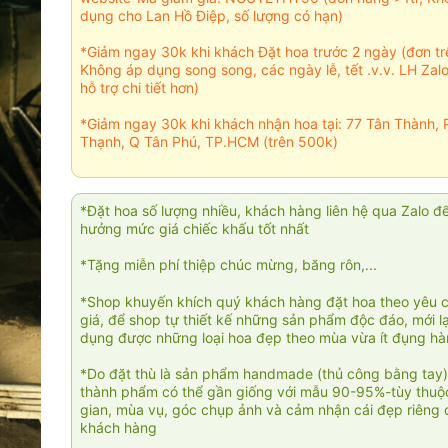
dụng cho Lan Hồ Điệp, số lượng có hạn)
*Giảm ngay 30k khi khách Đặt hoa trước 2 ngày (đơn t
Không áp dụng song song, các ngày lễ, tết .v.v. LH Zal
hỗ trợ chi tiết hơn)
*Giảm ngay 30k khi khách nhận hoa tại: 77 Tân Thành, 
Thạnh, Q Tân Phú, TP.HCM (trên 500k)
*Đặt hoa số lượng nhiều, khách hàng liên hệ qua Zalo đ
hưởng mức giá chiếc khấu tốt nhất
*Tặng miễn phí thiệp chúc mừng, băng rôn,...
*Shop khuyến khích quý khách hàng đặt hoa theo yêu 
giá, để shop tự thiết kế những sản phẩm độc đáo, mới l
dụng được những loại hoa đẹp theo mùa vừa ít đụng h
*Do đặt thù là sản phẩm handmade (thủ công bằng tay)
thành phẩm có thể gần giống với mẫu 90-95%-tùy thuộc
gian, mùa vụ, góc chụp ảnh và cảm nhận cái đẹp riêng 
khách hàng