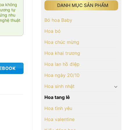
hoa không
DANH MỤC SẢN PHẨM
tương tự
 ứng nhu
Bó hoa Baby
nghệ thuật
Hoa bó
Hoa chúc mừng
Hoa khai trương
Hoa lan hồ điệp
CEBOOK
Hoa ngày 20/10
Hoa sinh nhật
Hoa tang lễ
Hoa tình yêu
Hoa valentine