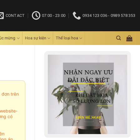
CONTACT
07:00 - 23:00
0934 123 036 - 0989 578 353
húc mừng
Hoa sự kiện
Thể loại hoa
m đơn trên
website-
ợng có
ên
ông áp