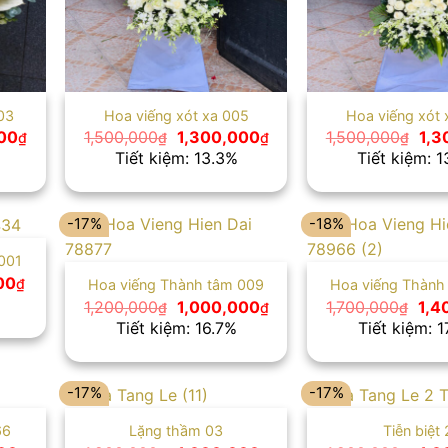
03
Hoa viếng xót xa 005
Hoa viếng xót 
Giá
Giá
Giá
Giá
00
1,500,000
1,300,000
1,500,000
1,3
₫
₫
₫
₫
hiện
gốc
hiện
gốc
Tiết kiệm: 13.3%
Tiết kiệm: 
tại
là:
tại
là:
0₫.
là:
1,500,000₫.
là:
1,5
1,000,000₫.
1,300,000₫.
-17%
-18%
001
Giá
00
₫
Hoa viếng Thành tâm 009
Hoa viếng Thành
hiện
Giá
Giá
Giá
1,200,000
1,000,000
1,700,000
1,4
₫
₫
₫
tại
gốc
hiện
gốc
Tiết kiệm: 16.7%
Tiết kiệm: 
00₫.
là:
là:
tại
là:
1,100,000₫.
1,200,000₫.
là:
1,7
1,000,000₫.
-17%
-17%
66
Lặng thầm 03
Tiễn biệt 