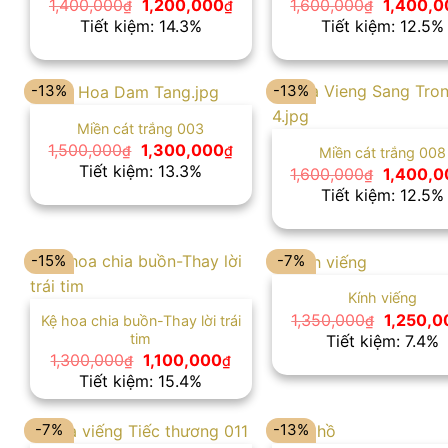
Giá
Giá
Giá
1,400,000
1,200,000
1,600,000
1,400,0
₫
₫
₫
gốc
hiện
gốc
Tiết kiệm: 14.3%
Tiết kiệm: 12.5%
là:
tại
là:
1,400,000₫.
là:
1,600,00
1,200,000₫.
-13%
-13%
Miền cát trắng 003
Giá
Giá
1,500,000
1,300,000
₫
₫
Miền cát trắng 008
gốc
hiện
Tiết kiệm: 13.3%
Giá
1,600,000
1,400,0
₫
là:
tại
gốc
Tiết kiệm: 12.5%
1,500,000₫.
là:
là:
1,300,000₫.
1,600,00
-15%
-7%
Kính viếng
Giá
1,350,000
1,250,0
Kệ hoa chia buồn-Thay lời trái
₫
gốc
tim
Tiết kiệm: 7.4%
là:
Giá
Giá
1,300,000
1,100,000
₫
₫
1,350,00
gốc
hiện
Tiết kiệm: 15.4%
là:
tại
1,300,000₫.
là:
1,100,000₫.
-7%
-13%