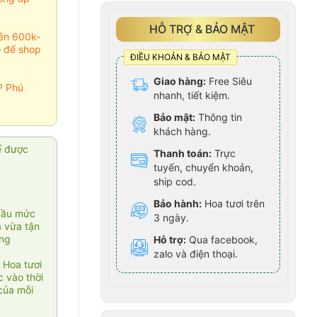
HỖ TRỢ & BẢO MẬT
rên 600k-
o để shop
ĐIỀU KHOẢN & BẢO MẬT
Giao hàng:
Free Siêu
P Phú
nhanh, tiết kiệm.
Bảo mật:
Thông tin
khách hàng.
ể được
Thanh toán:
Trực
tuyến, chuyển khoản,
ship cod.
Bảo hành:
Hoa tươi trên
cầu mức
3 ngày.
ạ vừa tận
àng
Hỗ trợ:
Qua facebook,
zalo và điện thoại.
 Hoa tươi
 vào thời
của mỗi