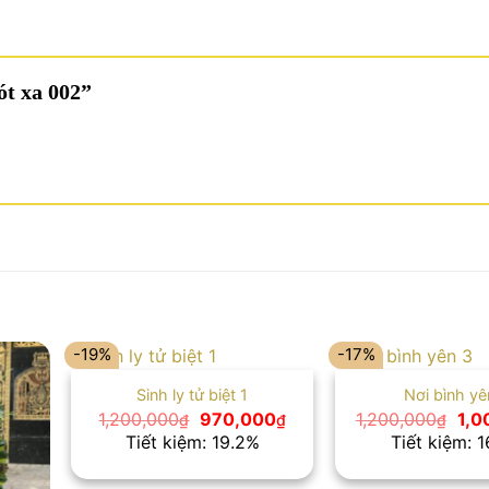
ót xa 002”
-19%
-17%
Sinh ly tử biệt 1
Nơi bình yê
Giá
Giá
Giá
1,200,000
970,000
1,200,000
1,0
₫
₫
₫
gốc
hiện
gốc
Tiết kiệm: 19.2%
Tiết kiệm: 
là:
tại
là:
1,200,000₫.
là:
1,2
970,000₫.