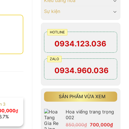
Kiểu dáng hoa
Sự kiện
HOTLINE
0934.123.036
ZALO
0934.960.036
SẢN PHẨM VỪA XEM
n 3
Giá
00,000
₫
Hoa viếng trang trọng
hiện
16.7%
002
tại
00,000₫.
là:
Giá
Giá
850,000
₫
700,000
₫
1,000,000₫.