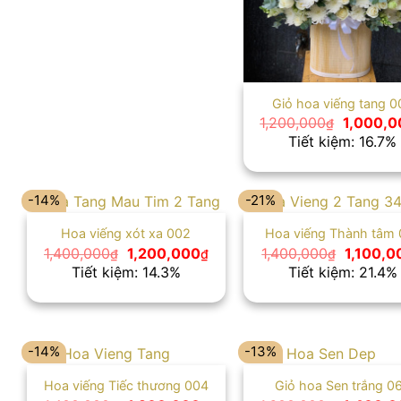
Giỏ hoa viếng tang 0
Giá
1,200,000
1,000,0
₫
gốc
Tiết kiệm: 16.7%
là:
1,200,00
-14%
-21%
Hoa viếng xót xa 002
Hoa viếng Thành tâm 
Giá
Giá
Giá
1,400,000
1,200,000
1,400,000
1,100,0
₫
₫
₫
gốc
hiện
gốc
Tiết kiệm: 14.3%
Tiết kiệm: 21.4%
là:
tại
là:
1,400,000₫.
là:
1,400,0
1,200,000₫.
-14%
-13%
Hoa viếng Tiếc thương 004
Giỏ hoa Sen trắng 0