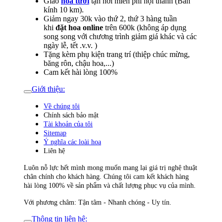
Giao
hoa tươi
tận nơi miễn phí nội thành (Bán
kính 10 km).
Giảm ngay 30k vào thứ 2, thứ 3 hàng tuần
khi
đặt hoa online
trên 600k (không áp dụng
song song với chương trình giảm giá khác và các
ngày lễ, tết .v.v. )
Tặng kèm phụ kiện trang trí (thiệp chúc mừng,
băng rôn, chậu hoa,...)
Cam kết hài lòng 100%
Giới thiệu:
Về chúng tôi
Chính sách bảo mật
Tài khoản của tôi
Sitemap
Ý nghĩa các loài hoa
Liên hệ
Luôn nỗ lực hết mình mong muốn mang lại giá trị nghệ thuật
chân chính cho khách hàng. Chúng tôi cam kết khách hàng
hài lòng 100% về sản phẩm và chất lượng phục vụ của mình.
Với phương châm: Tận tâm - Nhanh chóng - Uy tín.
Thông tin liên hệ: