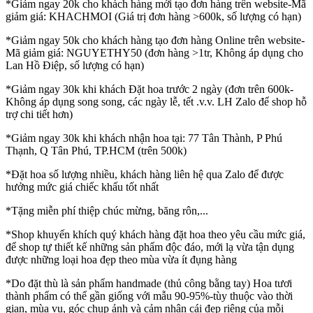
*Giảm ngay 20k cho khách hàng mới tạo đơn hàng trên website-Mã
giảm giá: KHACHMOI (Giá trị đơn hàng >600k, số lượng có hạn)
*Giảm ngay 50k cho khách hàng tạo đơn hàng Online trên website-
Mã giảm giá: NGUYETHY50 (đơn hàng >1tr, Không áp dụng cho
Lan Hồ Điệp, số lượng có hạn)
*Giảm ngay 30k khi khách Đặt hoa trước 2 ngày (đơn trên 600k-
Không áp dụng song song, các ngày lễ, tết .v.v. LH Zalo để shop hỗ
trợ chi tiết hơn)
*Giảm ngay 30k khi khách nhận hoa tại: 77 Tân Thành, P Phú
Thạnh, Q Tân Phú, TP.HCM (trên 500k)
*Đặt hoa số lượng nhiều, khách hàng liên hệ qua Zalo để được
hưởng mức giá chiếc khấu tốt nhất
*Tặng miễn phí thiệp chúc mừng, băng rôn,...
*Shop khuyến khích quý khách hàng đặt hoa theo yêu cầu mức giá,
để shop tự thiết kế những sản phẩm độc đáo, mới lạ vừa tận dụng
được những loại hoa đẹp theo mùa vừa ít đụng hàng
*Do đặt thù là sản phẩm handmade (thủ công bằng tay) Hoa tươi
thành phẩm có thể gần giống với mẫu 90-95%-tùy thuộc vào thời
gian, mùa vụ, góc chụp ảnh và cảm nhận cái đẹp riêng của mỗi