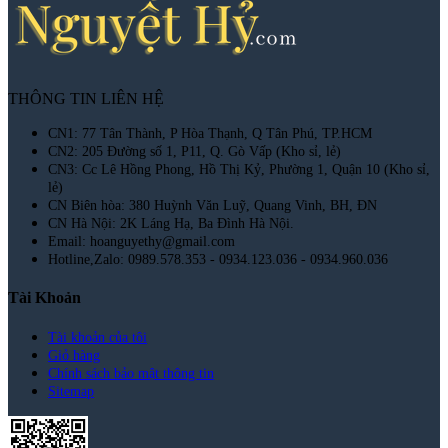
THÔNG TIN LIÊN HỆ
CN1: 77 Tân Thành, P Hòa Thạnh, Q Tân Phú, TP.HCM
CN2: 205 Đường số 1, P11, Q. Gò Vấp (Kho sỉ, lẻ)
CN3: Cc Lê Hồng Phong, Hồ Thị Kỷ, Phường 1, Quận 10 (Kho sỉ,
lẻ)
CN Biên hòa: 380 Huỳnh Văn Luỹ, Quang Vinh, BH, ĐN
CN Hà Nội: 2K Láng Hạ, Ba Đình Hà Nội.
Email: hoanguyethy@gmail.com
Hotline,Zalo: 0989.578.353 - 0934.123.036 - 0934.960.036
Tài Khoản
Tài khoản của tôi
Giỏ hàng
Chính sách bảo mật thông tin
Sitemap