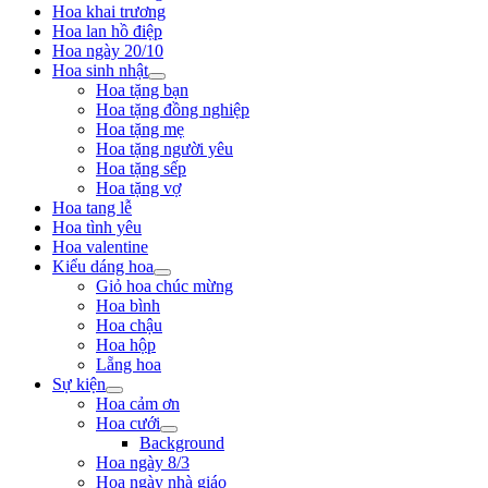
Hoa khai trương
Hoa lan hồ điệp
Hoa ngày 20/10
Hoa sinh nhật
Hoa tặng bạn
Hoa tặng đồng nghiệp
Hoa tặng mẹ
Hoa tặng người yêu
Hoa tặng sếp
Hoa tặng vợ
Hoa tang lễ
Hoa tình yêu
Hoa valentine
Kiểu dáng hoa
Giỏ hoa chúc mừng
Hoa bình
Hoa chậu
Hoa hộp
Lẵng hoa
Sự kiện
Hoa cảm ơn
Hoa cưới
Background
Hoa ngày 8/3
Hoa ngày nhà giáo