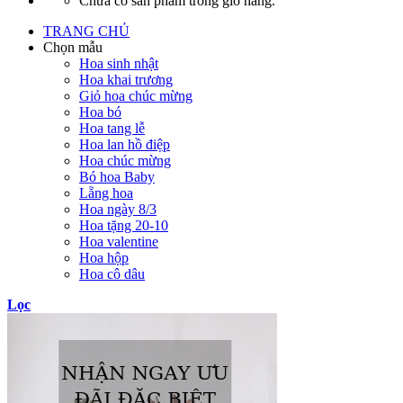
Chưa có sản phẩm trong giỏ hàng.
TRANG CHỦ
Chọn mẫu
Hoa sinh nhật
Hoa khai trương
Giỏ hoa chúc mừng
Hoa bó
Hoa tang lễ
Hoa lan hồ điệp
Hoa chúc mừng
Bó hoa Baby
Lẵng hoa
Hoa ngày 8/3
Hoa tặng 20-10
Hoa valentine
Hoa hộp
Hoa cô dâu
Lọc