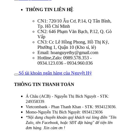
THÔNG TIN LIÊN HỆ
CN1: 720/10 Âu Cơ, P.14, Q Tân Bình,
Tp. Hồ Chí Minh
CN2: 646 Phạm Văn Bạch, P.12, Q. Gò
Vấp
CN3: Cc Lê Hồng Phong, Hồ Thị Kỷ,
Phường 1, Quận 10 (Kho sỉ, lẻ)
Email: hoanguyethy@gmail.com
Hotline,Zalo: 0989.578.353 -
0934.123.036 - 0934.960.036
Số tài khoản ngân hàng của Nguyệt Hỷ
THÔNG TIN THANH TOÁN
Á Châu (ACB) - Nguyễn Thị Bích Nguyệt - STK:
249358339.
Vietcombank - Phan Thanh Khan - STK: 9934123036.
Momo-Nguyễn Thị Bích Nguyệt: 0934123036
*Nội dung chuyển khoản quý khách vui lòng điền "Tên
Zalo, tên Facebook, hoặc SĐT đặt hàng" để tiện lên
đơn hàng. Xin cảm ơn !