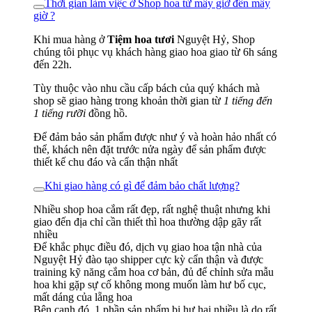
Thời gian làm việc ở Shop hoa từ mấy giờ đến mấy
giờ ?
Khi mua hàng ở
Tiệm hoa tươi
Nguyệt Hỷ, Shop
chúng tôi phục vụ khách hàng giao hoa giao từ 6h sáng
đến 22h.
Tùy thuộc vào nhu cầu cấp bách của quý khách mà
shop sẽ giao hàng trong khoản thời gian từ
1 tiếng đến
1 tiếng rưỡi
đồng hồ.
Để đảm bảo sản phẩm được như ý và hoàn hảo nhất có
thể, khách nên đặt trước nửa ngày để sản phẩm được
thiết kế chu đáo và cẩn thận nhất
Khi giao hàng có gì để đảm bảo chất lượng?
Nhiều shop hoa cắm rất đẹp, rất nghệ thuật nhưng khi
giao đến địa chỉ cần thiết thì hoa thường dập gãy rất
nhiều
Để khắc phục điều đó, dịch vụ giao hoa tận nhà của
Nguyệt Hỷ đào tạo shipper cực kỳ cẩn thận và được
training kỹ năng cắm hoa cơ bản, đủ để chỉnh sửa mẫu
hoa khi gặp sự cố không mong muốn làm hư bố cục,
mất dáng của lẵng hoa
Bên cạnh đó, 1 phần sản phẩm bị hư hại nhiều là do rất