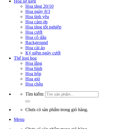
Hoa sự kiện
Hoa tặng 20/10
Hoa ngày 8/3
Hoa tình yêu
Hoa cảm ơn
Hoa tặng tốt nghiệp
Hoa cưới
Hoa cô dâu
Background
Hoa cài áo
Kỷ niệm ngày cưới
Thể loại hoa
Hoa lẵng
Hoa bình
Hoa hộp
Hoa giỏ
Hoa chậu
Tìm kiếm:
Chưa có sản phẩm trong giỏ hàng.
Menu