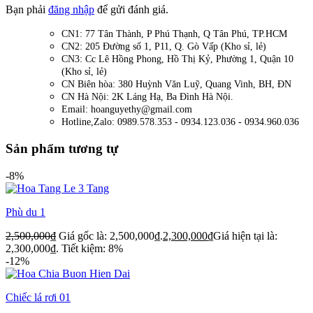
Bạn phải
đăng nhập
để gửi đánh giá.
CN1: 77 Tân Thành, P Phú Thạnh, Q Tân Phú, TP.HCM
CN2: 205 Đường số 1, P11, Q. Gò Vấp (Kho sỉ, lẻ)
CN3: Cc Lê Hồng Phong, Hồ Thị Kỷ, Phường 1, Quận 10
(Kho sỉ, lẻ)
CN Biên hòa: 380 Huỳnh Văn Luỹ, Quang Vinh, BH, ĐN
CN Hà Nội: 2K Láng Hạ, Ba Đình Hà Nội.
Email: hoanguyethy@gmail.com
Hotline,Zalo: 0989.578.353 - 0934.123.036 - 0934.960.036
Sản phẩm tương tự
-8%
Phù du 1
2,500,000
₫
Giá gốc là: 2,500,000₫.
2,300,000
₫
Giá hiện tại là:
2,300,000₫.
Tiết kiệm: 8%
-12%
Chiếc lá rơi 01