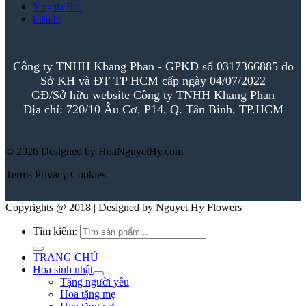
Ý nghĩa Hoa
Liên hệ
Công ty TNHH Khang Phan - GPKD số 0317366885 do
Sở KH và ĐT TP HCM cấp ngày 04/07/2022
GĐ/Sở hữu website Công ty TNHH Khang Phan
Địa chỉ: 720/10 Âu Cơ, P14, Q. Tân Bình, TP.HCM
© 2026 Designed by HoaNguyetHy.com
Terms
Privacy
Cookies
Copyrights @ 2018 | Designed by Nguyet Hy Flowers
Tìm kiếm:
TRANG CHỦ
Hoa sinh nhật
Tặng người yêu
Hoa tặng mẹ