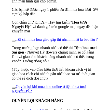
ảnh màn hình gửi cho admin.
Các bạn sẽ được ngay 1 phiếu ưu đãi mua hoa tươi -5%
cực kỳ hấp dẫn
Còn chần chừ gì nửa – Hãy tìm kiếm “
Hoa tươi
Nguyệt Hỷ
” và đánh giá trên google map ngay để nhận
khuyến mãi
Tôi cần mua hoa giao gấp thì nhanh nhất là bao lâu ?
Trong trường hợp nhanh nhất có thể thì Tiệm
hoa tươi
Sài gòn
- Nguyệt Hỷ flowers chúng mình sẽ cố gắng
làm và giao cho khách hàng nhanh nhất có thể, trong
khoản 1 tiếng đồng hồ !
(Tùy thuộc vào điều kiện thời tiết, khoản cách vị trí
giao hoa cách chi nhánh gần nhất bao xa mà thời gian
có thể sê dịch đôi chút)
Quyền lợi khi mua hoa online ở tiệm hoa tươi
Nguyệt Hỷ ?
QUYỀN LỢI KHÁCH HÀNG