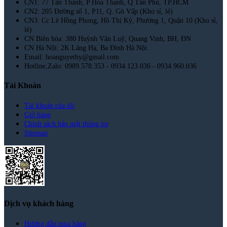
CN1: 77 Tân Thành, P Hòa Thạnh, Q Tân Phú, TP.HCM
CN2: 205 Đường số 1, P11, Q. Gò Vấp (Kho sỉ, lẻ)
CN3: Cc Lê Hồng Phong, Hồ Thị Kỷ, Phường 1, Quận 10 (Kho sỉ,
lẻ)
CN Biên hòa: 380 Huỳnh Văn Luỹ, Quang Vinh, BH, ĐN
CN Hà Nội: 2K Láng Hạ, Ba Đình Hà Nội.
Email: hoanguyethy@gmail.com
Hotline,Zalo: 0989.578.353 - 0934.123.036 - 0934.960.036
Tài Khoản
Tài khoản của tôi
Giỏ hàng
Chính sách bảo mật thông tin
Sitemap
Dịch vụ khách hàng
Hướng dẫn mua hàng