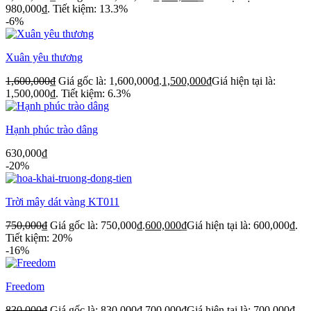
980,000₫.
Tiết kiệm: 13.3%
-6%
Xuân yêu thương
1,600,000
₫
Giá gốc là: 1,600,000₫.
1,500,000
₫
Giá hiện tại là:
1,500,000₫.
Tiết kiệm: 6.3%
Hạnh phúc trào dâng
630,000
₫
-20%
Trời mây dát vàng KT011
750,000
₫
Giá gốc là: 750,000₫.
600,000
₫
Giá hiện tại là: 600,000₫.
Tiết kiệm: 20%
-16%
Freedom
830,000
₫
Giá gốc là: 830,000₫.
700,000
₫
Giá hiện tại là: 700,000₫.