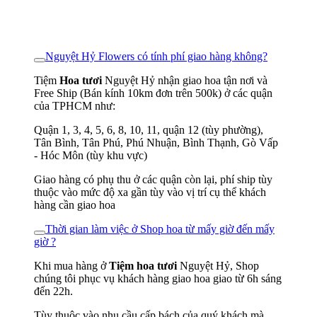
Nguyệt Hỷ Flowers có tính phí giao hàng không?
Tiệm
Hoa tươi
Nguyệt Hỷ nhận giao hoa tận nơi và
Free Ship (Bán kính 10km đơn trên 500k) ở các quận
của TPHCM như:
Quận 1, 3, 4, 5, 6, 8, 10, 11, quận 12 (tùy phường),
Tân Bình, Tân Phú, Phú Nhuận, Bình Thạnh, Gò Vấp
- Hóc Môn (tùy khu vực)
Giao hàng có phụ thu ở các quận còn lại, phí ship tùy
thuộc vào mức độ xa gần tùy vào vị trí cụ thể khách
hàng cần giao hoa
Thời gian làm việc ở Shop hoa từ mấy giờ đến mấy
giờ ?
Khi mua hàng ở
Tiệm hoa tươi
Nguyệt Hỷ, Shop
chúng tôi phục vụ khách hàng giao hoa giao từ 6h sáng
đến 22h.
Tùy thuộc vào nhu cầu cấp bách của quý khách mà