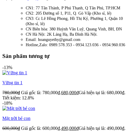
CN1: 77 Tân Thành, P Phú Thạnh, Q Tân Phú, TP.HCM
CN2: 205 Đường số 1, P11, Q. Gò Vấp (Kho sỉ, lẻ)
CN3: Cc Lê Hồng Phong, Hồ Thị Kỷ, Phường 1, Quận 10
(Kho sỉ, lẻ)
CN Biên hòa: 380 Huỳnh Văn Luỹ, Quang Vinh, BH, ĐN
CN Hà Nội: 2K Láng Hạ, Ba Đình Hà Nội.
Email: hoanguyethy@gmail.com
Hotline,Zalo: 0989.578.353 - 0934.123.036 - 0934.960.036
Sản phẩm tương tự
-13%
Vững tin 1
780,000
₫
Giá gốc là: 780,000₫.
680,000
₫
Giá hiện tại là: 680,000₫.
Tiết kiệm: 12.8%
-18%
Mặt trời bé con
600,000
₫
Giá gốc là: 600,000₫.
490,000
₫
Giá hiện tại là: 490,000₫.