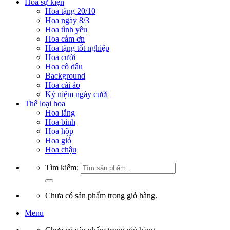
Hoa sự kiện
Hoa tặng 20/10
Hoa ngày 8/3
Hoa tình yêu
Hoa cảm ơn
Hoa tặng tốt nghiệp
Hoa cưới
Hoa cô dâu
Background
Hoa cài áo
Kỷ niệm ngày cưới
Thể loại hoa
Hoa lẵng
Hoa bình
Hoa hộp
Hoa giỏ
Hoa chậu
Tìm kiếm:
Chưa có sản phẩm trong giỏ hàng.
Menu