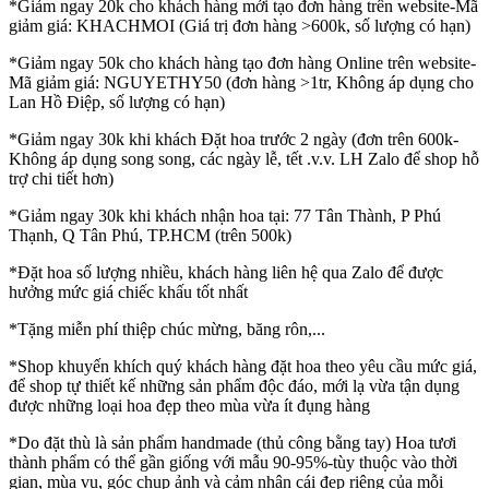
*Giảm ngay 20k cho khách hàng mới tạo đơn hàng trên website-Mã
giảm giá: KHACHMOI (Giá trị đơn hàng >600k, số lượng có hạn)
*Giảm ngay 50k cho khách hàng tạo đơn hàng Online trên website-
Mã giảm giá: NGUYETHY50 (đơn hàng >1tr, Không áp dụng cho
Lan Hồ Điệp, số lượng có hạn)
*Giảm ngay 30k khi khách Đặt hoa trước 2 ngày (đơn trên 600k-
Không áp dụng song song, các ngày lễ, tết .v.v. LH Zalo để shop hỗ
trợ chi tiết hơn)
*Giảm ngay 30k khi khách nhận hoa tại: 77 Tân Thành, P Phú
Thạnh, Q Tân Phú, TP.HCM (trên 500k)
*Đặt hoa số lượng nhiều, khách hàng liên hệ qua Zalo để được
hưởng mức giá chiếc khấu tốt nhất
*Tặng miễn phí thiệp chúc mừng, băng rôn,...
*Shop khuyến khích quý khách hàng đặt hoa theo yêu cầu mức giá,
để shop tự thiết kế những sản phẩm độc đáo, mới lạ vừa tận dụng
được những loại hoa đẹp theo mùa vừa ít đụng hàng
*Do đặt thù là sản phẩm handmade (thủ công bằng tay) Hoa tươi
thành phẩm có thể gần giống với mẫu 90-95%-tùy thuộc vào thời
gian, mùa vụ, góc chụp ảnh và cảm nhận cái đẹp riêng của mỗi