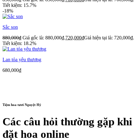
Tiết kiệm: 15.7%
-18%
Sắc son
880,000
₫
Giá gốc là: 880,000₫.
720,000
₫
Giá hiện tại là: 720,000₫.
Tiết kiệm: 18.2%
Lan tỏa yêu thương
680,000
₫
Tiệm hoa tươi Nguyệt Hỷ
Các câu hỏi thường gặp khi
đặt hoa online