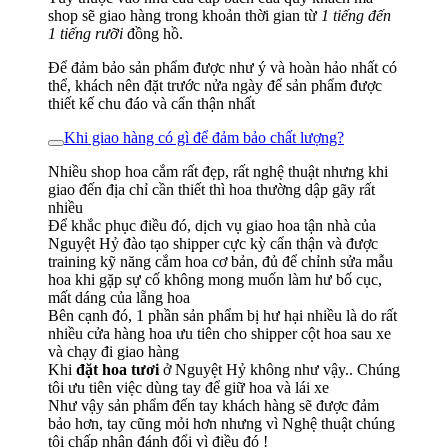
shop sẽ giao hàng trong khoản thời gian từ
1 tiếng đến
1 tiếng rưỡi
đồng hồ.
Để đảm bảo sản phẩm được như ý và hoàn hảo nhất có
thể, khách nên đặt trước nửa ngày để sản phẩm được
thiết kế chu đáo và cẩn thận nhất
Khi giao hàng có gì để đảm bảo chất lượng?
Nhiều shop hoa cắm rất đẹp, rất nghệ thuật nhưng khi
giao đến địa chỉ cần thiết thì hoa thường dập gãy rất
nhiều
Để khắc phục điều đó, dịch vụ giao hoa tận nhà của
Nguyệt Hỷ đào tạo shipper cực kỳ cẩn thận và được
training kỹ năng cắm hoa cơ bản, đủ để chỉnh sửa mẫu
hoa khi gặp sự cố không mong muốn làm hư bố cục,
mất dáng của lẵng hoa
Bên cạnh đó, 1 phần sản phẩm bị hư hại nhiều là do rất
nhiều cửa hàng hoa ưu tiên cho shipper cột hoa sau xe
và chạy đi giao hàng
Khi
đặt hoa tươi
ở Nguyệt Hỷ không như vậy.. Chúng
tôi ưu tiên việc dùng tay để giữ hoa và lái xe
Như vậy sản phẩm đến tay khách hàng sẽ được đảm
bảo hơn, tay cũng mỏi hơn nhưng vì Nghệ thuật chúng
tôi chấp nhận đánh đổi vì điều đó !