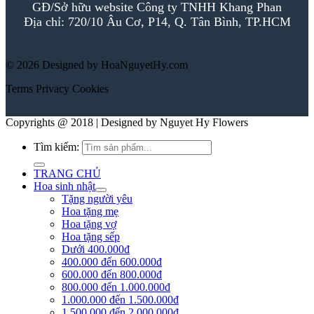
GĐ/Sở hữu website Công ty TNHH Khang Phan
Địa chỉ: 720/10 Âu Cơ, P14, Q. Tân Bình, TP.HCM
© 2026 Designed by HoaNguyetHy.com
Terms
Privacy
Cookies
Copyrights @ 2018 | Designed by Nguyet Hy Flowers
Tìm kiếm:
TRANG CHỦ
Hoa sinh nhật
Tặng người yêu
Hoa tặng mẹ
Hoa tặng vợ
Hoa tặng sếp
Dưới 400.000đ
400.000 đến 600.000đ
600.000 đến 800.000đ
800.000 đến 1.000.000đ
1.000.000 đến 1.500.000đ
1.500.000 đến 2.000.000đ