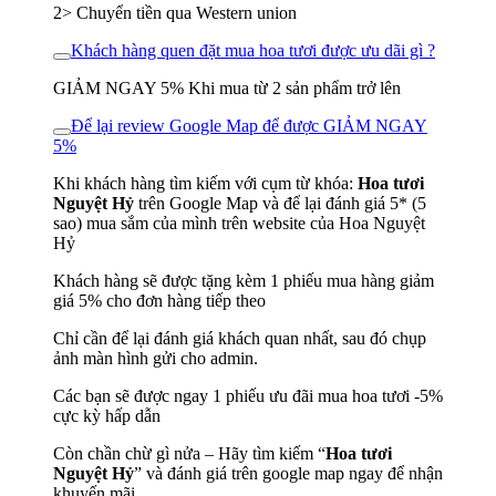
2> Chuyển tiền qua Western union
Khách hàng quen đặt mua hoa tươi được ưu dãi gì ?
GIẢM NGAY 5% Khi mua từ 2 sản phẩm trở lên
Để lại review Google Map để được GIẢM NGAY
5%
Khi khách hàng tìm kiếm với cụm từ khóa:
Hoa tươi
Nguyệt Hỷ
trên Google Map và để lại đánh giá 5* (5
sao) mua sắm của mình trên website của Hoa Nguyệt
Hỷ
Khách hàng sẽ được tặng kèm 1 phiếu mua hàng giảm
giá 5% cho đơn hàng tiếp theo
Chỉ cần để lại đánh giá khách quan nhất, sau đó chụp
ảnh màn hình gửi cho admin.
Các bạn sẽ được ngay 1 phiếu ưu đãi mua hoa tươi -5%
cực kỳ hấp dẫn
Còn chần chừ gì nửa – Hãy tìm kiếm “
Hoa tươi
Nguyệt Hỷ
” và đánh giá trên google map ngay để nhận
khuyến mãi