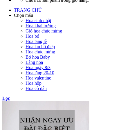
Chưa có sản phẩm trong giỏ hàng.
TRANG CHỦ
Chọn mẫu
Hoa sinh nhật
Hoa khai trương
Giỏ hoa chúc mừng
Hoa bó
Hoa tang lễ
Hoa lan hồ điệp
Hoa chúc mừng
Bó hoa Baby
Lẵng hoa
Hoa ngày 8/3
Hoa tặng 20-10
Hoa valentine
Hoa hộp
Hoa cô dâu
Lọc