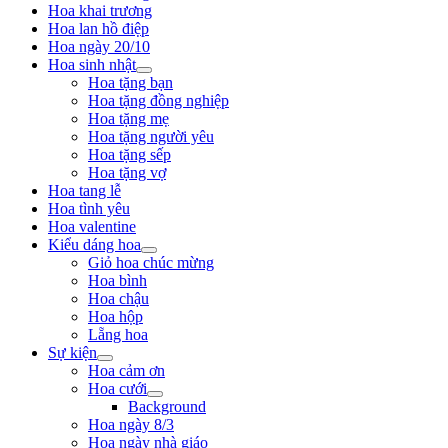
Hoa khai trương
Hoa lan hồ điệp
Hoa ngày 20/10
Hoa sinh nhật
Hoa tặng bạn
Hoa tặng đồng nghiệp
Hoa tặng mẹ
Hoa tặng người yêu
Hoa tặng sếp
Hoa tặng vợ
Hoa tang lễ
Hoa tình yêu
Hoa valentine
Kiểu dáng hoa
Giỏ hoa chúc mừng
Hoa bình
Hoa chậu
Hoa hộp
Lẵng hoa
Sự kiện
Hoa cảm ơn
Hoa cưới
Background
Hoa ngày 8/3
Hoa ngày nhà giáo