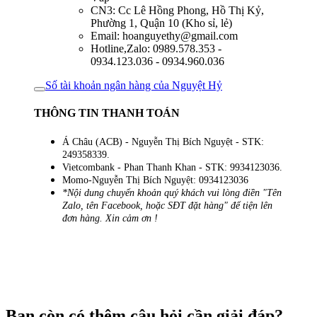
CN3: Cc Lê Hồng Phong, Hồ Thị Kỷ,
Phường 1, Quận 10 (Kho sỉ, lẻ)
Email: hoanguyethy@gmail.com
Hotline,Zalo: 0989.578.353 -
0934.123.036 - 0934.960.036
Số tài khoản ngân hàng của Nguyệt Hỷ
THÔNG TIN THANH TOÁN
Á Châu (ACB) - Nguyễn Thị Bích Nguyệt - STK:
249358339.
Vietcombank - Phan Thanh Khan - STK: 9934123036.
Momo-Nguyễn Thị Bích Nguyệt: 0934123036
*Nội dung chuyển khoản quý khách vui lòng điền "Tên
Zalo, tên Facebook, hoặc SĐT đặt hàng" để tiện lên
đơn hàng. Xin cảm ơn !
Bạn còn có thêm câu hỏi cần giải đáp?