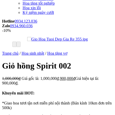
Hoa tặng tốt nghiệp
Hoa xin lỗi
Kỷ niệm ngày cưới
Hotline
0934.123.036
Zalo
0934.960.036
-10%
Trang chủ
/
Hoa sinh nhật
/
Hoa tặng vợ
Giỏ hồng Spirit 002
1,000,000
₫
Giá gốc là: 1,000,000₫.
900,000
₫
Giá hiện tại là:
900,000₫.
Khuyến mãi HOT:
*Giao hoa tươi tận nơi miễn phí nội thành (Bán kính 10km đơn trên
500k)