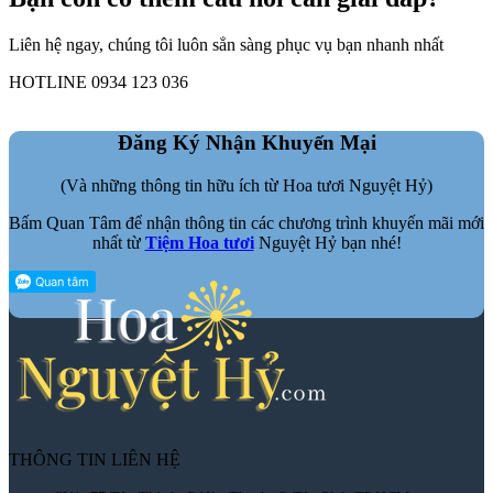
Liên hệ ngay, chúng tôi luôn sẳn sàng phục vụ bạn nhanh nhất
HOTLINE 0934 123 036
Đăng Ký Nhận Khuyến Mại
(Và những thông tin hữu ích từ Hoa tươi Nguyệt Hỷ)
Bấm Quan Tâm để nhận thông tin các chương trình khuyến mãi mới
nhất từ
Tiệm Hoa tươi
Nguyệt Hỷ bạn nhé!
THÔNG TIN LIÊN HỆ