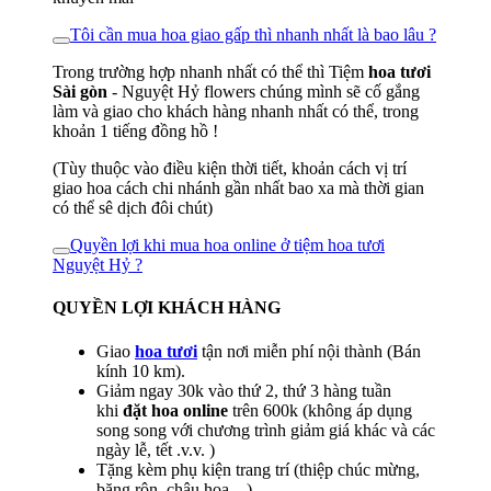
Tôi cần mua hoa giao gấp thì nhanh nhất là bao lâu ?
Trong trường hợp nhanh nhất có thể thì Tiệm
hoa tươi
Sài gòn
- Nguyệt Hỷ flowers chúng mình sẽ cố gắng
làm và giao cho khách hàng nhanh nhất có thể, trong
khoản 1 tiếng đồng hồ !
(Tùy thuộc vào điều kiện thời tiết, khoản cách vị trí
giao hoa cách chi nhánh gần nhất bao xa mà thời gian
có thể sê dịch đôi chút)
Quyền lợi khi mua hoa online ở tiệm hoa tươi
Nguyệt Hỷ ?
QUYỀN LỢI KHÁCH HÀNG
Giao
hoa tươi
tận nơi miễn phí nội thành (Bán
kính 10 km).
Giảm ngay 30k vào thứ 2, thứ 3 hàng tuần
khi
đặt hoa online
trên 600k (không áp dụng
song song với chương trình giảm giá khác và các
ngày lễ, tết .v.v. )
Tặng kèm phụ kiện trang trí (thiệp chúc mừng,
băng rôn, chậu hoa,...)