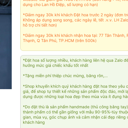
dụng cho Lan Hồ Điệp, số lượng có hạn)
*Giảm ngay 30k khi khách Đặt hoa trước 2 ngày (đơn t
Không áp dụng song song, các ngày lễ, tết .v.v. LH Zal
hỗ trợ chi tiết hơn)
*Giảm ngay 30k khi khách nhận hoa tại: 77 Tân Thành, 
Thạnh, Q Tân Phú, TP.HCM (trên 500k)
*Đặt hoa số lượng nhiều, khách hàng liên hệ qua Zalo đ
hưởng mức giá chiếc khấu tốt nhất
*Tặng miễn phí thiệp chúc mừng, băng rôn,...
*Shop khuyến khích quý khách hàng đặt hoa theo yêu 
giá, để shop tự thiết kế những sản phẩm độc đáo, mới l
dụng được những loại hoa đẹp theo mùa vừa ít đụng h
*Do đặt thù là sản phẩm handmade (thủ công bằng tay)
thành phẩm có thể gần giống với mẫu 90-95%-tùy thuộc
gian, mùa vụ, góc chụp ảnh và cảm nhận cái đẹp riêng 
khách hàng