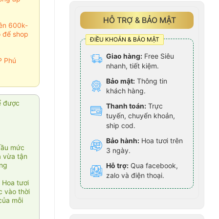
HỖ TRỢ & BẢO MẬT
rên 600k-
o để shop
ĐIỀU KHOẢN & BẢO MẬT
Giao hàng:
Free Siêu
P Phú
nhanh, tiết kiệm.
Bảo mật:
Thông tin
khách hàng.
ể được
Thanh toán:
Trực
tuyến, chuyển khoản,
ship cod.
Bảo hành:
Hoa tươi trên
cầu mức
3 ngày.
ạ vừa tận
àng
Hỗ trợ:
Qua facebook,
zalo và điện thoại.
 Hoa tươi
 vào thời
của mỗi