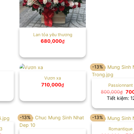
Lan tỏa yêu thương
680,000
₫
-13%
Vươn xa
710,000
₫
Passionnant
Giá
800,000
70
₫
gố
Tiết kiệm: 
là:
800
-13%
-13%
03
Romantique