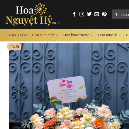
Skip
to
Tìm
content
kiếm:
TRANG CHỦ
Hoa sinh nhật
Hoa khai trương
Hoa tang lễ
B
-13%