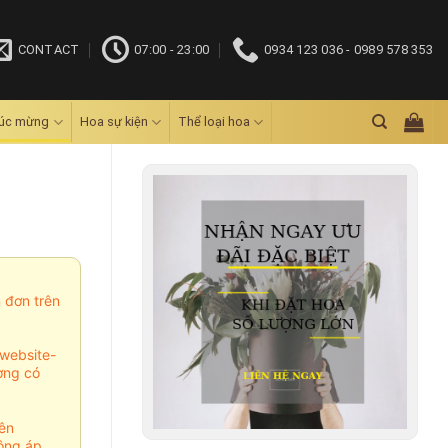
CONTACT
07:00 - 23:00
0934 123 036 - 0989 578 353
húc mừng
Hoa sự kiện
Thể loại hoa
m đơn trên
website-
ợng có
ên
ông áp