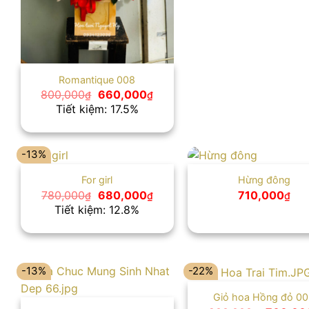
Romantique 008
Giá
Giá
800,000
660,000
₫
₫
gốc
hiện
Tiết kiệm: 17.5%
là:
tại
800,000₫.
là:
660,000₫.
-13%
For girl
Hừng đông
Giá
Giá
780,000
680,000
710,000
₫
₫
₫
gốc
hiện
Tiết kiệm: 12.8%
là:
tại
780,000₫.
là:
680,000₫.
-13%
-22%
Giỏ hoa Hồng đỏ 0