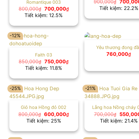
Giá
900,000
700,00
₫
Romantique 003
gốc
Tiết kiệm: 22.2%
Giá
Giá
800,000
700,000
₫
₫
là:
gốc
hiện
Tiết kiệm: 12.5%
900,000
là:
tại
800,000₫.
là:
700,000₫.
-12%
Yêu thương đong đầ
760,000
₫
Faith 03
Giá
Giá
850,000
750,000
₫
₫
gốc
hiện
Tiết kiệm: 11.8%
là:
tại
850,000₫.
là:
750,000₫.
-25%
-21%
Giỏ hoa Hồng đỏ 002
Lẵng hoa Nồng cháy 
Giá
Giá
Giá
800,000
600,000
700,000
550,00
₫
₫
₫
gốc
hiện
gốc
Tiết kiệm: 25%
Tiết kiệm: 21.4%
là:
tại
là:
800,000₫.
là:
700,000
600,000₫.