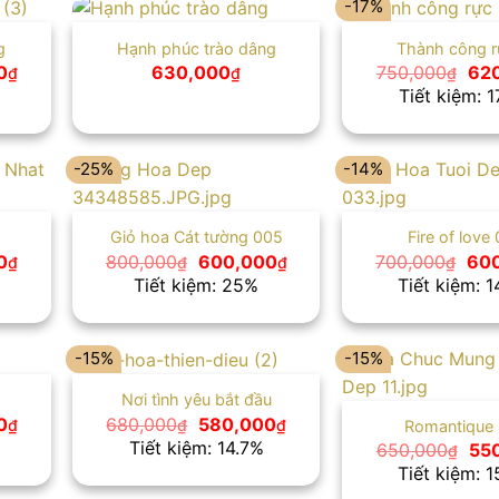
-17%
g
Hạnh phúc trào dâng
Thành công r
Giá
Giá
0
630,000
750,000
62
₫
₫
₫
hiện
gốc
Tiết kiệm: 
tại
là:
₫.
là:
750
630,000₫.
-25%
-14%
Giỏ hoa Cát tường 005
Fire of love
Giá
Giá
Giá
Giá
0
800,000
600,000
700,000
60
₫
₫
₫
₫
hiện
gốc
hiện
gốc
Tiết kiệm: 25%
Tiết kiệm: 
tại
là:
tại
là:
₫.
là:
800,000₫.
là:
700
600,000₫.
600,000₫.
-15%
-15%
Nơi tình yêu bắt đầu
Giá
Giá
Giá
0
680,000
580,000
₫
₫
₫
Romantique
hiện
gốc
hiện
Tiết kiệm: 14.7%
Giá
650,000
55
₫
tại
là:
tại
gố
Tiết kiệm: 
₫.
là:
680,000₫.
là:
là:
599,000₫.
580,000₫.