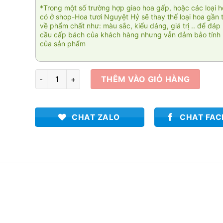
*Trong một số trường hợp giao hoa gấp, hoặc các loại 
có ở shop-Hoa tươi Nguyệt Hỷ sẽ thay thế loại hoa gần 
về phẩm chất như: màu sắc, kiểu dáng, giá trị .. để đáp
cầu cấp bách của khách hàng nhưng vẫn đảm bảo tính 
của sản phẩm
Giỏ hoa xinh 002 số lượng
THÊM VÀO GIỎ HÀNG
CHAT ZALO
CHAT FA