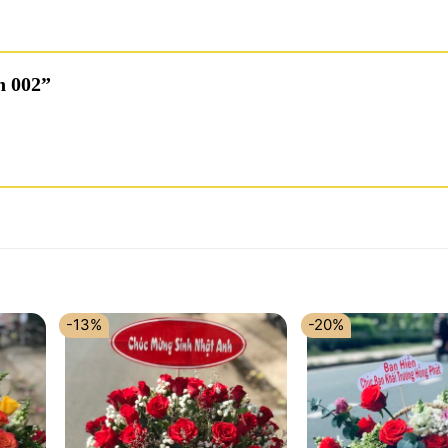
nh 002”
-13%
-20%