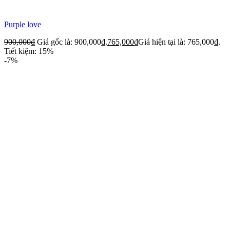
Purple love
900,000
₫
Giá gốc là: 900,000₫.
765,000
₫
Giá hiện tại là: 765,000₫.
Tiết kiệm: 15%
-7%