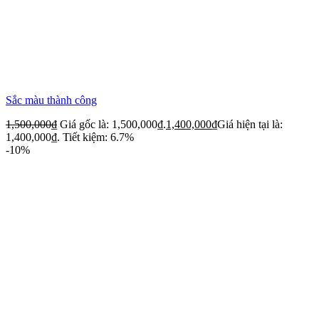
Sắc màu thành công
1,500,000
₫
Giá gốc là: 1,500,000₫.
1,400,000
₫
Giá hiện tại là:
1,400,000₫.
Tiết kiệm: 6.7%
-10%