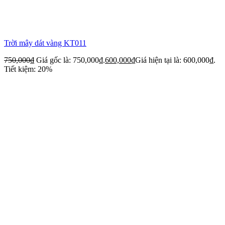
Trời mây dát vàng KT011
750,000
₫
Giá gốc là: 750,000₫.
600,000
₫
Giá hiện tại là: 600,000₫.
Tiết kiệm: 20%