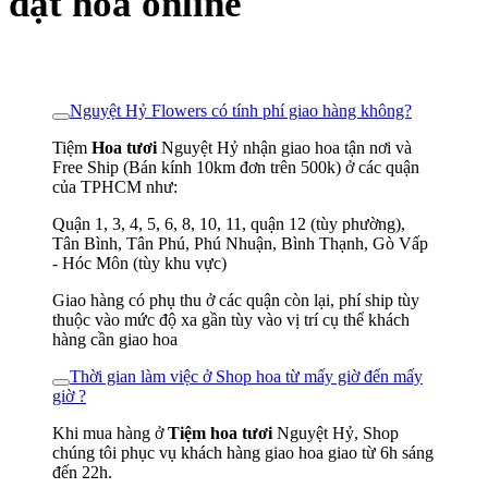
đặt hoa online
Nguyệt Hỷ Flowers có tính phí giao hàng không?
Tiệm
Hoa tươi
Nguyệt Hỷ nhận giao hoa tận nơi và
Free Ship (Bán kính 10km đơn trên 500k) ở các quận
của TPHCM như:
Quận 1, 3, 4, 5, 6, 8, 10, 11, quận 12 (tùy phường),
Tân Bình, Tân Phú, Phú Nhuận, Bình Thạnh, Gò Vấp
- Hóc Môn (tùy khu vực)
Giao hàng có phụ thu ở các quận còn lại, phí ship tùy
thuộc vào mức độ xa gần tùy vào vị trí cụ thể khách
hàng cần giao hoa
Thời gian làm việc ở Shop hoa từ mấy giờ đến mấy
giờ ?
Khi mua hàng ở
Tiệm hoa tươi
Nguyệt Hỷ, Shop
chúng tôi phục vụ khách hàng giao hoa giao từ 6h sáng
đến 22h.