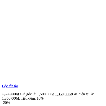
Lộc tấn tài
1,500,000
₫
Giá gốc là: 1,500,000₫.
1,350,000
₫
Giá hiện tại là:
1,350,000₫.
Tiết kiệm: 10%
-20%