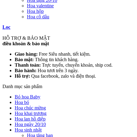
Hoa tặng 20-10
Hoa valentine
Hoa hộp
Hoa cô dâu
Lọc
HỖ TRỢ & BẢO MẬT
điều khoản & bảo mật
Giao hàng:
Free Siêu nhanh, tiết kiệm.
Bảo mật:
Thông tin khách hàng.
Thanh toán:
Trực tuyến, chuyển khoản, ship cod.
Bảo hành:
Hoa tươi trên 3 ngày.
Hỗ trợ:
Qua facebook, zalo và điện thoại.
Danh mục sản phẩm
Bó hoa Baby
Hoa bó
Hoa chúc mừng
Hoa khai trương
Hoa lan hồ điệp
Hoa ngày 20/10
Hoa sinh nhật
Hoa tặng bạn