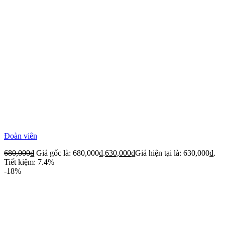
Đoàn viên
680,000
₫
Giá gốc là: 680,000₫.
630,000
₫
Giá hiện tại là: 630,000₫.
Tiết kiệm: 7.4%
-18%