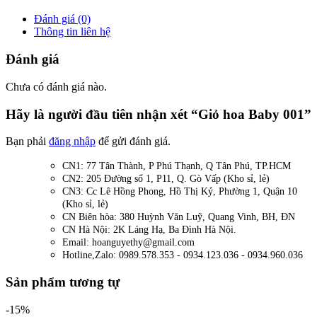
Đánh giá (0)
Thông tin liên hệ
Đánh giá
Chưa có đánh giá nào.
Hãy là người đầu tiên nhận xét “Giỏ hoa Baby 001”
Bạn phải
đăng nhập
để gửi đánh giá.
CN1: 77 Tân Thành, P Phú Thạnh, Q Tân Phú, TP.HCM
CN2: 205 Đường số 1, P11, Q. Gò Vấp (Kho sỉ, lẻ)
CN3: Cc Lê Hồng Phong, Hồ Thị Kỷ, Phường 1, Quận 10
(Kho sỉ, lẻ)
CN Biên hòa: 380 Huỳnh Văn Luỹ, Quang Vinh, BH, ĐN
CN Hà Nội: 2K Láng Hạ, Ba Đình Hà Nội.
Email: hoanguyethy@gmail.com
Hotline,Zalo: 0989.578.353 - 0934.123.036 - 0934.960.036
Sản phẩm tương tự
-15%