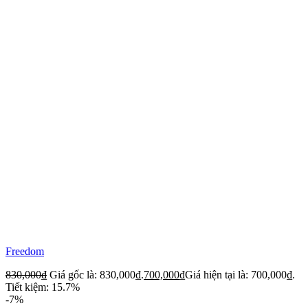
Freedom
830,000
₫
Giá gốc là: 830,000₫.
700,000
₫
Giá hiện tại là: 700,000₫.
Tiết kiệm: 15.7%
-7%