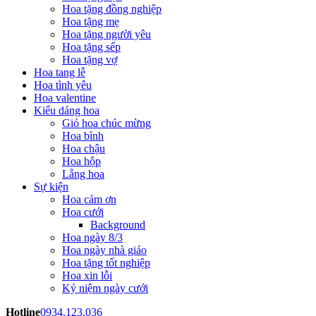
Hoa tặng đồng nghiệp
Hoa tặng mẹ
Hoa tặng người yêu
Hoa tặng sếp
Hoa tặng vợ
Hoa tang lễ
Hoa tình yêu
Hoa valentine
Kiểu dáng hoa
Giỏ hoa chúc mừng
Hoa bình
Hoa chậu
Hoa hộp
Lẵng hoa
Sự kiện
Hoa cảm ơn
Hoa cưới
Background
Hoa ngày 8/3
Hoa ngày nhà giáo
Hoa tặng tốt nghiệp
Hoa xin lỗi
Kỷ niệm ngày cưới
Hotline
0934.123.036