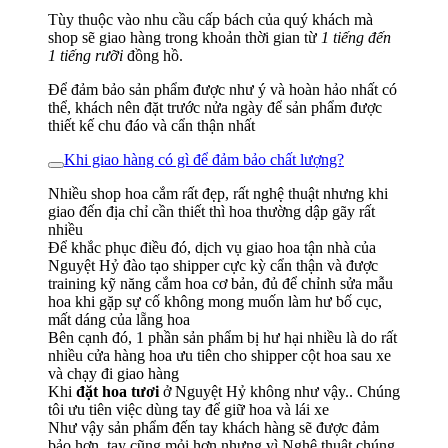
Tùy thuộc vào nhu cầu cấp bách của quý khách mà
shop sẽ giao hàng trong khoản thời gian từ
1 tiếng đến
1 tiếng rưỡi
đồng hồ.
Để đảm bảo sản phẩm được như ý và hoàn hảo nhất có
thể, khách nên đặt trước nửa ngày để sản phẩm được
thiết kế chu đáo và cẩn thận nhất
Khi giao hàng có gì để đảm bảo chất lượng?
Nhiều shop hoa cắm rất đẹp, rất nghệ thuật nhưng khi
giao đến địa chỉ cần thiết thì hoa thường dập gãy rất
nhiều
Để khắc phục điều đó, dịch vụ giao hoa tận nhà của
Nguyệt Hỷ đào tạo shipper cực kỳ cẩn thận và được
training kỹ năng cắm hoa cơ bản, đủ để chỉnh sửa mẫu
hoa khi gặp sự cố không mong muốn làm hư bố cục,
mất dáng của lẵng hoa
Bên cạnh đó, 1 phần sản phẩm bị hư hại nhiều là do rất
nhiều cửa hàng hoa ưu tiên cho shipper cột hoa sau xe
và chạy đi giao hàng
Khi
đặt hoa tươi
ở Nguyệt Hỷ không như vậy.. Chúng
tôi ưu tiên việc dùng tay để giữ hoa và lái xe
Như vậy sản phẩm đến tay khách hàng sẽ được đảm
bảo hơn, tay cũng mỏi hơn nhưng vì Nghệ thuật chúng