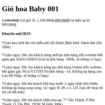
Giỏ hoa Baby 001
1,100,000
₫
Giá gốc là: 1,100,000₫.
999,000
₫
Giá hiện tại là:
999,000₫.
Khuyến mãi HOT:
*Giao hoa tươi tận nơi miễn phí nội thành (Bán kính 10km đơn trên
500k)
*Giảm ngay 20k cho khách hàng mới tạo đơn hàng trên website-Mã
giảm giá: KHACHMOI (Giá trị đơn hàng >600k, số lượng có hạn)
*Giảm ngay 50k cho khách hàng tạo đơn hàng Online trên website-
Mã giảm giá: NGUYETHY50 (đơn hàng >1tr, Không áp dụng cho
Lan Hồ Điệp, số lượng có hạn)
*Giảm ngay 30k khi khách Đặt hoa trước 2 ngày (đơn trên 600k-
Không áp dụng song song, các ngày lễ, tết .v.v. LH Zalo để shop hỗ
trợ chi tiết hơn)
*Giảm ngay 30k khi khách nhận hoa tại: 77 Tân Thành, P Phú
Thạnh, Q Tân Phú, TP.HCM (trên 500k)