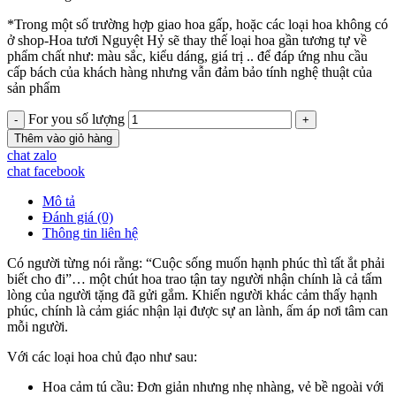
*Trong một số trường hợp giao hoa gấp, hoặc các loại hoa không có
ở shop-Hoa tươi Nguyệt Hỷ sẽ thay thế loại hoa gần tương tự về
phẩm chất như: màu sắc, kiểu dáng, giá trị .. để đáp ứng nhu cầu
cấp bách của khách hàng nhưng vẫn đảm bảo tính nghệ thuật của
sản phẩm
For you số lượng
Thêm vào giỏ hàng
chat zalo
chat facebook
Mô tả
Đánh giá (0)
Thông tin liên hệ
Có người từng nói rằng: “Cuộc sống muốn hạnh phúc thì tất ắt phải
biết cho đi”… một chút hoa trao tận tay người nhận chính là cả tấm
lòng của người tặng đã gửi gắm. Khiến người khác cảm thấy hạnh
phúc, chính là cảm giác nhận lại được sự an lành, ấm áp nơi tâm can
mỗi người.
Với các loại hoa chủ đạo như sau:
Hoa cảm tú cầu: Đơn giản nhưng nhẹ nhàng, vẻ bề ngoài với