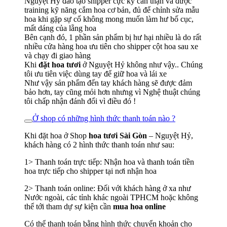
Nguyệt Hỷ đào tạo shipper cực kỳ cẩn thận và được
training kỹ năng cắm hoa cơ bản, đủ để chỉnh sửa mẫu
hoa khi gặp sự cố không mong muốn làm hư bố cục,
mất dáng của lẵng hoa
Bên cạnh đó, 1 phần sản phẩm bị hư hại nhiều là do rất
nhiều cửa hàng hoa ưu tiên cho shipper cột hoa sau xe
và chạy đi giao hàng
Khi
đặt hoa tươi
ở Nguyệt Hỷ không như vậy.. Chúng
tôi ưu tiên việc dùng tay để giữ hoa và lái xe
Như vậy sản phẩm đến tay khách hàng sẽ được đảm
bảo hơn, tay cũng mỏi hơn nhưng vì Nghệ thuật chúng
tôi chấp nhận đánh đổi vì điều đó !
Ở shop có những hình thức thanh toán nào ?
Khi đặt hoa ở Shop
hoa tươi Sài Gòn
– Nguyệt Hỷ,
khách hàng có 2 hình thức thanh toán như sau:
1> Thanh toán trực tiếp: Nhận hoa và thanh toán tiền
hoa trực tiếp cho shipper tại nơi nhận hoa
2> Thanh toán online: Đối với khách hàng ở xa như
Nước ngoài, các tỉnh khác ngoài TPHCM hoặc không
thể tới tham dự sự kiện cần
mua hoa online
Có thể thanh toán bằng hình thức chuyển khoản cho