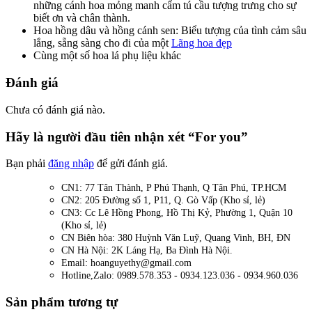
những cánh hoa mỏng manh cẩm tú cầu tượng trưng cho sự
biết ơn và chân thành.
Hoa hồng dâu và hồng cánh sen: Biểu tượng của tình cảm sâu
lắng, sẵng sàng cho đi của một
Lãng hoa đẹp
Cùng một số hoa lá phụ liệu khác
Đánh giá
Chưa có đánh giá nào.
Hãy là người đầu tiên nhận xét “For you”
Bạn phải
đăng nhập
để gửi đánh giá.
CN1: 77 Tân Thành, P Phú Thạnh, Q Tân Phú, TP.HCM
CN2: 205 Đường số 1, P11, Q. Gò Vấp (Kho sỉ, lẻ)
CN3: Cc Lê Hồng Phong, Hồ Thị Kỷ, Phường 1, Quận 10
(Kho sỉ, lẻ)
CN Biên hòa: 380 Huỳnh Văn Luỹ, Quang Vinh, BH, ĐN
CN Hà Nội: 2K Láng Hạ, Ba Đình Hà Nội.
Email: hoanguyethy@gmail.com
Hotline,Zalo: 0989.578.353 - 0934.123.036 - 0934.960.036
Sản phẩm tương tự