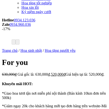
Hoa tặng tốt nghiệp
Hoa xin lỗi
Kỷ niệm ngày cưới
Hotline
0934.123.036
Zalo
0934.960.036
-17%
Trang chủ
/
Hoa sinh nhật
/
Hoa tặng người yêu
For you
630,000
₫
Giá gốc là: 630,000₫.
520,000
₫
Giá hiện tại là: 520,000₫.
Khuyến mãi HOT:
*Giao hoa tươi tận nơi miễn phí nội thành (Bán kính 10km đơn trên
500k)
*Giảm ngay 20k cho khách hàng mới tạo đơn hàng trên website-Mã