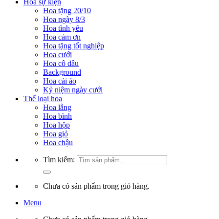
Hoa sự kiện
Hoa tặng 20/10
Hoa ngày 8/3
Hoa tình yêu
Hoa cảm ơn
Hoa tặng tốt nghiệp
Hoa cưới
Hoa cô dâu
Background
Hoa cài áo
Kỷ niệm ngày cưới
Thể loại hoa
Hoa lẵng
Hoa bình
Hoa hộp
Hoa giỏ
Hoa chậu
Tìm kiếm:
Chưa có sản phẩm trong giỏ hàng.
Menu