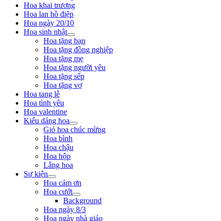
Hoa khai trương
Hoa lan hồ điệp
Hoa ngày 20/10
Hoa sinh nhật
Hoa tặng bạn
Hoa tặng đồng nghiệp
Hoa tặng mẹ
Hoa tặng người yêu
Hoa tặng sếp
Hoa tặng vợ
Hoa tang lễ
Hoa tình yêu
Hoa valentine
Kiểu dáng hoa
Giỏ hoa chúc mừng
Hoa bình
Hoa chậu
Hoa hộp
Lẵng hoa
Sự kiện
Hoa cảm ơn
Hoa cưới
Background
Hoa ngày 8/3
Hoa ngày nhà giáo