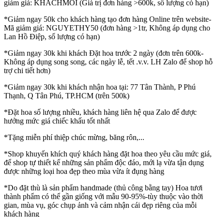
giảm giá: KHACHMOI (Giá trị đơn hàng >600k, số lượng có hạn)
*Giảm ngay 50k cho khách hàng tạo đơn hàng Online trên website-
Mã giảm giá: NGUYETHY50 (đơn hàng >1tr, Không áp dụng cho
Lan Hồ Điệp, số lượng có hạn)
*Giảm ngay 30k khi khách Đặt hoa trước 2 ngày (đơn trên 600k-
Không áp dụng song song, các ngày lễ, tết .v.v. LH Zalo để shop hỗ
trợ chi tiết hơn)
*Giảm ngay 30k khi khách nhận hoa tại: 77 Tân Thành, P Phú
Thạnh, Q Tân Phú, TP.HCM (trên 500k)
*Đặt hoa số lượng nhiều, khách hàng liên hệ qua Zalo để được
hưởng mức giá chiếc khấu tốt nhất
*Tặng miễn phí thiệp chúc mừng, băng rôn,...
*Shop khuyến khích quý khách hàng đặt hoa theo yêu cầu mức giá,
để shop tự thiết kế những sản phẩm độc đáo, mới lạ vừa tận dụng
được những loại hoa đẹp theo mùa vừa ít đụng hàng
*Do đặt thù là sản phẩm handmade (thủ công bằng tay) Hoa tươi
thành phẩm có thể gần giống với mẫu 90-95%-tùy thuộc vào thời
gian, mùa vụ, góc chụp ảnh và cảm nhận cái đẹp riêng của mỗi
khách hàng