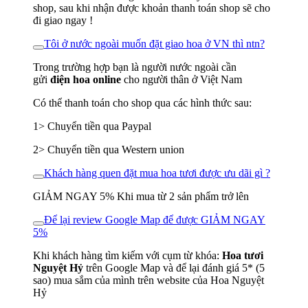
shop, sau khi nhận được khoản thanh toán shop sẽ cho
đi giao ngay !
Tôi ở nước ngoài muốn đặt giao hoa ở VN thì ntn?
Trong trường hợp bạn là người nước ngoài cần
gửi
điện hoa online
cho người thân ở Việt Nam
Có thể thanh toán cho shop qua các hình thức sau:
1> Chuyển tiền qua Paypal
2> Chuyển tiền qua Western union
Khách hàng quen đặt mua hoa tươi được ưu dãi gì ?
GIẢM NGAY 5% Khi mua từ 2 sản phẩm trở lên
Để lại review Google Map để được GIẢM NGAY
5%
Khi khách hàng tìm kiếm với cụm từ khóa:
Hoa tươi
Nguyệt Hỷ
trên Google Map và để lại đánh giá 5* (5
sao) mua sắm của mình trên website của Hoa Nguyệt
Hỷ