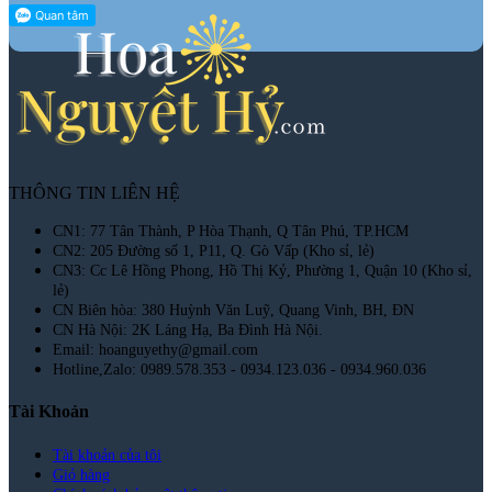
THÔNG TIN LIÊN HỆ
CN1: 77 Tân Thành, P Hòa Thạnh, Q Tân Phú, TP.HCM
CN2: 205 Đường số 1, P11, Q. Gò Vấp (Kho sỉ, lẻ)
CN3: Cc Lê Hồng Phong, Hồ Thị Kỷ, Phường 1, Quận 10 (Kho sỉ,
lẻ)
CN Biên hòa: 380 Huỳnh Văn Luỹ, Quang Vinh, BH, ĐN
CN Hà Nội: 2K Láng Hạ, Ba Đình Hà Nội.
Email: hoanguyethy@gmail.com
Hotline,Zalo: 0989.578.353 - 0934.123.036 - 0934.960.036
Tài Khoản
Tài khoản của tôi
Giỏ hàng