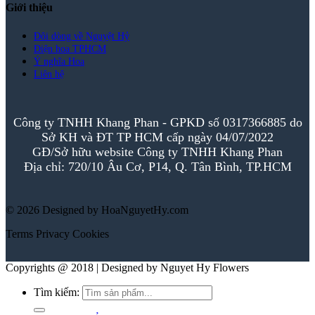
Giới thiệu
Đôi dòng về Nguyệt Hỷ
Điện hoa TPHCM
Ý nghĩa Hoa
Liên hệ
Công ty TNHH Khang Phan - GPKD số 0317366885 do
Sở KH và ĐT TP HCM cấp ngày 04/07/2022
GĐ/Sở hữu website Công ty TNHH Khang Phan
Địa chỉ: 720/10 Âu Cơ, P14, Q. Tân Bình, TP.HCM
© 2026 Designed by HoaNguyetHy.com
Terms
Privacy
Cookies
Copyrights @ 2018 | Designed by Nguyet Hy Flowers
Tìm kiếm: