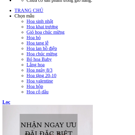
Chưa có sản phẩm trong giỏ hàng.
TRANG CHỦ
Chọn mẫu
Hoa sinh nhật
Hoa khai trương
Giỏ hoa chúc mừng
Hoa bó
Hoa tang lễ
Hoa lan hồ điệp
Hoa chúc mừng
Bó hoa Baby
Lẵng hoa
Hoa ngày 8/3
Hoa tặng 20-10
Hoa valentine
Hoa hộp
Hoa cô dâu
Lọc