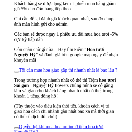
Khách hàng sẽ được tặng kèm 1 phiếu mua hàng giảm
giá 5% cho đơn hàng tiếp theo
Chỉ cần để lại đánh giá khách quan nhất, sau đó chụp
ảnh màn hình gửi cho admin.
Các bạn sẽ được ngay 1 phiếu ưu đãi mua hoa tươi -5%
cực kỳ hấp dẫn
Còn chần chừ gì nửa – Hãy tìm kiếm “
Hoa tươi
Nguyệt Hỷ
” và đánh giá trên google map ngay để nhận
khuyến mãi
Tôi cần mua hoa giao gấp thì nhanh nhất là bao lâu ?
Trong trường hợp nhanh nhất có thể thì Tiệm
hoa tươi
Sài gòn
- Nguyệt Hỷ flowers chúng mình sẽ cố gắng
làm và giao cho khách hàng nhanh nhất có thể, trong
khoản 1 tiếng đồng hồ !
(Tùy thuộc vào điều kiện thời tiết, khoản cách vị trí
giao hoa cách chi nhánh gần nhất bao xa mà thời gian
có thể sê dịch đôi chút)
Quyền lợi khi mua hoa online ở tiệm hoa tươi
Nguyệt Hỷ ?