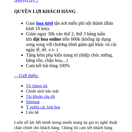
QUYỀN LỢI KHÁCH HÀNG
Giao
hoa tươi
tận nơi miễn phí nội thành (Bán
kính 10 km).
Giảm ngay 30k vào thứ 2, thứ 3 hàng tuần
khi
đặt hoa online
trên 600k (không áp dụng
song song với chương trình giảm giá khác và các
ngày lễ, tết .v.v. )
Tặng kèm phụ kiện trang trí (thiệp chúc mừng,
băng rôn, chậu hoa,...)
Cam kết hài lòng 100%
Giới thiệu:
Về chúng tôi
Chính sách bảo mật
Tài khoản của tôi
Sitemap
Ý nghĩa các loài hoa
Liên hệ
Luôn nỗ lực hết mình mong muốn mang lại giá trị nghệ thuật
chân chính cho khách hàng. Chúng tôi cam kết khách hàng