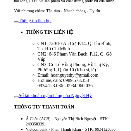
hài lòng 100% về sản phẩm và chất lượng phục vụ của mình.
Với phương châm: Tận tâm - Nhanh chóng - Uy tín.
Thông tin liên hệ:
THÔNG TIN LIÊN HỆ
CN1: 720/10 Âu Cơ, P.14, Q Tân Bình,
Tp. Hồ Chí Minh
CN2: 646 Phạm Văn Bạch, P.12, Q. Gò
Vấp
CN3: Cc Lê Hồng Phong, Hồ Thị Kỷ,
Phường 1, Quận 10 (Kho sỉ, lẻ)
Email: hoanguyethy@gmail.com
Hotline,Zalo: 0989.578.353 -
0934.123.036 - 0934.960.036
Số tài khoản ngân hàng của Nguyệt Hỷ
THÔNG TIN THANH TOÁN
Á Châu (ACB) - Nguyễn Thị Bích Nguyệt - STK:
249358339.
Vietcombank - Phan Thanh Khan - STK: 9934123036.