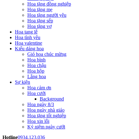
Hoa tặng đồng nghiệp
Hoa tặng mẹ
Hoa tặng người yêu
Hoa tặng sếp
Hoa tặng vợ
Hoa tang lễ
Hoa tình yêu
Hoa valentine
Kiểu dáng hoa
Giỏ hoa chúc mừng
Hoa bình
Hoa chậu
Hoa hộp
Lẵng hoa
Sự kiện
Hoa cảm ơn
Hoa cưới
Background
Hoa ngày 8/3
Hoa ngày nhà giáo
Hoa tặng tốt nghiệp
Hoa xin lỗi
Kỷ niệm ngày cưới
Hotline
0934.123.036