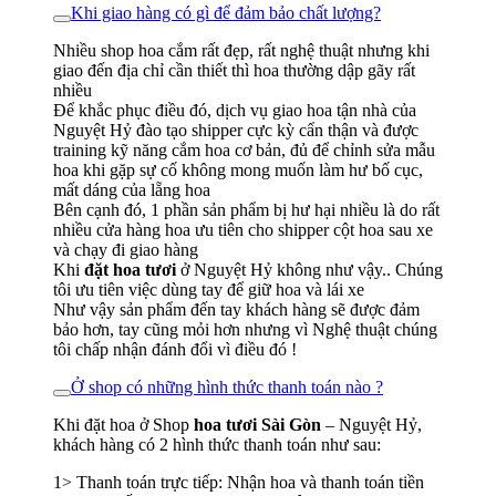
Khi giao hàng có gì để đảm bảo chất lượng?
Nhiều shop hoa cắm rất đẹp, rất nghệ thuật nhưng khi
giao đến địa chỉ cần thiết thì hoa thường dập gãy rất
nhiều
Để khắc phục điều đó, dịch vụ giao hoa tận nhà của
Nguyệt Hỷ đào tạo shipper cực kỳ cẩn thận và được
training kỹ năng cắm hoa cơ bản, đủ để chỉnh sửa mẫu
hoa khi gặp sự cố không mong muốn làm hư bố cục,
mất dáng của lẵng hoa
Bên cạnh đó, 1 phần sản phẩm bị hư hại nhiều là do rất
nhiều cửa hàng hoa ưu tiên cho shipper cột hoa sau xe
và chạy đi giao hàng
Khi
đặt hoa tươi
ở Nguyệt Hỷ không như vậy.. Chúng
tôi ưu tiên việc dùng tay để giữ hoa và lái xe
Như vậy sản phẩm đến tay khách hàng sẽ được đảm
bảo hơn, tay cũng mỏi hơn nhưng vì Nghệ thuật chúng
tôi chấp nhận đánh đổi vì điều đó !
Ở shop có những hình thức thanh toán nào ?
Khi đặt hoa ở Shop
hoa tươi Sài Gòn
– Nguyệt Hỷ,
khách hàng có 2 hình thức thanh toán như sau:
1> Thanh toán trực tiếp: Nhận hoa và thanh toán tiền