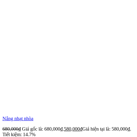
Nắng nhạt nhòa
680,000
₫
Giá gốc là: 680,000₫.
580,000
₫
Giá hiện tại là: 580,000₫.
Tiết kiệm: 14.7%