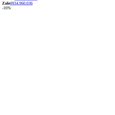
Zalo
0934.960.036
-16%