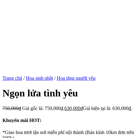
Trang chủ
/
Hoa sinh nhật
/
Hoa tặng người yêu
Ngọn lửa tình yêu
750,000
₫
Giá gốc là: 750,000₫.
630,000
₫
Giá hiện tại là: 630,000₫.
Khuyến mãi HOT:
*Giao hoa tươi tận nơi miễn phí nội thành (Bán kính 10km đơn trên
500k)