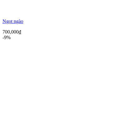
Ngọt ngào
700,000
₫
-9%