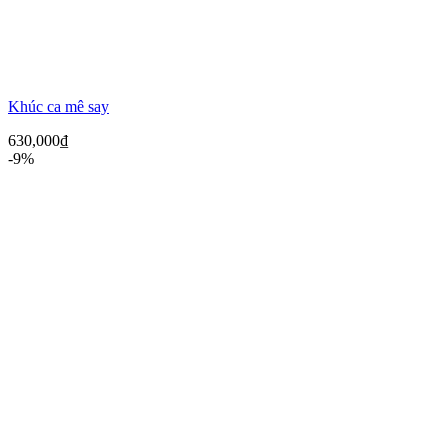
Khúc ca mê say
630,000
₫
-9%