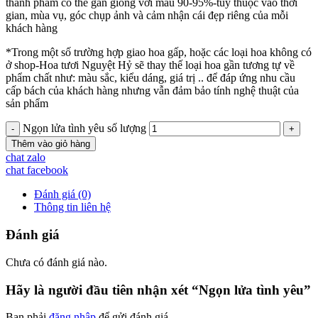
thành phẩm có thể gần giống với mẫu 90-95%-tùy thuộc vào thời
gian, mùa vụ, góc chụp ảnh và cảm nhận cái đẹp riêng của mỗi
khách hàng
*Trong một số trường hợp giao hoa gấp, hoặc các loại hoa không có
ở shop-Hoa tươi Nguyệt Hỷ sẽ thay thế loại hoa gần tương tự về
phẩm chất như: màu sắc, kiểu dáng, giá trị .. để đáp ứng nhu cầu
cấp bách của khách hàng nhưng vẫn đảm bảo tính nghệ thuật của
sản phẩm
Ngọn lửa tình yêu số lượng
Thêm vào giỏ hàng
chat zalo
chat facebook
Đánh giá (0)
Thông tin liên hệ
Đánh giá
Chưa có đánh giá nào.
Hãy là người đầu tiên nhận xét “Ngọn lửa tình yêu”
Bạn phải
đăng nhập
để gửi đánh giá.