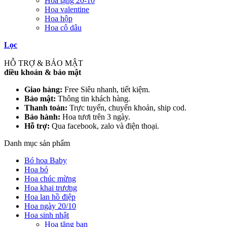
Hoa tặng 20-10
Hoa valentine
Hoa hộp
Hoa cô dâu
Lọc
HỖ TRỢ & BẢO MẬT
điều khoản & bảo mật
Giao hàng:
Free Siêu nhanh, tiết kiệm.
Bảo mật:
Thông tin khách hàng.
Thanh toán:
Trực tuyến, chuyển khoản, ship cod.
Bảo hành:
Hoa tươi trên 3 ngày.
Hỗ trợ:
Qua facebook, zalo và điện thoại.
Danh mục sản phẩm
Bó hoa Baby
Hoa bó
Hoa chúc mừng
Hoa khai trương
Hoa lan hồ điệp
Hoa ngày 20/10
Hoa sinh nhật
Hoa tặng bạn