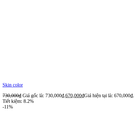
Skin color
730,000
₫
Giá gốc là: 730,000₫.
670,000
₫
Giá hiện tại là: 670,000₫.
Tiết kiệm: 8.2%
-11%