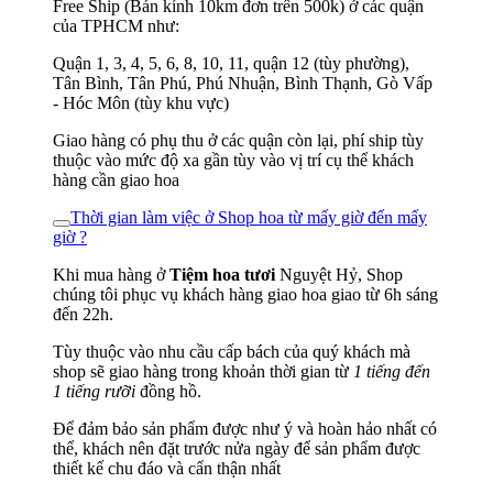
Free Ship (Bán kính 10km đơn trên 500k) ở các quận
của TPHCM như:
Quận 1, 3, 4, 5, 6, 8, 10, 11, quận 12 (tùy phường),
Tân Bình, Tân Phú, Phú Nhuận, Bình Thạnh, Gò Vấp
- Hóc Môn (tùy khu vực)
Giao hàng có phụ thu ở các quận còn lại, phí ship tùy
thuộc vào mức độ xa gần tùy vào vị trí cụ thể khách
hàng cần giao hoa
Thời gian làm việc ở Shop hoa từ mấy giờ đến mấy
giờ ?
Khi mua hàng ở
Tiệm hoa tươi
Nguyệt Hỷ, Shop
chúng tôi phục vụ khách hàng giao hoa giao từ 6h sáng
đến 22h.
Tùy thuộc vào nhu cầu cấp bách của quý khách mà
shop sẽ giao hàng trong khoản thời gian từ
1 tiếng đến
1 tiếng rưỡi
đồng hồ.
Để đảm bảo sản phẩm được như ý và hoàn hảo nhất có
thể, khách nên đặt trước nửa ngày để sản phẩm được
thiết kế chu đáo và cẩn thận nhất