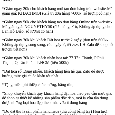
*Giảm ngay 20k cho khách hàng mới tạo đơn hàng trên website-Mã
giảm giá: KHACHMOI (Giá trị đơn hàng >600k, số lượng có hạn)
*Giảm ngay 50k cho khách hàng tạo đơn hàng Online trên website-
Mã giảm giá: NGUYETHY50 (đơn hàng >1tr, Không áp dụng cho
Lan Hồ Điệp, số lượng có hạn)
*Giảm ngay 30k khi khách Đặt hoa trước 2 ngày (đơn trên 600k-
Không áp dụng song song, các ngày lễ, tết .v.v. LH Zalo để shop hỗ
trợ chi tiết hơn)
*Giảm ngay 30k khi khách nhận hoa tại: 77 Tân Thành, P Phú
Thạnh, Q Tân Phú, TP.HCM (trên 500k)
*Đặt hoa số lượng nhiều, khách hàng liên hệ qua Zalo để được
hưởng mức giá chiếc khấu tốt nhất
*Tặng miễn phí thiệp chúc mừng, băng rôn,...
*Shop khuyến khích quý khách hàng đặt hoa theo yêu cầu mức giá,
để shop tự thiết kế những sản phẩm độc đáo, mới lạ vừa tận dụng
được những loại hoa đẹp theo mùa vừa ít đụng hàng
*Do đặt thù là sản phẩm handmade (thủ công bằng tay) Hoa tươi