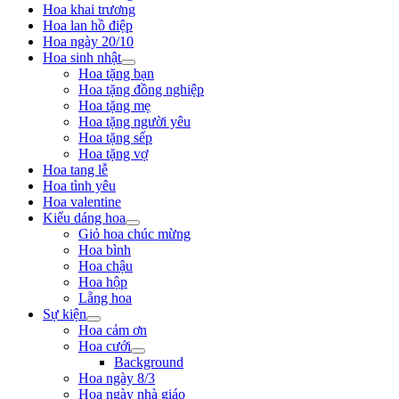
Hoa khai trương
Hoa lan hồ điệp
Hoa ngày 20/10
Hoa sinh nhật
Hoa tặng bạn
Hoa tặng đồng nghiệp
Hoa tặng mẹ
Hoa tặng người yêu
Hoa tặng sếp
Hoa tặng vợ
Hoa tang lễ
Hoa tình yêu
Hoa valentine
Kiểu dáng hoa
Giỏ hoa chúc mừng
Hoa bình
Hoa chậu
Hoa hộp
Lẵng hoa
Sự kiện
Hoa cảm ơn
Hoa cưới
Background
Hoa ngày 8/3
Hoa ngày nhà giáo