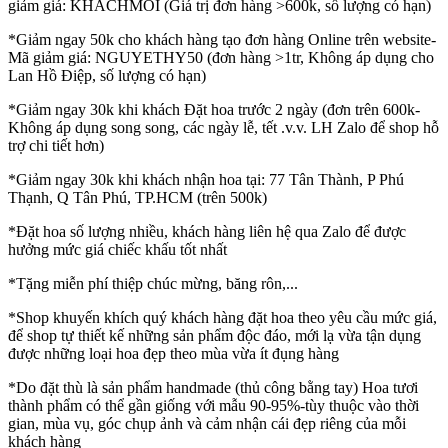
giảm giá: KHACHMOI (Giá trị đơn hàng >600k, số lượng có hạn)
*Giảm ngay 50k cho khách hàng tạo đơn hàng Online trên website-
Mã giảm giá: NGUYETHY50 (đơn hàng >1tr, Không áp dụng cho
Lan Hồ Điệp, số lượng có hạn)
*Giảm ngay 30k khi khách Đặt hoa trước 2 ngày (đơn trên 600k-
Không áp dụng song song, các ngày lễ, tết .v.v. LH Zalo để shop hỗ
trợ chi tiết hơn)
*Giảm ngay 30k khi khách nhận hoa tại: 77 Tân Thành, P Phú
Thạnh, Q Tân Phú, TP.HCM (trên 500k)
*Đặt hoa số lượng nhiều, khách hàng liên hệ qua Zalo để được
hưởng mức giá chiếc khấu tốt nhất
*Tặng miễn phí thiệp chúc mừng, băng rôn,...
*Shop khuyến khích quý khách hàng đặt hoa theo yêu cầu mức giá,
để shop tự thiết kế những sản phẩm độc đáo, mới lạ vừa tận dụng
được những loại hoa đẹp theo mùa vừa ít đụng hàng
*Do đặt thù là sản phẩm handmade (thủ công bằng tay) Hoa tươi
thành phẩm có thể gần giống với mẫu 90-95%-tùy thuộc vào thời
gian, mùa vụ, góc chụp ảnh và cảm nhận cái đẹp riêng của mỗi
khách hàng