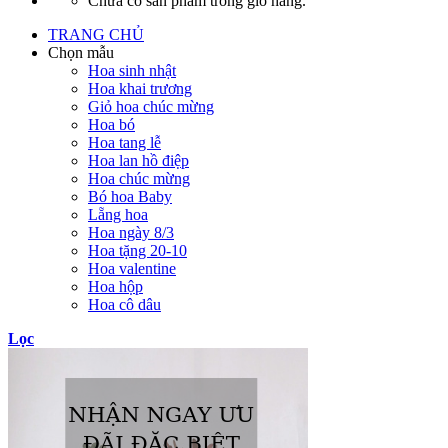
Chưa có sản phẩm trong giỏ hàng.
TRANG CHỦ
Chọn mẫu
Hoa sinh nhật
Hoa khai trương
Giỏ hoa chúc mừng
Hoa bó
Hoa tang lễ
Hoa lan hồ điệp
Hoa chúc mừng
Bó hoa Baby
Lẵng hoa
Hoa ngày 8/3
Hoa tặng 20-10
Hoa valentine
Hoa hộp
Hoa cô dâu
Lọc