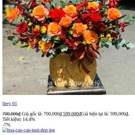
fiery 01
700,000
₫
Giá gốc là: 700,000₫.
599,000
₫
Giá hiện tại là: 599,000₫.
Tiết kiệm: 14.4%
-7%