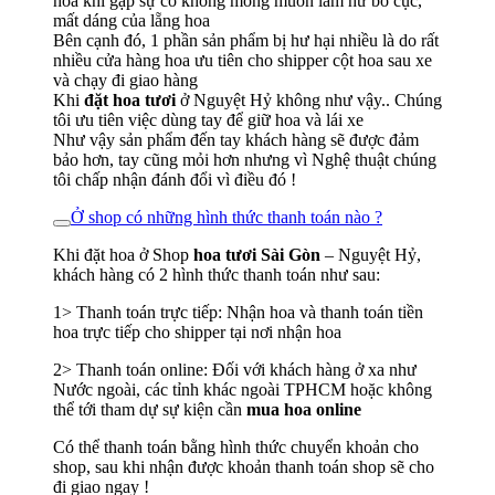
hoa khi gặp sự cố không mong muốn làm hư bố cục,
mất dáng của lẵng hoa
Bên cạnh đó, 1 phần sản phẩm bị hư hại nhiều là do rất
nhiều cửa hàng hoa ưu tiên cho shipper cột hoa sau xe
và chạy đi giao hàng
Khi
đặt hoa tươi
ở Nguyệt Hỷ không như vậy.. Chúng
tôi ưu tiên việc dùng tay để giữ hoa và lái xe
Như vậy sản phẩm đến tay khách hàng sẽ được đảm
bảo hơn, tay cũng mỏi hơn nhưng vì Nghệ thuật chúng
tôi chấp nhận đánh đổi vì điều đó !
Ở shop có những hình thức thanh toán nào ?
Khi đặt hoa ở Shop
hoa tươi Sài Gòn
– Nguyệt Hỷ,
khách hàng có 2 hình thức thanh toán như sau:
1> Thanh toán trực tiếp: Nhận hoa và thanh toán tiền
hoa trực tiếp cho shipper tại nơi nhận hoa
2> Thanh toán online: Đối với khách hàng ở xa như
Nước ngoài, các tỉnh khác ngoài TPHCM hoặc không
thể tới tham dự sự kiện cần
mua hoa online
Có thể thanh toán bằng hình thức chuyển khoản cho
shop, sau khi nhận được khoản thanh toán shop sẽ cho
đi giao ngay !