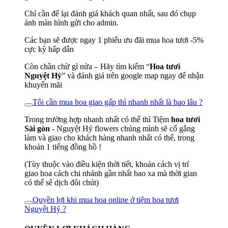
Chỉ cần để lại đánh giá khách quan nhất, sau đó chụp
ảnh màn hình gửi cho admin.
Các bạn sẽ được ngay 1 phiếu ưu đãi mua hoa tươi -5%
cực kỳ hấp dẫn
Còn chần chừ gì nửa – Hãy tìm kiếm “
Hoa tươi
Nguyệt Hỷ
” và đánh giá trên google map ngay để nhận
khuyến mãi
Tôi cần mua hoa giao gấp thì nhanh nhất là bao lâu ?
Trong trường hợp nhanh nhất có thể thì Tiệm
hoa tươi
Sài gòn
- Nguyệt Hỷ flowers chúng mình sẽ cố gắng
làm và giao cho khách hàng nhanh nhất có thể, trong
khoản 1 tiếng đồng hồ !
(Tùy thuộc vào điều kiện thời tiết, khoản cách vị trí
giao hoa cách chi nhánh gần nhất bao xa mà thời gian
có thể sê dịch đôi chút)
Quyền lợi khi mua hoa online ở tiệm hoa tươi
Nguyệt Hỷ ?