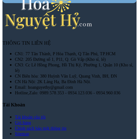
THÔNG TIN LIÊN HỆ
CN1: 77 Tân Thành, P Hòa Thạnh, Q Tân Phú, TP.HCM
CN2: 205 Đường số 1, P11, Q. Gò Vấp (Kho sỉ, lẻ)
CN3: Cc Lê Hồng Phong, Hồ Thị Kỷ, Phường 1, Quận 10 (Kho sỉ,
lẻ)
CN Biên hòa: 380 Huỳnh Văn Luỹ, Quang Vinh, BH, ĐN
CN Hà Nội: 2K Láng Hạ, Ba Đình Hà Nội.
Email: hoanguyethy@gmail.com
Hotline,Zalo: 0989.578.353 - 0934.123.036 - 0934.960.036
Tài Khoản
Tài khoản của tôi
Giỏ hàng
Chính sách bảo mật thông tin
Sitemap