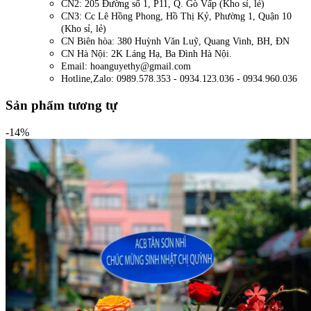
CN2: 205 Đường số 1, P11, Q. Gò Vấp (Kho sỉ, lẻ)
CN3: Cc Lê Hồng Phong, Hồ Thị Kỷ, Phường 1, Quận 10
(Kho sỉ, lẻ)
CN Biên hòa: 380 Huỳnh Văn Luỹ, Quang Vinh, BH, ĐN
CN Hà Nội: 2K Láng Hạ, Ba Đình Hà Nội.
Email: hoanguyethy@gmail.com
Hotline,Zalo: 0989.578.353 - 0934.123.036 - 0934.960.036
Sản phẩm tương tự
-14%