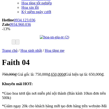
Hoa tặng tốt nghiệp
Hoa xin lỗi
Kỷ niệm ngày cưới
Hotline
0934.123.036
Zalo
0934.960.036
-13%
Trang chủ
/
Hoa sinh nhật
/
Hoa tặng mẹ
Faith 04
750,000
₫
Giá gốc là: 750,000₫.
650,000
₫
Giá hiện tại là: 650,000₫.
Khuyến mãi HOT:
*Giao hoa tươi tận nơi miễn phí nội thành (Bán kính 10km đơn trên
500k)
*Giảm ngay 20k cho khách hàng mới tạo đơn hàng trên website-Mã