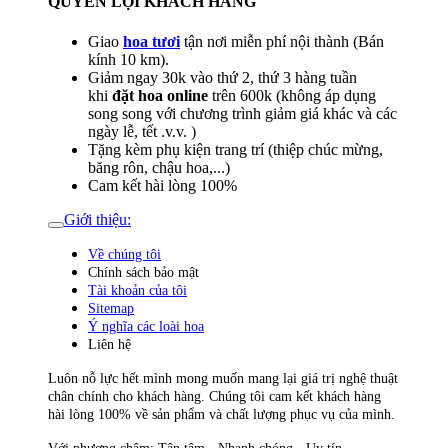
QUYỀN LỢI KHÁCH HÀNG
Giao
hoa tươi
tận nơi miễn phí nội thành (Bán
kính 10 km).
Giảm ngay 30k vào thứ 2, thứ 3 hàng tuần
khi
đặt hoa online
trên 600k (không áp dụng
song song với chương trình giảm giá khác và các
ngày lễ, tết .v.v. )
Tặng kèm phụ kiện trang trí (thiệp chúc mừng,
băng rôn, chậu hoa,...)
Cam kết hài lòng 100%
Giới thiệu:
Về chúng tôi
Chính sách bảo mật
Tài khoản của tôi
Sitemap
Ý nghĩa các loài hoa
Liên hệ
Luôn nỗ lực hết mình mong muốn mang lại giá trị nghệ thuật
chân chính cho khách hàng. Chúng tôi cam kết khách hàng
hài lòng 100% về sản phẩm và chất lượng phục vụ của mình.