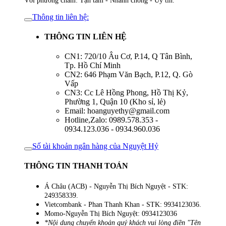
Với phương châm: Tận tâm - Nhanh chóng - Uy tín.
Thông tin liên hệ:
THÔNG TIN LIÊN HỆ
CN1: 720/10 Âu Cơ, P.14, Q Tân Bình,
Tp. Hồ Chí Minh
CN2: 646 Phạm Văn Bạch, P.12, Q. Gò
Vấp
CN3: Cc Lê Hồng Phong, Hồ Thị Kỷ,
Phường 1, Quận 10 (Kho sỉ, lẻ)
Email: hoanguyethy@gmail.com
Hotline,Zalo: 0989.578.353 -
0934.123.036 - 0934.960.036
Số tài khoản ngân hàng của Nguyệt Hỷ
THÔNG TIN THANH TOÁN
Á Châu (ACB) - Nguyễn Thị Bích Nguyệt - STK:
249358339.
Vietcombank - Phan Thanh Khan - STK: 9934123036.
Momo-Nguyễn Thị Bích Nguyệt: 0934123036
*Nội dung chuyển khoản quý khách vui lòng điền "Tên