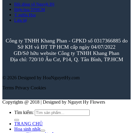
Đôi dòng về Nguyệt Hỷ
Điện hoa TPHCM
Ý nghĩa Hoa
Liên hệ
Công ty TNHH Khang Phan - GPKD số 0317366885 do
Sở KH và ĐT TP HCM cấp ngày 04/07/2022
GĐ/Sở hữu website Công ty TNHH Khang Phan
Địa chỉ: 720/10 Âu Cơ, P14, Q. Tân Bình, TP.HCM
© 2026 Designed by HoaNguyetHy.com
Terms
Privacy
Cookies
Copyrights @ 2018 | Designed by Nguyet Hy Flowers
Tìm kiếm:
TRANG CHỦ
Hoa sinh nhật