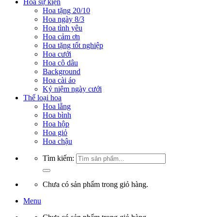
Hoa sự kiện
Hoa tặng 20/10
Hoa ngày 8/3
Hoa tình yêu
Hoa cảm ơn
Hoa tặng tốt nghiệp
Hoa cưới
Hoa cô dâu
Background
Hoa cài áo
Kỷ niệm ngày cưới
Thể loại hoa
Hoa lẵng
Hoa bình
Hoa hộp
Hoa giỏ
Hoa chậu
Tìm kiếm:
Chưa có sản phẩm trong giỏ hàng.
Menu