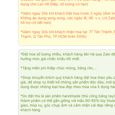
dụng cho Lan Hồ Điệp, số lượng có hạn)
*Giảm ngay 30k khi khách Đặt hoa trước 2 ngày (đơn t
Không áp dụng song song, các ngày lễ, tết .v.v. LH Zal
hỗ trợ chi tiết hơn)
*Giảm ngay 30k khi khách nhận hoa tại: 77 Tân Thành, 
Thạnh, Q Tân Phú, TP.HCM (trên 500k)
*Đặt hoa số lượng nhiều, khách hàng liên hệ qua Zalo đ
hưởng mức giá chiếc khấu tốt nhất
*Tặng miễn phí thiệp chúc mừng, băng rôn,...
*Shop khuyến khích quý khách hàng đặt hoa theo yêu 
giá, để shop tự thiết kế những sản phẩm độc đáo, mới l
dụng được những loại hoa đẹp theo mùa vừa ít đụng h
*Do đặt thù là sản phẩm handmade (thủ công bằng tay)
thành phẩm có thể gần giống với mẫu 90-95%-tùy thuộc
gian, mùa vụ, góc chụp ảnh và cảm nhận cái đẹp riêng 
khách hàng