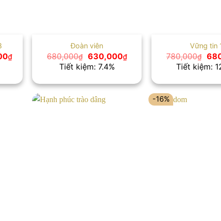
8
Đoàn viên
Vững tin 
Giá
Giá
Giá
Giá
00
680,000
630,000
780,000
68
₫
₫
₫
₫
hiện
gốc
hiện
gốc
Tiết kiệm: 7.4%
Tiết kiệm: 
tại
là:
tại
là:
00₫.
là:
680,000₫.
là:
780
1,190,000₫.
630,000₫.
-16%