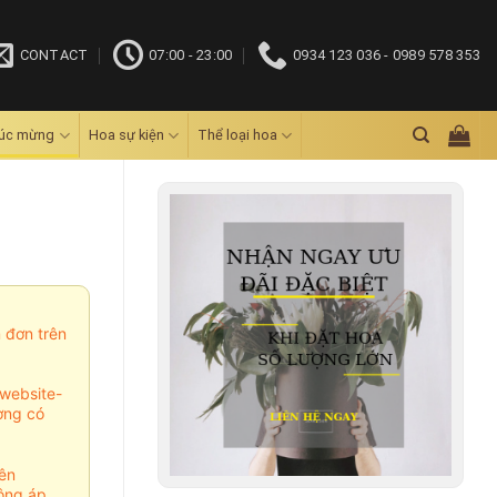
CONTACT
07:00 - 23:00
0934 123 036 - 0989 578 353
húc mừng
Hoa sự kiện
Thể loại hoa
m đơn trên
website-
ợng có
ên
ông áp