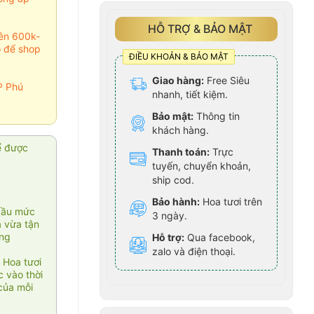
HỖ TRỢ & BẢO MẬT
rên 600k-
o để shop
ĐIỀU KHOẢN & BẢO MẬT
Giao hàng:
Free Siêu
P Phú
nhanh, tiết kiệm.
Bảo mật:
Thông tin
khách hàng.
ể được
Thanh toán:
Trực
tuyến, chuyển khoản,
ship cod.
Bảo hành:
Hoa tươi trên
cầu mức
3 ngày.
ạ vừa tận
àng
Hỗ trợ:
Qua facebook,
zalo và điện thoại.
 Hoa tươi
 vào thời
của mỗi