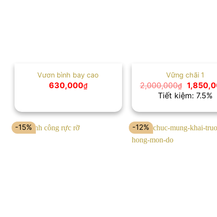
Vươn bình bay cao
Vững chãi 1
Giá
630,000
2,000,000
1,850,
₫
₫
gốc
Tiết kiệm: 7.5%
là:
2,000,0
-15%
-12%