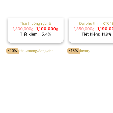
Thành công rực rỡ
Đại phú thịnh KT04
Giá
Giá
Giá
1,300,000
1,100,000
1,350,000
1,190,0
₫
₫
₫
gốc
hiện
gốc
Tiết kiệm: 15.4%
Tiết kiệm: 11.9%
là:
tại
là:
1,300,000₫.
là:
1,350,0
1,100,000₫.
-20%
-13%