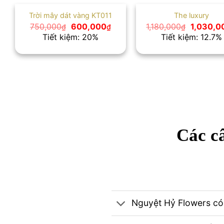
Trời mây dát vàng KT011
The luxury
Giá
Giá
Giá
750,000
600,000
1,180,000
1,030,0
₫
₫
₫
gốc
hiện
gốc
Tiết kiệm: 20%
Tiết kiệm: 12.7%
là:
tại
là:
750,000₫.
là:
1,180,00
600,000₫.
Các câ
Nguyệt Hỷ Flowers có 