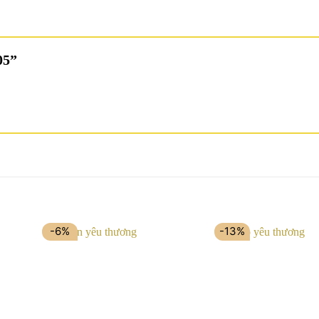
005”
-6%
-13%