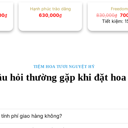
Hạnh phúc trào dâng
Freedo
Giá
Giá
00
630,000
830,000
70
₫
₫
₫
hiện
gố
Tiết kiệm: 
tại
là:
0₫.
là:
830
1,030,000₫.
TIỆM HOA TƯƠI NGUYỆT HỶ
u hỏi thường gặp khi đặt hoa
tính phí giao hàng không?