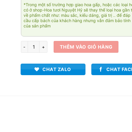
*Trong một số trường hợp giao hoa gấp, hoặc các loại 
có ở shop-Hoa tươi Nguyệt Hỷ sẽ thay thế loại hoa gần 
về phẩm chất như: màu sắc, kiểu dáng, giá trị .. để đáp
cầu cấp bách của khách hàng nhưng vẫn đảm bảo tính 
của sản phẩm
Ensoleillé 005 số lượng
THÊM VÀO GIỎ HÀNG
CHAT ZALO
CHAT FA