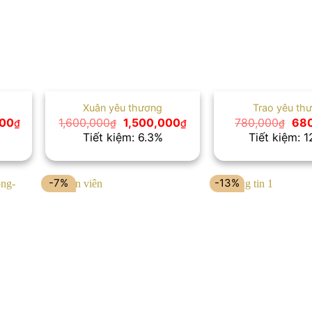
Xuân yêu thương
Trao yêu th
Giá
Giá
Giá
Giá
000
1,600,000
1,500,000
780,000
68
₫
₫
₫
₫
hiện
gốc
hiện
gốc
Tiết kiệm: 6.3%
Tiết kiệm: 
tại
là:
tại
là:
00₫.
là:
1,600,000₫.
là:
780
1,850,000₫.
1,500,000₫.
-7%
-13%