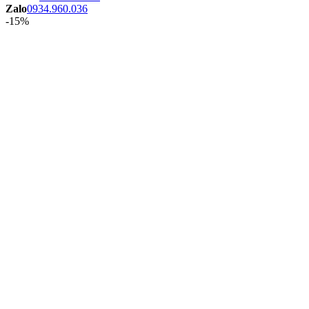
Zalo
0934.960.036
-15%