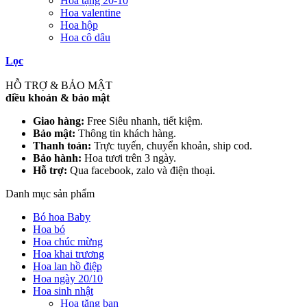
Hoa tặng 20-10
Hoa valentine
Hoa hộp
Hoa cô dâu
Lọc
HỖ TRỢ & BẢO MẬT
điều khoản & bảo mật
Giao hàng:
Free Siêu nhanh, tiết kiệm.
Bảo mật:
Thông tin khách hàng.
Thanh toán:
Trực tuyến, chuyển khoản, ship cod.
Bảo hành:
Hoa tươi trên 3 ngày.
Hỗ trợ:
Qua facebook, zalo và điện thoại.
Danh mục sản phẩm
Bó hoa Baby
Hoa bó
Hoa chúc mừng
Hoa khai trương
Hoa lan hồ điệp
Hoa ngày 20/10
Hoa sinh nhật
Hoa tặng bạn