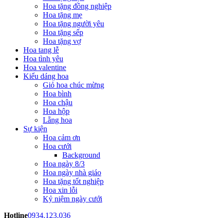
Hoa tặng đồng nghiệp
Hoa tặng mẹ
Hoa tặng người yêu
Hoa tặng sếp
Hoa tặng vợ
Hoa tang lễ
Hoa tình yêu
Hoa valentine
Kiểu dáng hoa
Giỏ hoa chúc mừng
Hoa bình
Hoa chậu
Hoa hộp
Lẵng hoa
Sự kiện
Hoa cảm ơn
Hoa cưới
Background
Hoa ngày 8/3
Hoa ngày nhà giáo
Hoa tặng tốt nghiệp
Hoa xin lỗi
Kỷ niệm ngày cưới
Hotline
0934.123.036