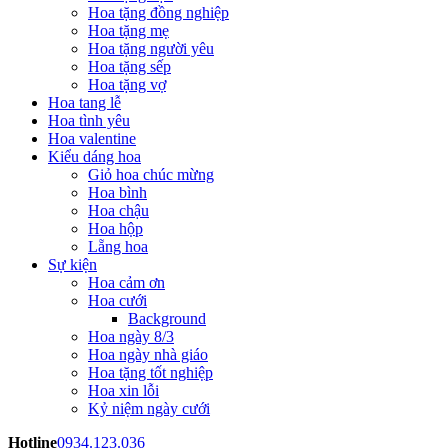
Hoa tặng đồng nghiệp
Hoa tặng mẹ
Hoa tặng người yêu
Hoa tặng sếp
Hoa tặng vợ
Hoa tang lễ
Hoa tình yêu
Hoa valentine
Kiểu dáng hoa
Giỏ hoa chúc mừng
Hoa bình
Hoa chậu
Hoa hộp
Lẵng hoa
Sự kiện
Hoa cảm ơn
Hoa cưới
Background
Hoa ngày 8/3
Hoa ngày nhà giáo
Hoa tặng tốt nghiệp
Hoa xin lỗi
Kỷ niệm ngày cưới
Hotline
0934.123.036