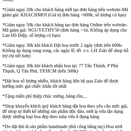
*Giảm ngay 20k cho khách hàng mới tạo đơn hàng trên website-Mã
giảm giá: KHACHMOI (Giá trị đơn hàng >600k, số lượng có hạn)
*Giảm ngay 50k cho khách hàng tạo đơn hàng Online trên website-
Mã giảm giá: NGUYETHY50 (đơn hàng >1tr, Không áp dụng cho
Lan Hồ Điệp, số lượng có hạn)
*Giảm ngay 30k khi khách Đặt hoa trước 2 ngày (đơn trên 600k-
Không áp dụng song song, các ngày lễ, tết .v.v. LH Zalo để shop hỗ
trợ chi tiết hơn)
*Giảm ngay 30k khi khách nhận hoa tại: 77 Tân Thành, P Phú
Thạnh, Q Tân Phú, TP.HCM (trên 500k)
*Đặt hoa số lượng nhiều, khách hàng liên hệ qua Zalo để được
hưởng mức giá chiếc khấu tốt nhất
*Tặng miễn phí thiệp chúc mừng, băng rôn,...
*Shop khuyến khích quý khách hàng đặt hoa theo yêu cầu mức giá,
để shop tự thiết kế những sản phẩm độc đáo, mới lạ vừa tận dụng
được những loại hoa đẹp theo mùa vừa ít đụng hàng
*Do đặt thù là sản phẩm handmade (thủ công bằng tay) Hoa tươi