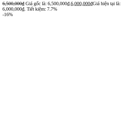
6,500,000
₫
Giá gốc là: 6,500,000₫.
6,000,000
₫
Giá hiện tại là:
6,000,000₫.
Tiết kiệm: 7.7%
-16%