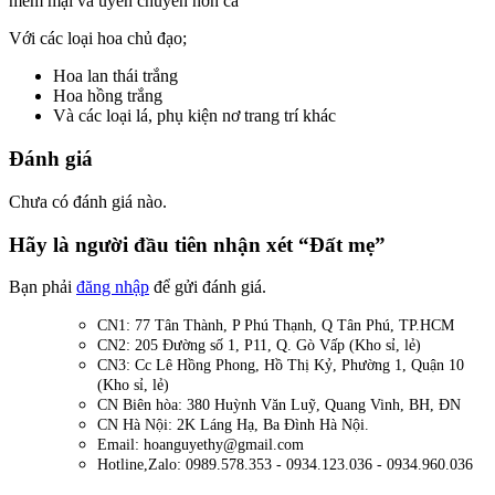
mềm mại và uyển chuyển hơn cả
Với các loại hoa chủ đạo;
Hoa lan thái trắng
Hoa hồng trắng
Và các loại lá, phụ kiện nơ trang trí khác
Đánh giá
Chưa có đánh giá nào.
Hãy là người đầu tiên nhận xét “Đất mẹ”
Bạn phải
đăng nhập
để gửi đánh giá.
CN1: 77 Tân Thành, P Phú Thạnh, Q Tân Phú, TP.HCM
CN2: 205 Đường số 1, P11, Q. Gò Vấp (Kho sỉ, lẻ)
CN3: Cc Lê Hồng Phong, Hồ Thị Kỷ, Phường 1, Quận 10
(Kho sỉ, lẻ)
CN Biên hòa: 380 Huỳnh Văn Luỹ, Quang Vinh, BH, ĐN
CN Hà Nội: 2K Láng Hạ, Ba Đình Hà Nội.
Email: hoanguyethy@gmail.com
Hotline,Zalo: 0989.578.353 - 0934.123.036 - 0934.960.036