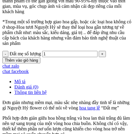
thành phẩm có thể gần giống với mẫu 90-95%-tùy thuộc vào thời
gian, mùa vụ, góc chụp ảnh và cảm nhận cái đẹp riêng của mỗi
khách hàng
*Trong một số trường hợp giao hoa gấp, hoặc các loại hoa không có
ở shop-Hoa tươi Nguyệt Hỷ sẽ thay thế loại hoa gần tương tự về
phẩm chất như: màu sắc, kiểu dáng, giá trị .. để đáp ứng nhu cầu
cấp bách của khách hàng nhưng vẫn đảm bảo tính nghệ thuật của
sản phẩm
Đất mẹ số lượng
Thêm vào giỏ hàng
chat zalo
chat facebook
Mô tả
Đánh giá (0)
Thông tin liên hệ
Đơn giản nhưng mềm mại, màu sắc nhẹ nhàng đầy tinh tế là những
gì Nguyệt Hỷ flower có thể nói về vòng
hoa tang lễ
“Đất mẹ”
Phối hợp đơn giản giữa hoa hồng trắng và hoa lan thái trắng đủ làm
nên sự sang trọng của một vòng hoa chia buồn. Không chỉ có vậy,
thiết kế thêm phần nơ uốn lượn cũng khiến cho vòng hoa trở nên