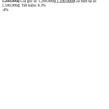
1,200,000
₫
Giá gốc là: 1,200,000₫.
1,100,000
₫
Giá hiện tại là:
1,100,000₫.
Tiết kiệm: 8.3%
-4%