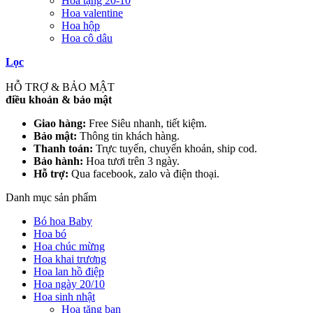
Hoa tặng 20-10
Hoa valentine
Hoa hộp
Hoa cô dâu
Lọc
HỖ TRỢ & BẢO MẬT
điều khoản & bảo mật
Giao hàng:
Free Siêu nhanh, tiết kiệm.
Bảo mật:
Thông tin khách hàng.
Thanh toán:
Trực tuyến, chuyển khoản, ship cod.
Bảo hành:
Hoa tươi trên 3 ngày.
Hỗ trợ:
Qua facebook, zalo và điện thoại.
Danh mục sản phẩm
Bó hoa Baby
Hoa bó
Hoa chúc mừng
Hoa khai trương
Hoa lan hồ điệp
Hoa ngày 20/10
Hoa sinh nhật
Hoa tặng bạn