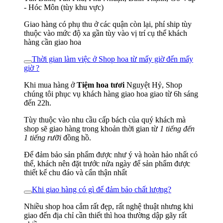
- Hóc Môn (tùy khu vực)
Giao hàng có phụ thu ở các quận còn lại, phí ship tùy
thuộc vào mức độ xa gần tùy vào vị trí cụ thể khách
hàng cần giao hoa
Thời gian làm việc ở Shop hoa từ mấy giờ đến mấy
giờ ?
Khi mua hàng ở
Tiệm hoa tươi
Nguyệt Hỷ, Shop
chúng tôi phục vụ khách hàng giao hoa giao từ 6h sáng
đến 22h.
Tùy thuộc vào nhu cầu cấp bách của quý khách mà
shop sẽ giao hàng trong khoản thời gian từ
1 tiếng đến
1 tiếng rưỡi
đồng hồ.
Để đảm bảo sản phẩm được như ý và hoàn hảo nhất có
thể, khách nên đặt trước nửa ngày để sản phẩm được
thiết kế chu đáo và cẩn thận nhất
Khi giao hàng có gì để đảm bảo chất lượng?
Nhiều shop hoa cắm rất đẹp, rất nghệ thuật nhưng khi
giao đến địa chỉ cần thiết thì hoa thường dập gãy rất