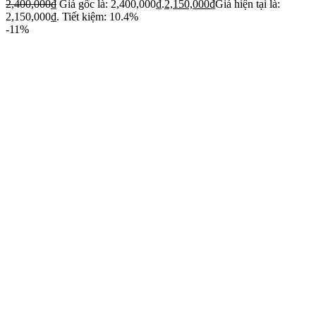
2,400,000
₫
Giá gốc là: 2,400,000₫.
2,150,000
₫
Giá hiện tại là:
2,150,000₫.
Tiết kiệm: 10.4%
-11%