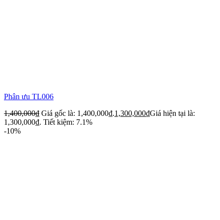
Phân ưu TL006
1,400,000
₫
Giá gốc là: 1,400,000₫.
1,300,000
₫
Giá hiện tại là:
1,300,000₫.
Tiết kiệm: 7.1%
-10%