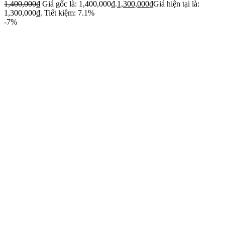
1,400,000
₫
Giá gốc là: 1,400,000₫.
1,300,000
₫
Giá hiện tại là:
1,300,000₫.
Tiết kiệm: 7.1%
-7%