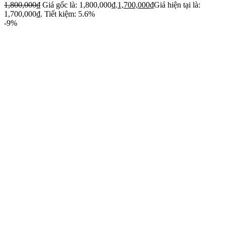
1,800,000
₫
Giá gốc là: 1,800,000₫.
1,700,000
₫
Giá hiện tại là:
1,700,000₫.
Tiết kiệm: 5.6%
-9%