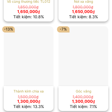
Vô cùng thương tiếc TL012
Nơi xa vắng
1,850,000
1,800,000
₫
₫
Giá
Giá
Giá
Giá
1,650,000
1,650,000
₫
₫
gốc
hiện
gốc
hiện
Tiết kiệm: 10.8%
Tiết kiệm: 8.3%
là:
tại
là:
tại
1,850,000₫.
là:
1,800,000₫.
là:
1,650,000₫.
1,650,00
-13%
-7%
Thành kính chia xa
Góc vắng
1,500,000
1,400,000
₫
₫
Giá
Giá
Giá
Giá
1,300,000
1,300,000
₫
₫
gốc
hiện
gốc
hiện
Tiết kiệm: 13.3%
Tiết kiệm: 7.1%
là:
tại
là:
tại