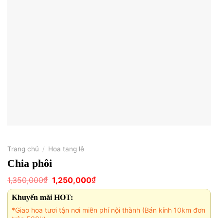
Trang chủ
/
Hoa tang lễ
Chia phôi
Giá
Giá
₫
₫
1,350,000
1,250,000
gốc
hiện
là:
tại
Khuyến mãi HOT:
1,350,000₫.
là:
1,250,000₫.
*Giao hoa tươi tận nơi miễn phí nội thành (Bán kính 10km đơn