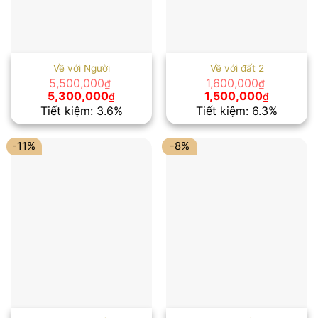
Về với Người
Về với đất 2
5,500,000
1,600,000
₫
₫
Giá
Giá
Giá
Giá
5,300,000
1,500,000
₫
₫
gốc
hiện
gốc
hiện
Tiết kiệm: 3.6%
Tiết kiệm: 6.3%
là:
tại
là:
tại
5,500,000₫.
là:
1,600,000₫.
là:
5,300,000₫.
1,500,00
-11%
-8%