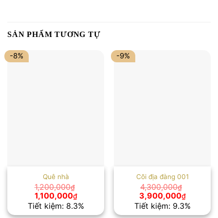
SẢN PHẨM TƯƠNG TỰ
-8%
-9%
Quê nhà
Cõi địa đàng 001
1,200,000
4,300,000
₫
₫
Giá
Giá
Giá
Giá
1,100,000
3,900,000
₫
₫
gốc
hiện
gốc
hiện
Tiết kiệm: 8.3%
Tiết kiệm: 9.3%
là:
tại
là:
tại