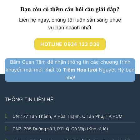
Bạn còn có thêm câu hỏi cần giải đáp?
Liên hệ ngay, chúng tôi luôn sẳn sàng phục
vụ bạn nhanh nhất
HOTLINE 0934 123 036
Bấm Quan Tâm để nhận thông tin các chương trình
khuyến mãi mới nhất từ
Tiệm Hoa tươi
Nguyệt Hỷ bạn
nhé!
THÔNG TIN LIÊN HỆ
CN1: 77 Tân Thành, P Hòa Thạnh, Q Tân Phú, TP.HCM
CN2: 205 Đường số 1, P11, Q. Gò Vấp (Kho sỉ, lẻ)