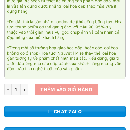
mức giá, để shop tự thiết kế những sản phẩm độc đáo, mới
lạ vừa tận dụng được những loại hoa đẹp theo mùa vừa ít
đụng hàng
*Do đặt thù là sản phẩm handmade (thủ công bằng tay) Hoa
tươi thành phẩm có thể gần giống với mẫu 90-95%-tùy
thuộc vào thời gian, mùa vụ, góc chụp ảnh và cảm nhận cái
đẹp riêng của mỗi khách hàng
*Trong một số trường hợp giao hoa gấp, hoặc các loại hoa
không có ở shop-Hoa tươi Nguyệt Hỷ sẽ thay thế loại hoa
gần tương tự về phẩm chất như: màu sắc, kiểu dáng, giá trị
.. để đáp ứng nhu cầu cấp bách của khách hàng nhưng vẫn
đảm bảo tính nghệ thuật của sản phẩm
Chia phôi số lượng
THÊM VÀO GIỎ HÀNG
CHAT ZALO