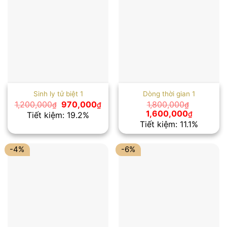
Sinh ly tử biệt 1
Dòng thời gian 1
Giá
Giá
1,200,000
970,000
1,800,000
₫
₫
₫
gốc
hiện
Giá
Giá
1,600,000
₫
Tiết kiệm: 19.2%
là:
tại
gốc
hiện
Tiết kiệm: 11.1%
1,200,000₫.
là:
là:
tại
970,000₫.
1,800,000₫.
là:
1,600,00
-4%
-6%