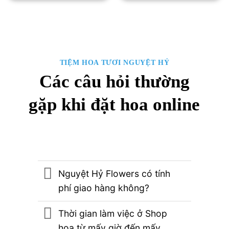
1,500,000₫.
là:
1,400,000₫.
là:
1,300,000₫.
1,300,00
TIỆM HOA TƯƠI NGUYỆT HỶ
Các câu hỏi thường
gặp khi đặt hoa online
Nguyệt Hỷ Flowers có tính
phí giao hàng không?
Thời gian làm việc ở Shop
hoa từ mấy giờ đến mấy