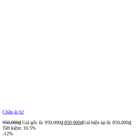
Chân ái 02
950,000
₫
Giá gốc là: 950,000₫.
850,000
₫
Giá hiện tại là: 850,000₫.
Tiết kiệm: 10.5%
-12%