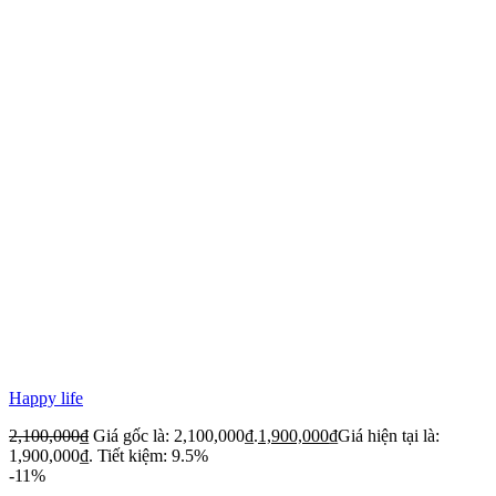
Happy life
2,100,000
₫
Giá gốc là: 2,100,000₫.
1,900,000
₫
Giá hiện tại là:
1,900,000₫.
Tiết kiệm: 9.5%
-11%