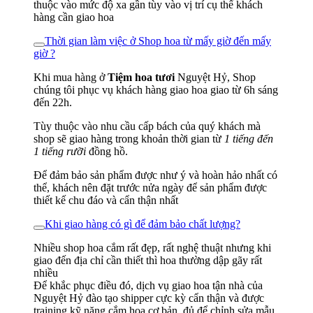
thuộc vào mức độ xa gần tùy vào vị trí cụ thể khách
hàng cần giao hoa
Thời gian làm việc ở Shop hoa từ mấy giờ đến mấy
giờ ?
Khi mua hàng ở
Tiệm hoa tươi
Nguyệt Hỷ, Shop
chúng tôi phục vụ khách hàng giao hoa giao từ 6h sáng
đến 22h.
Tùy thuộc vào nhu cầu cấp bách của quý khách mà
shop sẽ giao hàng trong khoản thời gian từ
1 tiếng đến
1 tiếng rưỡi
đồng hồ.
Để đảm bảo sản phẩm được như ý và hoàn hảo nhất có
thể, khách nên đặt trước nửa ngày để sản phẩm được
thiết kế chu đáo và cẩn thận nhất
Khi giao hàng có gì để đảm bảo chất lượng?
Nhiều shop hoa cắm rất đẹp, rất nghệ thuật nhưng khi
giao đến địa chỉ cần thiết thì hoa thường dập gãy rất
nhiều
Để khắc phục điều đó, dịch vụ giao hoa tận nhà của
Nguyệt Hỷ đào tạo shipper cực kỳ cẩn thận và được
training kỹ năng cắm hoa cơ bản, đủ để chỉnh sửa mẫu