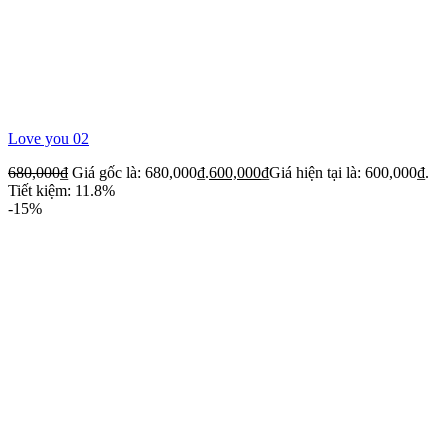
Love you 02
680,000
₫
Giá gốc là: 680,000₫.
600,000
₫
Giá hiện tại là: 600,000₫.
Tiết kiệm: 11.8%
-15%