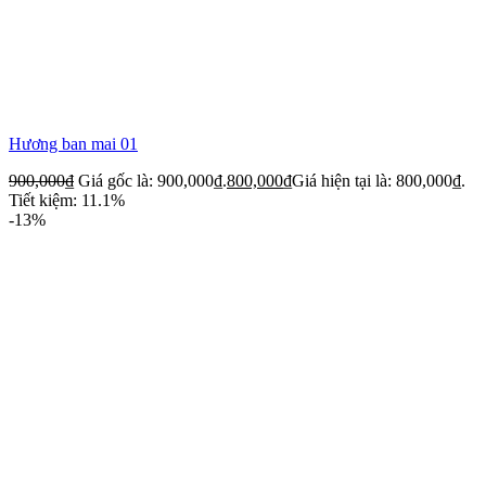
Hương ban mai 01
900,000
₫
Giá gốc là: 900,000₫.
800,000
₫
Giá hiện tại là: 800,000₫.
Tiết kiệm: 11.1%
-13%