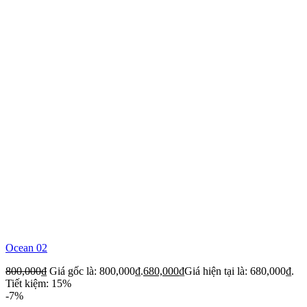
Ocean 02
800,000
₫
Giá gốc là: 800,000₫.
680,000
₫
Giá hiện tại là: 680,000₫.
Tiết kiệm: 15%
-7%