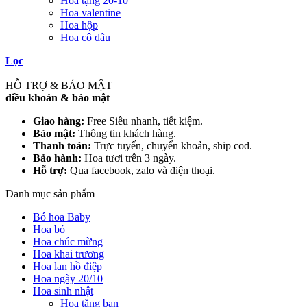
Hoa tặng 20-10
Hoa valentine
Hoa hộp
Hoa cô dâu
Lọc
HỖ TRỢ & BẢO MẬT
điều khoản & bảo mật
Giao hàng:
Free Siêu nhanh, tiết kiệm.
Bảo mật:
Thông tin khách hàng.
Thanh toán:
Trực tuyến, chuyển khoản, ship cod.
Bảo hành:
Hoa tươi trên 3 ngày.
Hỗ trợ:
Qua facebook, zalo và điện thoại.
Danh mục sản phẩm
Bó hoa Baby
Hoa bó
Hoa chúc mừng
Hoa khai trương
Hoa lan hồ điệp
Hoa ngày 20/10
Hoa sinh nhật
Hoa tặng bạn