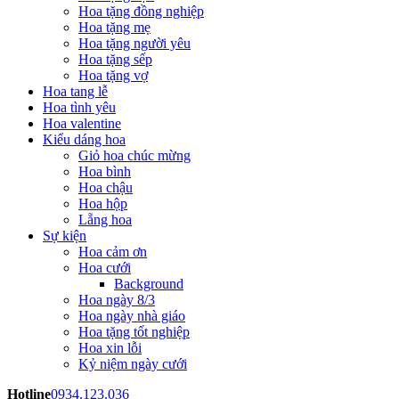
Hoa tặng đồng nghiệp
Hoa tặng mẹ
Hoa tặng người yêu
Hoa tặng sếp
Hoa tặng vợ
Hoa tang lễ
Hoa tình yêu
Hoa valentine
Kiểu dáng hoa
Giỏ hoa chúc mừng
Hoa bình
Hoa chậu
Hoa hộp
Lẵng hoa
Sự kiện
Hoa cảm ơn
Hoa cưới
Background
Hoa ngày 8/3
Hoa ngày nhà giáo
Hoa tặng tốt nghiệp
Hoa xin lỗi
Kỷ niệm ngày cưới
Hotline
0934.123.036