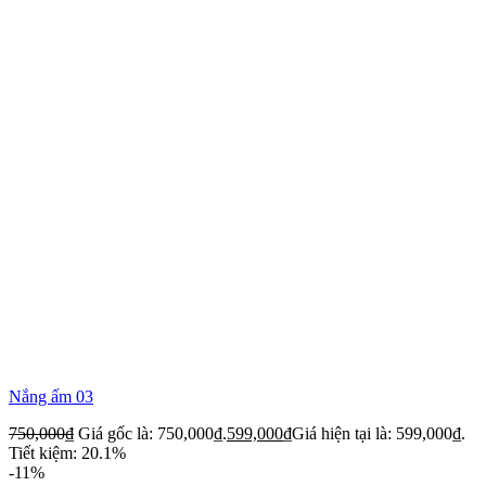
Nắng ấm 03
750,000
₫
Giá gốc là: 750,000₫.
599,000
₫
Giá hiện tại là: 599,000₫.
Tiết kiệm: 20.1%
-11%