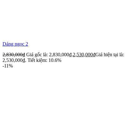
Dáng ngọc 2
2,830,000
₫
Giá gốc là: 2,830,000₫.
2,530,000
₫
Giá hiện tại là:
2,530,000₫.
Tiết kiệm: 10.6%
-11%