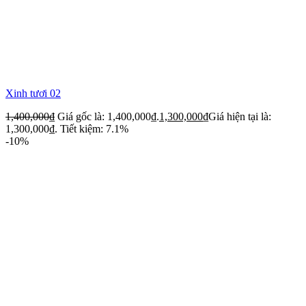
Xinh tươi 02
1,400,000
₫
Giá gốc là: 1,400,000₫.
1,300,000
₫
Giá hiện tại là:
1,300,000₫.
Tiết kiệm: 7.1%
-10%