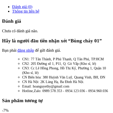
Đánh giá (0)
Thông tin liên hệ
Đánh giá
Chưa có đánh giá nào.
Hãy là người đầu tiên nhận xét “Bùng cháy 01”
Bạn phải
đăng nhập
để gửi đánh giá.
CN1: 77 Tân Thành, P Phú Thạnh, Q Tân Phú, TP.HCM
CN2: 205 Đường số 1, P11, Q. Gò Vấp (Kho sỉ, lẻ)
CN3: Cc Lê Hồng Phong, Hồ Thị Kỷ, Phường 1, Quận 10
(Kho sỉ, lẻ)
CN Biên hòa: 380 Huỳnh Văn Luỹ, Quang Vinh, BH, ĐN
CN Hà Nội: 2K Láng Hạ, Ba Đình Hà Nội.
Email: hoanguyethy@gmail.com
Hotline,Zalo: 0989.578.353 - 0934.123.036 - 0934.960.036
Sản phẩm tương tự
-7%