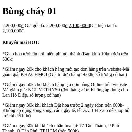
Bùng cháy 01
2,200,000
₫
Giá gốc là: 2,200,000₫.
2,100,000
₫
Giá hiện tại là:
2,100,000₫.
Khuyến mãi HOT:
*Giao hoa tươi tận nơi miễn phí nội thành (Bán kính 10km đơn trên
500k)
*Giảm ngay 20k cho khách hàng mới tạo đơn hàng trên website-Mã
giảm giá: KHACHMOI (Giá trị đơn hàng >600k, số lượng có hạn)
*Giảm ngay 50k cho khách hàng tạo đơn hàng Online trên website-
Mã giảm giá: NGUYETHY50 (đơn hàng >1tr, Không áp dụng cho
Lan Hồ Điệp, số lượng có hạn)
*Giảm ngay 30k khi khách Đặt hoa trước 2 ngày (đơn trên 600k-
Không áp dụng song song, các ngày lễ, tết .v.v. LH Zalo để shop hỗ
trợ chi tiết hơn)
*Giảm ngay 30k khi khách nhận hoa tại: 77 Tân Thành, P Phú
Thạnh, Q Tân Phú, TP.HCM (trên 500k)