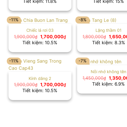
Tiết kiệm: 11.8%
Tiết kiệm: 15%
là:
tại
là:
1,700,000₫.
là:
2,000,0
1,500,000₫.
-11%
-8%
Chiếc lá rơi 03
Lặng thầm 01
Giá
Giá
Giá
1,900,000
1,700,000
1,800,000
1,650,0
₫
₫
₫
gốc
hiện
gốc
Tiết kiệm: 10.5%
Tiết kiệm: 8.3%
là:
tại
là:
1,900,000₫.
là:
1,800,00
1,700,000₫.
-11%
-7%
Nỗi nhớ không tên
Giá
1,450,000
1,350,0
₫
Kính dâng 2
gốc
Tiết kiệm: 6.9%
Giá
Giá
1,900,000
1,700,000
₫
₫
là:
gốc
hiện
Tiết kiệm: 10.5%
1,450,00
là:
tại
1,900,000₫.
là:
1,700,000₫.