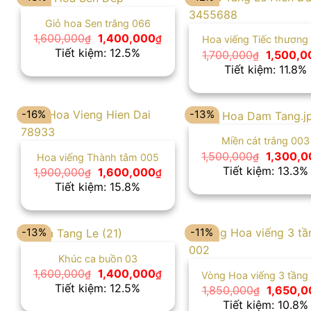
Giỏ hoa Sen trắng 066
Giá
Giá
1,600,000
1,400,000
₫
₫
Hoa viếng Tiếc thương
gốc
hiện
Tiết kiệm: 12.5%
Giá
1,700,000
1,500,0
₫
là:
tại
gốc
Tiết kiệm: 11.8%
1,600,000₫.
là:
là:
1,400,000₫.
1,700,00
-16%
-13%
Miền cát trắng 003
Giá
1,500,000
1,300,0
₫
Hoa viếng Thành tâm 005
gốc
Tiết kiệm: 13.3%
Giá
Giá
1,900,000
1,600,000
₫
₫
là:
gốc
hiện
Tiết kiệm: 15.8%
1,500,00
là:
tại
1,900,000₫.
là:
1,600,000₫.
-13%
-11%
Khúc ca buồn 03
Giá
Giá
1,600,000
1,400,000
₫
₫
Vòng Hoa viếng 3 tầng
gốc
hiện
Tiết kiệm: 12.5%
Giá
1,850,000
1,650,0
₫
là:
tại
gốc
Tiết kiệm: 10.8%
1,600,000₫.
là: