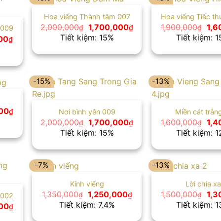
Hoa viếng Thành tâm 007
Hoa viếng Tiếc t
Giá
Giá
Giá
2,000,000
1,700,000
1,900,000
1,6
₫
₫
₫
 009
gốc
hiện
gốc
Tiết kiệm: 15%
Tiết kiệm: 
Giá
00
₫
là:
tại
là:
hiện
2,000,000₫.
là:
1,9
tại
1,700,000₫.
0₫.
là:
1,500,000₫.
-15%
-13%
Giá
00
₫
Nơi bình yên 009
Miền cát trắn
hiện
Giá
Giá
Giá
2,000,000
1,700,000
1,600,000
1,4
₫
₫
₫
tại
gốc
hiện
gốc
Tiết kiệm: 15%
Tiết kiệm: 
0₫.
là:
là:
tại
là:
1,300,000₫.
2,000,000₫.
là:
1,6
1,700,000₫.
-7%
-13%
Kính viếng
Lời chia xa
Giá
Giá
Giá
1,350,000
1,250,000
1,500,000
1,3
₫
₫
₫
 002
gốc
hiện
gốc
Tiết kiệm: 7.4%
Tiết kiệm: 
Giá
00
₫
là:
tại
là:
hiện
1,350,000₫.
là:
1,5