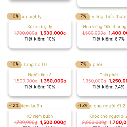
là:
1,400,000₫.
1,850,00
-10%
-7%
Xót xa biệt ly
Hoa viếng Tiếc thương
Giá
Giá
Giá
1,700,000
1,530,000
1,500,000
1,400,0
₫
₫
₫
gốc
hiện
gốc
Tiết kiệm: 10%
Tiết kiệm: 6.7%
là:
tại
là:
1,700,000₫.
là:
1,500,00
1,530,000₫.
-10%
-7%
Nghĩa tình 3
Chia phôi
Giá
Giá
Giá
1,500,000
1,350,000
1,350,000
1,250,0
₫
₫
₫
gốc
hiện
gốc
Tiết kiệm: 10%
Tiết kiệm: 7.4%
là:
tại
là:
1,500,000₫.
là:
1,350,00
1,350,000₫.
-12%
-15%
Kỷ niệm buồn
Khóc cho người đi 
Giá
Giá
Giá
1,700,000
1,500,000
2,000,000
1,700,
₫
₫
₫
gốc
hiện
gốc