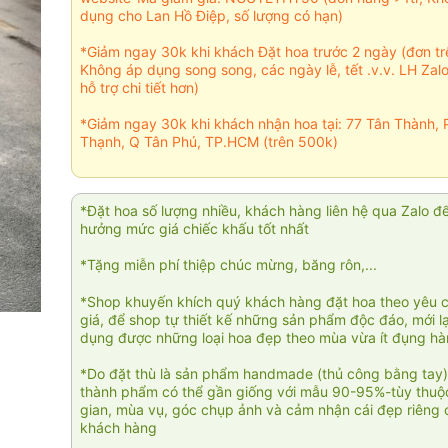
dụng cho Lan Hồ Điệp, số lượng có hạn)
*Giảm ngay 30k khi khách Đặt hoa trước 2 ngày (đơn t
Không áp dụng song song, các ngày lễ, tết .v.v. LH Zal
hỗ trợ chi tiết hơn)
*Giảm ngay 30k khi khách nhận hoa tại: 77 Tân Thành, 
Thạnh, Q Tân Phú, TP.HCM (trên 500k)
*Đặt hoa số lượng nhiều, khách hàng liên hệ qua Zalo đ
hưởng mức giá chiếc khấu tốt nhất
*Tặng miễn phí thiệp chúc mừng, băng rôn,...
*Shop khuyến khích quý khách hàng đặt hoa theo yêu 
giá, để shop tự thiết kế những sản phẩm độc đáo, mới l
dụng được những loại hoa đẹp theo mùa vừa ít đụng h
*Do đặt thù là sản phẩm handmade (thủ công bằng tay)
thành phẩm có thể gần giống với mẫu 90-95%-tùy thuộc
gian, mùa vụ, góc chụp ảnh và cảm nhận cái đẹp riêng 
khách hàng