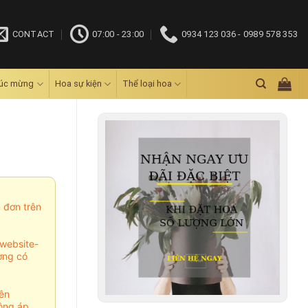
CONTACT
07:00 - 23:00
0934 123 036 - 0989 578 353
húc mừng
Hoa sự kiện
Thể loại hoa
m đơn trên
website-
ợng có
ên
ông áp