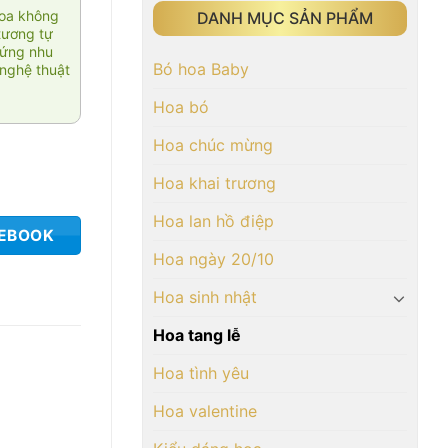
hoa không
DANH MỤC SẢN PHẨM
tương tự
 ứng nhu
Bó hoa Baby
nghệ thuật
Hoa bó
Hoa chúc mừng
Hoa khai trương
Hoa lan hồ điệp
CEBOOK
Hoa ngày 20/10
Hoa sinh nhật
Hoa tang lễ
Hoa tình yêu
Hoa valentine