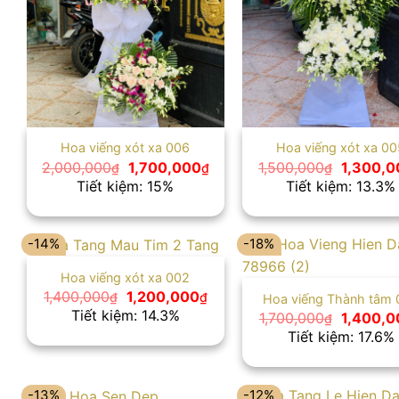
Hoa viếng xót xa 006
Hoa viếng xót xa 00
Giá
Giá
Giá
2,000,000
1,700,000
1,500,000
1,300,0
₫
₫
₫
gốc
hiện
gốc
Tiết kiệm: 15%
Tiết kiệm: 13.3%
là:
tại
là:
2,000,000₫.
là:
1,500,00
1,700,000₫.
-14%
-18%
Hoa viếng xót xa 002
Giá
Giá
1,400,000
1,200,000
₫
₫
Hoa viếng Thành tâm 
gốc
hiện
Tiết kiệm: 14.3%
Giá
1,700,000
1,400,0
₫
là:
tại
gốc
Tiết kiệm: 17.6%
1,400,000₫.
là:
là:
1,200,000₫.
1,700,00
-13%
-12%