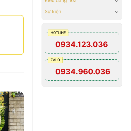
Kiểu dáng hoa
Sự kiện
HOTLINE
0934.123.036
ZALO
0934.960.036