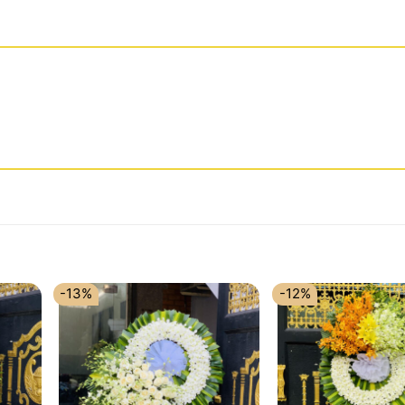
-13%
-12%