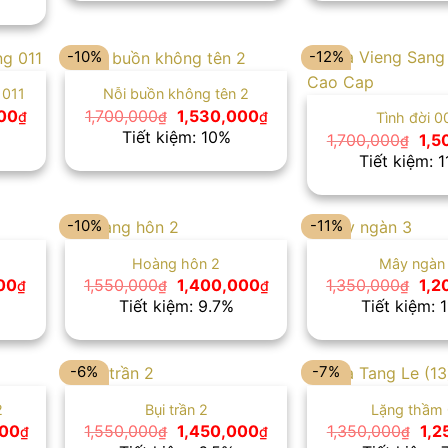
tại
1,250,000₫.
0₫.
là:
1,650,000₫.
-10%
-12%
 011
Nỗi buồn không tên 2
Giá
Giá
Giá
00
1,700,000
1,530,000
₫
₫
₫
Tình đời 0
hiện
gốc
hiện
Tiết kiệm: 10%
Giá
1,700,000
1,5
₫
tại
là:
tại
gốc
Tiết kiệm: 1
0₫.
là:
1,700,000₫.
là:
là:
1,400,000₫.
1,530,000₫.
1,7
-10%
-11%
Hoàng hôn 2
Mây ngàn
Giá
Giá
Giá
Giá
00
1,550,000
1,400,000
1,350,000
1,2
₫
₫
₫
₫
hiện
gốc
hiện
gốc
Tiết kiệm: 9.7%
Tiết kiệm: 1
tại
là:
tại
là:
0₫.
là:
1,550,000₫.
là:
1,3
1,250,000₫.
1,400,000₫.
-6%
-7%
2
Bụi trần 2
Lặng thầm
Giá
Giá
Giá
Giá
000
1,550,000
1,450,000
1,350,000
1,2
₫
₫
₫
₫
hiện
gốc
hiện
gốc