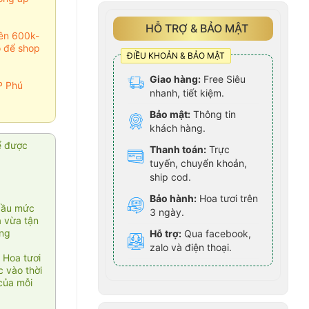
HỖ TRỢ & BẢO MẬT
rên 600k-
o để shop
ĐIỀU KHOẢN & BẢO MẬT
Giao hàng:
Free Siêu
P Phú
nhanh, tiết kiệm.
Bảo mật:
Thông tin
khách hàng.
ể được
Thanh toán:
Trực
tuyến, chuyển khoản,
ship cod.
Bảo hành:
Hoa tươi trên
cầu mức
3 ngày.
ạ vừa tận
àng
Hỗ trợ:
Qua facebook,
zalo và điện thoại.
 Hoa tươi
 vào thời
của mỗi