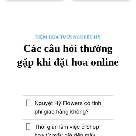
500,000₫.
450
TIỆM HOA TƯƠI NGUYỆT HỶ
Các câu hỏi thường
gặp khi đặt hoa online
Nguyệt Hỷ Flowers có tính
phí giao hàng không?
Thời gian làm việc ở Shop
hoa từ mấy giờ đến mấy