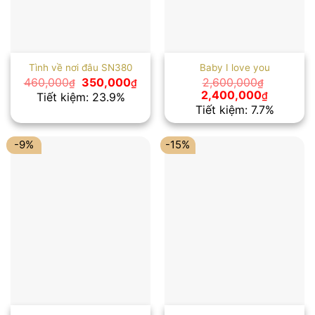
Tình về nơi đâu SN380
Baby I love you
Giá
Giá
460,000
350,000
2,600,000
₫
₫
₫
gốc
hiện
Giá
Giá
2,400,000
₫
Tiết kiệm: 23.9%
là:
tại
gốc
hiện
Tiết kiệm: 7.7%
460,000₫.
là:
là:
tại
350,000₫.
2,600,000₫.
là:
2,400,00
-9%
-15%