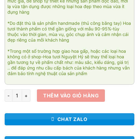
mức giá, để shop tự thiết kế những sản phẩm độc đáo, mới
lạ vừa tận dụng được những loại hoa đẹp theo mùa vừa ít
đụng hàng
*Do đặt thù là sản phẩm handmade (thủ công bằng tay) Hoa
tươi thành phẩm có thể gần giống với mẫu 90-95%-tùy
thuộc vào thời gian, mùa vụ, góc chụp ảnh và cảm nhận cái
đẹp riêng của mỗi khách hàng
*Trong một số trường hợp giao hoa gấp, hoặc các loại hoa
không có ở shop-Hoa tươi Nguyệt Hỷ sẽ thay thế loại hoa
gần tương tự về phẩm chất như: màu sắc, kiểu dáng, giá trị
.. để đáp ứng nhu cầu cấp bách của khách hàng nhưng vẫn
đảm bảo tính nghệ thuật của sản phẩm
Bó hoa siêu to 02 số lượng
THÊM VÀO GIỎ HÀNG
CHAT ZALO