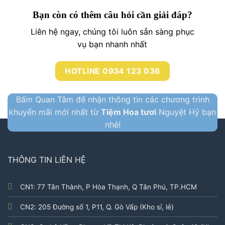
Bạn còn có thêm câu hỏi cần giải đáp?
Liên hệ ngay, chúng tôi luôn sẳn sàng phục
vụ bạn nhanh nhất
HOTLINE 0934 123 036
Bấm Quan Tâm để nhận thông tin các chương trình
khuyến mãi mới nhất từ
Tiệm Hoa tươi
Nguyệt Hỷ bạn
nhé!
THÔNG TIN LIÊN HỆ
CN1: 77 Tân Thành, P Hòa Thạnh, Q Tân Phú, TP.HCM
CN2: 205 Đường số 1, P11, Q. Gò Vấp (Kho sỉ, lẻ)