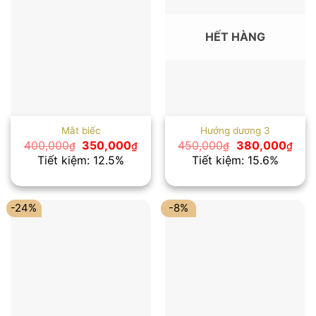
HẾT HÀNG
Mắt biếc
Hướng dương 3
Giá
Giá
Giá
Giá
400,000
350,000
450,000
380,000
₫
₫
₫
₫
gốc
hiện
gốc
hiện
Tiết kiệm: 12.5%
Tiết kiệm: 15.6%
là:
tại
là:
tại
400,000₫.
là:
450,000₫.
là:
350,000₫.
380
-24%
-8%