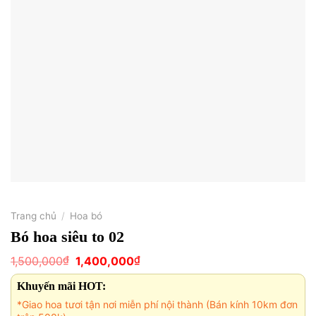
Trang chủ
/
Hoa bó
Bó hoa siêu to 02
Giá
Giá
₫
₫
1,500,000
1,400,000
gốc
hiện
là:
tại
Khuyến mãi HOT:
1,500,000₫.
là:
1,400,000₫.
*Giao hoa tươi tận nơi miễn phí nội thành (Bán kính 10km đơn