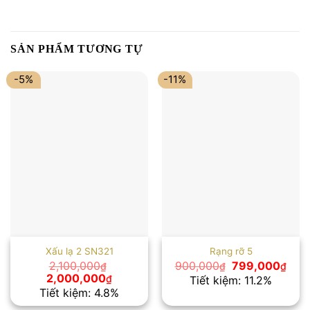
SẢN PHẨM TƯƠNG TỰ
-5%
-11%
Xấu lạ 2 SN321
Rạng rỡ 5
Giá
Giá
2,100,000
900,000
799,000
₫
₫
₫
gốc
hiện
Giá
Giá
2,000,000
₫
Tiết kiệm: 11.2%
là:
tại
gốc
hiện
Tiết kiệm: 4.8%
900,000₫.
là:
là:
tại
799,