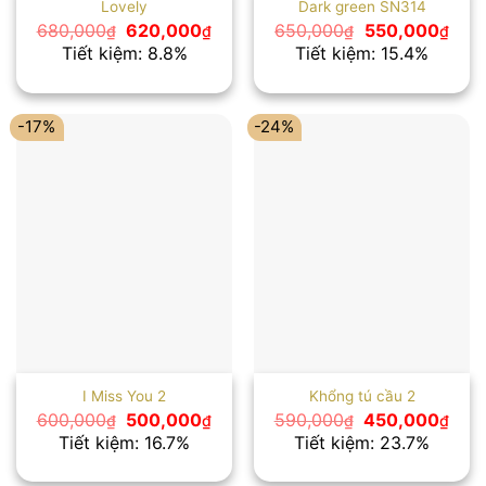
Lovely
Dark green SN314
Giá
Giá
Giá
Giá
680,000
620,000
650,000
550,000
₫
₫
₫
₫
gốc
hiện
gốc
hiện
Tiết kiệm: 8.8%
Tiết kiệm: 15.4%
là:
tại
là:
tại
680,000₫.
là:
650,000₫.
là:
620,000₫.
550,
-17%
-24%
I Miss You 2
Khổng tú cầu 2
Giá
Giá
Giá
Giá
600,000
500,000
590,000
450,000
₫
₫
₫
₫
gốc
hiện
gốc
hiện
Tiết kiệm: 16.7%
Tiết kiệm: 23.7%
là:
tại
là:
tại
600,000₫.
là:
590,000₫.
là: