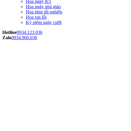
Hoa ngày 8/3
Hoa ngày nhà giáo
Hoa tặng tốt nghiệp
Hoa xin lỗi
Kỷ niệm ngày cưới
Hotline
0934.123.036
Zalo
0934.960.036