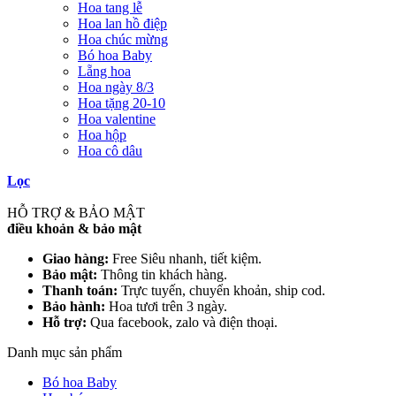
Hoa tang lễ
Hoa lan hồ điệp
Hoa chúc mừng
Bó hoa Baby
Lẵng hoa
Hoa ngày 8/3
Hoa tặng 20-10
Hoa valentine
Hoa hộp
Hoa cô dâu
Lọc
HỖ TRỢ & BẢO MẬT
điều khoản & bảo mật
Giao hàng:
Free Siêu nhanh, tiết kiệm.
Bảo mật:
Thông tin khách hàng.
Thanh toán:
Trực tuyến, chuyển khoản, ship cod.
Bảo hành:
Hoa tươi trên 3 ngày.
Hỗ trợ:
Qua facebook, zalo và điện thoại.
Danh mục sản phẩm
Bó hoa Baby