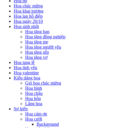
Hoa bó
Hoa chúc mừng
Hoa khai trương
Hoa lan hồ điệp
Hoa ngày 20/10
Hoa sinh nhật
Hoa tặng bạn
Hoa tặng đồng nghiệp
Hoa tặng mẹ
Hoa tặng người yêu
Hoa tặng sếp
Hoa tặng vợ
Hoa tang lễ
Hoa tình yêu
Hoa valentine
Kiểu dáng hoa
Giỏ hoa chúc mừng
Hoa bình
Hoa chậu
Hoa hộp
Lẵng hoa
Sự kiện
Hoa cảm ơn
Hoa cưới
Background