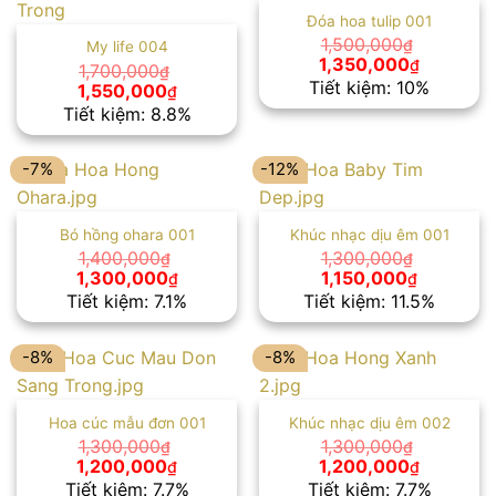
Đóa hoa tulip 001
1,500,000
₫
My life 004
Giá
Giá
1,350,000
₫
1,700,000
₫
gốc
hiện
Tiết kiệm: 10%
Giá
Giá
1,550,000
₫
là:
tại
gốc
hiện
Tiết kiệm: 8.8%
1,500,000₫.
là:
là:
tại
1,350,00
1,700,000₫.
là:
1,550,000₫.
-7%
-12%
Bó hồng ohara 001
Khúc nhạc dịu êm 001
1,400,000
1,300,000
₫
₫
Giá
Giá
Giá
Giá
1,300,000
1,150,000
₫
₫
gốc
hiện
gốc
hiện
Tiết kiệm: 7.1%
Tiết kiệm: 11.5%
là:
tại
là:
tại
1,400,000₫.
là:
1,300,000₫.
là:
1,300,000₫.
1,150,000
-8%
-8%
Hoa cúc mẫu đơn 001
Khúc nhạc dịu êm 002
1,300,000
1,300,000
₫
₫
Giá
Giá
Giá
Giá
1,200,000
1,200,000
₫
₫
gốc
hiện
gốc
hiện
Tiết kiệm: 7.7%
Tiết kiệm: 7.7%