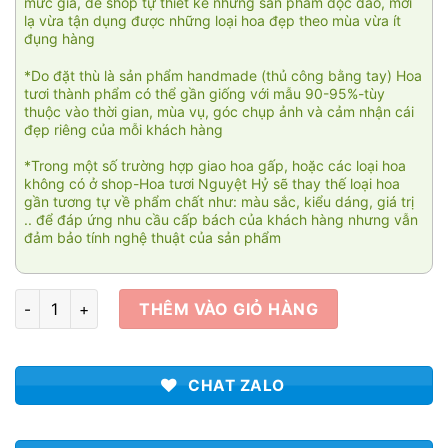
mức giá, để shop tự thiết kế những sản phẩm độc đáo, mới
lạ vừa tận dụng được những loại hoa đẹp theo mùa vừa ít
đụng hàng
*Do đặt thù là sản phẩm handmade (thủ công bằng tay) Hoa
tươi thành phẩm có thể gần giống với mẫu 90-95%-tùy
thuộc vào thời gian, mùa vụ, góc chụp ảnh và cảm nhận cái
đẹp riêng của mỗi khách hàng
*Trong một số trường hợp giao hoa gấp, hoặc các loại hoa
không có ở shop-Hoa tươi Nguyệt Hỷ sẽ thay thế loại hoa
gần tương tự về phẩm chất như: màu sắc, kiểu dáng, giá trị
.. để đáp ứng nhu cầu cấp bách của khách hàng nhưng vẫn
đảm bảo tính nghệ thuật của sản phẩm
Bó hoa khổng lồ 01 số lượng
THÊM VÀO GIỎ HÀNG
CHAT ZALO