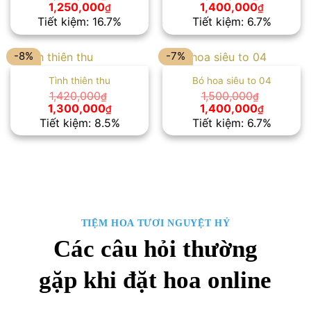
Giá
Giá
Giá
Giá
1,250,000
1,400,000
₫
₫
gốc
hiện
gốc
hiện
Tiết kiệm: 16.7%
Tiết kiệm: 6.7%
là:
tại
là:
tại
1,500,000₫.
là:
1,500,000₫.
là:
1,250,000₫.
1,400,00
-8%
-7%
Tình thiên thu
Bó hoa siêu to 04
1,420,000
1,500,000
₫
₫
Giá
Giá
Giá
Giá
1,300,000
1,400,000
₫
₫
gốc
hiện
gốc
hiện
Tiết kiệm: 8.5%
Tiết kiệm: 6.7%
là:
tại
là:
tại
1,420,000₫.
là:
1,500,000₫.
là:
1,300,000₫.
1,400,00
TIỆM HOA TƯƠI NGUYỆT HỶ
Các câu hỏi thường
gặp khi đặt hoa online