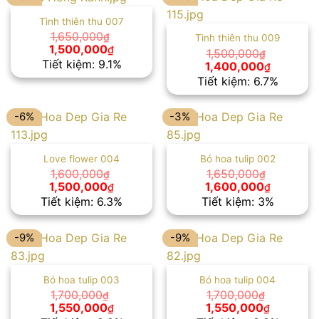
Tình thiên thu 007
1,650,000
₫
Tình thiên thu 009
Giá
Giá
1,500,000
₫
1,500,000
₫
gốc
hiện
Tiết kiệm: 9.1%
Giá
Giá
1,400,000
₫
là:
tại
gốc
hiện
Tiết kiệm: 6.7%
1,650,000₫.
là:
là:
tại
1,500,000₫.
1,500,000₫.
là:
1,400,00
-6%
-3%
Love flower 004
Bó hoa tulip 002
1,600,000
1,650,000
₫
₫
Giá
Giá
Giá
Giá
1,500,000
1,600,000
₫
₫
gốc
hiện
gốc
hiện
Tiết kiệm: 6.3%
Tiết kiệm: 3%
là:
tại
là:
tại
1,600,000₫.
là:
1,650,000₫.
là:
1,500,000₫.
1,600,00
-9%
-9%
Bó hoa tulip 003
Bó hoa tulip 004
1,700,000
1,700,000
₫
₫
Giá
Giá
Giá
Giá
1,550,000
1,550,000
₫
₫
gốc
hiện
gốc
hiện