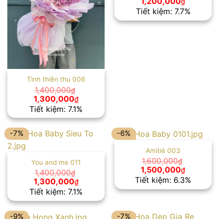
Giá
Giá
1,200,000
₫
gốc
hiện
Tiết kiệm: 7.7%
là:
tại
1,300,000₫.
là:
1,200,00
Tình thiên thu 006
1,400,000
₫
Giá
Giá
1,300,000
₫
gốc
hiện
Tiết kiệm: 7.1%
là:
tại
1,400,000₫.
là:
1,300,000₫.
-7%
-6%
Amitié 003
1,600,000
₫
You and me 011
Giá
Giá
1,500,000
₫
1,400,000
₫
gốc
hiện
Tiết kiệm: 6.3%
Giá
Giá
1,300,000
₫
là:
tại
gốc
hiện
Tiết kiệm: 7.1%
1,600,000₫.
là:
là:
tại
1,500,00
1,400,000₫.
là:
1,300,000₫.
-9%
-7%