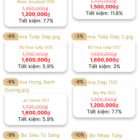
1,700,000
₫
Beau bouquet 005
Giá
Giá
1,500,000
₫
1,300,000
₫
gốc
hiện
Tiết kiệm: 11.8%
Giá
Giá
1,200,000
₫
là:
tại
gốc
hiện
Tiết kiệm: 7.7%
1,700,000₫.
là:
là:
tại
1,500,00
1,300,000₫.
là:
1,200,000₫.
-6%
-3%
Bó hoa tulip 006
Bó hoa tulip 007
1,700,000
1,650,000
₫
₫
Giá
Giá
Giá
Giá
1,600,000
1,600,000
₫
₫
gốc
hiện
gốc
hiện
Tiết kiệm: 5.9%
Tiết kiệm: 3%
là:
tại
là:
tại
1,700,000₫.
là:
1,650,000₫.
là:
1,600,000₫.
1,600,00
-6%
-8%
My life 002
1,300,000
₫
Je t’aime 001
Giá
Giá
1,200,000
₫
1,700,000
₫
gốc
hiện
Tiết kiệm: 7.7%
Giá
Giá
1,600,000
₫
là:
tại
gốc
hiện
Tiết kiệm: 5.9%
1,300,000₫.
là:
là:
tại
1,200,00
1,700,000₫.
là:
1,600,000₫.
-9%
-10%