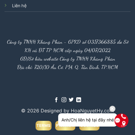
Liên hệ
Công ty TNHH Khang Phan - GPKD số 0317366885 do Sở
KH và ĐT TP HCM cấp ngày 04/07/2022
GĐ/Sở hữu website Công ty TNHH Khang Phan
Địa chỉ: 720/10 Âu Cơ, P14, Q. Tân Bình, TP.HCM
© 2026 Designed by HoaNguyetHy.com
Anh/Chị liên hệ tại đây nhé
TERMS
PRIVACY
COOKIES