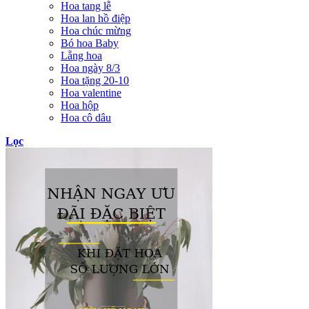
Hoa tang lễ
Hoa lan hồ điệp
Hoa chúc mừng
Bó hoa Baby
Lẵng hoa
Hoa ngày 8/3
Hoa tặng 20-10
Hoa valentine
Hoa hộp
Hoa cô dâu
Lọc