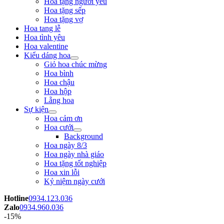
Hoa tặng người yêu
Hoa tặng sếp
Hoa tặng vợ
Hoa tang lễ
Hoa tình yêu
Hoa valentine
Kiểu dáng hoa
Giỏ hoa chúc mừng
Hoa bình
Hoa chậu
Hoa hộp
Lẵng hoa
Sự kiện
Hoa cảm ơn
Hoa cưới
Background
Hoa ngày 8/3
Hoa ngày nhà giáo
Hoa tặng tốt nghiệp
Hoa xin lỗi
Kỷ niệm ngày cưới
Hotline
0934.123.036
Zalo
0934.960.036
-15%