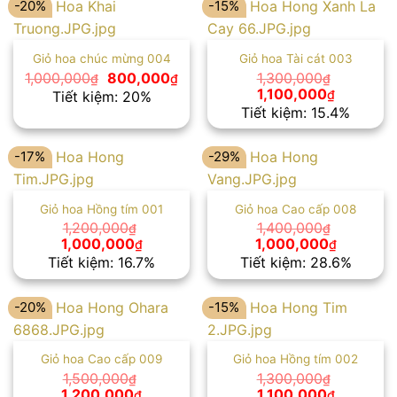
-20%
-15%
Giỏ hoa chúc mừng 004
Giỏ hoa Tài cát 003
Giá
Giá
1,000,000
800,000
1,300,000
₫
₫
₫
gốc
hiện
Giá
Giá
1,100,000
₫
Tiết kiệm: 20%
là:
tại
gốc
hiện
Tiết kiệm: 15.4%
1,000,000₫.
là:
là:
tại
800,000₫.
1,300,000₫.
là:
1,100,000
-17%
-29%
Giỏ hoa Hồng tím 001
Giỏ hoa Cao cấp 008
1,200,000
1,400,000
₫
₫
Giá
Giá
Giá
Giá
1,000,000
1,000,000
₫
₫
gốc
hiện
gốc
hiện
Tiết kiệm: 16.7%
Tiết kiệm: 28.6%
là:
tại
là:
tại
1,200,000₫.
là:
1,400,000₫.
là:
1,000,000₫.
1,000,00
-20%
-15%
Giỏ hoa Cao cấp 009
Giỏ hoa Hồng tím 002
1,500,000
1,300,000
₫
₫
Giá
Giá
Giá
Giá
1,200,000
1,100,000
₫
₫