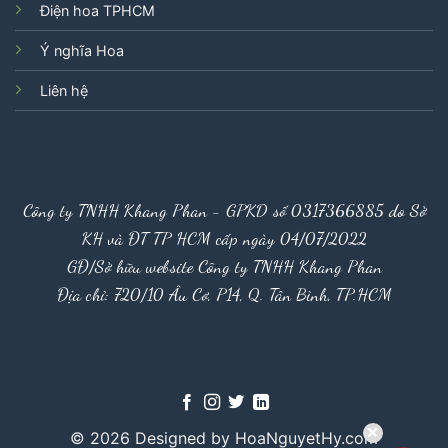
Điện hoa TPHCM
Ý nghĩa Hoa
Liên hệ
Công ty TNHH Khang Phan - GPKD số 0317366885 do Sở
KH và ĐT TP HCM cấp ngày 04/07/2022
GĐ/Sở hữu website Công ty TNHH Khang Phan
Địa chỉ: 720/10 Âu Cơ, P14, Q. Tân Bình, TP.HCM
© 2026 Designed by HoaNguyetHy.com