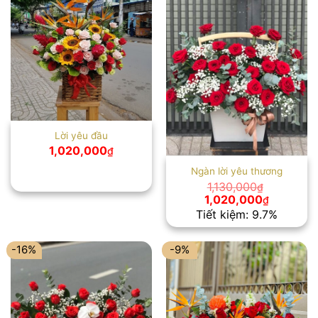
Lời yêu đầu
1,020,000
₫
Ngàn lời yêu thương
1,130,000
₫
Giá
Giá
1,020,000
₫
gốc
hiện
Tiết kiệm: 9.7%
là:
tại
1,130,000₫.
là:
1,020,00
-16%
-9%