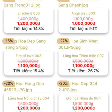
Ensoleillé 005
Ange bleu 003
1,400,000
1,100,000
₫
₫
Giá
Giá
Giá
Giá
1,200,000
1,000,000
₫
₫
gốc
hiện
gốc
hiện
Tiết kiệm: 14.3%
Tiết kiệm: 9.1%
là:
tại
là:
tại
1,400,000₫.
là:
1,100,000₫.
là:
1,200,000₫.
1,000,00
-15%
-27%
Fire of love 003
Lẵng hoa Thiên thần 007
1,300,000
1,500,000
₫
₫
Giá
Giá
Giá
Giá
1,100,000
1,100,000
₫
₫
gốc
hiện
gốc
hiện
Tiết kiệm: 15.4%
Tiết kiệm: 26.7%
là:
tại
là:
tại
1,300,000₫.
là:
1,500,000₫.
là:
1,100,000₫.
1,100,000
-20%
-20%
Lẵng hoa Nồng cháy 004
Giỏ hoa Hồng đỏ 004
1,500,000
1,500,000
₫
₫
Giá
Giá
Giá
Giá
1,200,000
1,200,000
₫
₫
gốc
hiện
gốc
hiện