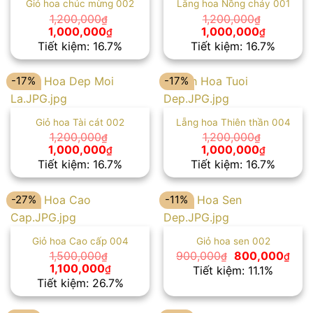
Giỏ hoa chúc mừng 002
Lẵng hoa Nồng cháy 001
1,200,000
1,200,000
₫
₫
Giá
Giá
Giá
Giá
1,000,000
1,000,000
₫
₫
gốc
hiện
gốc
hiện
Tiết kiệm: 16.7%
Tiết kiệm: 16.7%
là:
tại
là:
tại
1,200,000₫.
là:
1,200,000₫.
là:
1,000,000₫.
1,000,00
-17%
-17%
Giỏ hoa Tài cát 002
Lẵng hoa Thiên thần 004
1,200,000
1,200,000
₫
₫
Giá
Giá
Giá
Giá
1,000,000
1,000,000
₫
₫
gốc
hiện
gốc
hiện
Tiết kiệm: 16.7%
Tiết kiệm: 16.7%
là:
tại
là:
tại
1,200,000₫.
là:
1,200,000₫.
là:
1,000,000₫.
1,000,00
-27%
-11%
Giỏ hoa Cao cấp 004
Giỏ hoa sen 002
Giá
Giá
1,500,000
900,000
800,000
₫
₫
₫
gốc
hiện
Giá
Giá
1,100,000
₫
Tiết kiệm: 11.1%
là:
tại
gốc
hiện
Tiết kiệm: 26.7%
900,000₫.
là:
là:
tại
800
1,500,000₫.
là:
1,100,000₫.