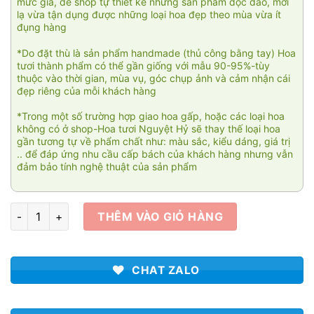
mức giá, để shop tự thiết kế những sản phẩm độc đáo, mới
lạ vừa tận dụng được những loại hoa đẹp theo mùa vừa ít
đụng hàng
*Do đặt thù là sản phẩm handmade (thủ công bằng tay) Hoa
tươi thành phẩm có thể gần giống với mẫu 90-95%-tùy
thuộc vào thời gian, mùa vụ, góc chụp ảnh và cảm nhận cái
đẹp riêng của mỗi khách hàng
*Trong một số trường hợp giao hoa gấp, hoặc các loại hoa
không có ở shop-Hoa tươi Nguyệt Hỷ sẽ thay thế loại hoa
gần tương tự về phẩm chất như: màu sắc, kiểu dáng, giá trị
.. để đáp ứng nhu cầu cấp bách của khách hàng nhưng vẫn
đảm bảo tính nghệ thuật của sản phẩm
Bình hoa Baby 668 số lượng
THÊM VÀO GIỎ HÀNG
CHAT ZALO