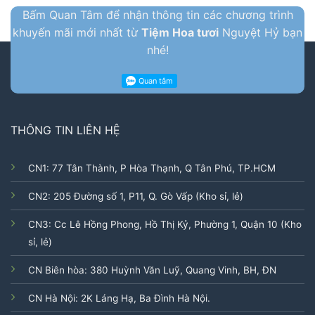
Bấm Quan Tâm để nhận thông tin các chương trình
khuyến mãi mới nhất từ
Tiệm Hoa tươi
Nguyệt Hỷ bạn
nhé!
THÔNG TIN LIÊN HỆ
CN1: 77 Tân Thành, P Hòa Thạnh, Q Tân Phú, TP.HCM
CN2: 205 Đường số 1, P11, Q. Gò Vấp (Kho sỉ, lẻ)
CN3: Cc Lê Hồng Phong, Hồ Thị Kỷ, Phường 1, Quận 10 (Kho
sỉ, lẻ)
CN Biên hòa: 380 Huỳnh Văn Luỹ, Quang Vinh, BH, ĐN
CN Hà Nội: 2K Láng Hạ, Ba Đình Hà Nội.