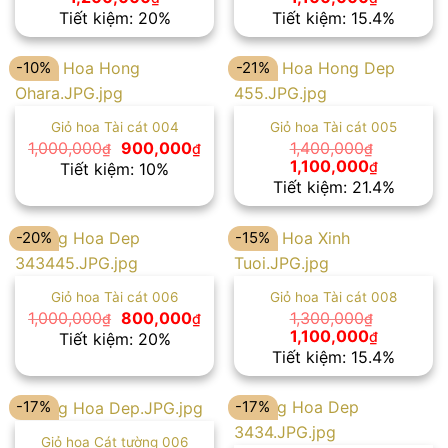
gốc
hiện
gốc
hiện
Tiết kiệm: 20%
Tiết kiệm: 15.4%
là:
tại
là:
tại
1,500,000₫.
là:
1,300,000₫.
là:
1,200,000₫.
1,100,000
-10%
-21%
Giỏ hoa Tài cát 004
Giỏ hoa Tài cát 005
Giá
Giá
1,000,000
900,000
1,400,000
₫
₫
₫
gốc
hiện
Giá
Giá
1,100,000
₫
Tiết kiệm: 10%
là:
tại
gốc
hiện
Tiết kiệm: 21.4%
1,000,000₫.
là:
là:
tại
900,000₫.
1,400,000₫.
là:
1,100,000
-20%
-15%
Giỏ hoa Tài cát 006
Giỏ hoa Tài cát 008
Giá
Giá
1,000,000
800,000
1,300,000
₫
₫
₫
gốc
hiện
Giá
Giá
1,100,000
₫
Tiết kiệm: 20%
là:
tại
gốc
hiện
Tiết kiệm: 15.4%
1,000,000₫.
là:
là:
tại
800,000₫.
1,300,000₫.
là:
1,100,000
-17%
-17%
Giỏ hoa Cát tường 006