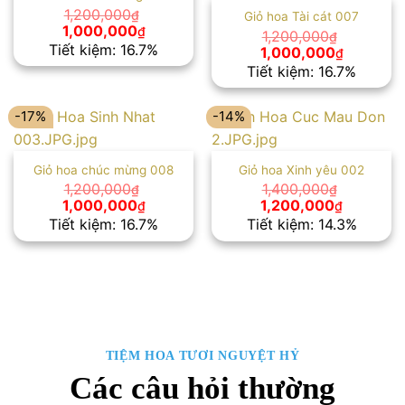
1,200,000
₫
Giỏ hoa Tài cát 007
Giá
Giá
1,000,000
₫
1,200,000
₫
gốc
hiện
Tiết kiệm: 16.7%
Giá
Giá
1,000,000
₫
là:
tại
gốc
hiện
Tiết kiệm: 16.7%
1,200,000₫.
là:
là:
tại
1,000,000₫.
1,200,000₫.
là:
1,000,00
-17%
-14%
Giỏ hoa chúc mừng 008
Giỏ hoa Xinh yêu 002
1,200,000
1,400,000
₫
₫
Giá
Giá
Giá
Giá
1,000,000
1,200,000
₫
₫
gốc
hiện
gốc
hiện
Tiết kiệm: 16.7%
Tiết kiệm: 14.3%
là:
tại
là:
tại
1,200,000₫.
là:
1,400,000₫.
là:
1,000,000₫.
1,200,00
TIỆM HOA TƯƠI NGUYỆT HỶ
Các câu hỏi thường