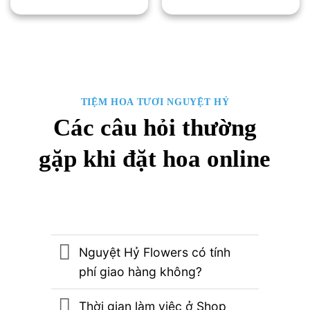
930,000₫.
là:
460,000₫.
là:
790,000₫.
350
TIỆM HOA TƯƠI NGUYỆT HỶ
Các câu hỏi thường
gặp khi đặt hoa online
Nguyệt Hỷ Flowers có tính
phí giao hàng không?
Thời gian làm việc ở Shop