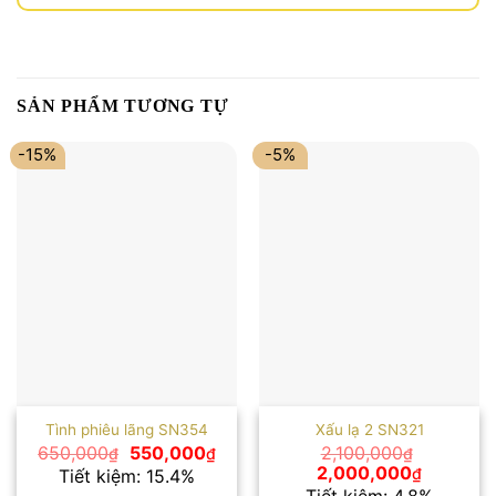
SẢN PHẨM TƯƠNG TỰ
-15%
-5%
Tình phiêu lãng SN354
Xấu lạ 2 SN321
Giá
Giá
650,000
550,000
2,100,000
₫
₫
₫
gốc
hiện
Giá
Giá
2,000,000
₫
Tiết kiệm: 15.4%
là:
tại
gốc
hiện