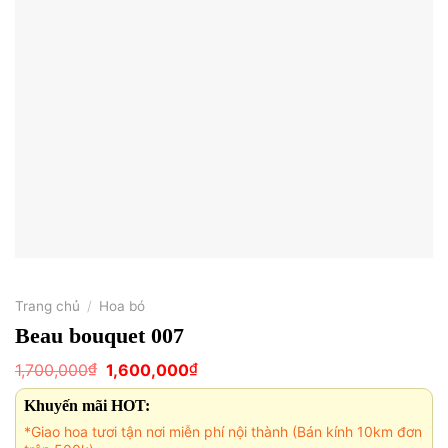
Trang chủ
/
Hoa bó
Beau bouquet 007
Giá
Giá
₫
₫
1,700,000
1,600,000
gốc
hiện
là:
tại
Khuyến mãi HOT:
1,700,000₫.
là:
1,600,000₫.
*Giao hoa tươi tận nơi miễn phí nội thành (Bán kính 10km đơn