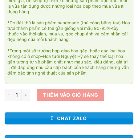
mức giá, để shop tự thiết kế những sản phẩm độc đáo, mới
lạ vừa tận dụng được những loại hoa đẹp theo mùa vừa ít
đụng hàng
*Do đặt thù là sản phẩm handmade (thủ công bằng tay) Hoa
tươi thành phẩm có thể gần giống với mẫu 90-95%-tùy
thuộc vào thời gian, mùa vụ, góc chụp ảnh và cảm nhận cái
đẹp riêng của mỗi khách hàng
*Trong một số trường hợp giao hoa gấp, hoặc các loại hoa
không có ở shop-Hoa tươi Nguyệt Hỷ sẽ thay thế loại hoa
gần tương tự về phẩm chất như: màu sắc, kiểu dáng, giá trị
.. để đáp ứng nhu cầu cấp bách của khách hàng nhưng vẫn
đảm bảo tính nghệ thuật của sản phẩm
Beau bouquet 007 số lượng
THÊM VÀO GIỎ HÀNG
CHAT ZALO