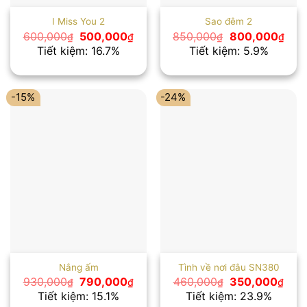
I Miss You 2
Sao đêm 2
Giá
Giá
Giá
Giá
600,000
500,000
850,000
800,000
₫
₫
₫
₫
gốc
hiện
gốc
hiện
Tiết kiệm: 16.7%
Tiết kiệm: 5.9%
là:
tại
là:
tại
600,000₫.
là:
850,000₫.
là:
500,000₫.
800
-15%
-24%
Nắng ấm
Tình về nơi đâu SN380
Giá
Giá
Giá
Giá
930,000
790,000
460,000
350,000
₫
₫
₫
₫
gốc
hiện
gốc
hiện
Tiết kiệm: 15.1%
Tiết kiệm: 23.9%
là:
tại
là:
tại