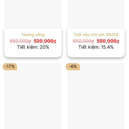
Hương nắng
Tuổi nào cho em SN326
Giá
Giá
Giá
Giá
650,000
520,000
650,000
550,000
₫
₫
₫
₫
gốc
hiện
gốc
hiện
Tiết kiệm: 20%
Tiết kiệm: 15.4%
là:
tại
là:
tại
650,000₫.
là:
650,000₫.
là:
520,000₫.
550,
-17%
-6%