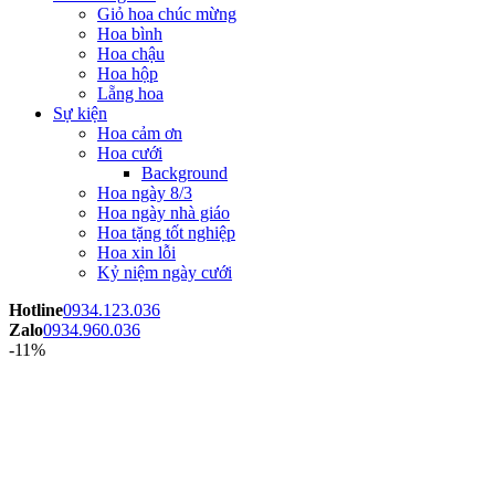
Giỏ hoa chúc mừng
Hoa bình
Hoa chậu
Hoa hộp
Lẵng hoa
Sự kiện
Hoa cảm ơn
Hoa cưới
Background
Hoa ngày 8/3
Hoa ngày nhà giáo
Hoa tặng tốt nghiệp
Hoa xin lỗi
Kỷ niệm ngày cưới
Hotline
0934.123.036
Zalo
0934.960.036
-11%