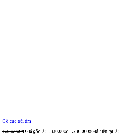
Gõ cửa trái tim
1,330,000
₫
Giá gốc là: 1,330,000₫.
1,230,000
₫
Giá hiện tại là: