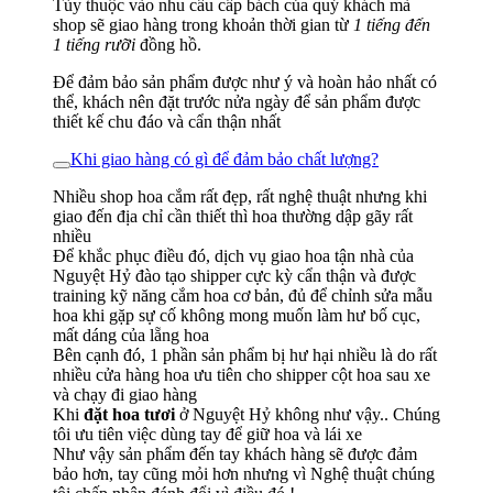
Tùy thuộc vào nhu cầu cấp bách của quý khách mà
shop sẽ giao hàng trong khoản thời gian từ
1 tiếng đến
1 tiếng rưỡi
đồng hồ.
Để đảm bảo sản phẩm được như ý và hoàn hảo nhất có
thể, khách nên đặt trước nửa ngày để sản phẩm được
thiết kế chu đáo và cẩn thận nhất
Khi giao hàng có gì để đảm bảo chất lượng?
Nhiều shop hoa cắm rất đẹp, rất nghệ thuật nhưng khi
giao đến địa chỉ cần thiết thì hoa thường dập gãy rất
nhiều
Để khắc phục điều đó, dịch vụ giao hoa tận nhà của
Nguyệt Hỷ đào tạo shipper cực kỳ cẩn thận và được
training kỹ năng cắm hoa cơ bản, đủ để chỉnh sửa mẫu
hoa khi gặp sự cố không mong muốn làm hư bố cục,
mất dáng của lẵng hoa
Bên cạnh đó, 1 phần sản phẩm bị hư hại nhiều là do rất
nhiều cửa hàng hoa ưu tiên cho shipper cột hoa sau xe
và chạy đi giao hàng
Khi
đặt hoa tươi
ở Nguyệt Hỷ không như vậy.. Chúng
tôi ưu tiên việc dùng tay để giữ hoa và lái xe
Như vậy sản phẩm đến tay khách hàng sẽ được đảm
bảo hơn, tay cũng mỏi hơn nhưng vì Nghệ thuật chúng