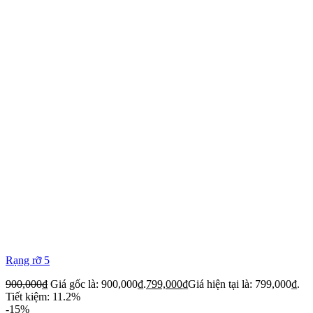
Rạng rỡ 5
900,000
₫
Giá gốc là: 900,000₫.
799,000
₫
Giá hiện tại là: 799,000₫.
Tiết kiệm: 11.2%
-15%