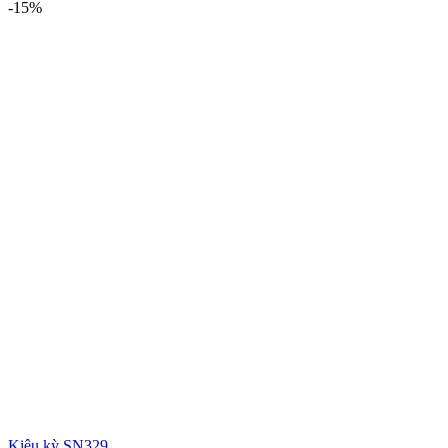
-15%
Kiêu kỳ SN329