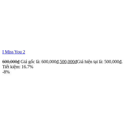
I Miss You 2
600,000
₫
Giá gốc là: 600,000₫.
500,000
₫
Giá hiện tại là: 500,000₫.
Tiết kiệm: 16.7%
-8%