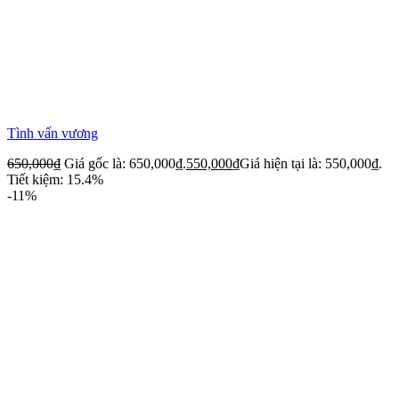
Tình vấn vương
650,000
₫
Giá gốc là: 650,000₫.
550,000
₫
Giá hiện tại là: 550,000₫.
Tiết kiệm: 15.4%
-11%