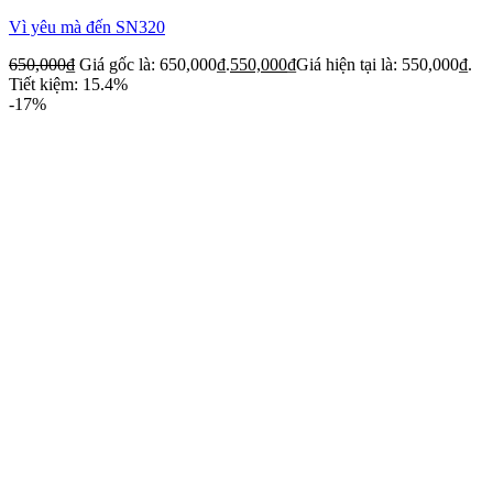
Vì yêu mà đến SN320
650,000
₫
Giá gốc là: 650,000₫.
550,000
₫
Giá hiện tại là: 550,000₫.
Tiết kiệm: 15.4%
-17%