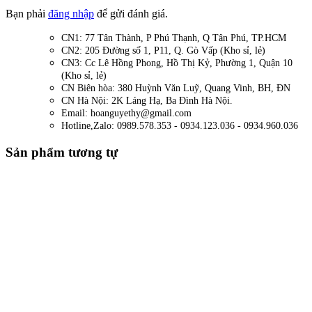
Bạn phải
đăng nhập
để gửi đánh giá.
CN1: 77 Tân Thành, P Phú Thạnh, Q Tân Phú, TP.HCM
CN2: 205 Đường số 1, P11, Q. Gò Vấp (Kho sỉ, lẻ)
CN3: Cc Lê Hồng Phong, Hồ Thị Kỷ, Phường 1, Quận 10
(Kho sỉ, lẻ)
CN Biên hòa: 380 Huỳnh Văn Luỹ, Quang Vinh, BH, ĐN
CN Hà Nội: 2K Láng Hạ, Ba Đình Hà Nội.
Email: hoanguyethy@gmail.com
Hotline,Zalo: 0989.578.353 - 0934.123.036 - 0934.960.036
Sản phẩm tương tự