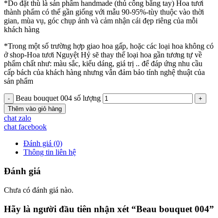
*Do đặt thù là sản phẩm handmade (thủ công bằng tay) Hoa tươi
thành phẩm có thể gần giống với mẫu 90-95%-tùy thuộc vào thời
gian, mùa vụ, góc chụp ảnh và cảm nhận cái đẹp riêng của mỗi
khách hàng
*Trong một số trường hợp giao hoa gấp, hoặc các loại hoa không có
ở shop-Hoa tươi Nguyệt Hỷ sẽ thay thế loại hoa gần tương tự về
phẩm chất như: màu sắc, kiểu dáng, giá trị .. để đáp ứng nhu cầu
cấp bách của khách hàng nhưng vẫn đảm bảo tính nghệ thuật của
sản phẩm
Beau bouquet 004 số lượng
Thêm vào giỏ hàng
chat zalo
chat facebook
Đánh giá (0)
Thông tin liên hệ
Đánh giá
Chưa có đánh giá nào.
Hãy là người đầu tiên nhận xét “Beau bouquet 004”