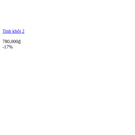
Tinh khôi 2
780,000
₫
-17%