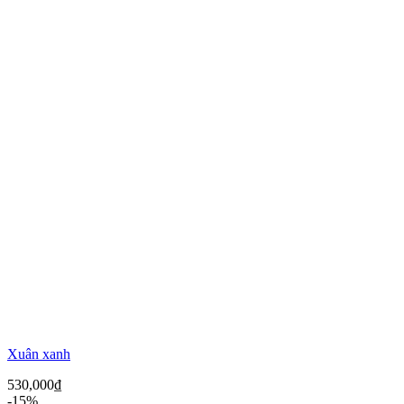
Xuân xanh
530,000
₫
-15%