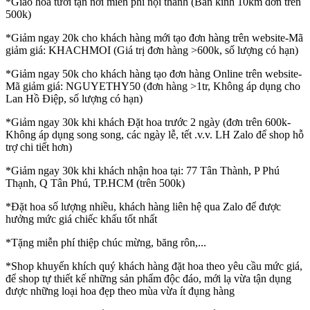
*Giao hoa tươi tận nơi miễn phí nội thành (Bán kính 10km đơn trên
500k)
*Giảm ngay 20k cho khách hàng mới tạo đơn hàng trên website-Mã
giảm giá: KHACHMOI (Giá trị đơn hàng >600k, số lượng có hạn)
*Giảm ngay 50k cho khách hàng tạo đơn hàng Online trên website-
Mã giảm giá: NGUYETHY50 (đơn hàng >1tr, Không áp dụng cho
Lan Hồ Điệp, số lượng có hạn)
*Giảm ngay 30k khi khách Đặt hoa trước 2 ngày (đơn trên 600k-
Không áp dụng song song, các ngày lễ, tết .v.v. LH Zalo để shop hỗ
trợ chi tiết hơn)
*Giảm ngay 30k khi khách nhận hoa tại: 77 Tân Thành, P Phú
Thạnh, Q Tân Phú, TP.HCM (trên 500k)
*Đặt hoa số lượng nhiều, khách hàng liên hệ qua Zalo để được
hưởng mức giá chiếc khấu tốt nhất
*Tặng miễn phí thiệp chúc mừng, băng rôn,...
*Shop khuyến khích quý khách hàng đặt hoa theo yêu cầu mức giá,
để shop tự thiết kế những sản phẩm độc đáo, mới lạ vừa tận dụng
được những loại hoa đẹp theo mùa vừa ít đụng hàng