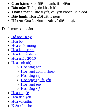
Giao hàng:
Free Siêu nhanh, tiết kiệm.
Bảo mật:
Thông tin khách hàng.
Thanh toán:
Trực tuyến, chuyển khoản, ship cod.
Bảo hành:
Hoa tươi trên 3 ngày.
Hỗ trợ:
Qua facebook, zalo và điện thoại.
Danh mục sản phẩm
Bó hoa Baby
Hoa bó
Hoa chúc mừng
Hoa khai trương
Hoa lan hồ điệp
Hoa ngày 20/10
Hoa sinh nhật
Hoa tặng bạn
Hoa tặng đồng nghiệp
Hoa tặng mẹ
Hoa tặng người yêu
Hoa tặng sếp
Hoa tặng vợ
Hoa tang lễ
Hoa tình yêu
Hoa valentine
Kiểu dáng hoa