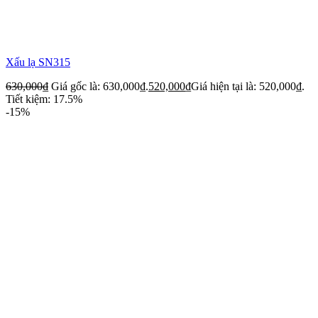
Xấu lạ SN315
630,000
₫
Giá gốc là: 630,000₫.
520,000
₫
Giá hiện tại là: 520,000₫.
Tiết kiệm: 17.5%
-15%